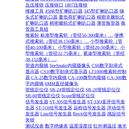
压压接钳
压接钳口
1807压接钳
维修工具
458R型扩喇叭口器
345型扩喇叭口器
锤
头式扩喇叭口器
重负荷扩喇叭口器
精密非棘轮式
扩喇叭口器
精密棘轮式扩喇叭口器
薄管胀管器
胀
管器工具组
推索轮
标准型推索轮（管径50-300毫米）…
便携
式推索轮（管径38-150毫米）…
小型推索轮（管
径40-100毫米）
小型推索轮（管径20-50毫米）
小
型推索轮（管径32-75毫米）
紧凑型推索轮（管径
38-152毫米）…
管道内窥镜
SeeSnake内窥摄像头
CS6数字刻录式
显示器
CS10数字刻录式显示器
LT1000推索轮控制
器
CA-25数字内窥镜
CA-100微型内窥镜
CA-300数
字内窥镜
6MM直径摄像头
管线定位仪
SR-24管线定位仪
SR-20管线定位仪
SR-60管线定位仪
Scout管线定位仪
信号发生器
ST-305信号发生器
ST-33Q蓝牙信号发
生器
ST-510信号发生器
远程信号发生器
浮动信号
发生器
Line信号发生器
Brick信号发生器
感应信号
夹钳
测试仪表
数字绝缘表
温度湿度仪
红外测温仪
激光