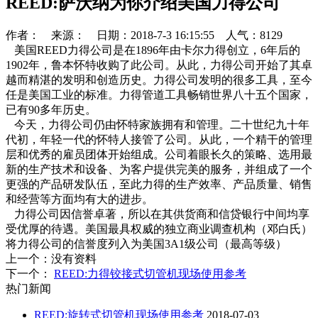
REED:萨沃纳为你介绍美国力得公司
作者： 来源： 日期：2018-7-3 16:15:55 人气：8129
美国REED力得公司是在1896年由卡尔力得创立，6年后的
1902年，鲁本怀特收购了此公司。从此，力得公司开始了其卓
越而精湛的发明和创造历史。力得公司发明的很多工具，至今
任是美国工业的标准。力得管道工具畅销世界八十五个国家，
已有90多年历史。
今天，力得公司仍由怀特家族拥有和管理。二十世纪九十年
代初，年轻一代的怀特人接管了公司。从此，一个精干的管理
层和优秀的雇员团体开始组成。公司着眼长久的策略、选用最
新的生产技术和设备、为客户提供完美的服务，并组成了一个
更强的产品研发队伍，至此力得的生产效率、产品质量、销售
和经营等方面均有大的进步。
力得公司因信誉卓著，所以在其供货商和信贷银行中间均享
受优厚的待遇。美国最具权威的独立商业调查机构（邓白氏）
将力得公司的信誉度列入为美国3A1级公司（最高等级）
上一个：
没有资料
下一个：
REED:力得铰接式切管机现场使用参考
热门新闻
REED:旋转式切管机现场使用参考
2018-07-03