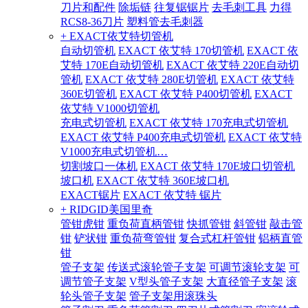
刀片和配件
除垢链
往复锯锯片
去毛刺工具
力得
RCS8-36刀片
塑料管去毛刺器
+ EXACT依艾特切管机
自动切管机
EXACT 依艾特 170切管机
EXACT 依
艾特 170E自动切管机
EXACT 依艾特 220E自动切
管机
EXACT 依艾特 280E切管机
EXACT 依艾特
360E切管机
EXACT 依艾特 P400切管机
EXACT
依艾特 V1000切管机
充电式切管机
EXACT 依艾特 170充电式切管机
EXACT 依艾特 P400充电式切管机
EXACT 依艾特
V1000充电式切管机…
切割坡口一体机
EXACT 依艾特 170E坡口切管机
坡口机
EXACT 依艾特 360E坡口机
EXACT锯片
EXACT 依艾特 锯片
+ RIDGID美国里奇
管钳虎钳
重负荷直柄管钳
快抓管钳
斜管钳
敲击管
钳
铲状钳
重负荷弯管钳
复合式杠杆管钳
铝柄直管
钳
管子支架
传送式滚轮管子支架
可调节滚轮支架
可
调节管子支架
V型头管子支架
大直径管子支架
滚
轮头管子支架
管子支架用滚珠头