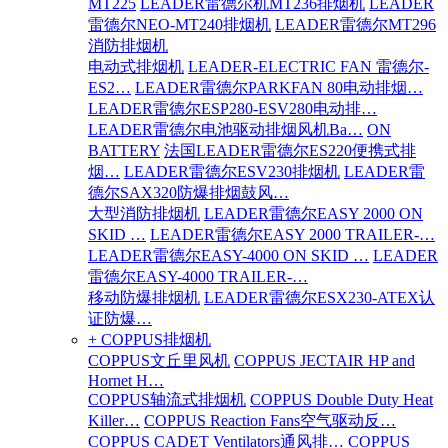
MT225
LEADER雷德尔机MT236排烟机
LEADER
雷德尔NEO-MT240排烟机
LEADER雷德尔MT296
消防排烟机
电动式排烟机
LEADER-ELECTRIC FAN 雷德尔-
ES2…
LEADER雷德尔PARKFAN 80电动排烟…
LEADER雷德尔ESP280-ESV280电动排…
LEADER雷德尔电池驱动排烟风机Ba…
ON
BATTERY
法国LEADER雷德尔ES220便携式排
烟…
LEADER雷德尔ESV230排烟机
LEADER雷
德尔SAX320防爆排烟鼓风…
大型消防排烟机
LEADER雷德尔EASY 2000 ON
SKID …
LEADER雷德尔EASY 2000 TRAILER-…
LEADER雷德尔EASY-4000 ON SKID …
LEADER
雷德尔EASY-4000 TRAILER-…
移动防爆排烟机
LEADER雷德尔ESX230-ATEX认
证防爆…
+ COPPUS排烟机
COPPUS文丘里风机
COPPUS JECTAIR HP and
Hornet H…
COPPUS轴流式排烟机
COPPUS Double Duty Heat
Killer…
COPPUS Reaction Fans空气驱动反…
COPPUS CADET Ventilators通风排…
COPPUS