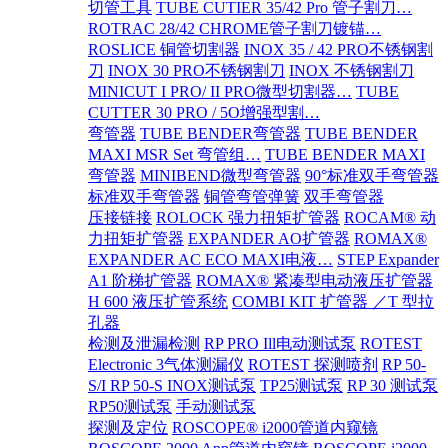
切管工具
TUBE CUTIER 35/42 Pro 管子割刀…
ROTRAC 28/42 CHROME管子割刀镀锚…
ROSLICE 铜管切割器
INOX 35 / 42 PRO不锈钢割
刀
INOX 30 PRO不锈钢割刀
INOX 不锈钢割刀
MINICUT I PRO/ II PRO微型切割器…
TUBE
CUTTER 30 PRO / 5O增强型割…
弯管器
TUBE BENDER弯管器
TUBE BENDER
MAXI MSR Set 弯管组…
TUBE BENDER MAXI
弯管器
MINIBEND微型弯管器
90°标准双手弯管器
标准双手弯管器
铜管弯管弹簧
双手弯管器
压接链接
ROLOCK 强力扭矩扩管器
ROCAM® 动
力扭矩扩管器
EXPANDER AO扩管器
ROMAX®
EXPANDER AC ECO MAXI电液…
STEP Expander
A1 阶梯扩管器
ROMAX® 紧凑型电动液压扩管器
H 600 液压扩管系统
COMBI KIT 扩管器 ／T 型拉
孔器
检测及泄漏检测
RP PRO Ill电动测试泵
ROTEST
Electronic 3气体测漏仪
ROTEST 探测喷剂
RP 50-
S/I RP 50-S INOX测试泵
TP25测试泵
RP 30 测试泵
RP50测试泵
手动测试泵
探测及定位
ROSCOPE® i2000管道内窥镜