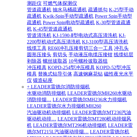
测距仪
可燃气体探测仪
管道疏通机
抽水马桶疏通机
疏通抓勾
K-25型手动
疏通机
Kwik-Spin手动型疏通机
Power Spin手动型
疏通机
Power Spin电动型疏通机
K-30型管道疏通
机
K-45型管道疏通机
管道清洗机
KJ-1590-Ⅱ型电动式高压清洗机
KJ-
2200型机动式高压清洗机
KJ-3100型高压清洗机
线缆工具
RE60冲孔压接剪切三合一工具
冲孔头
圆形压接头
剪切头
手动液压电缆压接钳
线缆铝层
剥除器
螺丝拔取器
10号螺栓拔取器组
冲压模具
KOPD-254型冲压模具
KOPD-52型冲压
模具
替换式钻导引体
高速钢麻花钻
磁性夜光水平
仪
锻造砧座
+ LEADER雷德尔消防排烟机
水驱动消防排烟机
LEADER雷德尔MH260水驱动
消防排烟…
LEADER雷德尔MH236水力排烟机
LEADER雷德尔水力排烟机MH260
汽油驱动机动排烟机
LEADER雷德尔MT236汽油
驱动机动排…
LEADER雷德尔MT280机动排烟风
机
LEADER雷德尔MT296机动排烟机
LEADER雷
德尔MT215L汽油驱动排烟…
LEADER雷德尔机