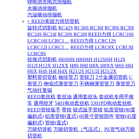
锂电池充电式排烟机
水驱动排烟机
汽油驱动排烟机
+ REED美国力得切管机
旋转式切割机
RC42S
RC36S RC36I
RC30S RC30I
RC24S RC24I
RC20S RC20I
REED力得 LCRC16S
LCRC16I LCRC1…
REED力得 LCRC12S
LCRC12I LCRC1…
REED力得 LCRC8X LCRC8I
LCRC8S
铰接式切割机
H6SHH H8SHH H12SHH
H12S
H12I H12X H12XX
H8S H8I H8X H8XX
H6S H6I
H6X
H4S H4I H4X
H21/2S H21/2I H21/2X
塑料管切管机
袖珍管刀
管铰刀
2寸金属切管机
C
形管刀
伸缩式薄管管刀
不锈钢薄管管刀
薄管管刀
气动往复锯
REED套丝机
套丝油
通用套丝头
套丝机专用手推
车
通用绞牙
5401电动套丝机
5301PD电动套丝机
REED管钳扳手
带钳
链式扳手管钳
铝质管钳(90度
偏斜式)
铝质管钳(直式)
60英寸管钳部件
管钳(45度
偏斜式)
管钳(直式)
万能切管机
万能切管机（气压式）
PE管气动万能
切管机