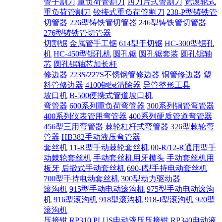
管子割刀
重负荷管割刀
四刀片式管割刀
宽滚轮式
重负荷管割刀
铰接式重负荷管割刀
238-P型铸铁管
切管器
226型铸铁管切管器
246型铸铁管切管器
276型铸铁管切管器
切割锯
金属管手工锯
614型干切锯
HC-300型锯孔
机
HC-450型锯孔机
圆孔锯
圆孔锯套装
圆孔锯轴
芯
圆孔锯轴芯加长杆
修边器
223S/227S不锈钢管修边器
铜管修边器
塑
料管修边器
4100铜绿清除器
导管整形工具
坡口机
B-500便携式管道坡口机
弯管器
600系列重负荷弯管器
300系列铜管弯管器
400系列仪表管用弯管器
400系列硬质管道弯管器
456型三用弯管器
棘轮杠杆式弯管器
326型棘轮弯
管器
HB382手动液压弯管器
套丝机
11-R型手动棘轮套丝机
00-R/12-R通用型手
动棘轮套丝机
手动套丝机用牙模头
手动套丝机用
板牙
后撤式手动套丝机
690-I型手持电动套丝机
700型手持电动套丝机
300型动力驱动器
滚沟机
915型手动电动滚沟机
975型手动电动滚沟
机
916型滚沟机
918型滚沟机
918-I型滚沟机
920型
滚沟机
压接钳
RP310 PLUS电动液压压接钳
RP340电动液