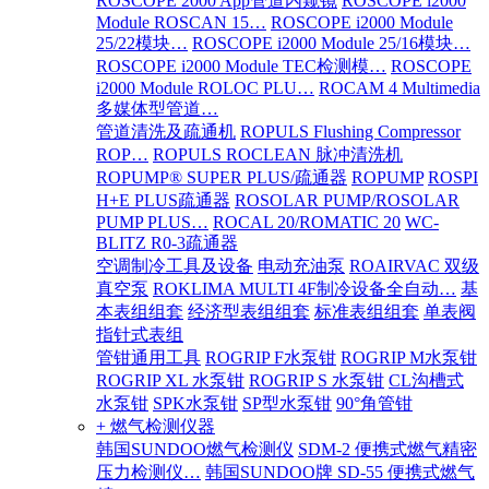
ROSCOPE 2000 App管道内窥镜
ROSCOPE i2000
Module ROSCAN 15…
ROSCOPE i2000 Module
25/22模块…
ROSCOPE i2000 Module 25/16模块…
ROSCOPE i2000 Module TEC检测模…
ROSCOPE
i2000 Module ROLOC PLU…
ROCAM 4 Multimedia
多媒体型管道…
管道清洗及疏通机
ROPULS Flushing Compressor
ROP…
ROPULS ROCLEAN 脉冲清洗机
ROPUMP® SUPER PLUS/疏通器
ROPUMP
ROSPI
H+E PLUS疏通器
ROSOLAR PUMP/ROSOLAR
PUMP PLUS…
ROCAL 20/ROMATIC 20
WC-
BLITZ R0-3疏通器
空调制冷工具及设备
电动充油泵
ROAIRVAC 双级
真空泵
ROKLIMA MULTI 4F制冷设备全自动…
基
本表组组套
经济型表组组套
标准表组组套
单表阀
指针式表组
管钳通用工具
ROGRIP F水泵钳
ROGRIP M水泵钳
ROGRIP XL 水泵钳
ROGRIP S 水泵钳
CL沟槽式
水泵钳
SPK水泵钳
SP型水泵钳
90°角管钳
+ 燃气检测仪器
韩国SUNDOO燃气检测仪
SDM-2 便携式燃气精密
压力检测仪…
韩国SUNDOO牌 SD-55 便携式燃气