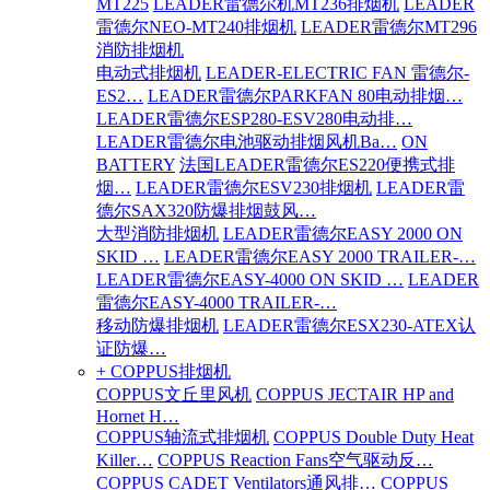
MT225
LEADER雷德尔机MT236排烟机
LEADER
雷德尔NEO-MT240排烟机
LEADER雷德尔MT296
消防排烟机
电动式排烟机
LEADER-ELECTRIC FAN 雷德尔-
ES2…
LEADER雷德尔PARKFAN 80电动排烟…
LEADER雷德尔ESP280-ESV280电动排…
LEADER雷德尔电池驱动排烟风机Ba…
ON
BATTERY
法国LEADER雷德尔ES220便携式排
烟…
LEADER雷德尔ESV230排烟机
LEADER雷
德尔SAX320防爆排烟鼓风…
大型消防排烟机
LEADER雷德尔EASY 2000 ON
SKID …
LEADER雷德尔EASY 2000 TRAILER-…
LEADER雷德尔EASY-4000 ON SKID …
LEADER
雷德尔EASY-4000 TRAILER-…
移动防爆排烟机
LEADER雷德尔ESX230-ATEX认
证防爆…
+ COPPUS排烟机
COPPUS文丘里风机
COPPUS JECTAIR HP and
Hornet H…
COPPUS轴流式排烟机
COPPUS Double Duty Heat
Killer…
COPPUS Reaction Fans空气驱动反…
COPPUS CADET Ventilators通风排…
COPPUS