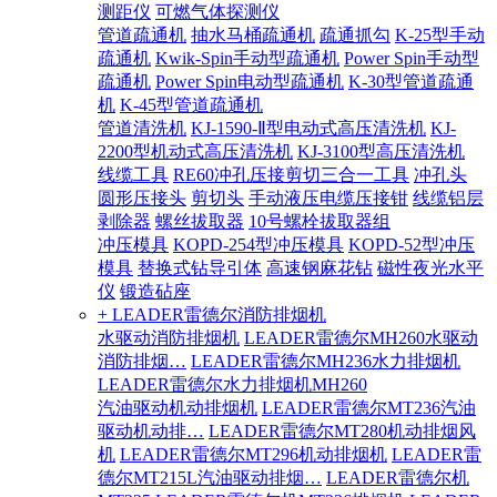
测距仪
可燃气体探测仪
管道疏通机
抽水马桶疏通机
疏通抓勾
K-25型手动
疏通机
Kwik-Spin手动型疏通机
Power Spin手动型
疏通机
Power Spin电动型疏通机
K-30型管道疏通
机
K-45型管道疏通机
管道清洗机
KJ-1590-Ⅱ型电动式高压清洗机
KJ-
2200型机动式高压清洗机
KJ-3100型高压清洗机
线缆工具
RE60冲孔压接剪切三合一工具
冲孔头
圆形压接头
剪切头
手动液压电缆压接钳
线缆铝层
剥除器
螺丝拔取器
10号螺栓拔取器组
冲压模具
KOPD-254型冲压模具
KOPD-52型冲压
模具
替换式钻导引体
高速钢麻花钻
磁性夜光水平
仪
锻造砧座
+ LEADER雷德尔消防排烟机
水驱动消防排烟机
LEADER雷德尔MH260水驱动
消防排烟…
LEADER雷德尔MH236水力排烟机
LEADER雷德尔水力排烟机MH260
汽油驱动机动排烟机
LEADER雷德尔MT236汽油
驱动机动排…
LEADER雷德尔MT280机动排烟风
机
LEADER雷德尔MT296机动排烟机
LEADER雷
德尔MT215L汽油驱动排烟…
LEADER雷德尔机