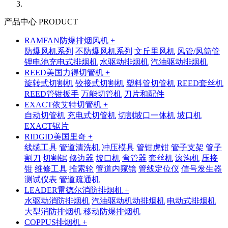
产品中心 PRODUCT
RAMFAN防爆排烟风机 +
防爆风机系列
不防爆风机系列
文丘里风机
风管/风筒管
锂电池充电式排烟机
水驱动排烟机
汽油驱动排烟机
REED美国力得切管机 +
旋转式切割机
铰接式切割机
塑料管切管机
REED套丝机
REED管钳扳手
万能切管机
刀片和配件
EXACT依艾特切管机 +
自动切管机
充电式切管机
切割坡口一体机
坡口机
EXACT锯片
RIDGID美国里奇 +
线缆工具
管道清洗机
冲压模具
管钳虎钳
管子支架
管子
割刀
切割锯
修边器
坡口机
弯管器
套丝机
滚沟机
压接
钳
维修工具
推索轮
管道内窥镜
管线定位仪
信号发生器
测试仪表
管道疏通机
LEADER雷德尔消防排烟机 +
水驱动消防排烟机
汽油驱动机动排烟机
电动式排烟机
大型消防排烟机
移动防爆排烟机
COPPUS排烟机 +