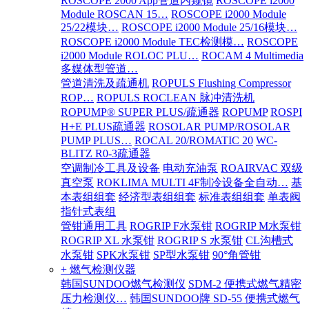
ROSCOPE 2000 App管道内窥镜
ROSCOPE i2000
Module ROSCAN 15…
ROSCOPE i2000 Module
25/22模块…
ROSCOPE i2000 Module 25/16模块…
ROSCOPE i2000 Module TEC检测模…
ROSCOPE
i2000 Module ROLOC PLU…
ROCAM 4 Multimedia
多媒体型管道…
管道清洗及疏通机
ROPULS Flushing Compressor
ROP…
ROPULS ROCLEAN 脉冲清洗机
ROPUMP® SUPER PLUS/疏通器
ROPUMP
ROSPI
H+E PLUS疏通器
ROSOLAR PUMP/ROSOLAR
PUMP PLUS…
ROCAL 20/ROMATIC 20
WC-
BLITZ R0-3疏通器
空调制冷工具及设备
电动充油泵
ROAIRVAC 双级
真空泵
ROKLIMA MULTI 4F制冷设备全自动…
基
本表组组套
经济型表组组套
标准表组组套
单表阀
指针式表组
管钳通用工具
ROGRIP F水泵钳
ROGRIP M水泵钳
ROGRIP XL 水泵钳
ROGRIP S 水泵钳
CL沟槽式
水泵钳
SPK水泵钳
SP型水泵钳
90°角管钳
+ 燃气检测仪器
韩国SUNDOO燃气检测仪
SDM-2 便携式燃气精密
压力检测仪…
韩国SUNDOO牌 SD-55 便携式燃气