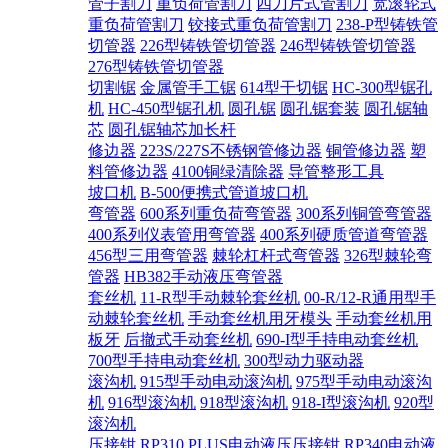
管子割刀
重负荷管割刀
四刀片式管割刀
宽滚轮式
重负荷管割刀
铰接式重负荷管割刀
238-P型铸铁管
切管器
226型铸铁管切管器
246型铸铁管切管器
276型铸铁管切管器
切割锯
金属管手工锯
614型干切锯
HC-300型锯孔
机
HC-450型锯孔机
圆孔锯
圆孔锯套装
圆孔锯轴
芯
圆孔锯轴芯加长杆
修边器
223S/227S不锈钢管修边器
铜管修边器
塑
料管修边器
4100铜绿清除器
导管整形工具
坡口机
B-500便携式管道坡口机
弯管器
600系列重负荷弯管器
300系列铜管弯管器
400系列仪表管用弯管器
400系列硬质管道弯管器
456型三用弯管器
棘轮杠杆式弯管器
326型棘轮弯
管器
HB382手动液压弯管器
套丝机
11-R型手动棘轮套丝机
00-R/12-R通用型手
动棘轮套丝机
手动套丝机用牙模头
手动套丝机用
板牙
后撤式手动套丝机
690-I型手持电动套丝机
700型手持电动套丝机
300型动力驱动器
滚沟机
915型手动电动滚沟机
975型手动电动滚沟
机
916型滚沟机
918型滚沟机
918-I型滚沟机
920型
滚沟机
压接钳
RP310 PLUS电动液压压接钳
RP340电动液