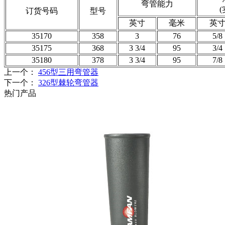
弯管能力
订货号码
型号
英寸
毫米
英
35170
358
3
76
5/8
35175
368
3 3/4
95
3/4
35180
378
3 3/4
95
7/8
上一个：
456型三用弯管器
下一个：
326型棘轮弯管器
热门产品