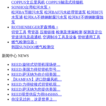
COPPUS文丘里风机
COPPUS轴流式排烟机
SONHO台湾松河水泵 +
松河BA节能污水泵
松河BAF污水处理管道泵
松河BF污
水泵浦
松河KA不锈钢耐腐污水泵
松河KF不锈钢耐腐蚀
泵
ROTHENBEGER罗森博格 +
切管工具
弯管器
压接链接
检测及泄漏检测
探测及定位
管道清洗及疏通机
空调制冷工具及设备
管钳通用工具
燃气检测仪器 +
韩国SUNDOO燃气检测仪
新闻中心 NEWS
REED:旋转式切管机现场使…
REED:美国力得切管机型号…
REED:萨沃纳为你介绍美国…
【RAMFAN】进口防爆风机…
REED:力得铰接式切管机现…
REED:萨沃纳为您提供美国…
REED现货供应力得H4SH6S…
你没见过的，这是世界上…