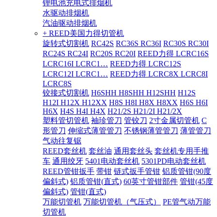
锂电池充电式排烟机
水驱动排烟机
汽油驱动排烟机
+ REED美国力得切管机
旋转式切割机
RC42S
RC36S RC36I
RC30S RC30I
RC24S RC24I
RC20S RC20I
REED力得 LCRC16S
LCRC16I LCRC1…
REED力得 LCRC12S
LCRC12I LCRC1…
REED力得 LCRC8X LCRC8I
LCRC8S
铰接式切割机
H6SHH H8SHH H12SHH
H12S
H12I H12X H12XX
H8S H8I H8X H8XX
H6S H6I
H6X
H4S H4I H4X
H21/2S H21/2I H21/2X
塑料管切管机
袖珍管刀
管铰刀
2寸金属切管机
C
形管刀
伸缩式薄管管刀
不锈钢薄管管刀
薄管管刀
气动往复锯
REED套丝机
套丝油
通用套丝头
套丝机专用手推
车
通用绞牙
5401电动套丝机
5301PD电动套丝机
REED管钳扳手
带钳
链式扳手管钳
铝质管钳(90度
偏斜式)
铝质管钳(直式)
60英寸管钳部件
管钳(45度
偏斜式)
管钳(直式)
万能切管机
万能切管机（气压式）
PE管气动万能
切管机