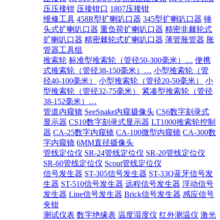
压压接钳
压接钳口
1807压接钳
维修工具
458R型扩喇叭口器
345型扩喇叭口器
锤
头式扩喇叭口器
重负荷扩喇叭口器
精密非棘轮式
扩喇叭口器
精密棘轮式扩喇叭口器
薄管胀管器
胀
管器工具组
推索轮
标准型推索轮（管径50-300毫米）…
便携
式推索轮（管径38-150毫米）…
小型推索轮（管
径40-100毫米）
小型推索轮（管径20-50毫米）
小
型推索轮（管径32-75毫米）
紧凑型推索轮（管径
38-152毫米）…
管道内窥镜
SeeSnake内窥摄像头
CS6数字刻录式
显示器
CS10数字刻录式显示器
LT1000推索轮控制
器
CA-25数字内窥镜
CA-100微型内窥镜
CA-300数
字内窥镜
6MM直径摄像头
管线定位仪
SR-24管线定位仪
SR-20管线定位仪
SR-60管线定位仪
Scout管线定位仪
信号发生器
ST-305信号发生器
ST-33Q蓝牙信号发
生器
ST-510信号发生器
远程信号发生器
浮动信号
发生器
Line信号发生器
Brick信号发生器
感应信号
夹钳
测试仪表
数字绝缘表
温度湿度仪
红外测温仪
激光