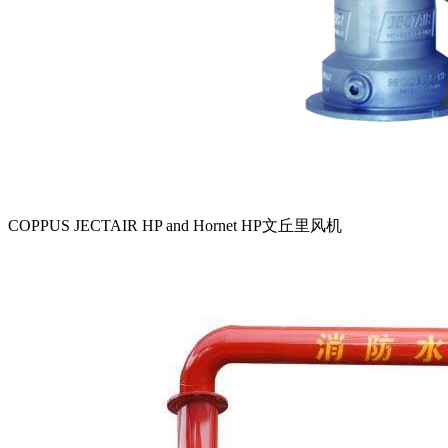
COPPUS JECTAIR HP and Hornet HP文丘里风机