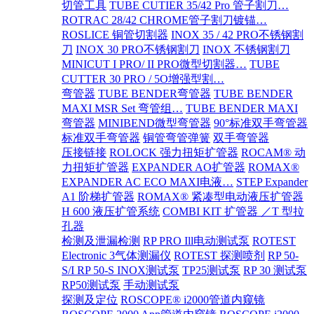
切管工具
TUBE CUTIER 35/42 Pro 管子割刀…
ROTRAC 28/42 CHROME管子割刀镀锚…
ROSLICE 铜管切割器
INOX 35 / 42 PRO不锈钢割
刀
INOX 30 PRO不锈钢割刀
INOX 不锈钢割刀
MINICUT I PRO/ II PRO微型切割器…
TUBE
CUTTER 30 PRO / 5O增强型割…
弯管器
TUBE BENDER弯管器
TUBE BENDER
MAXI MSR Set 弯管组…
TUBE BENDER MAXI
弯管器
MINIBEND微型弯管器
90°标准双手弯管器
标准双手弯管器
铜管弯管弹簧
双手弯管器
压接链接
ROLOCK 强力扭矩扩管器
ROCAM® 动
力扭矩扩管器
EXPANDER AO扩管器
ROMAX®
EXPANDER AC ECO MAXI电液…
STEP Expander
A1 阶梯扩管器
ROMAX® 紧凑型电动液压扩管器
H 600 液压扩管系统
COMBI KIT 扩管器 ／T 型拉
孔器
检测及泄漏检测
RP PRO Ill电动测试泵
ROTEST
Electronic 3气体测漏仪
ROTEST 探测喷剂
RP 50-
S/I RP 50-S INOX测试泵
TP25测试泵
RP 30 测试泵
RP50测试泵
手动测试泵
探测及定位
ROSCOPE® i2000管道内窥镜