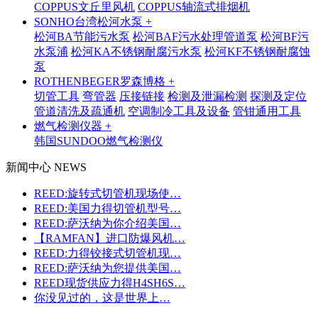
COPPUS文丘里风机
COPPUS轴流式排烟机
SONHO台湾松河水泵 +
松河BA节能污水泵
松河BAF污水处理管道泵
松河BF污
水泵浦
松河KA不锈钢耐腐污水泵
松河KF不锈钢耐腐蚀
泵
ROTHENBEGER罗森博格 +
切管工具
弯管器
压接链接
检测及泄漏检测
探测及定位
管道清洗及疏通机
空调制冷工具及设备
管钳通用工具
燃气检测仪器 +
韩国SUNDOO燃气检测仪
新闻中心 NEWS
REED:旋转式切管机现场使…
REED:美国力得切管机型号…
REED:萨沃纳为你介绍美国…
【RAMFAN】进口防爆风机…
REED:力得铰接式切管机现…
REED:萨沃纳为您提供美国…
REED现货供应力得H4SH6S…
你没见过的，这是世界上…