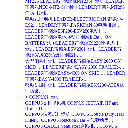
MT225
LEADER雷德尔机MT236排烟机
LEADER
雷德尔NEO-MT240排烟机
LEADER雷德尔MT296
消防排烟机
电动式排烟机
LEADER-ELECTRIC FAN 雷德尔-
ES2…
LEADER雷德尔PARKFAN 80电动排烟…
LEADER雷德尔ESP280-ESV280电动排…
LEADER雷德尔电池驱动排烟风机Ba…
ON
BATTERY
法国LEADER雷德尔ES220便携式排
烟…
LEADER雷德尔ESV230排烟机
LEADER雷
德尔SAX320防爆排烟鼓风…
大型消防排烟机
LEADER雷德尔EASY 2000 ON
SKID …
LEADER雷德尔EASY 2000 TRAILER-…
LEADER雷德尔EASY-4000 ON SKID …
LEADER
雷德尔EASY-4000 TRAILER-…
移动防爆排烟机
LEADER雷德尔ESX230-ATEX认
证防爆…
+ COPPUS排烟机
COPPUS文丘里风机
COPPUS JECTAIR HP and
Hornet H…
COPPUS轴流式排烟机
COPPUS Double Duty Heat
Killer…
COPPUS Reaction Fans空气驱动反…
COPPUS CADET Ventilators通风排…
COPPUS