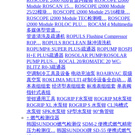
ROSCOPE 2000 App管道内窥镜
ROSCOPE i2000
Module ROSCAN 15…
ROSCOPE i2000 Module
25/22模块…
ROSCOPE i2000 Module 25/16模块…
ROSCOPE i2000 Module TEC检测模…
ROSCOPE
i2000 Module ROLOC PLU…
ROCAM 4 Multimedia
多媒体型管道…
管道清洗及疏通机
ROPULS Flushing Compressor
ROP…
ROPULS ROCLEAN 脉冲清洗机
ROPUMP® SUPER PLUS/疏通器
ROPUMP
ROSPI
H+E PLUS疏通器
ROSOLAR PUMP/ROSOLAR
PUMP PLUS…
ROCAL 20/ROMATIC 20
WC-
BLITZ R0-3疏通器
空调制冷工具及设备
电动充油泵
ROAIRVAC 双级
真空泵
ROKLIMA MULTI 4F制冷设备全自动…
基
本表组组套
经济型表组组套
标准表组组套
单表阀
指针式表组
管钳通用工具
ROGRIP F水泵钳
ROGRIP M水泵钳
ROGRIP XL 水泵钳
ROGRIP S 水泵钳
CL沟槽式
水泵钳
SPK水泵钳
SP型水泵钳
90°角管钳
+ 燃气检测仪器
韩国SUNDOO燃气检测仪
SDM-2 便携式燃气精密
压力检测仪…
韩国SUNDOO牌 SD-55 便携式燃气