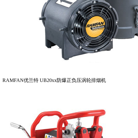
RAMFAN优兰特 UB20xx防爆正负压涡轮排烟机