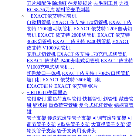
刀片和配件
除垢链
往复锯锯片
去毛刺工具
力得
RCS8-36刀片
塑料管去毛刺器
+ EXACT依艾特切管机
自动切管机
EXACT 依艾特 170切管机
EXACT 依
艾特 170E自动切管机
EXACT 依艾特 220E自动切
管机
EXACT 依艾特 280E切管机
EXACT 依艾特
360E切管机
EXACT 依艾特 P400切管机
EXACT
依艾特 V1000切管机
充电式切管机
EXACT 依艾特 170充电式切管机
EXACT 依艾特 P400充电式切管机
EXACT 依艾特
V1000充电式切管机…
切割坡口一体机
EXACT 依艾特 170E坡口切管机
坡口机
EXACT 依艾特 360E坡口机
EXACT锯片
EXACT 依艾特 锯片
+ RIDGID美国里奇
管钳虎钳
重负荷直柄管钳
快抓管钳
斜管钳
敲击管
钳
铲状钳
重负荷弯管钳
复合式杠杆管钳
铝柄直管
钳
管子支架
传送式滚轮管子支架
可调节滚轮支架
可
调节管子支架
V型头管子支架
大直径管子支架
滚
轮头管子支架
管子支架用滚珠头