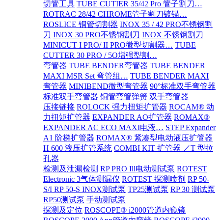
切管工具
TUBE CUTIER 35/42 Pro 管子割刀…
ROTRAC 28/42 CHROME管子割刀镀锚…
ROSLICE 铜管切割器
INOX 35 / 42 PRO不锈钢割
刀
INOX 30 PRO不锈钢割刀
INOX 不锈钢割刀
MINICUT I PRO/ II PRO微型切割器…
TUBE
CUTTER 30 PRO / 5O增强型割…
弯管器
TUBE BENDER弯管器
TUBE BENDER
MAXI MSR Set 弯管组…
TUBE BENDER MAXI
弯管器
MINIBEND微型弯管器
90°标准双手弯管器
标准双手弯管器
铜管弯管弹簧
双手弯管器
压接链接
ROLOCK 强力扭矩扩管器
ROCAM® 动
力扭矩扩管器
EXPANDER AO扩管器
ROMAX®
EXPANDER AC ECO MAXI电液…
STEP Expander
A1 阶梯扩管器
ROMAX® 紧凑型电动液压扩管器
H 600 液压扩管系统
COMBI KIT 扩管器 ／T 型拉
孔器
检测及泄漏检测
RP PRO Ill电动测试泵
ROTEST
Electronic 3气体测漏仪
ROTEST 探测喷剂
RP 50-
S/I RP 50-S INOX测试泵
TP25测试泵
RP 30 测试泵
RP50测试泵
手动测试泵
探测及定位
ROSCOPE® i2000管道内窥镜