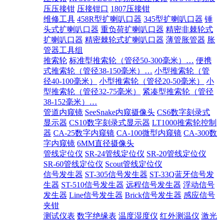
压压接钳
压接钳口
1807压接钳
维修工具
458R型扩喇叭口器
345型扩喇叭口器
锤
头式扩喇叭口器
重负荷扩喇叭口器
精密非棘轮式
扩喇叭口器
精密棘轮式扩喇叭口器
薄管胀管器
胀
管器工具组
推索轮
标准型推索轮（管径50-300毫米）…
便携
式推索轮（管径38-150毫米）…
小型推索轮（管
径40-100毫米）
小型推索轮（管径20-50毫米）
小
型推索轮（管径32-75毫米）
紧凑型推索轮（管径
38-152毫米）…
管道内窥镜
SeeSnake内窥摄像头
CS6数字刻录式
显示器
CS10数字刻录式显示器
LT1000推索轮控制
器
CA-25数字内窥镜
CA-100微型内窥镜
CA-300数
字内窥镜
6MM直径摄像头
管线定位仪
SR-24管线定位仪
SR-20管线定位仪
SR-60管线定位仪
Scout管线定位仪
信号发生器
ST-305信号发生器
ST-33Q蓝牙信号发
生器
ST-510信号发生器
远程信号发生器
浮动信号
发生器
Line信号发生器
Brick信号发生器
感应信号
夹钳
测试仪表
数字绝缘表
温度湿度仪
红外测温仪
激光