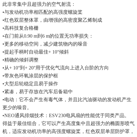
此非常集中且超强力的空气射流：
•与发动机功率相匹配的高强度螺旋桨
•红色双层整体罩，由增强的高密度聚乙烯制成
•高科技复合格栅
•在门前从0.90 m到6 m的位置无功率损失：
•更多的移动空间，减少建筑物内的噪音
•提起手柄时自动最佳+ 10°倾斜
•精确的倾斜调整
•从+ 10°到+ 20°用于优化气流向上进入台阶的方向
•带灰色环氧涂层的保护框
•大型后轮稳定且易于操作
•紧凑，易于存放在汽车后备箱中
•电动：它不会产生有毒气体，并且比汽油驱动的发动机产生
更少的噪音。
•NEO通风排烟技术：ESV230电风扇的性能优于同类产品。
得益于最佳组合，它可以产生高度集中且超强力的椭圆形喷气
机，适应发动机功率的高强度螺旋桨，红色双层单层防护罩，