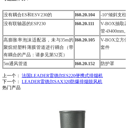
没有耦合ES和ESV230的
I60.20.104
-10°倾斜
没有联轴器的ESP230
I60.20.111
V-BOX抽取
管-Ø400mm
高膨胀率泡沫适配器，未与35m的
I60.20.105
V-BOX立
聚烷烃塑料薄膜管道进行耦合（带
套件
有耦合的产品：请参见第52页）
5m通风管道
I60.20.152
防护罩
上一个：
法国LEADER雷德尔ES220便携式排烟机
下一个：
LEADER雷德尔SAX320防爆排烟鼓风机
热门产品