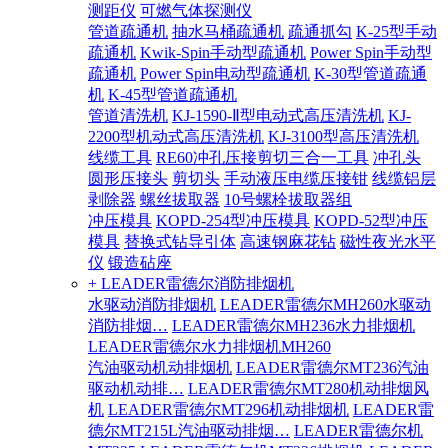
测距仪
可燃气体探测仪
管道疏通机
抽水马桶疏通机
疏通抓勾
K-25型手动
疏通机
Kwik-Spin手动型疏通机
Power Spin手动型
疏通机
Power Spin电动型疏通机
K-30型管道疏通
机
K-45型管道疏通机
管道清洗机
KJ-1590-Ⅱ型电动式高压清洗机
KJ-
2200型机动式高压清洗机
KJ-3100型高压清洗机
线缆工具
RE60冲孔压接剪切三合一工具
冲孔头
圆形压接头
剪切头
手动液压电缆压接钳
线缆铝层
剥除器
螺丝拔取器
10号螺栓拔取器组
冲压模具
KOPD-254型冲压模具
KOPD-52型冲压
模具
替换式钻导引体
高速钢麻花钻
磁性夜光水平
仪
锻造砧座
+ LEADER雷德尔消防排烟机
水驱动消防排烟机
LEADER雷德尔MH260水驱动
消防排烟…
LEADER雷德尔MH236水力排烟机
LEADER雷德尔水力排烟机MH260
汽油驱动机动排烟机
LEADER雷德尔MT236汽油
驱动机动排…
LEADER雷德尔MT280机动排烟风
机
LEADER雷德尔MT296机动排烟机
LEADER雷
德尔MT215L汽油驱动排烟…
LEADER雷德尔机