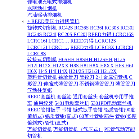
锂电池充电式排烟机
水驱动排烟机
汽油驱动排烟机
+ REED美国力得切管机
旋转式切割机
RC42S
RC36S RC36I
RC30S RC30I
RC24S RC24I
RC20S RC20I
REED力得 LCRC16S
LCRC16I LCRC1…
REED力得 LCRC12S
LCRC12I LCRC1…
REED力得 LCRC8X LCRC8I
LCRC8S
铰接式切割机
H6SHH H8SHH H12SHH
H12S
H12I H12X H12XX
H8S H8I H8X H8XX
H6S H6I
H6X
H4S H4I H4X
H21/2S H21/2I H21/2X
塑料管切管机
袖珍管刀
管铰刀
2寸金属切管机
C
形管刀
伸缩式薄管管刀
不锈钢薄管管刀
薄管管刀
气动往复锯
REED套丝机
套丝油
通用套丝头
套丝机专用手推
车
通用绞牙
5401电动套丝机
5301PD电动套丝机
REED管钳扳手
带钳
链式扳手管钳
铝质管钳(90度
偏斜式)
铝质管钳(直式)
60英寸管钳部件
管钳(45度
偏斜式)
管钳(直式)
万能切管机
万能切管机（气压式）
PE管气动万能
切管机