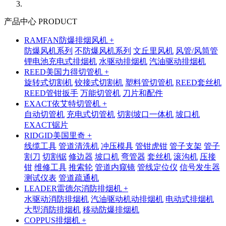
产品中心 PRODUCT
RAMFAN防爆排烟风机 +
防爆风机系列
不防爆风机系列
文丘里风机
风管/风筒管
锂电池充电式排烟机
水驱动排烟机
汽油驱动排烟机
REED美国力得切管机 +
旋转式切割机
铰接式切割机
塑料管切管机
REED套丝机
REED管钳扳手
万能切管机
刀片和配件
EXACT依艾特切管机 +
自动切管机
充电式切管机
切割坡口一体机
坡口机
EXACT锯片
RIDGID美国里奇 +
线缆工具
管道清洗机
冲压模具
管钳虎钳
管子支架
管子
割刀
切割锯
修边器
坡口机
弯管器
套丝机
滚沟机
压接
钳
维修工具
推索轮
管道内窥镜
管线定位仪
信号发生器
测试仪表
管道疏通机
LEADER雷德尔消防排烟机 +
水驱动消防排烟机
汽油驱动机动排烟机
电动式排烟机
大型消防排烟机
移动防爆排烟机
COPPUS排烟机 +