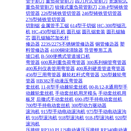
管子割刀
重负荷管割刀
四刀片式管割刀
宽滚轮式
重负荷管割刀
铰接式重负荷管割刀
238-P型铸铁管
切管器
226型铸铁管切管器
246型铸铁管切管器
276型铸铁管切管器
切割锯
金属管手工锯
614型干切锯
HC-300型锯孔
机
HC-450型锯孔机
圆孔锯
圆孔锯套装
圆孔锯轴
芯
圆孔锯轴芯加长杆
修边器
223S/227S不锈钢管修边器
铜管修边器
塑
料管修边器
4100铜绿清除器
导管整形工具
坡口机
B-500便携式管道坡口机
弯管器
600系列重负荷弯管器
300系列铜管弯管器
400系列仪表管用弯管器
400系列硬质管道弯管器
456型三用弯管器
棘轮杠杆式弯管器
326型棘轮弯
管器
HB382手动液压弯管器
套丝机
11-R型手动棘轮套丝机
00-R/12-R通用型手
动棘轮套丝机
手动套丝机用牙模头
手动套丝机用
板牙
后撤式手动套丝机
690-I型手持电动套丝机
700型手持电动套丝机
300型动力驱动器
滚沟机
915型手动电动滚沟机
975型手动电动滚沟
机
916型滚沟机
918型滚沟机
918-I型滚沟机
920型
滚沟机
压接钳
RP310 PLUS电动液压压接钳
RP340电动液