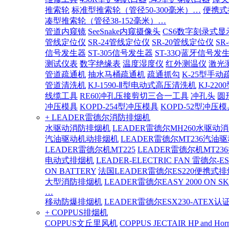
推索轮
标准型推索轮（管径50-300毫米）…
便携式
凑型推索轮（管径38-152毫米）…
管道内窥镜
SeeSnake内窥摄像头
CS6数字刻录式显
管线定位仪
SR-24管线定位仪
SR-20管线定位仪
SR
信号发生器
ST-305信号发生器
ST-33Q蓝牙信号发
测试仪表
数字绝缘表
温度湿度仪
红外测温仪
激光
管道疏通机
抽水马桶疏通机
疏通抓勾
K-25型手动
管道清洗机
KJ-1590-Ⅱ型电动式高压清洗机
KJ-2
线缆工具
RE60冲孔压接剪切三合一工具
冲孔头
圆
冲压模具
KOPD-254型冲压模具
KOPD-52型冲压模
+ LEADER雷德尔消防排烟机
水驱动消防排烟机
LEADER雷德尔MH260水驱动
汽油驱动机动排烟机
LEADER雷德尔MT236汽油
LEADER雷德尔机MT225
LEADER雷德尔机MT23
电动式排烟机
LEADER-ELECTRIC FAN 雷德尔-E
ON BATTERY
法国LEADER雷德尔ES220便携式
大型消防排烟机
LEADER雷德尔EASY 2000 ON SK
…
移动防爆排烟机
LEADER雷德尔ESX230-ATEX
+ COPPUS排烟机
COPPUS文丘里风机
COPPUS JECTAIR HP and Hor