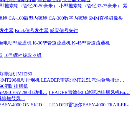
型推索轮（管径20-50毫米）
小型推索轮（管径32-75毫米）
紧
内窥镜
CA-100微型内窥镜
CA-300数字内窥镜
6MM直径摄像头
号发生器
Brick信号发生器
感应信号夹钳
 Spin电动型疏通机
K-30型管道疏通机
K-45型管道疏通机
器
10号螺栓拔取器组
力排烟机MH260
尔MT296机动排烟机
LEADER雷德尔MT215L汽油驱动排烟…
296消防排烟机
P280-ESV280电动排…
LEADER雷德尔电池驱动排烟风机Ba…
防爆排烟鼓风…
SY-4000 ON SKID …
LEADER雷德尔EASY-4000 TRAILER-