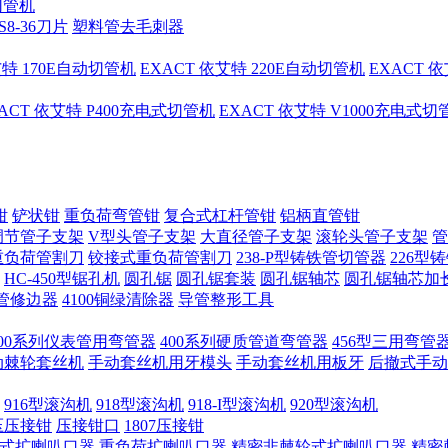
切管机
S8-36刀片
塑料管去毛刺器
艾特 170E自动切管机
EXACT 依艾特 220E自动切管机
EXACT 
ACT 依艾特 P400充电式切管机
EXACT 依艾特 V1000充电式
钳
铲状钳
重负荷弯管钳
复合式杠杆管钳
铝柄直管钳
调节管子支架
V型头管子支架
大直径管子支架
滚轮头管子支架
管
重负荷管割刀
铰接式重负荷管割刀
238-P型铸铁管切管器
226型
HC-450型锯孔机
圆孔锯
圆孔锯套装
圆孔锯轴芯
圆孔锯轴芯加
管修边器
4100铜绿清除器
导管整形工具
400系列仪表管用弯管器
400系列硬质管道弯管器
456型三用弯管
手动棘轮套丝机
手动套丝机用牙模头
手动套丝机用板牙
后撤式手动
916型滚沟机
918型滚沟机
918-I型滚沟机
920型滚沟机
压压接钳
压接钳口
1807压接钳
式扩喇叭口器
重负荷扩喇叭口器
精密非棘轮式扩喇叭口器
精密