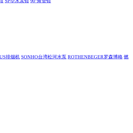
钳
SP型水泵钳
90°角管钳
PUS排烟机
SONHO台湾松河水泵
ROTHENBEGER罗森博格
燃