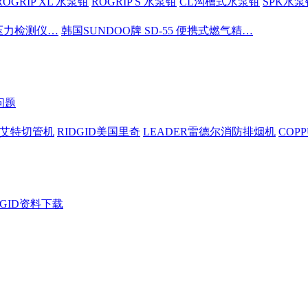
ROGRIP XL 水泵钳
ROGRIP S 水泵钳
CL沟槽式水泵钳
SPK水泵
密压力检测仪…
韩国SUNDOO牌 SD-55 便携式燃气精…
问题
依艾特切管机
RIDGID美国里奇
LEADER雷德尔消防排烟机
COP
DGID资料下载