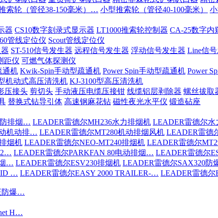
推索轮（管径38-150毫米）…
小型推索轮（管径40-100毫米）
小
示器
CS10数字刻录式显示器
LT1000推索轮控制器
CA-25数字
-60管线定位仪
Scout管线定位仪
生器
ST-510信号发生器
远程信号发生器
浮动信号发生器
Line信
测距仪
可燃气体探测仪
疏通机
Kwik-Spin手动型疏通机
Power Spin手动型疏通机
Power
200型机动式高压清洗机
KJ-3100型高压清洗机
形压接头
剪切头
手动液压电缆压接钳
线缆铝层剥除器
螺丝拔取
具
替换式钻导引体
高速钢麻花钻
磁性夜光水平仪
锻造砧座
消防排烟…
LEADER雷德尔MH236水力排烟机
LEADER雷德尔水
驱动机动排…
LEADER雷德尔MT280机动排烟风机
LEADER雷德
6排烟机
LEADER雷德尔NEO-MT240排烟机
LEADER雷德尔MT
S2…
LEADER雷德尔PARKFAN 80电动排烟…
LEADER雷德尔ES
排烟…
LEADER雷德尔ESV230排烟机
LEADER雷德尔SAX320
ID …
LEADER雷德尔EASY 2000 TRAILER-…
LEADER雷德尔EA
认证防爆…
net H…