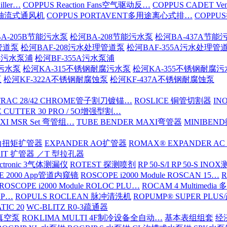
iller…
COPPUS Reaction Fans空气驱动反…
COPPUS CADET Ven
16轴流式通风机
COPPUS PORTAVENT多用途离心式排…
COPPU
A-205B节能污水泵
松河BA-208节能污水泵
松河BA-437A节能
管道泵
松河BAF-208污水处理管道泵
松河BAF-355A污水处理管
15污水泵浦
松河BF-355A污水泵浦
腐污水泵
松河KA-315不锈钢耐腐污水泵
松河KA-355不锈钢耐腐
泵
松河KF-322A不锈钢耐腐蚀泵
松河KF-437A不锈钢耐腐蚀泵
TRAC 28/42 CHROME管子割刀镀锚…
ROSLICE 铜管切割器
IN
 CUTTER 30 PRO / 5O增强型割…
XI MSR Set 弯管组…
TUBE BENDER MAXI弯管器
MINIBE
动力扭矩扩管器
EXPANDER AO扩管器
ROMAX® EXPANDER AC
KIT 扩管器 ／T 型拉孔器
ectronic 3气体测漏仪
ROTEST 探测喷剂
RP 50-S/I RP 50-S IN
E 2000 App管道内窥镜
ROSCOPE i2000 Module ROSCAN 15…
R
ROSCOPE i2000 Module ROLOC PLU…
ROCAM 4 Multimed
ROP…
ROPULS ROCLEAN 脉冲清洗机
ROPUMP® SUPER PLU
TIC 20
WC-BLITZ R0-3疏通器
级真空泵
ROKLIMA MULTI 4F制冷设备全自动…
基本表组组套
经