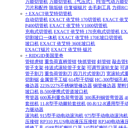
万能切管机
万能切管机（气压式）
PE管气动万能
刀片和配件
除垢链
往复锯锯片
去毛刺工具
力得RC
+ EXACT依艾特切管机
自动切管机
EXACT 依艾特 170切管机
EXACT 依
P400切管机
EXACT 依艾特 V1000切管机
充电式切管机
EXACT 依艾特 170充电式切管机
EX
切割坡口一体机
EXACT 依艾特 170E坡口切管机
坡口机
EXACT 依艾特 360E坡口机
EXACT锯片
EXACT 依艾特 锯片
+ RIDGID美国里奇
管钳虎钳
重负荷直柄管钳
快抓管钳
斜管钳
敲击管
管子支架
传送式滚轮管子支架
可调节滚轮支架
可
管子割刀
重负荷管割刀
四刀片式管割刀
宽滚轮式
切割锯
金属管手工锯
614型干切锯
HC-300型锯孔机
修边器
223S/227S不锈钢管修边器
铜管修边器
塑料
坡口机
B-500便携式管道坡口机
弯管器
600系列重负荷弯管器
300系列铜管弯管器
套丝机
11-R型手动棘轮套丝机
00-R/12-R通用型
力驱动器
滚沟机
915型手动电动滚沟机
975型手动电动滚沟机
压接钳
RP310 PLUS电动液压压接钳
RP340电动液
维修工具
458R型扩喇叭口器
345型扩喇叭口器
锤头