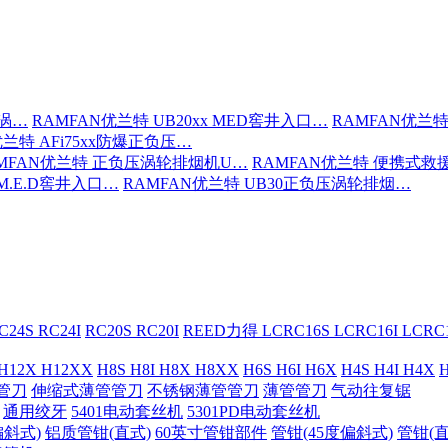
压涡…
RAMFAN优兰特 UB20xx MED窖井入口…
RAMFAN优兰特
优兰特 AFi75xx防爆正负压…
MFAN优兰特 正负压涡轮排烟机U…
RAMFAN优兰特 便携式救
 M.E.D窖井入口…
RAMFAN优兰特 UB30正负压涡轮排烟…
C24S RC24I
RC20S RC20I
REED力得 LCRC16S LCRC16I LCR
 H12X H12XX
H8S H8I H8X H8XX
H6S H6I H6X
H4S H4I H4X
H
管刀
伸缩式薄管管刀
不锈钢薄管管刀
薄管管刀
气动往复锯
通用绞牙
5401电动套丝机
5301PD电动套丝机
偏斜式)
铝质管钳(直式)
60英寸管钳部件
管钳(45度偏斜式)
管钳(直