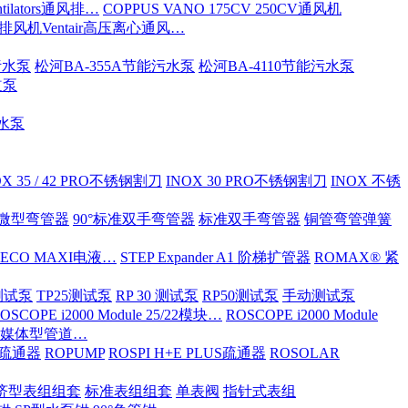
tilators通风排…
COPPUS VANO 175CV 250CV通风机
S排风机Ventair高压离心通风…
污水泵
松河BA-355A节能污水泵
松河BA-4110节能污水泵
道泵
污水泵
OX 35 / 42 PRO不锈钢割刀
INOX 30 PRO不锈钢割刀
INOX 不锈
ND微型弯管器
90°标准双手弯管器
标准双手弯管器
铜管弯管弹簧
 ECO MAXI电液…
STEP Expander A1 阶梯扩管器
ROMAX® 紧
OX测试泵
TP25测试泵
RP 30 测试泵
RP50测试泵
手动测试泵
OSCOPE i2000 Module 25/22模块…
ROSCOPE i2000 Module
ia 多媒体型管道…
S/疏通器
ROPUMP
ROSPI H+E PLUS疏通器
ROSOLAR
济型表组组套
标准表组组套
单表阀
指针式表组