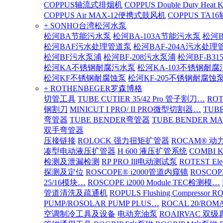
COPPUS轴流式排烟机
COPPUS Double Duty Heat K
COPPUS Air MAX-12便携式鼓风机
COPPUS TA
+ SONHO台湾松河水泵
松河BA节能污水泵
松河BA-103A节能污水泵
松河B
松河BAF污水处理管道泵
松河BAF-204A污水处理
松河BF污水泵浦
松河BF-208污水泵浦
松河BF-B3
松河KA不锈钢耐腐污水泵
松河KA-103不锈钢耐
松河KF不锈钢耐腐蚀泵
松河KF-205不锈钢耐腐蚀
+ ROTHENBEGER罗森博格
切管工具
TUBE CUTIER 35/42 Pro 管子割刀…
RO
钢割刀
MINICUT I PRO/ II PRO微型切割器…
TUBE
弯管器
TUBE BENDER弯管器
TUBE BENDER MA
双手弯管器
压接链接
ROLOCK 强力扭矩扩管器
ROCAM® 
凑型电动液压扩管器
H 600 液压扩管系统
COMBI 
检测及泄漏检测
RP PRO Ill电动测试泵
ROTEST El
探测及定位
ROSCOPE® i2000管道内窥镜
ROSCOP
25/16模块…
ROSCOPE i2000 Module TEC检测模…
管道清洗及疏通机
ROPULS Flushing Compressor 
PUMP/ROSOLAR PUMP PLUS…
ROCAL 20/ROMA
空调制冷工具及设备
电动充油泵
ROAIRVAC 双