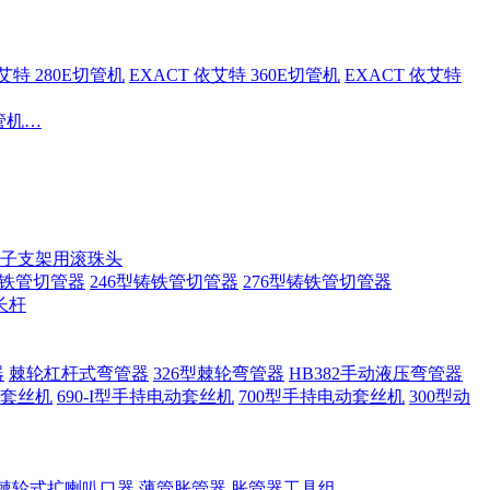
依艾特 280E切管机
EXACT 依艾特 360E切管机
EXACT 依艾特
切管机…
子支架用滚珠头
铸铁管切管器
246型铸铁管切管器
276型铸铁管切管器
长杆
器
棘轮杠杆式弯管器
326型棘轮弯管器
HB382手动液压弯管器
套丝机
690-I型手持电动套丝机
700型手持电动套丝机
300型动
棘轮式扩喇叭口器
薄管胀管器
胀管器工具组