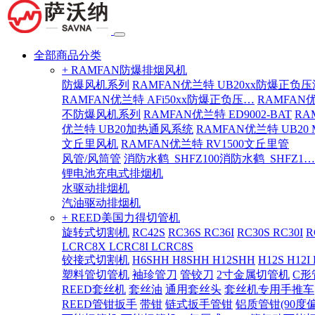
全部商品分类
+ RAMFAN防爆排烟风机
防爆风机系列
RAMFAN优兰特 UB20xx防爆正负
RAMFAN优兰特 AFi50xx防爆正负压…
RAMFAN
不防爆风机系列
RAMFAN优兰特 ED9002-BAT
RA
优兰特 UB20加热通风系统
RAMFAN优兰特 UB20
文丘里风机
RAMFAN优兰特 RV1500文丘里管
风管/风筒管
消防水鹤_SHFZ100消防水鹤_SHFZ1…
锂电池充电式排烟机
水驱动排烟机
汽油驱动排烟机
+ REED美国力得切管机
旋转式切割机
RC42S
RC36S RC36I
RC30S RC30I
R
LCRC8X LCRC8I LCRC8S
铰接式切割机
H6SHH H8SHH H12SHH
H12S H12I
塑料管切管机
袖珍管刀
管铰刀
2寸金属切管机
C形
REED套丝机
套丝油
通用套丝头
套丝机专用手推车
REED管钳扳手
带钳
链式扳手管钳
铝质管钳(90度