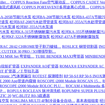
iller…
COPPUS Reaction Fans空气驱动反…
COPPUS CADET Ven
16轴流式通风机
COPPUS PORTAVENT多用途离心式排…
COPPU
A-205B节能污水泵
松河BA-208节能污水泵
松河BA-437A节能
管道泵
松河BAF-208污水处理管道泵
松河BAF-355A污水处理管
15污水泵浦
松河BF-355A污水泵浦
腐污水泵
松河KA-315不锈钢耐腐污水泵
松河KA-355不锈钢耐腐
泵
松河KF-322A不锈钢耐腐蚀泵
松河KF-437A不锈钢耐腐蚀泵
TRAC 28/42 CHROME管子割刀镀锚…
ROSLICE 铜管切割器
IN
 CUTTER 30 PRO / 5O增强型割…
XI MSR Set 弯管组…
TUBE BENDER MAXI弯管器
MINIBE
动力扭矩扩管器
EXPANDER AO扩管器
ROMAX® EXPANDER AC
KIT 扩管器 ／T 型拉孔器
ectronic 3气体测漏仪
ROTEST 探测喷剂
RP 50-S/I RP 50-S IN
E 2000 App管道内窥镜
ROSCOPE i2000 Module ROSCAN 15…
R
ROSCOPE i2000 Module ROLOC PLU…
ROCAM 4 Multimed
ROP…
ROPULS ROCLEAN 脉冲清洗机
ROPUMP® SUPER PLU
TIC 20
WC-BLITZ R0-3疏通器
级真空泵
ROKLIMA MULTI 4F制冷设备全自动…
基本表组组套
经