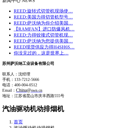
新闻中心 NEWS
REED:旋转式切管机现场使…
REED:美国力得切管机型号…
REED:萨沃纳为你介绍美国…
【RAMFAN】进口防爆风机…
REED:力得铰接式切管机现…
REED:萨沃纳为您提供美国…
REED现货供应力得H4SH6S…
你没见过的，这是世界上…
苏州萨沃纳工业设备有限公司
联系人：沈经理
手机：133-7212-5666
电话：400-004-0512
China@
Email：
swn.cn
地址：江苏省昆山市庆丰西路555号
汽油驱动机动排烟机
首页
汽油驱动机动排烟机