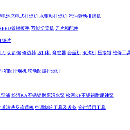
锂电池充电式排烟机
水驱动排烟机
汽油驱动排烟机
REED管钳扳手
万能切管机
刀片和配件
CT锯片
割刀
切割锯
修边器
坡口机
弯管器
套丝机
滚沟机
压接钳
维修工
型消防排烟机
移动防爆排烟机
水泵浦
松河KA不锈钢耐腐污水泵
松河KF不锈钢耐腐蚀泵
管道清洗及疏通机
空调制冷工具及设备
管钳通用工具