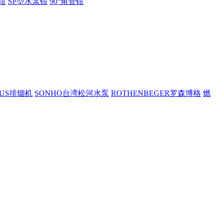
钳
SP型水泵钳
90°角管钳
PUS排烟机
SONHO台湾松河水泵
ROTHENBEGER罗森博格
燃