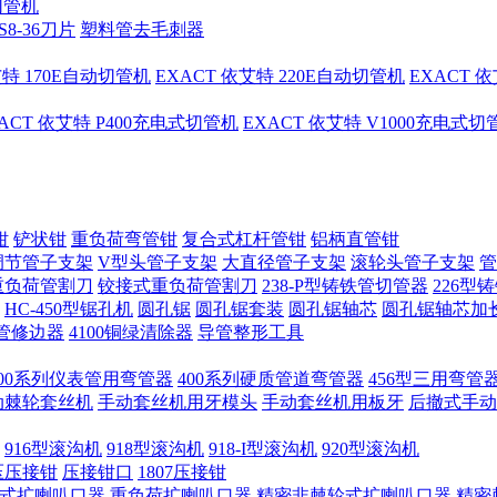
切管机
S8-36刀片
塑料管去毛刺器
艾特 170E自动切管机
EXACT 依艾特 220E自动切管机
EXACT 
ACT 依艾特 P400充电式切管机
EXACT 依艾特 V1000充电式
钳
铲状钳
重负荷弯管钳
复合式杠杆管钳
铝柄直管钳
调节管子支架
V型头管子支架
大直径管子支架
滚轮头管子支架
管
重负荷管割刀
铰接式重负荷管割刀
238-P型铸铁管切管器
226型
HC-450型锯孔机
圆孔锯
圆孔锯套装
圆孔锯轴芯
圆孔锯轴芯加
管修边器
4100铜绿清除器
导管整形工具
400系列仪表管用弯管器
400系列硬质管道弯管器
456型三用弯管
手动棘轮套丝机
手动套丝机用牙模头
手动套丝机用板牙
后撤式手动
916型滚沟机
918型滚沟机
918-I型滚沟机
920型滚沟机
压压接钳
压接钳口
1807压接钳
式扩喇叭口器
重负荷扩喇叭口器
精密非棘轮式扩喇叭口器
精密