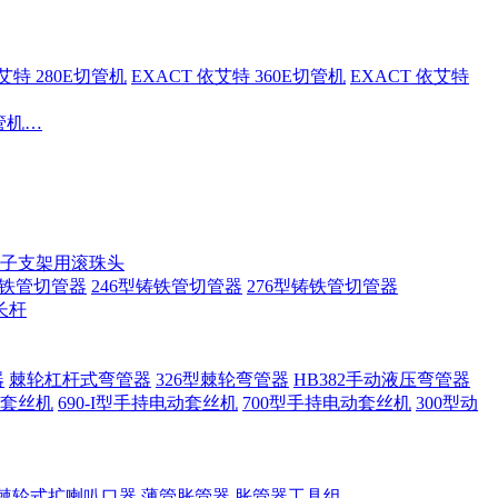
依艾特 280E切管机
EXACT 依艾特 360E切管机
EXACT 依艾特
切管机…
子支架用滚珠头
铸铁管切管器
246型铸铁管切管器
276型铸铁管切管器
长杆
器
棘轮杠杆式弯管器
326型棘轮弯管器
HB382手动液压弯管器
套丝机
690-I型手持电动套丝机
700型手持电动套丝机
300型动
棘轮式扩喇叭口器
薄管胀管器
胀管器工具组