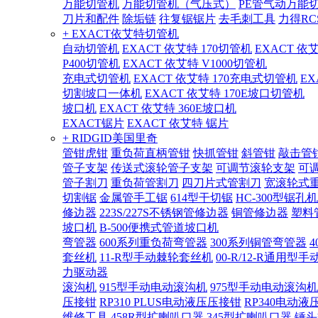
万能切管机
万能切管机（气压式）
PE管气动万能
刀片和配件
除垢链
往复锯锯片
去毛刺工具
力得RC
+ EXACT依艾特切管机
自动切管机
EXACT 依艾特 170切管机
EXACT 依
P400切管机
EXACT 依艾特 V1000切管机
充电式切管机
EXACT 依艾特 170充电式切管机
EX
切割坡口一体机
EXACT 依艾特 170E坡口切管机
坡口机
EXACT 依艾特 360E坡口机
EXACT锯片
EXACT 依艾特 锯片
+ RIDGID美国里奇
管钳虎钳
重负荷直柄管钳
快抓管钳
斜管钳
敲击管
管子支架
传送式滚轮管子支架
可调节滚轮支架
可
管子割刀
重负荷管割刀
四刀片式管割刀
宽滚轮式
切割锯
金属管手工锯
614型干切锯
HC-300型锯孔机
修边器
223S/227S不锈钢管修边器
铜管修边器
塑料
坡口机
B-500便携式管道坡口机
弯管器
600系列重负荷弯管器
300系列铜管弯管器
套丝机
11-R型手动棘轮套丝机
00-R/12-R通用型
力驱动器
滚沟机
915型手动电动滚沟机
975型手动电动滚沟机
压接钳
RP310 PLUS电动液压压接钳
RP340电动液
维修工具
458R型扩喇叭口器
345型扩喇叭口器
锤头