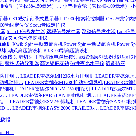
推索轮（管径38-150毫米）…
小型推索轮（管径40-100毫米）
小
示器
CS10数字刻录式显示器
LT1000推索轮控制器
CA-25数字
-60管线定位仪
Scout管线定位仪
生器
ST-510信号发生器
远程信号发生器
浮动信号发生器
Line信
测距仪
可燃气体探测仪
疏通机
Kwik-Spin手动型疏通机
Power Spin手动型疏通机
Power
200型机动式高压清洗机
KJ-3100型高压清洗机
形压接头
剪切头
手动液压电缆压接钳
线缆铝层剥除器
螺丝拔取
具
替换式钻导引体
高速钢麻花钻
磁性夜光水平仪
锻造砧座
消防排烟…
LEADER雷德尔MH236水力排烟机
LEADER雷德尔水
驱动机动排…
LEADER雷德尔MT280机动排烟风机
LEADER雷德
6排烟机
LEADER雷德尔NEO-MT240排烟机
LEADER雷德尔MT
S2…
LEADER雷德尔PARKFAN 80电动排烟…
LEADER雷德尔ES
排烟…
LEADER雷德尔ESV230排烟机
LEADER雷德尔SAX320
ID …
LEADER雷德尔EASY 2000 TRAILER-…
LEADER雷德尔EA
认证防爆…
net H…