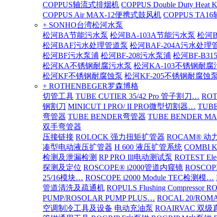
COPPUS轴流式排烟机
COPPUS Double Duty Heat K
COPPUS Air MAX-12便携式鼓风机
COPPUS TA
+ SONHO台湾松河水泵
松河BA节能污水泵
松河BA-103A节能污水泵
松河B
松河BAF污水处理管道泵
松河BAF-204A污水处理
松河BF污水泵浦
松河BF-208污水泵浦
松河BF-B3
松河KA不锈钢耐腐污水泵
松河KA-103不锈钢耐
松河KF不锈钢耐腐蚀泵
松河KF-205不锈钢耐腐蚀
+ ROTHENBEGER罗森博格
切管工具
TUBE CUTIER 35/42 Pro 管子割刀…
RO
钢割刀
MINICUT I PRO/ II PRO微型切割器…
TUBE
弯管器
TUBE BENDER弯管器
TUBE BENDER MA
双手弯管器
压接链接
ROLOCK 强力扭矩扩管器
ROCAM® 
凑型电动液压扩管器
H 600 液压扩管系统
COMBI 
检测及泄漏检测
RP PRO Ill电动测试泵
ROTEST El
探测及定位
ROSCOPE® i2000管道内窥镜
ROSCOP
25/16模块…
ROSCOPE i2000 Module TEC检测模…
管道清洗及疏通机
ROPULS Flushing Compressor 
PUMP/ROSOLAR PUMP PLUS…
ROCAL 20/ROMA
空调制冷工具及设备
电动充油泵
ROAIRVAC 双