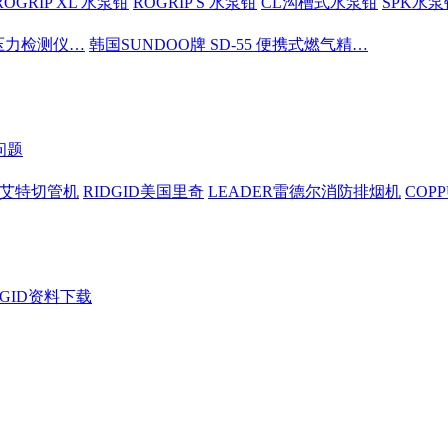
ROGRIP XL 水泵钳
ROGRIP S 水泵钳
CL沟槽式水泵钳
SPK水泵
密压力检测仪…
韩国SUNDOO牌 SD-55 便携式燃气精…
问题
依艾特切管机
RIDGID美国里奇
LEADER雷德尔消防排烟机
COP
DGID资料下载