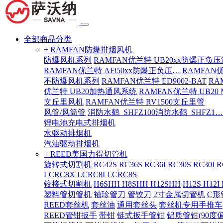
全部商品分类
+ RAMFAN防爆排烟风机
防爆风机系列
RAMFAN优兰特 UB20xx防爆正负
RAMFAN优兰特 AFi50xx防爆正负压…
RAMFAN
不防爆风机系列
RAMFAN优兰特 ED9002-BAT
RA
优兰特 UB20加热通风系统
RAMFAN优兰特 UB20
文丘里风机
RAMFAN优兰特 RV1500文丘里管
风管/风筒管
消防水鹤_SHFZ100消防水鹤_SHFZ1…
锂电池充电式排烟机
水驱动排烟机
汽油驱动排烟机
+ REED美国力得切管机
旋转式切割机
RC42S
RC36S RC36I
RC30S RC30I
R
LCRC8X LCRC8I LCRC8S
铰接式切割机
H6SHH H8SHH H12SHH
H12S H12I
塑料管切管机
袖珍管刀
管铰刀
2寸金属切管机
C形
REED套丝机
套丝油
通用套丝头
套丝机专用手推车
REED管钳扳手
带钳
链式扳手管钳
铝质管钳(90度