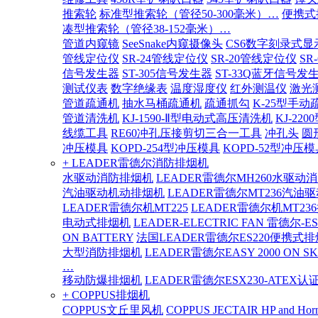
推索轮
标准型推索轮（管径50-300毫米）…
便携式
凑型推索轮（管径38-152毫米）…
管道内窥镜
SeeSnake内窥摄像头
CS6数字刻录式显
管线定位仪
SR-24管线定位仪
SR-20管线定位仪
SR
信号发生器
ST-305信号发生器
ST-33Q蓝牙信号发
测试仪表
数字绝缘表
温度湿度仪
红外测温仪
激光
管道疏通机
抽水马桶疏通机
疏通抓勾
K-25型手动
管道清洗机
KJ-1590-Ⅱ型电动式高压清洗机
KJ-2
线缆工具
RE60冲孔压接剪切三合一工具
冲孔头
圆
冲压模具
KOPD-254型冲压模具
KOPD-52型冲压模
+ LEADER雷德尔消防排烟机
水驱动消防排烟机
LEADER雷德尔MH260水驱动
汽油驱动机动排烟机
LEADER雷德尔MT236汽油
LEADER雷德尔机MT225
LEADER雷德尔机MT23
电动式排烟机
LEADER-ELECTRIC FAN 雷德尔-E
ON BATTERY
法国LEADER雷德尔ES220便携式
大型消防排烟机
LEADER雷德尔EASY 2000 ON SK
…
移动防爆排烟机
LEADER雷德尔ESX230-ATEX
+ COPPUS排烟机
COPPUS文丘里风机
COPPUS JECTAIR HP and Hor