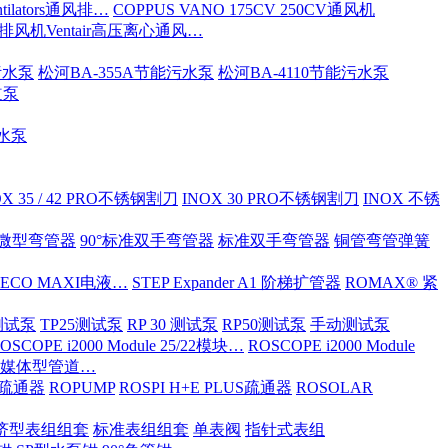
tilators通风排…
COPPUS VANO 175CV 250CV通风机
S排风机Ventair高压离心通风…
污水泵
松河BA-355A节能污水泵
松河BA-4110节能污水泵
道泵
污水泵
OX 35 / 42 PRO不锈钢割刀
INOX 30 PRO不锈钢割刀
INOX 不锈
ND微型弯管器
90°标准双手弯管器
标准双手弯管器
铜管弯管弹簧
 ECO MAXI电液…
STEP Expander A1 阶梯扩管器
ROMAX® 紧
OX测试泵
TP25测试泵
RP 30 测试泵
RP50测试泵
手动测试泵
OSCOPE i2000 Module 25/22模块…
ROSCOPE i2000 Module
ia 多媒体型管道…
S/疏通器
ROPUMP
ROSPI H+E PLUS疏通器
ROSOLAR
济型表组组套
标准表组组套
单表阀
指针式表组