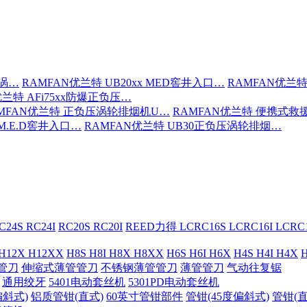
压涡…
RAMFAN优兰特 UB20xx MED窖井入口…
RAMFAN优兰特
优兰特 AFi75xx防爆正负压…
MFAN优兰特 正负压涡轮排烟机U…
RAMFAN优兰特 便携式救
 M.E.D窖井入口…
RAMFAN优兰特 UB30正负压涡轮排烟…
C24S RC24I
RC20S RC20I
REED力得 LCRC16S LCRC16I LCR
 H12X H12XX
H8S H8I H8X H8XX
H6S H6I H6X
H4S H4I H4X
H
管刀
伸缩式薄管管刀
不锈钢薄管管刀
薄管管刀
气动往复锯
通用绞牙
5401电动套丝机
5301PD电动套丝机
偏斜式)
铝质管钳(直式)
60英寸管钳部件
管钳(45度偏斜式)
管钳(直