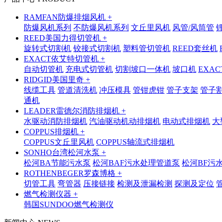
RAMFAN防爆排烟风机 +
防爆风机系列
不防爆风机系列
文丘里风机
风管/风筒管
REED美国力得切管机 +
旋转式切割机
铰接式切割机
塑料管切管机
REED套丝机
EXACT依艾特切管机 +
自动切管机
充电式切管机
切割坡口一体机
坡口机
EXA
RIDGID美国里奇 +
线缆工具
管道清洗机
冲压模具
管钳虎钳
管子支架
管子
通机
LEADER雷德尔消防排烟机 +
水驱动消防排烟机
汽油驱动机动排烟机
电动式排烟机
大
COPPUS排烟机 +
COPPUS文丘里风机
COPPUS轴流式排烟机
SONHO台湾松河水泵 +
松河BA节能污水泵
松河BAF污水处理管道泵
松河BF污
ROTHENBEGER罗森博格 +
切管工具
弯管器
压接链接
检测及泄漏检测
探测及定位
燃气检测仪器 +
韩国SUNDOO燃气检测仪