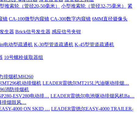
型推索轮（管径20-50毫米）
小型推索轮（管径32-75毫米）
紧
内窥镜
CA-100微型内窥镜
CA-300数字内窥镜
6MM直径摄像头
号发生器
Brick信号发生器
感应信号夹钳
 Spin电动型疏通机
K-30型管道疏通机
K-45型管道疏通机
器
10号螺栓拔取器组
力排烟机MH260
尔MT296机动排烟机
LEADER雷德尔MT215L汽油驱动排烟…
296消防排烟机
P280-ESV280电动排…
LEADER雷德尔电池驱动排烟风机Ba…
防爆排烟鼓风…
SY-4000 ON SKID …
LEADER雷德尔EASY-4000 TRAILER-