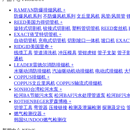
RAMFAN防爆排烟风机 +
防爆风机系列
不防爆风机系列
文丘里风机
风管/风筒管
REED美国力得切管机 +
旋转式切割机
铰接式切割机
塑料管切管机
REED套丝机
EXACT依艾特切管机 +
自动切管机
充电式切管机
切割坡口一体机
坡口机
EXA
RIDGID美国里奇 +
线缆工具
管道清洗机
冲压模具
管钳虎钳
管子支架
管子
通机
LEADER雷德尔消防排烟机 +
水驱动消防排烟机
汽油驱动机动排烟机
电动式排烟机
大
COPPUS排烟机 +
COPPUS文丘里风机
COPPUS轴流式排烟机
SONHO台湾松河水泵 +
松河BA节能污水泵
松河BAF污水处理管道泵
松河BF污
ROTHENBEGER罗森博格 +
切管工具
弯管器
压接链接
检测及泄漏检测
探测及定位
燃气检测仪器 +
韩国SUNDOO燃气检测仪