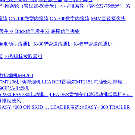
型推索轮（管径20-50毫米）
小型推索轮（管径32-75毫米）
紧
内窥镜
CA-100微型内窥镜
CA-300数字内窥镜
6MM直径摄像头
号发生器
Brick信号发生器
感应信号夹钳
 Spin电动型疏通机
K-30型管道疏通机
K-45型管道疏通机
器
10号螺栓拔取器组
力排烟机MH260
尔MT296机动排烟机
LEADER雷德尔MT215L汽油驱动排烟…
296消防排烟机
P280-ESV280电动排…
LEADER雷德尔电池驱动排烟风机Ba…
防爆排烟鼓风…
SY-4000 ON SKID …
LEADER雷德尔EASY-4000 TRAILER-