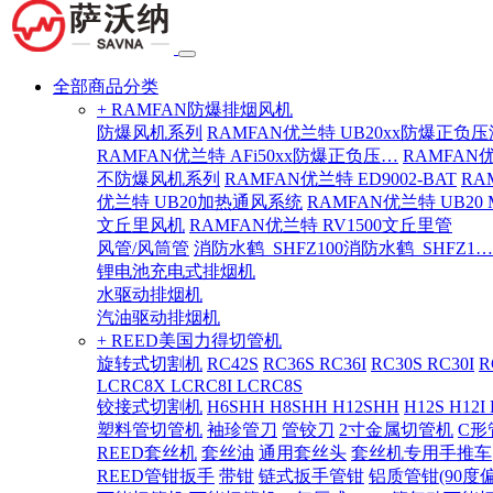
全部商品分类
+ RAMFAN防爆排烟风机
防爆风机系列
RAMFAN优兰特 UB20xx防爆正负
RAMFAN优兰特 AFi50xx防爆正负压…
RAMFAN
不防爆风机系列
RAMFAN优兰特 ED9002-BAT
RA
优兰特 UB20加热通风系统
RAMFAN优兰特 UB20
文丘里风机
RAMFAN优兰特 RV1500文丘里管
风管/风筒管
消防水鹤_SHFZ100消防水鹤_SHFZ1…
锂电池充电式排烟机
水驱动排烟机
汽油驱动排烟机
+ REED美国力得切管机
旋转式切割机
RC42S
RC36S RC36I
RC30S RC30I
R
LCRC8X LCRC8I LCRC8S
铰接式切割机
H6SHH H8SHH H12SHH
H12S H12I
塑料管切管机
袖珍管刀
管铰刀
2寸金属切管机
C形
REED套丝机
套丝油
通用套丝头
套丝机专用手推车
REED管钳扳手
带钳
链式扳手管钳
铝质管钳(90度