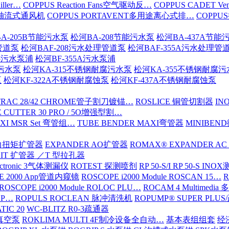
iller…
COPPUS Reaction Fans空气驱动反…
COPPUS CADET Ven
16轴流式通风机
COPPUS PORTAVENT多用途离心式排…
COPPU
A-205B节能污水泵
松河BA-208节能污水泵
松河BA-437A节能
管道泵
松河BAF-208污水处理管道泵
松河BAF-355A污水处理管
15污水泵浦
松河BF-355A污水泵浦
腐污水泵
松河KA-315不锈钢耐腐污水泵
松河KA-355不锈钢耐腐
泵
松河KF-322A不锈钢耐腐蚀泵
松河KF-437A不锈钢耐腐蚀泵
TRAC 28/42 CHROME管子割刀镀锚…
ROSLICE 铜管切割器
IN
 CUTTER 30 PRO / 5O增强型割…
XI MSR Set 弯管组…
TUBE BENDER MAXI弯管器
MINIBE
动力扭矩扩管器
EXPANDER AO扩管器
ROMAX® EXPANDER AC
KIT 扩管器 ／T 型拉孔器
ectronic 3气体测漏仪
ROTEST 探测喷剂
RP 50-S/I RP 50-S IN
E 2000 App管道内窥镜
ROSCOPE i2000 Module ROSCAN 15…
R
ROSCOPE i2000 Module ROLOC PLU…
ROCAM 4 Multimed
ROP…
ROPULS ROCLEAN 脉冲清洗机
ROPUMP® SUPER PLU
TIC 20
WC-BLITZ R0-3疏通器
级真空泵
ROKLIMA MULTI 4F制冷设备全自动…
基本表组组套
经