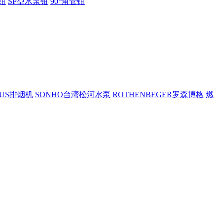
钳
SP型水泵钳
90°角管钳
PUS排烟机
SONHO台湾松河水泵
ROTHENBEGER罗森博格
燃