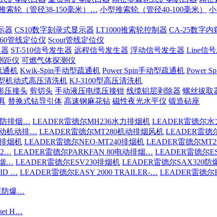
推索轮（管径38-150毫米）…
小型推索轮（管径40-100毫米）
小
示器
CS10数字刻录式显示器
LT1000推索轮控制器
CA-25数字
-60管线定位仪
Scout管线定位仪
生器
ST-510信号发生器
远程信号发生器
浮动信号发生器
Line信
测距仪
可燃气体探测仪
疏通机
Kwik-Spin手动型疏通机
Power Spin手动型疏通机
Power
200型机动式高压清洗机
KJ-3100型高压清洗机
形压接头
剪切头
手动液压电缆压接钳
线缆铝层剥除器
螺丝拔取
具
替换式钻导引体
高速钢麻花钻
磁性夜光水平仪
锻造砧座
消防排烟…
LEADER雷德尔MH236水力排烟机
LEADER雷德尔水
驱动机动排…
LEADER雷德尔MT280机动排烟风机
LEADER雷德
6排烟机
LEADER雷德尔NEO-MT240排烟机
LEADER雷德尔MT
S2…
LEADER雷德尔PARKFAN 80电动排烟…
LEADER雷德尔ES
排烟…
LEADER雷德尔ESV230排烟机
LEADER雷德尔SAX320
ID …
LEADER雷德尔EASY 2000 TRAILER-…
LEADER雷德尔EA
认证防爆…
net H…