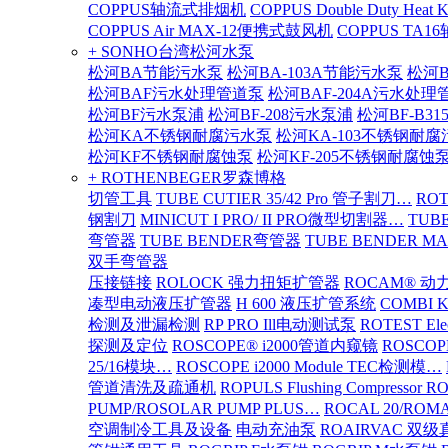
COPPUS轴流式排烟机
COPPUS Double Duty Heat K
COPPUS Air MAX-12便携式鼓风机
COPPUS TA
+ SONHO台湾松河水泵
松河BA节能污水泵
松河BA-103A节能污水泵
松河B
松河BAF污水处理管道泵
松河BAF-204A污水处理
松河BF污水泵浦
松河BF-208污水泵浦
松河BF-B3
松河KA不锈钢耐腐污水泵
松河KA-103不锈钢耐
松河KF不锈钢耐腐蚀泵
松河KF-205不锈钢耐腐蚀
+ ROTHENBEGER罗森博格
切管工具
TUBE CUTIER 35/42 Pro 管子割刀…
RO
钢割刀
MINICUT I PRO/ II PRO微型切割器…
TUBE
弯管器
TUBE BENDER弯管器
TUBE BENDER MA
双手弯管器
压接链接
ROLOCK 强力扭矩扩管器
ROCAM® 
凑型电动液压扩管器
H 600 液压扩管系统
COMBI 
检测及泄漏检测
RP PRO Ill电动测试泵
ROTEST El
探测及定位
ROSCOPE® i2000管道内窥镜
ROSCOP
25/16模块…
ROSCOPE i2000 Module TEC检测模…
管道清洗及疏通机
ROPULS Flushing Compressor 
PUMP/ROSOLAR PUMP PLUS…
ROCAL 20/ROMA
空调制冷工具及设备
电动充油泵
ROAIRVAC 双