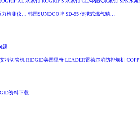
ROGRIP XL 水泵钳
ROGRIP S 水泵钳
CL沟槽式水泵钳
SPK水泵
密压力检测仪…
韩国SUNDOO牌 SD-55 便携式燃气精…
问题
依艾特切管机
RIDGID美国里奇
LEADER雷德尔消防排烟机
COP
DGID资料下载