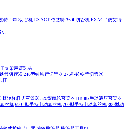
依艾特 280E切管机
EXACT 依艾特 360E切管机
EXACT 依艾特
切管机…
子支架用滚珠头
铸铁管切管器
246型铸铁管切管器
276型铸铁管切管器
长杆
器
棘轮杠杆式弯管器
326型棘轮弯管器
HB382手动液压弯管器
套丝机
690-I型手持电动套丝机
700型手持电动套丝机
300型动
棘轮式扩喇叭口器
薄管胀管器
胀管器工具组