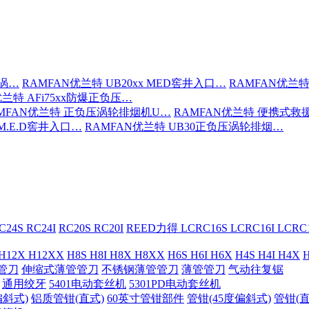
压涡…
RAMFAN优兰特 UB20xx MED窖井入口…
RAMFAN优兰特
优兰特 AFi75xx防爆正负压…
MFAN优兰特 正负压涡轮排烟机U…
RAMFAN优兰特 便携式救
 M.E.D窖井入口…
RAMFAN优兰特 UB30正负压涡轮排烟…
C24S RC24I
RC20S RC20I
REED力得 LCRC16S LCRC16I LCR
 H12X H12XX
H8S H8I H8X H8XX
H6S H6I H6X
H4S H4I H4X
H
管刀
伸缩式薄管管刀
不锈钢薄管管刀
薄管管刀
气动往复锯
通用绞牙
5401电动套丝机
5301PD电动套丝机
偏斜式)
铝质管钳(直式)
60英寸管钳部件
管钳(45度偏斜式)
管钳(直