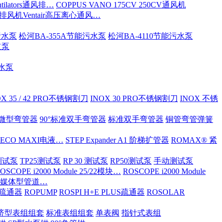
tilators通风排…
COPPUS VANO 175CV 250CV通风机
S排风机Ventair高压离心通风…
污水泵
松河BA-355A节能污水泵
松河BA-4110节能污水泵
道泵
污水泵
OX 35 / 42 PRO不锈钢割刀
INOX 30 PRO不锈钢割刀
INOX 不锈
ND微型弯管器
90°标准双手弯管器
标准双手弯管器
铜管弯管弹簧
 ECO MAXI电液…
STEP Expander A1 阶梯扩管器
ROMAX® 紧
OX测试泵
TP25测试泵
RP 30 测试泵
RP50测试泵
手动测试泵
OSCOPE i2000 Module 25/22模块…
ROSCOPE i2000 Module
ia 多媒体型管道…
S/疏通器
ROPUMP
ROSPI H+E PLUS疏通器
ROSOLAR
济型表组组套
标准表组组套
单表阀
指针式表组