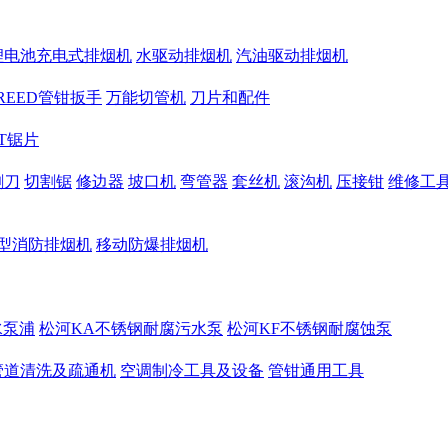
锂电池充电式排烟机
水驱动排烟机
汽油驱动排烟机
REED管钳扳手
万能切管机
刀片和配件
CT锯片
割刀
切割锯
修边器
坡口机
弯管器
套丝机
滚沟机
压接钳
维修工
型消防排烟机
移动防爆排烟机
水泵浦
松河KA不锈钢耐腐污水泵
松河KF不锈钢耐腐蚀泵
管道清洗及疏通机
空调制冷工具及设备
管钳通用工具