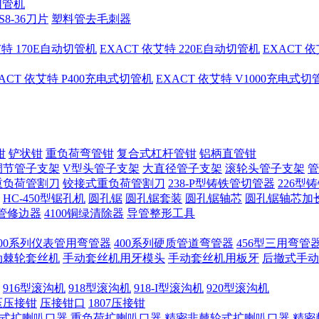
切管机
S8-36刀片
塑料管去毛刺器
艾特 170E自动切管机
EXACT 依艾特 220E自动切管机
EXACT 
ACT 依艾特 P400充电式切管机
EXACT 依艾特 V1000充电式
钳
铲状钳
重负荷弯管钳
复合式杠杆管钳
铝柄直管钳
调节管子支架
V型头管子支架
大直径管子支架
滚轮头管子支架
管
重负荷管割刀
铰接式重负荷管割刀
238-P型铸铁管切管器
226型
HC-450型锯孔机
圆孔锯
圆孔锯套装
圆孔锯轴芯
圆孔锯轴芯加
管修边器
4100铜绿清除器
导管整形工具
400系列仪表管用弯管器
400系列硬质管道弯管器
456型三用弯管
手动棘轮套丝机
手动套丝机用牙模头
手动套丝机用板牙
后撤式手动
916型滚沟机
918型滚沟机
918-I型滚沟机
920型滚沟机
压压接钳
压接钳口
1807压接钳
式扩喇叭口器
重负荷扩喇叭口器
精密非棘轮式扩喇叭口器
精密