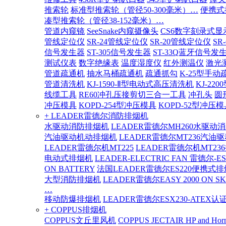
推索轮
标准型推索轮（管径50-300毫米）…
便携式
凑型推索轮（管径38-152毫米）…
管道内窥镜
SeeSnake内窥摄像头
CS6数字刻录式显
管线定位仪
SR-24管线定位仪
SR-20管线定位仪
SR
信号发生器
ST-305信号发生器
ST-33Q蓝牙信号发
测试仪表
数字绝缘表
温度湿度仪
红外测温仪
激光
管道疏通机
抽水马桶疏通机
疏通抓勾
K-25型手动
管道清洗机
KJ-1590-Ⅱ型电动式高压清洗机
KJ-2
线缆工具
RE60冲孔压接剪切三合一工具
冲孔头
圆
冲压模具
KOPD-254型冲压模具
KOPD-52型冲压模
+ LEADER雷德尔消防排烟机
水驱动消防排烟机
LEADER雷德尔MH260水驱动
汽油驱动机动排烟机
LEADER雷德尔MT236汽油
LEADER雷德尔机MT225
LEADER雷德尔机MT23
电动式排烟机
LEADER-ELECTRIC FAN 雷德尔-E
ON BATTERY
法国LEADER雷德尔ES220便携式
大型消防排烟机
LEADER雷德尔EASY 2000 ON SK
…
移动防爆排烟机
LEADER雷德尔ESX230-ATEX
+ COPPUS排烟机
COPPUS文丘里风机
COPPUS JECTAIR HP and Hor