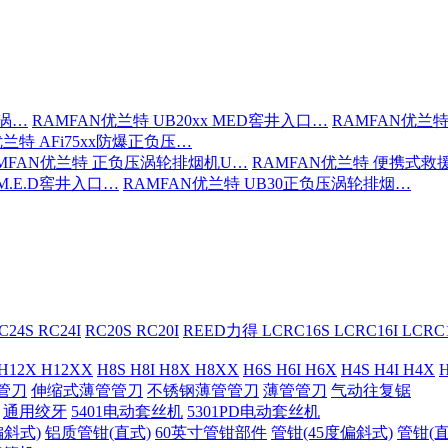
压涡…
RAMFAN优兰特 UB20xx MED窖井入口…
RAMFAN优兰特
优兰特 AFi75xx防爆正负压…
MFAN优兰特 正负压涡轮排烟机U…
RAMFAN优兰特 便携式救
 M.E.D窖井入口…
RAMFAN优兰特 UB30正负压涡轮排烟…
C24S RC24I
RC20S RC20I
REED力得 LCRC16S LCRC16I LCR
 H12X H12XX
H8S H8I H8X H8XX
H6S H6I H6X
H4S H4I H4X
H
管刀
伸缩式薄管管刀
不锈钢薄管管刀
薄管管刀
气动往复锯
通用绞牙
5401电动套丝机
5301PD电动套丝机
偏斜式)
铝质管钳(直式)
60英寸管钳部件
管钳(45度偏斜式)
管钳(直