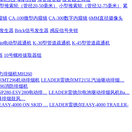
型推索轮（管径20-50毫米）
小型推索轮（管径32-75毫米）
紧
内窥镜
CA-100微型内窥镜
CA-300数字内窥镜
6MM直径摄像头
号发生器
Brick信号发生器
感应信号夹钳
 Spin电动型疏通机
K-30型管道疏通机
K-45型管道疏通机
器
10号螺栓拔取器组
力排烟机MH260
尔MT296机动排烟机
LEADER雷德尔MT215L汽油驱动排烟…
296消防排烟机
P280-ESV280电动排…
LEADER雷德尔电池驱动排烟风机Ba…
防爆排烟鼓风…
SY-4000 ON SKID …
LEADER雷德尔EASY-4000 TRAILER-