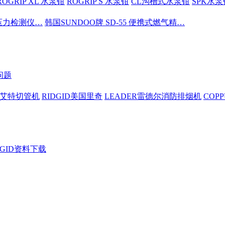
ROGRIP XL 水泵钳
ROGRIP S 水泵钳
CL沟槽式水泵钳
SPK水泵
密压力检测仪…
韩国SUNDOO牌 SD-55 便携式燃气精…
问题
依艾特切管机
RIDGID美国里奇
LEADER雷德尔消防排烟机
COP
DGID资料下载