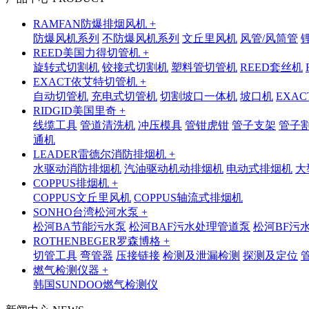
RAMFAN防爆排烟风机 +
防爆风机系列
不防爆风机系列
文丘里风机
风管/风筒管
REED美国力得切管机 +
旋转式切割机
铰接式切割机
塑料管切管机
REED套丝机
EXACT依艾特切管机 +
自动切管机
充电式切管机
切割坡口一体机
坡口机
EXA
RIDGID美国里奇 +
线缆工具
管道清洗机
冲压模具
管钳虎钳
管子支架
管子
通机
LEADER雷德尔消防排烟机 +
水驱动消防排烟机
汽油驱动机动排烟机
电动式排烟机
大
COPPUS排烟机 +
COPPUS文丘里风机
COPPUS轴流式排烟机
SONHO台湾松河水泵 +
松河BA节能污水泵
松河BAF污水处理管道泵
松河BF污
ROTHENBEGER罗森博格 +
切管工具
弯管器
压接链接
检测及泄漏检测
探测及定位
燃气检测仪器 +
韩国SUNDOO燃气检测仪