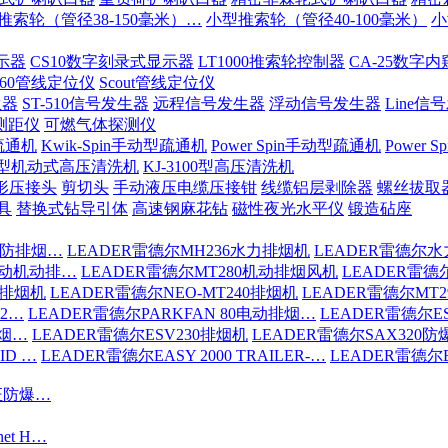
推索轮（管径38-150毫米）…
小型推索轮（管径40-100毫米）
小
示器
CS10数字刻录式显示器
LT1000推索轮控制器
CA-25数字
-60管线定位仪
Scout管线定位仪
生器
ST-510信号发生器
远程信号发生器
浮动信号发生器
Line信
测距仪
可燃气体探测仪
疏通机
Kwik-Spin手动型疏通机
Power Spin手动型疏通机
Power
200型机动式高压清洗机
KJ-3100型高压清洗机
形压接头
剪切头
手动液压电缆压接钳
线缆铝层剥除器
螺丝拔取
具
替换式钻导引体
高速钢麻花钻
磁性夜光水平仪
锻造砧座
消防排烟…
LEADER雷德尔MH236水力排烟机
LEADER雷德尔水
驱动机动排…
LEADER雷德尔MT280机动排烟风机
LEADER雷德
6排烟机
LEADER雷德尔NEO-MT240排烟机
LEADER雷德尔MT
S2…
LEADER雷德尔PARKFAN 80电动排烟…
LEADER雷德尔ES
排烟…
LEADER雷德尔ESV230排烟机
LEADER雷德尔SAX320
ID …
LEADER雷德尔EASY 2000 TRAILER-…
LEADER雷德尔EA
认证防爆…
net H…