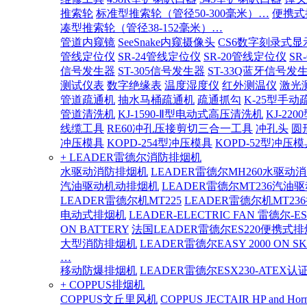
推索轮
标准型推索轮（管径50-300毫米）…
便携式
凑型推索轮（管径38-152毫米）…
管道内窥镜
SeeSnake内窥摄像头
CS6数字刻录式显
管线定位仪
SR-24管线定位仪
SR-20管线定位仪
SR
信号发生器
ST-305信号发生器
ST-33Q蓝牙信号发
测试仪表
数字绝缘表
温度湿度仪
红外测温仪
激光
管道疏通机
抽水马桶疏通机
疏通抓勾
K-25型手动
管道清洗机
KJ-1590-Ⅱ型电动式高压清洗机
KJ-2
线缆工具
RE60冲孔压接剪切三合一工具
冲孔头
圆
冲压模具
KOPD-254型冲压模具
KOPD-52型冲压模
+ LEADER雷德尔消防排烟机
水驱动消防排烟机
LEADER雷德尔MH260水驱动
汽油驱动机动排烟机
LEADER雷德尔MT236汽油
LEADER雷德尔机MT225
LEADER雷德尔机MT23
电动式排烟机
LEADER-ELECTRIC FAN 雷德尔-E
ON BATTERY
法国LEADER雷德尔ES220便携式
大型消防排烟机
LEADER雷德尔EASY 2000 ON SK
…
移动防爆排烟机
LEADER雷德尔ESX230-ATEX
+ COPPUS排烟机
COPPUS文丘里风机
COPPUS JECTAIR HP and Hor