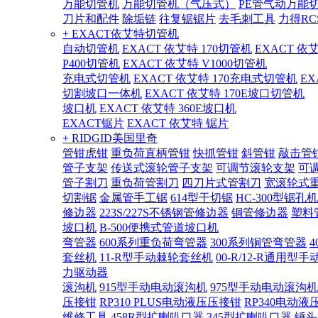
万能切管机
万能切管机（气压式）
PE管气动万能
刀片和配件
除垢链
往复锯锯片
去毛刺工具
力得RC
+ EXACT依艾特切管机
自动切管机
EXACT 依艾特 170切管机
EXACT 依
P400切管机
EXACT 依艾特 V1000切管机
充电式切管机
EXACT 依艾特 170充电式切管机
EX
切割坡口一体机
EXACT 依艾特 170E坡口切管机
坡口机
EXACT 依艾特 360E坡口机
EXACT锯片
EXACT 依艾特 锯片
+ RIDGID美国里奇
管钳虎钳
重负荷直柄管钳
快抓管钳
斜管钳
敲击管
管子支架
传送式滚轮管子支架
可调节滚轮支架
可
管子割刀
重负荷管割刀
四刀片式管割刀
宽滚轮式
切割锯
金属管手工锯
614型干切锯
HC-300型锯孔机
修边器
223S/227S不锈钢管修边器
铜管修边器
塑料
坡口机
B-500便携式管道坡口机
弯管器
600系列重负荷弯管器
300系列铜管弯管器
套丝机
11-R型手动棘轮套丝机
00-R/12-R通用型
力驱动器
滚沟机
915型手动电动滚沟机
975型手动电动滚沟机
压接钳
RP310 PLUS电动液压压接钳
RP340电动液
维修工具
458R型扩喇叭口器
345型扩喇叭口器
锤头