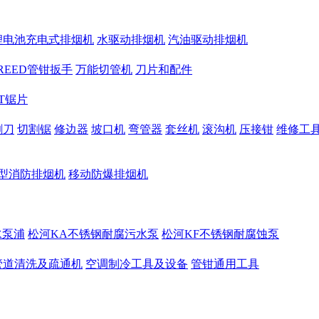
锂电池充电式排烟机
水驱动排烟机
汽油驱动排烟机
REED管钳扳手
万能切管机
刀片和配件
CT锯片
割刀
切割锯
修边器
坡口机
弯管器
套丝机
滚沟机
压接钳
维修工
型消防排烟机
移动防爆排烟机
水泵浦
松河KA不锈钢耐腐污水泵
松河KF不锈钢耐腐蚀泵
管道清洗及疏通机
空调制冷工具及设备
管钳通用工具