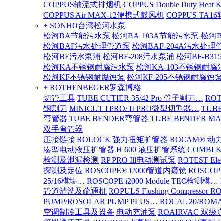
COPPUS轴流式排烟机
COPPUS Double Duty Heat K
COPPUS Air MAX-12便携式鼓风机
COPPUS TA
+ SONHO台湾松河水泵
松河BA节能污水泵
松河BA-103A节能污水泵
松河B
松河BAF污水处理管道泵
松河BAF-204A污水处理
松河BF污水泵浦
松河BF-208污水泵浦
松河BF-B3
松河KA不锈钢耐腐污水泵
松河KA-103不锈钢耐
松河KF不锈钢耐腐蚀泵
松河KF-205不锈钢耐腐蚀
+ ROTHENBEGER罗森博格
切管工具
TUBE CUTIER 35/42 Pro 管子割刀…
RO
钢割刀
MINICUT I PRO/ II PRO微型切割器…
TUBE
弯管器
TUBE BENDER弯管器
TUBE BENDER MA
双手弯管器
压接链接
ROLOCK 强力扭矩扩管器
ROCAM® 
凑型电动液压扩管器
H 600 液压扩管系统
COMBI 
检测及泄漏检测
RP PRO Ill电动测试泵
ROTEST El
探测及定位
ROSCOPE® i2000管道内窥镜
ROSCOP
25/16模块…
ROSCOPE i2000 Module TEC检测模…
管道清洗及疏通机
ROPULS Flushing Compressor 
PUMP/ROSOLAR PUMP PLUS…
ROCAL 20/ROMA
空调制冷工具及设备
电动充油泵
ROAIRVAC 双