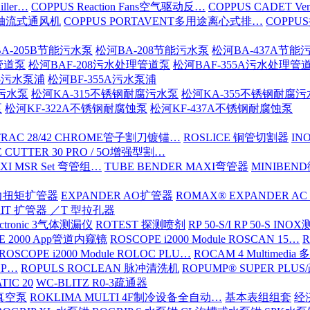
iller…
COPPUS Reaction Fans空气驱动反…
COPPUS CADET Ven
16轴流式通风机
COPPUS PORTAVENT多用途离心式排…
COPPU
A-205B节能污水泵
松河BA-208节能污水泵
松河BA-437A节能
管道泵
松河BAF-208污水处理管道泵
松河BAF-355A污水处理管
15污水泵浦
松河BF-355A污水泵浦
腐污水泵
松河KA-315不锈钢耐腐污水泵
松河KA-355不锈钢耐腐
泵
松河KF-322A不锈钢耐腐蚀泵
松河KF-437A不锈钢耐腐蚀泵
TRAC 28/42 CHROME管子割刀镀锚…
ROSLICE 铜管切割器
IN
 CUTTER 30 PRO / 5O增强型割…
XI MSR Set 弯管组…
TUBE BENDER MAXI弯管器
MINIBE
动力扭矩扩管器
EXPANDER AO扩管器
ROMAX® EXPANDER AC
KIT 扩管器 ／T 型拉孔器
ectronic 3气体测漏仪
ROTEST 探测喷剂
RP 50-S/I RP 50-S IN
E 2000 App管道内窥镜
ROSCOPE i2000 Module ROSCAN 15…
R
ROSCOPE i2000 Module ROLOC PLU…
ROCAM 4 Multimed
ROP…
ROPULS ROCLEAN 脉冲清洗机
ROPUMP® SUPER PLU
TIC 20
WC-BLITZ R0-3疏通器
级真空泵
ROKLIMA MULTI 4F制冷设备全自动…
基本表组组套
经