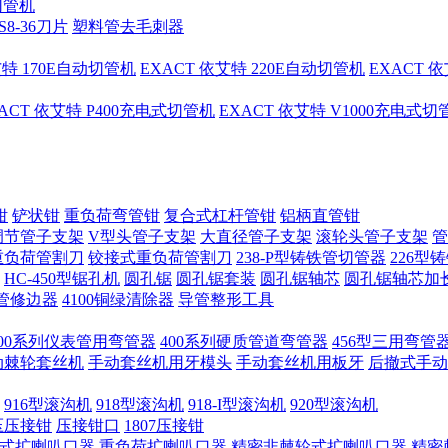
切管机
S8-36刀片
塑料管去毛刺器
艾特 170E自动切管机
EXACT 依艾特 220E自动切管机
EXACT 
ACT 依艾特 P400充电式切管机
EXACT 依艾特 V1000充电式
钳
铲状钳
重负荷弯管钳
复合式杠杆管钳
铝柄直管钳
调节管子支架
V型头管子支架
大直径管子支架
滚轮头管子支架
管
重负荷管割刀
铰接式重负荷管割刀
238-P型铸铁管切管器
226型
HC-450型锯孔机
圆孔锯
圆孔锯套装
圆孔锯轴芯
圆孔锯轴芯加
管修边器
4100铜绿清除器
导管整形工具
400系列仪表管用弯管器
400系列硬质管道弯管器
456型三用弯管
手动棘轮套丝机
手动套丝机用牙模头
手动套丝机用板牙
后撤式手动
916型滚沟机
918型滚沟机
918-I型滚沟机
920型滚沟机
压压接钳
压接钳口
1807压接钳
式扩喇叭口器
重负荷扩喇叭口器
精密非棘轮式扩喇叭口器
精密