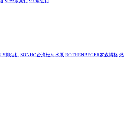
钳
SP型水泵钳
90°角管钳
PUS排烟机
SONHO台湾松河水泵
ROTHENBEGER罗森博格
燃