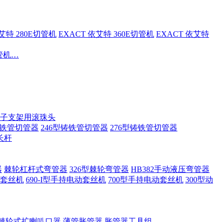
依艾特 280E切管机
EXACT 依艾特 360E切管机
EXACT 依艾特
切管机…
子支架用滚珠头
铸铁管切管器
246型铸铁管切管器
276型铸铁管切管器
长杆
器
棘轮杠杆式弯管器
326型棘轮弯管器
HB382手动液压弯管器
套丝机
690-I型手持电动套丝机
700型手持电动套丝机
300型动
棘轮式扩喇叭口器
薄管胀管器
胀管器工具组