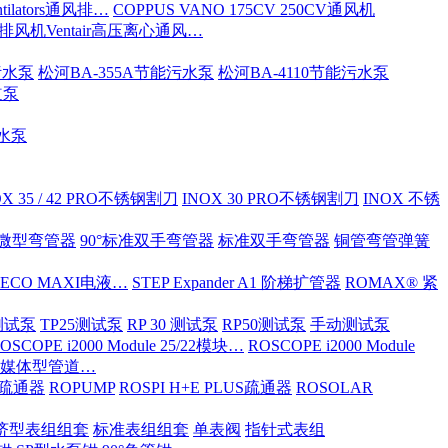
tilators通风排…
COPPUS VANO 175CV 250CV通风机
S排风机Ventair高压离心通风…
污水泵
松河BA-355A节能污水泵
松河BA-4110节能污水泵
道泵
污水泵
OX 35 / 42 PRO不锈钢割刀
INOX 30 PRO不锈钢割刀
INOX 不锈
ND微型弯管器
90°标准双手弯管器
标准双手弯管器
铜管弯管弹簧
 ECO MAXI电液…
STEP Expander A1 阶梯扩管器
ROMAX® 紧
OX测试泵
TP25测试泵
RP 30 测试泵
RP50测试泵
手动测试泵
OSCOPE i2000 Module 25/22模块…
ROSCOPE i2000 Module
ia 多媒体型管道…
S/疏通器
ROPUMP
ROSPI H+E PLUS疏通器
ROSOLAR
济型表组组套
标准表组组套
单表阀
指针式表组