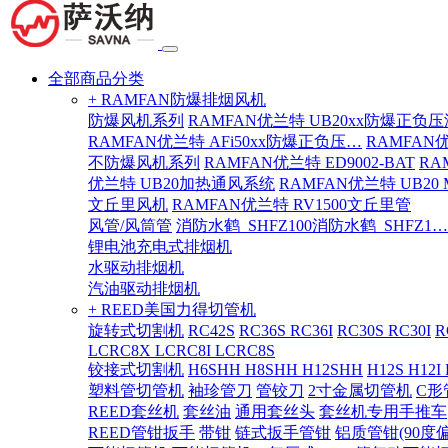
全部商品分类
+ RAMFAN防爆排烟风机
防爆风机系列
RAMFAN优兰特 UB20xx防爆正负
RAMFAN优兰特 AFi50xx防爆正负压…
RAMFAN
不防爆风机系列
RAMFAN优兰特 ED9002-BAT
RA
优兰特 UB20加热通风系统
RAMFAN优兰特 UB20
文丘里风机
RAMFAN优兰特 RV1500文丘里管
风管/风筒管
消防水鹤_SHFZ100消防水鹤_SHFZ1…
锂电池充电式排烟机
水驱动排烟机
汽油驱动排烟机
+ REED美国力得切管机
旋转式切割机
RC42S
RC36S RC36I
RC30S RC30I
R
LCRC8X LCRC8I LCRC8S
铰接式切割机
H6SHH H8SHH H12SHH
H12S H12I
塑料管切管机
袖珍管刀
管铰刀
2寸金属切管机
C形
REED套丝机
套丝油
通用套丝头
套丝机专用手推车
REED管钳扳手
带钳
链式扳手管钳
铝质管钳(90度