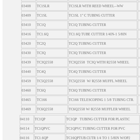
03408
TC1SLR
TC1SLR WITH REED WHEEL--WW
03409
TC1SL
TC1SL 1" C TUBING CUTTER
03410
TC1Q
TC1Q TUBING CUTTER
03416
TC1.6Q
TC1.6Q TUBE CUTTER 1/4IN-1 5/8IN
03420
TC2Q
TC2Q TUBING CUTTER
03430
TC3Q
TC3Q TUBING CUTTER
03439
TC3Q2558
TC3Q2558 TC3Q WITH R2558 WHEEL
03440
TC4Q
TC4Q TUBING CUTTER
03459
TC5Q2558
TC5Q2558 W/ R2558 MUFFL.WHEEL
03460
TC6Q
TC6Q TUBING CUTTER
03465
TC166
TC166 TELESCOPING 1 5/8 TUBING CTR.
03469
TC6Q2558
TC6Q2558 W/ R2558 MUFFLER WHEEL
04110
TC1QP
TC1QP TUBING CUTTER FOR PLASTIC
04114
TC1QPVC
TC1QPVC TUBING CUTTER FOR PVC
04116
TC1.6QP
TC16QPTUB.CUTR 1/4 TO 1 5/8IN W/OP2