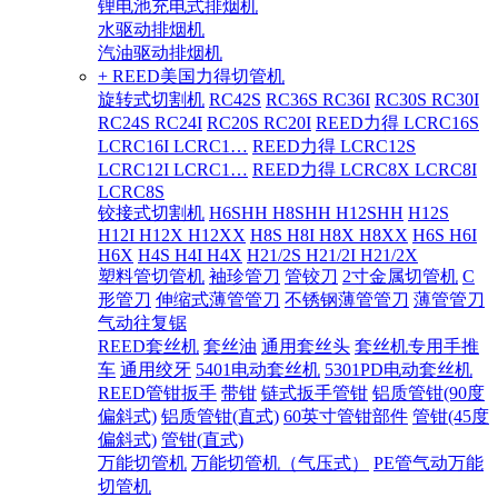
锂电池充电式排烟机
水驱动排烟机
汽油驱动排烟机
+ REED美国力得切管机
旋转式切割机
RC42S
RC36S RC36I
RC30S RC30I
RC24S RC24I
RC20S RC20I
REED力得 LCRC16S
LCRC16I LCRC1…
REED力得 LCRC12S
LCRC12I LCRC1…
REED力得 LCRC8X LCRC8I
LCRC8S
铰接式切割机
H6SHH H8SHH H12SHH
H12S
H12I H12X H12XX
H8S H8I H8X H8XX
H6S H6I
H6X
H4S H4I H4X
H21/2S H21/2I H21/2X
塑料管切管机
袖珍管刀
管铰刀
2寸金属切管机
C
形管刀
伸缩式薄管管刀
不锈钢薄管管刀
薄管管刀
气动往复锯
REED套丝机
套丝油
通用套丝头
套丝机专用手推
车
通用绞牙
5401电动套丝机
5301PD电动套丝机
REED管钳扳手
带钳
链式扳手管钳
铝质管钳(90度
偏斜式)
铝质管钳(直式)
60英寸管钳部件
管钳(45度
偏斜式)
管钳(直式)
万能切管机
万能切管机（气压式）
PE管气动万能
切管机