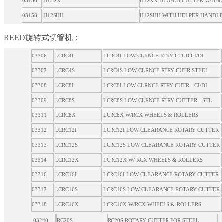
03156
H12XX
H12XX HINGED CUTTER W/DBL
03158
H12SHH
H12SHH WITH HELPER HANDLE
REED
旋转式切管机：
03306
LCRC4I
LCRC4I LOW CLRNCE RTRY CTUR CI/DI
03307
LCRC4S
LCRC4S LOW CLRNCE RTRY CUTR STEEL
03308
LCRC8I
LCRC8I LOW CLRNCE RTRY CUTR - CI/DI
03309
LCRC8S
LCRC8S LOW CLRNCE RTRY CUTTER - STL
03311
LCRC8X
LCRC8X W/RCX WHEELS & ROLLERS
03312
LCRC12I
LCRC12I LOW CLEARANCE ROTARY CUTTER
03313
LCRC12S
LCRC12S LOW CLEARANCE ROTARY CUTTER
03314
LCRC12X
LCRC12X W/ RCX WHEELS & ROLLERS
03316
LCRC16I
LCRC16I LOW CLEARANCE ROTARY CUTTER
03317
LCRC16S
LCRC16S LOW CLEARANCE ROTARY CUTTER
03318
LCRC16X
LCRC16X W/RCX WHEELS & ROLLERS
03240
RC20S
RC20S ROTARY CUTTER FOR STEEL