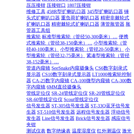
压压接钳
压接钳口
1807压接钳
维修工具
458R型扩喇叭口器
345型扩喇叭口器
锤
头式扩喇叭口器
重负荷扩喇叭口器
精密非棘轮式
扩喇叭口器
精密棘轮式扩喇叭口器
薄管胀管器
胀
管器工具组
推索轮
标准型推索轮（管径50-300毫米）…
便携
式推索轮（管径38-150毫米）…
小型推索轮（管
径40-100毫米）
小型推索轮（管径20-50毫米）
小
型推索轮（管径32-75毫米）
紧凑型推索轮（管径
38-152毫米）…
管道内窥镜
SeeSnake内窥摄像头
CS6数字刻录式
显示器
CS10数字刻录式显示器
LT1000推索轮控制
器
CA-25数字内窥镜
CA-100微型内窥镜
CA-300数
字内窥镜
6MM直径摄像头
管线定位仪
SR-24管线定位仪
SR-20管线定位仪
SR-60管线定位仪
Scout管线定位仪
信号发生器
ST-305信号发生器
ST-33Q蓝牙信号发
生器
ST-510信号发生器
远程信号发生器
浮动信号
发生器
Line信号发生器
Brick信号发生器
感应信号
夹钳
测试仪表
数字绝缘表
温度湿度仪
红外测温仪
激光