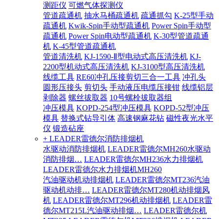
测距仪
可燃气体探测仪
管道疏通机
抽水马桶疏通机
疏通抓勾
K-25型手动
疏通机
Kwik-Spin手动型疏通机
Power Spin手动型
疏通机
Power Spin电动型疏通机
K-30型管道疏通
机
K-45型管道疏通机
管道清洗机
KJ-1590-Ⅱ型电动式高压清洗机
KJ-
2200型机动式高压清洗机
KJ-3100型高压清洗机
线缆工具
RE60冲孔压接剪切三合一工具
冲孔头
圆形压接头
剪切头
手动液压电缆压接钳
线缆铝层
剥除器
螺丝拔取器
10号螺栓拔取器组
冲压模具
KOPD-254型冲压模具
KOPD-52型冲压
模具
替换式钻导引体
高速钢麻花钻
磁性夜光水平
仪
锻造砧座
+ LEADER雷德尔消防排烟机
水驱动消防排烟机
LEADER雷德尔MH260水驱动
消防排烟…
LEADER雷德尔MH236水力排烟机
LEADER雷德尔水力排烟机MH260
汽油驱动机动排烟机
LEADER雷德尔MT236汽油
驱动机动排…
LEADER雷德尔MT280机动排烟风
机
LEADER雷德尔MT296机动排烟机
LEADER雷
德尔MT215L汽油驱动排烟…
LEADER雷德尔机