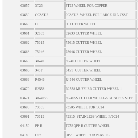
03657
3T23
3T23 WHEEL FOR COPPER
03659
OCSST-2
0CSST-2 WHEEL FOR LARGE DIA CSST
03660
O
O CUTTER WHEEL
03661
32633
32633 CUTTER WHEEL
03662
75015
75015 CUTTER WHEEL
03663
75046
75046 CUTTER WHEEL
03665
30-40
30-40 CUTTER WHEEL
03666
345T
345T CUTTER WHEEL
03668
R4546
R4546 CUTTER WHEEL
03670
R2558
R2558 MUFFLER CUTTER WHEEL-1
03671
30-40SS
30-40SS CUTTER WHEEL-STAINLESS STEE
03690
73505
73505 WHEEL FOR TC14
03691
73515
73515 STAINLESS WHEEL F/TC14
04159
PP-R
TC56QPP-R CUTTER WHEEL
04180
OP2
OP2 WHEEL FOR PLASTIC