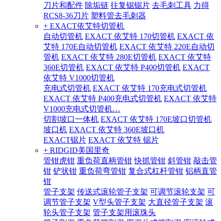
刀片和配件
除垢链
往复锯锯片
去毛刺工具
力得
RCS8-36刀片
塑料管去毛刺器
+ EXACT依艾特切管机
自动切管机
EXACT 依艾特 170切管机
EXACT 依
艾特 170E自动切管机
EXACT 依艾特 220E自动切
管机
EXACT 依艾特 280E切管机
EXACT 依艾特
360E切管机
EXACT 依艾特 P400切管机
EXACT
依艾特 V1000切管机
充电式切管机
EXACT 依艾特 170充电式切管机
EXACT 依艾特 P400充电式切管机
EXACT 依艾特
V1000充电式切管机…
切割坡口一体机
EXACT 依艾特 170E坡口切管机
坡口机
EXACT 依艾特 360E坡口机
EXACT锯片
EXACT 依艾特 锯片
+ RIDGID美国里奇
管钳虎钳
重负荷直柄管钳
快抓管钳
斜管钳
敲击管
钳
铲状钳
重负荷弯管钳
复合式杠杆管钳
铝柄直管
钳
管子支架
传送式滚轮管子支架
可调节滚轮支架
可
调节管子支架
V型头管子支架
大直径管子支架
滚
轮头管子支架
管子支架用滚珠头