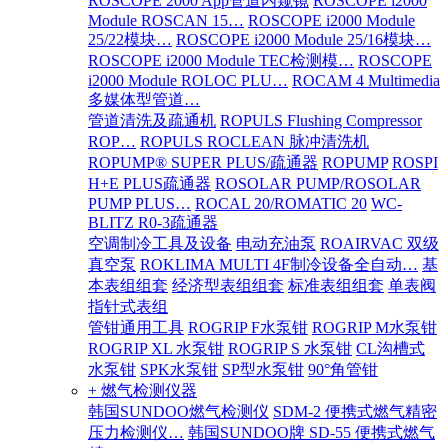
ROSCOPE 2000 App管道内窥镜
ROSCOPE i2000
Module ROSCAN 15…
ROSCOPE i2000 Module
25/22模块…
ROSCOPE i2000 Module 25/16模块…
ROSCOPE i2000 Module TEC检测模…
ROSCOPE
i2000 Module ROLOC PLU…
ROCAM 4 Multimedia
多媒体型管道…
管道清洗及疏通机
ROPULS Flushing Compressor
ROP…
ROPULS ROCLEAN 脉冲清洗机
ROPUMP® SUPER PLUS/疏通器
ROPUMP
ROSPI
H+E PLUS疏通器
ROSOLAR PUMP/ROSOLAR
PUMP PLUS…
ROCAL 20/ROMATIC 20
WC-
BLITZ R0-3疏通器
空调制冷工具及设备
电动充油泵
ROAIRVAC 双级
真空泵
ROKLIMA MULTI 4F制冷设备全自动…
基
本表组组套
经济型表组组套
标准表组组套
单表阀
指针式表组
管钳通用工具
ROGRIP F水泵钳
ROGRIP M水泵钳
ROGRIP XL 水泵钳
ROGRIP S 水泵钳
CL沟槽式
水泵钳
SPK水泵钳
SP型水泵钳
90°角管钳
+ 燃气检测仪器
韩国SUNDOO燃气检测仪
SDM-2 便携式燃气精密
压力检测仪…
韩国SUNDOO牌 SD-55 便携式燃气