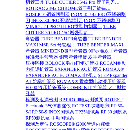
切管工具
TUBE CUTIER 35/42 Pro 管子割刀…
ROTRAC 28/42 CHROME管子割刀镀锚…
ROSLICE 铜管切割器
INOX 35 / 42 PRO不锈钢割
刀
INOX 30 PRO不锈钢割刀
INOX 不锈钢割刀
MINICUT I PRO/ II PRO微型切割器…
TUBE
CUTTER 30 PRO / 5O增强型割…
弯管器
TUBE BENDER弯管器
TUBE BENDER
MAXI MSR Set 弯管组…
TUBE BENDER MAXI
弯管器
MINIBEND微型弯管器
90°标准双手弯管器
标准双手弯管器
铜管弯管弹簧
双手弯管器
压接链接
ROLOCK 强力扭矩扩管器
ROCAM® 动
力扭矩扩管器
EXPANDER AO扩管器
ROMAX®
EXPANDER AC ECO MAXI电液…
STEP Expander
A1 阶梯扩管器
ROMAX® 紧凑型电动液压扩管器
H 600 液压扩管系统
COMBI KIT 扩管器 ／T 型拉
孔器
检测及泄漏检测
RP PRO Ill电动测试泵
ROTEST
Electronic 3气体测漏仪
ROTEST 探测喷剂
RP 50-
S/I RP 50-S INOX测试泵
TP25测试泵
RP 30 测试泵
RP50测试泵
手动测试泵
探测及定位
ROSCOPE® i2000管道内窥镜