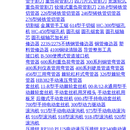
管子割刀
重负荷管割刀
四刀片式管割刀
宽滚轮式
重负荷管割刀
铰接式重负荷管割刀
238-P型铸铁管
切管器
226型铸铁管切管器
246型铸铁管切管器
276型铸铁管切管器
切割锯
金属管手工锯
614型干切锯
HC-300型锯孔
机
HC-450型锯孔机
圆孔锯
圆孔锯套装
圆孔锯轴
芯
圆孔锯轴芯加长杆
修边器
223S/227S不锈钢管修边器
铜管修边器
塑
料管修边器
4100铜绿清除器
导管整形工具
坡口机
B-500便携式管道坡口机
弯管器
600系列重负荷弯管器
300系列铜管弯管器
400系列仪表管用弯管器
400系列硬质管道弯管器
456型三用弯管器
棘轮杠杆式弯管器
326型棘轮弯
管器
HB382手动液压弯管器
套丝机
11-R型手动棘轮套丝机
00-R/12-R通用型手
动棘轮套丝机
手动套丝机用牙模头
手动套丝机用
板牙
后撤式手动套丝机
690-I型手持电动套丝机
700型手持电动套丝机
300型动力驱动器
滚沟机
915型手动电动滚沟机
975型手动电动滚沟
机
916型滚沟机
918型滚沟机
918-I型滚沟机
920型
滚沟机
压接钳
RP310 PLUS电动液压压接钳
RP340电动液