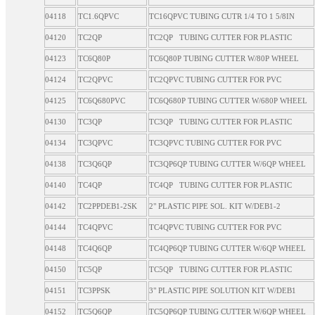
04118
TC1.6QPVC
TC16QPVC TUBING CUTR 1/4 TO 1 5/8IN
04120
TC2QP
TC2QP TUBING CUTTER FOR PLASTIC
04123
TC6Q80P
TC6Q80P TUBING CUTTER W/80P WHEEL
04124
TC2QPVC
TC2QPVC TUBING CUTTER FOR PVC
04125
TC6Q680PVC
TC6Q680P TUBING CUTTER W/680P WHEEL
04130
TC3QP
TC3QP TUBING CUTTER FOR PLASTIC
04134
TC3QPVC
TC3QPVC TUBING CUTTER FOR PVC
04138
TC3Q6QP
TC3QP6QP TUBING CUTTER W/6QP WHEEL
04140
TC4QP
TC4QP TUBING CUTTER FOR PLASTIC
04142
TC2PPDEB1-2SK
2" PLASTIC PIPE SOL. KIT W/DEB1-2
04144
TC4QPVC
TC4QPVC TUBING CUTTER FOR PVC
04148
TC4Q6QP
TC4QP6QP TUBING CUTTER W/6QP WHEEL
04150
TC5QP
TC5QP TUBING CUTTER FOR PLASTIC
04151
TC3PPSK
3" PLASTIC PIPE SOLUTION KIT W/DEB1
04152
TC5Q6QP
TC5QP6QP TUBING CUTTER W/6QP WHEEL