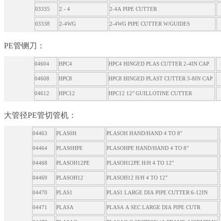
03335
2 - 4
2-4A PIPE CUTTER
03338
2-4WG
2-4WG PIPE CUTTER W/GUIDES
PE管铡刀：
04604
HPC4
HPC4 HINGED PLAS CUTTER 2-4IN CAP
04608
HPC8
HPC8 HINGED PLAST CUTTER 3-8IN CAP
04612
HPC12
HPC12 12" GUILLOTINE CUTTER
大管径PE管切管机：
04463
PLAS0H
PLASOH HAND/HAND 4 TO 8"
04464
PLAS0HPE
PLASOHPE HAND/HAND 4 TO 8"
04468
PLASOH12PE
PLASOH12PE H/H 4 TO 12"
04469
PLASOH12
PLASOH12 H/H 4 TO 12"
04470
PLAS1
PLAS1 LARGE DIA PIPE CUTTER 6-12IN
04471
PLASA
PLASA A SEC LARGE DIA PIPE CUTR