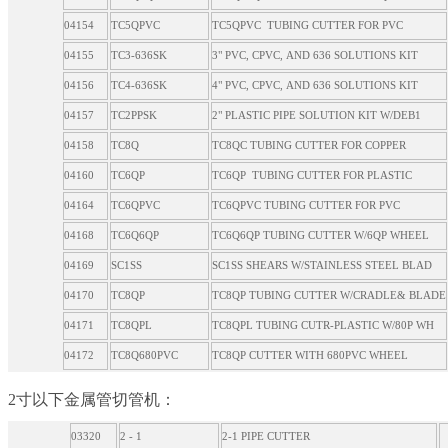
04154
TC5QPVC
TC5QPVC TUBING CUTTER FOR PVC
04155
TC3-636SK
3" PVC, CPVC, AND 636 SOLUTIONS KIT
04156
TC4-636SK
4" PVC, CPVC, AND 636 SOLUTIONS KIT
04157
TC2PPSK
2" PLASTIC PIPE SOLUTION KIT W/DEB1
04158
TC8Q
TC8QC TUBING CUTTER FOR COPPER
04160
TC6QP
TC6QP TUBING CUTTER FOR PLASTIC
04164
TC6QPVC
TC6QPVC TUBING CUTTER FOR PVC
04168
TC6Q6QP
TC6Q6QP TUBING CUTTER W/6QP WHEEL
04169
SC1SS
SC1SS SHEARS W/STAINLESS STEEL BLAD
04170
TC8QP
TC8QP TUBING CUTTER W/CRADLE& BLADE
04171
TC8QPL
TC8QPL TUBING CUTR-PLASTIC W/80P WH
04172
TC8Q680PVC
TC8QP CUTTER WITH 680PVC WHEEL
2寸以下金属管切管机：
03320
2 - 1
2-1 PIPE CUTTER