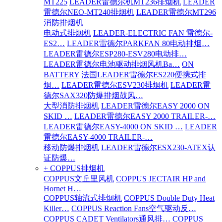
MT225
LEADER雷德尔机MT236排烟机
LEADER
雷德尔NEO-MT240排烟机
LEADER雷德尔MT296
消防排烟机
电动式排烟机
LEADER-ELECTRIC FAN 雷德尔-
ES2…
LEADER雷德尔PARKFAN 80电动排烟…
LEADER雷德尔ESP280-ESV280电动排…
LEADER雷德尔电池驱动排烟风机Ba…
ON
BATTERY
法国LEADER雷德尔ES220便携式排
烟…
LEADER雷德尔ESV230排烟机
LEADER雷
德尔SAX320防爆排烟鼓风…
大型消防排烟机
LEADER雷德尔EASY 2000 ON
SKID …
LEADER雷德尔EASY 2000 TRAILER-…
LEADER雷德尔EASY-4000 ON SKID …
LEADER
雷德尔EASY-4000 TRAILER-…
移动防爆排烟机
LEADER雷德尔ESX230-ATEX认
证防爆…
+ COPPUS排烟机
COPPUS文丘里风机
COPPUS JECTAIR HP and
Hornet H…
COPPUS轴流式排烟机
COPPUS Double Duty Heat
Killer…
COPPUS Reaction Fans空气驱动反…
COPPUS CADET Ventilators通风排…
COPPUS