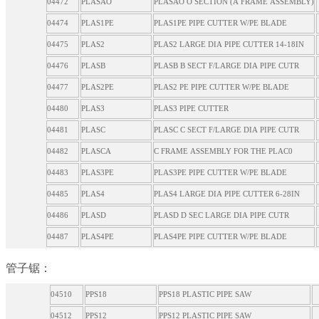
04472
PLASAO
PLASAO O SECTION (A FRAME ASSEMBLY)
04474
PLAS1PE
PLAS1PE PIPE CUTTER W/PE BLADE
04475
PLAS2
PLAS2 LARGE DIA PIPE CUTTER 14-18IN
04476
PLASB
PLASB B SECT F/LARGE DIA PIPE CUTR
04477
PLAS2PE
PLAS2 PE PIPE CUTTER W/PE BLADE
04480
PLAS3
PLAS3 PIPE CUTTER
04481
PLASC
PLASC C SECT F/LARGE DIA PIPE CUTR
04482
PLASCA
C FRAME ASSEMBLY FOR THE PLAC0
04483
PLAS3PE
PLAS3PE PIPE CUTTER W/PE BLADE
04485
PLAS4
PLAS4 LARGE DIA PIPE CUTTER 6-28IN
04486
PLASD
PLASD D SEC LARGE DIA PIPE CUTR
04487
PLAS4PE
PLAS4PE PIPE CUTTER W/PE BLADE
管子锯：
04510
PPS18
PPS18 PLASTIC PIPE SAW
04512
PPS12
PPS12 PLASTIC PIPE SAW