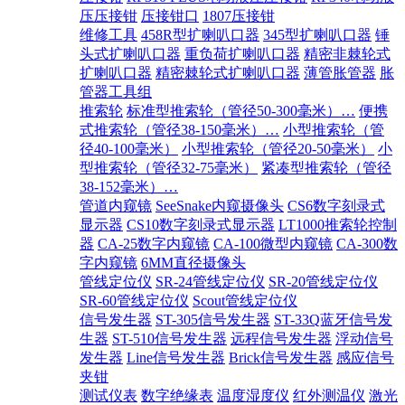
压压接钳
压接钳口
1807压接钳
维修工具
458R型扩喇叭口器
345型扩喇叭口器
锤
头式扩喇叭口器
重负荷扩喇叭口器
精密非棘轮式
扩喇叭口器
精密棘轮式扩喇叭口器
薄管胀管器
胀
管器工具组
推索轮
标准型推索轮（管径50-300毫米）…
便携
式推索轮（管径38-150毫米）…
小型推索轮（管
径40-100毫米）
小型推索轮（管径20-50毫米）
小
型推索轮（管径32-75毫米）
紧凑型推索轮（管径
38-152毫米）…
管道内窥镜
SeeSnake内窥摄像头
CS6数字刻录式
显示器
CS10数字刻录式显示器
LT1000推索轮控制
器
CA-25数字内窥镜
CA-100微型内窥镜
CA-300数
字内窥镜
6MM直径摄像头
管线定位仪
SR-24管线定位仪
SR-20管线定位仪
SR-60管线定位仪
Scout管线定位仪
信号发生器
ST-305信号发生器
ST-33Q蓝牙信号发
生器
ST-510信号发生器
远程信号发生器
浮动信号
发生器
Line信号发生器
Brick信号发生器
感应信号
夹钳
测试仪表
数字绝缘表
温度湿度仪
红外测温仪
激光