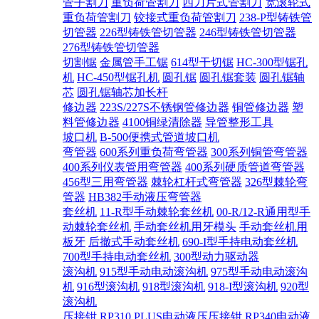
管子割刀
重负荷管割刀
四刀片式管割刀
宽滚轮式
重负荷管割刀
铰接式重负荷管割刀
238-P型铸铁管
切管器
226型铸铁管切管器
246型铸铁管切管器
276型铸铁管切管器
切割锯
金属管手工锯
614型干切锯
HC-300型锯孔
机
HC-450型锯孔机
圆孔锯
圆孔锯套装
圆孔锯轴
芯
圆孔锯轴芯加长杆
修边器
223S/227S不锈钢管修边器
铜管修边器
塑
料管修边器
4100铜绿清除器
导管整形工具
坡口机
B-500便携式管道坡口机
弯管器
600系列重负荷弯管器
300系列铜管弯管器
400系列仪表管用弯管器
400系列硬质管道弯管器
456型三用弯管器
棘轮杠杆式弯管器
326型棘轮弯
管器
HB382手动液压弯管器
套丝机
11-R型手动棘轮套丝机
00-R/12-R通用型手
动棘轮套丝机
手动套丝机用牙模头
手动套丝机用
板牙
后撤式手动套丝机
690-I型手持电动套丝机
700型手持电动套丝机
300型动力驱动器
滚沟机
915型手动电动滚沟机
975型手动电动滚沟
机
916型滚沟机
918型滚沟机
918-I型滚沟机
920型
滚沟机
压接钳
RP310 PLUS电动液压压接钳
RP340电动液