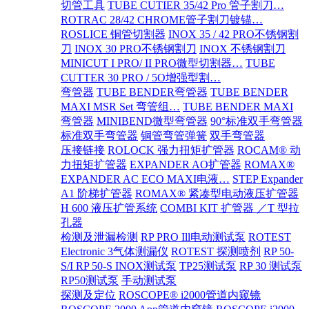
切管工具
TUBE CUTIER 35/42 Pro 管子割刀…
ROTRAC 28/42 CHROME管子割刀镀锚…
ROSLICE 铜管切割器
INOX 35 / 42 PRO不锈钢割
刀
INOX 30 PRO不锈钢割刀
INOX 不锈钢割刀
MINICUT I PRO/ II PRO微型切割器…
TUBE
CUTTER 30 PRO / 5O增强型割…
弯管器
TUBE BENDER弯管器
TUBE BENDER
MAXI MSR Set 弯管组…
TUBE BENDER MAXI
弯管器
MINIBEND微型弯管器
90°标准双手弯管器
标准双手弯管器
铜管弯管弹簧
双手弯管器
压接链接
ROLOCK 强力扭矩扩管器
ROCAM® 动
力扭矩扩管器
EXPANDER AO扩管器
ROMAX®
EXPANDER AC ECO MAXI电液…
STEP Expander
A1 阶梯扩管器
ROMAX® 紧凑型电动液压扩管器
H 600 液压扩管系统
COMBI KIT 扩管器 ／T 型拉
孔器
检测及泄漏检测
RP PRO Ill电动测试泵
ROTEST
Electronic 3气体测漏仪
ROTEST 探测喷剂
RP 50-
S/I RP 50-S INOX测试泵
TP25测试泵
RP 30 测试泵
RP50测试泵
手动测试泵
探测及定位
ROSCOPE® i2000管道内窥镜