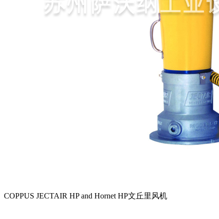
COPPUS JECTAIR HP and Hornet HP文丘里风机