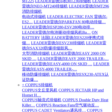
MT225
LEADER雷德尔机MT236排烟机
LEADER
雷德尔NEO-MT240排烟机
LEADER雷德尔MT296
消防排烟机
电动式排烟机
LEADER-ELECTRIC FAN 雷德尔-
ES2…
LEADER雷德尔PARKFAN 80电动排烟…
LEADER雷德尔ESP280-ESV280电动排…
LEADER雷德尔电池驱动排烟风机Ba…
ON
BATTERY
法国LEADER雷德尔ES220便携式排
烟…
LEADER雷德尔ESV230排烟机
LEADER雷
德尔SAX320防爆排烟鼓风…
大型消防排烟机
LEADER雷德尔EASY 2000 ON
SKID …
LEADER雷德尔EASY 2000 TRAILER-…
LEADER雷德尔EASY-4000 ON SKID …
LEADER
雷德尔EASY-4000 TRAILER-…
移动防爆排烟机
LEADER雷德尔ESX230-ATEX认
证防爆…
+ COPPUS排烟机
COPPUS文丘里风机
COPPUS JECTAIR HP and
Hornet H…
COPPUS轴流式排烟机
COPPUS Double Duty Heat
Killer…
COPPUS Reaction Fans空气驱动反…
COPPUS CADET Ventilators通风排…
COPPUS