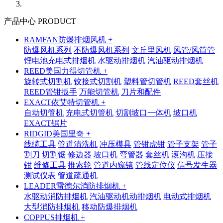
产品中心 PRODUCT
RAMFAN防爆排烟风机 +
防爆风机系列
不防爆风机系列
文丘里风机
风管/风筒管
锂电池充电式排烟机
水驱动排烟机
汽油驱动排烟机
REED美国力得切管机 +
旋转式切割机
铰接式切割机
塑料管切管机
REED套丝机
REED管钳扳手
万能切管机
刀片和配件
EXACT依艾特切管机 +
自动切管机
充电式切管机
切割坡口一体机
坡口机
EXACT锯片
RIDGID美国里奇 +
线缆工具
管道清洗机
冲压模具
管钳虎钳
管子支架
管子
割刀
切割锯
修边器
坡口机
弯管器
套丝机
滚沟机
压接
钳
维修工具
推索轮
管道内窥镜
管线定位仪
信号发生器
测试仪表
管道疏通机
LEADER雷德尔消防排烟机 +
水驱动消防排烟机
汽油驱动机动排烟机
电动式排烟机
大型消防排烟机
移动防爆排烟机
COPPUS排烟机 +