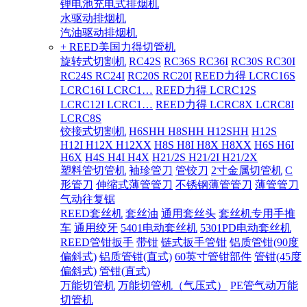
锂电池充电式排烟机
水驱动排烟机
汽油驱动排烟机
+ REED美国力得切管机
旋转式切割机
RC42S
RC36S RC36I
RC30S RC30I
RC24S RC24I
RC20S RC20I
REED力得 LCRC16S
LCRC16I LCRC1…
REED力得 LCRC12S
LCRC12I LCRC1…
REED力得 LCRC8X LCRC8I
LCRC8S
铰接式切割机
H6SHH H8SHH H12SHH
H12S
H12I H12X H12XX
H8S H8I H8X H8XX
H6S H6I
H6X
H4S H4I H4X
H21/2S H21/2I H21/2X
塑料管切管机
袖珍管刀
管铰刀
2寸金属切管机
C
形管刀
伸缩式薄管管刀
不锈钢薄管管刀
薄管管刀
气动往复锯
REED套丝机
套丝油
通用套丝头
套丝机专用手推
车
通用绞牙
5401电动套丝机
5301PD电动套丝机
REED管钳扳手
带钳
链式扳手管钳
铝质管钳(90度
偏斜式)
铝质管钳(直式)
60英寸管钳部件
管钳(45度
偏斜式)
管钳(直式)
万能切管机
万能切管机（气压式）
PE管气动万能
切管机