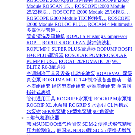
ROSCOPE 2000 App管道内窥镜
ROSCOPE i2000
Module ROSCAN 15…
ROSCOPE i2000 Module
25/22模块…
ROSCOPE i2000 Module 25/16模块…
ROSCOPE i2000 Module TEC检测模…
ROSCOPE
i2000 Module ROLOC PLU…
ROCAM 4 Multimedia
多媒体型管道…
管道清洗及疏通机
ROPULS Flushing Compressor
ROP…
ROPULS ROCLEAN 脉冲清洗机
ROPUMP® SUPER PLUS/疏通器
ROPUMP
ROSPI
H+E PLUS疏通器
ROSOLAR PUMP/ROSOLAR
PUMP PLUS…
ROCAL 20/ROMATIC 20
WC-
BLITZ R0-3疏通器
空调制冷工具及设备
电动充油泵
ROAIRVAC 双级
真空泵
ROKLIMA MULTI 4F制冷设备全自动…
基
本表组组套
经济型表组组套
标准表组组套
单表阀
指针式表组
管钳通用工具
ROGRIP F水泵钳
ROGRIP M水泵钳
ROGRIP XL 水泵钳
ROGRIP S 水泵钳
CL沟槽式
水泵钳
SPK水泵钳
SP型水泵钳
90°角管钳
+ 燃气检测仪器
韩国SUNDOO燃气检测仪
SDM-2 便携式燃气精密
压力检测仪…
韩国SUNDOO牌 SD-55 便携式燃气