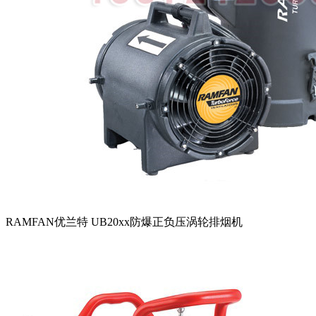
RAMFAN优兰特 UB20xx防爆正负压涡轮排烟机