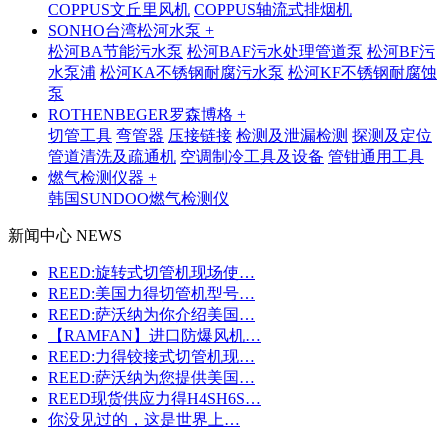
COPPUS文丘里风机
COPPUS轴流式排烟机
SONHO台湾松河水泵 +
松河BA节能污水泵
松河BAF污水处理管道泵
松河BF污
水泵浦
松河KA不锈钢耐腐污水泵
松河KF不锈钢耐腐蚀
泵
ROTHENBEGER罗森博格 +
切管工具
弯管器
压接链接
检测及泄漏检测
探测及定位
管道清洗及疏通机
空调制冷工具及设备
管钳通用工具
燃气检测仪器 +
韩国SUNDOO燃气检测仪
新闻中心 NEWS
REED:旋转式切管机现场使…
REED:美国力得切管机型号…
REED:萨沃纳为你介绍美国…
【RAMFAN】进口防爆风机…
REED:力得铰接式切管机现…
REED:萨沃纳为您提供美国…
REED现货供应力得H4SH6S…
你没见过的，这是世界上…