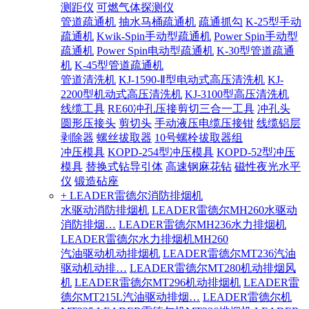
测距仪
可燃气体探测仪
管道疏通机
抽水马桶疏通机
疏通抓勾
K-25型手动
疏通机
Kwik-Spin手动型疏通机
Power Spin手动型
疏通机
Power Spin电动型疏通机
K-30型管道疏通
机
K-45型管道疏通机
管道清洗机
KJ-1590-Ⅱ型电动式高压清洗机
KJ-
2200型机动式高压清洗机
KJ-3100型高压清洗机
线缆工具
RE60冲孔压接剪切三合一工具
冲孔头
圆形压接头
剪切头
手动液压电缆压接钳
线缆铝层
剥除器
螺丝拔取器
10号螺栓拔取器组
冲压模具
KOPD-254型冲压模具
KOPD-52型冲压
模具
替换式钻导引体
高速钢麻花钻
磁性夜光水平
仪
锻造砧座
+ LEADER雷德尔消防排烟机
水驱动消防排烟机
LEADER雷德尔MH260水驱动
消防排烟…
LEADER雷德尔MH236水力排烟机
LEADER雷德尔水力排烟机MH260
汽油驱动机动排烟机
LEADER雷德尔MT236汽油
驱动机动排…
LEADER雷德尔MT280机动排烟风
机
LEADER雷德尔MT296机动排烟机
LEADER雷
德尔MT215L汽油驱动排烟…
LEADER雷德尔机