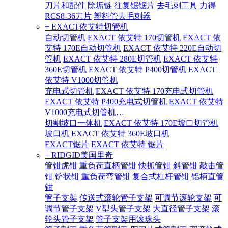
刀片和配件
除垢链
往复锯锯片
去毛刺工具
力得
RCS8-36刀片
塑料管去毛刺器
+ EXACT依艾特切管机
自动切管机
EXACT 依艾特 170切管机
EXACT 依
艾特 170E自动切管机
EXACT 依艾特 220E自动切
管机
EXACT 依艾特 280E切管机
EXACT 依艾特
360E切管机
EXACT 依艾特 P400切管机
EXACT
依艾特 V1000切管机
充电式切管机
EXACT 依艾特 170充电式切管机
EXACT 依艾特 P400充电式切管机
EXACT 依艾特
V1000充电式切管机…
切割坡口一体机
EXACT 依艾特 170E坡口切管机
坡口机
EXACT 依艾特 360E坡口机
EXACT锯片
EXACT 依艾特 锯片
+ RIDGID美国里奇
管钳虎钳
重负荷直柄管钳
快抓管钳
斜管钳
敲击管
钳
铲状钳
重负荷弯管钳
复合式杠杆管钳
铝柄直管
钳
管子支架
传送式滚轮管子支架
可调节滚轮支架
可
调节管子支架
V型头管子支架
大直径管子支架
滚
轮头管子支架
管子支架用滚珠头