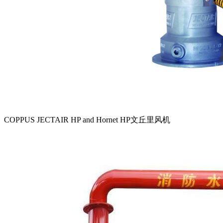
COPPUS JECTAIR HP and Hornet HP文丘里风机