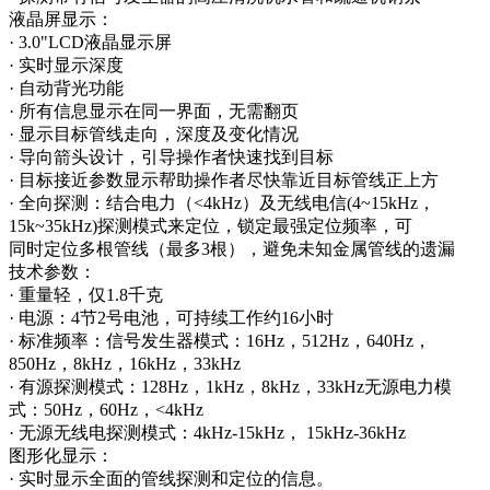
液晶屏显示：
· 3.0"LCD液晶显示屏
· 实时显示深度
· 自动背光功能
· 所有信息显示在同一界面，无需翻页
· 显示目标管线走向，深度及变化情况
· 导向箭头设计，引导操作者快速找到目标
· 目标接近参数显示帮助操作者尽快靠近目标管线正上方
· 全向探测：结合电力（<4kHz）及无线电信(4~15kHz，
15k~35kHz)探测模式来定位，锁定最强定位频率，可
同时定位多根管线（最多3根），避免未知金属管线的遗漏
技术参数：
· 重量轻，仅1.8千克
· 电源：4节2号电池，可持续工作约16小时
· 标准频率：信号发生器模式：16Hz，512Hz，640Hz，
850Hz，8kHz，16kHz，33kHz
· 有源探测模式：128Hz，1kHz，8kHz，33kHz无源电力模
式：50Hz，60Hz，<4kHz
· 无源无线电探测模式：4kHz-15kHz， 15kHz-36kHz
图形化显示：
· 实时显示全面的管线探测和定位的信息。