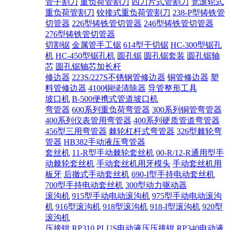
管子割刀
重负荷管割刀
四刀片式管割刀
宽滚轮式
重负荷管割刀
铰接式重负荷管割刀
238-P型铸铁管
切管器
226型铸铁管切管器
246型铸铁管切管器
276型铸铁管切管器
切割锯
金属管手工锯
614型干切锯
HC-300型锯孔
机
HC-450型锯孔机
圆孔锯
圆孔锯套装
圆孔锯轴
芯
圆孔锯轴芯加长杆
修边器
223S/227S不锈钢管修边器
铜管修边器
塑
料管修边器
4100铜绿清除器
导管整形工具
坡口机
B-500便携式管道坡口机
弯管器
600系列重负荷弯管器
300系列铜管弯管器
400系列仪表管用弯管器
400系列硬质管道弯管器
456型三用弯管器
棘轮杠杆式弯管器
326型棘轮弯
管器
HB382手动液压弯管器
套丝机
11-R型手动棘轮套丝机
00-R/12-R通用型手
动棘轮套丝机
手动套丝机用牙模头
手动套丝机用
板牙
后撤式手动套丝机
690-I型手持电动套丝机
700型手持电动套丝机
300型动力驱动器
滚沟机
915型手动电动滚沟机
975型手动电动滚沟
机
916型滚沟机
918型滚沟机
918-I型滚沟机
920型
滚沟机
压接钳
RP310 PLUS电动液压压接钳
RP340电动液