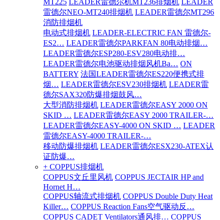
MT225
LEADER雷德尔机MT236排烟机
LEADER
雷德尔NEO-MT240排烟机
LEADER雷德尔MT296
消防排烟机
电动式排烟机
LEADER-ELECTRIC FAN 雷德尔-
ES2…
LEADER雷德尔PARKFAN 80电动排烟…
LEADER雷德尔ESP280-ESV280电动排…
LEADER雷德尔电池驱动排烟风机Ba…
ON
BATTERY
法国LEADER雷德尔ES220便携式排
烟…
LEADER雷德尔ESV230排烟机
LEADER雷
德尔SAX320防爆排烟鼓风…
大型消防排烟机
LEADER雷德尔EASY 2000 ON
SKID …
LEADER雷德尔EASY 2000 TRAILER-…
LEADER雷德尔EASY-4000 ON SKID …
LEADER
雷德尔EASY-4000 TRAILER-…
移动防爆排烟机
LEADER雷德尔ESX230-ATEX认
证防爆…
+ COPPUS排烟机
COPPUS文丘里风机
COPPUS JECTAIR HP and
Hornet H…
COPPUS轴流式排烟机
COPPUS Double Duty Heat
Killer…
COPPUS Reaction Fans空气驱动反…
COPPUS CADET Ventilators通风排…
COPPUS