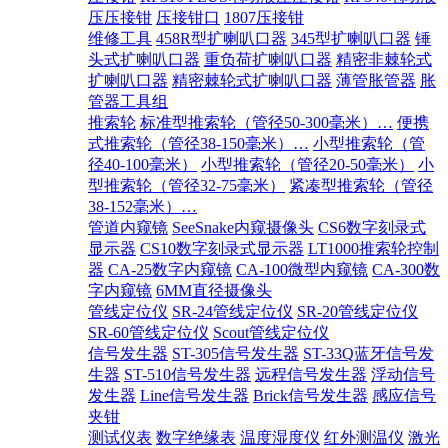
压压接钳
压接钳口
1807压接钳
维修工具
458R型扩喇叭口器
345型扩喇叭口器
锤
头式扩喇叭口器
重负荷扩喇叭口器
精密非棘轮式
扩喇叭口器
精密棘轮式扩喇叭口器
薄管胀管器
胀
管器工具组
推索轮
标准型推索轮（管径50-300毫米）…
便携
式推索轮（管径38-150毫米）…
小型推索轮（管
径40-100毫米）
小型推索轮（管径20-50毫米）
小
型推索轮（管径32-75毫米）
紧凑型推索轮（管径
38-152毫米）…
管道内窥镜
SeeSnake内窥摄像头
CS6数字刻录式
显示器
CS10数字刻录式显示器
LT1000推索轮控制
器
CA-25数字内窥镜
CA-100微型内窥镜
CA-300数
字内窥镜
6MM直径摄像头
管线定位仪
SR-24管线定位仪
SR-20管线定位仪
SR-60管线定位仪
Scout管线定位仪
信号发生器
ST-305信号发生器
ST-33Q蓝牙信号发
生器
ST-510信号发生器
远程信号发生器
浮动信号
发生器
Line信号发生器
Brick信号发生器
感应信号
夹钳
测试仪表
数字绝缘表
温度湿度仪
红外测温仪
激光