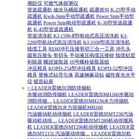
测距仪
可燃气体探测仪
管道疏通机
抽水马桶疏通机
疏通抓勾
K-25型手动
疏通机
Kwik-Spin手动型疏通机
Power Spin手动型
疏通机
Power Spin电动型疏通机
K-30型管道疏通
机
K-45型管道疏通机
管道清洗机
KJ-1590-Ⅱ型电动式高压清洗机
KJ-
2200型机动式高压清洗机
KJ-3100型高压清洗机
线缆工具
RE60冲孔压接剪切三合一工具
冲孔头
圆形压接头
剪切头
手动液压电缆压接钳
线缆铝层
剥除器
螺丝拔取器
10号螺栓拔取器组
冲压模具
KOPD-254型冲压模具
KOPD-52型冲压
模具
替换式钻导引体
高速钢麻花钻
磁性夜光水平
仪
锻造砧座
+ LEADER雷德尔消防排烟机
水驱动消防排烟机
LEADER雷德尔MH260水驱动
消防排烟…
LEADER雷德尔MH236水力排烟机
LEADER雷德尔水力排烟机MH260
汽油驱动机动排烟机
LEADER雷德尔MT236汽油
驱动机动排…
LEADER雷德尔MT280机动排烟风
机
LEADER雷德尔MT296机动排烟机
LEADER雷
德尔MT215L汽油驱动排烟…
LEADER雷德尔机