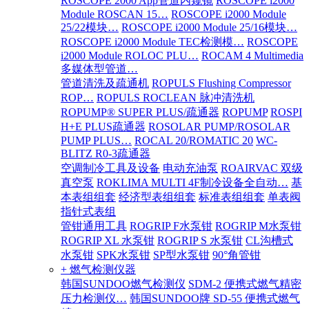
ROSCOPE 2000 App管道内窥镜
ROSCOPE i2000
Module ROSCAN 15…
ROSCOPE i2000 Module
25/22模块…
ROSCOPE i2000 Module 25/16模块…
ROSCOPE i2000 Module TEC检测模…
ROSCOPE
i2000 Module ROLOC PLU…
ROCAM 4 Multimedia
多媒体型管道…
管道清洗及疏通机
ROPULS Flushing Compressor
ROP…
ROPULS ROCLEAN 脉冲清洗机
ROPUMP® SUPER PLUS/疏通器
ROPUMP
ROSPI
H+E PLUS疏通器
ROSOLAR PUMP/ROSOLAR
PUMP PLUS…
ROCAL 20/ROMATIC 20
WC-
BLITZ R0-3疏通器
空调制冷工具及设备
电动充油泵
ROAIRVAC 双级
真空泵
ROKLIMA MULTI 4F制冷设备全自动…
基
本表组组套
经济型表组组套
标准表组组套
单表阀
指针式表组
管钳通用工具
ROGRIP F水泵钳
ROGRIP M水泵钳
ROGRIP XL 水泵钳
ROGRIP S 水泵钳
CL沟槽式
水泵钳
SPK水泵钳
SP型水泵钳
90°角管钳
+ 燃气检测仪器
韩国SUNDOO燃气检测仪
SDM-2 便携式燃气精密
压力检测仪…
韩国SUNDOO牌 SD-55 便携式燃气