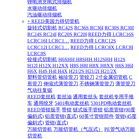
锂电池充电式排烟机
水驱动排烟机
汽油驱动排烟机
+ REED美国力得切管机
旋转式切割机
RC42S
RC36S RC36I
RC30S RC30I
RC24S RC24I
RC20S RC20I
REED力得 LCRC16S
LCRC16I LCRC1…
REED力得 LCRC12S
LCRC12I LCRC1…
REED力得 LCRC8X LCRC8I
LCRC8S
铰接式切割机
H6SHH H8SHH H12SHH
H12S
H12I H12X H12XX
H8S H8I H8X H8XX
H6S H6I
H6X
H4S H4I H4X
H21/2S H21/2I H21/2X
塑料管切管机
袖珍管刀
管铰刀
2寸金属切管机
C
形管刀
伸缩式薄管管刀
不锈钢薄管管刀
薄管管刀
气动往复锯
REED套丝机
套丝油
通用套丝头
套丝机专用手推
车
通用绞牙
5401电动套丝机
5301PD电动套丝机
REED管钳扳手
带钳
链式扳手管钳
铝质管钳(90度
偏斜式)
铝质管钳(直式)
60英寸管钳部件
管钳(45度
偏斜式)
管钳(直式)
万能切管机
万能切管机（气压式）
PE管气动万能
切管机