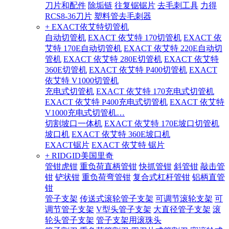
刀片和配件
除垢链
往复锯锯片
去毛刺工具
力得
RCS8-36刀片
塑料管去毛刺器
+ EXACT依艾特切管机
自动切管机
EXACT 依艾特 170切管机
EXACT 依
艾特 170E自动切管机
EXACT 依艾特 220E自动切
管机
EXACT 依艾特 280E切管机
EXACT 依艾特
360E切管机
EXACT 依艾特 P400切管机
EXACT
依艾特 V1000切管机
充电式切管机
EXACT 依艾特 170充电式切管机
EXACT 依艾特 P400充电式切管机
EXACT 依艾特
V1000充电式切管机…
切割坡口一体机
EXACT 依艾特 170E坡口切管机
坡口机
EXACT 依艾特 360E坡口机
EXACT锯片
EXACT 依艾特 锯片
+ RIDGID美国里奇
管钳虎钳
重负荷直柄管钳
快抓管钳
斜管钳
敲击管
钳
铲状钳
重负荷弯管钳
复合式杠杆管钳
铝柄直管
钳
管子支架
传送式滚轮管子支架
可调节滚轮支架
可
调节管子支架
V型头管子支架
大直径管子支架
滚
轮头管子支架
管子支架用滚珠头