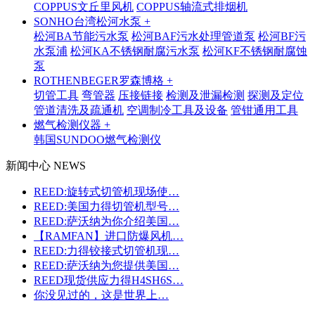
COPPUS文丘里风机
COPPUS轴流式排烟机
SONHO台湾松河水泵 +
松河BA节能污水泵
松河BAF污水处理管道泵
松河BF污
水泵浦
松河KA不锈钢耐腐污水泵
松河KF不锈钢耐腐蚀
泵
ROTHENBEGER罗森博格 +
切管工具
弯管器
压接链接
检测及泄漏检测
探测及定位
管道清洗及疏通机
空调制冷工具及设备
管钳通用工具
燃气检测仪器 +
韩国SUNDOO燃气检测仪
新闻中心 NEWS
REED:旋转式切管机现场使…
REED:美国力得切管机型号…
REED:萨沃纳为你介绍美国…
【RAMFAN】进口防爆风机…
REED:力得铰接式切管机现…
REED:萨沃纳为您提供美国…
REED现货供应力得H4SH6S…
你没见过的，这是世界上…