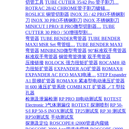
切管工具
TUBE CUTIER 35/42 Pro 管子割刀…
ROTRAC 28/42 CHROME管子割刀镀锚…
ROSLICE 铜管切割器
INOX 35 / 42 PRO不锈钢割
刀
INOX 30 PRO不锈钢割刀
INOX 不锈钢割刀
MINICUT I PRO/ II PRO微型切割器…
TUBE
CUTTER 30 PRO / 5O增强型割…
弯管器
TUBE BENDER弯管器
TUBE BENDER
MAXI MSR Set 弯管组…
TUBE BENDER MAXI
弯管器
MINIBEND微型弯管器
90°标准双手弯管器
标准双手弯管器
铜管弯管弹簧
双手弯管器
压接链接
ROLOCK 强力扭矩扩管器
ROCAM® 动
力扭矩扩管器
EXPANDER AO扩管器
ROMAX®
EXPANDER AC ECO MAXI电液…
STEP Expander
A1 阶梯扩管器
ROMAX® 紧凑型电动液压扩管器
H 600 液压扩管系统
COMBI KIT 扩管器 ／T 型拉
孔器
检测及泄漏检测
RP PRO Ill电动测试泵
ROTEST
Electronic 3气体测漏仪
ROTEST 探测喷剂
RP 50-
S/I RP 50-S INOX测试泵
TP25测试泵
RP 30 测试泵
RP50测试泵
手动测试泵
探测及定位
ROSCOPE® i2000管道内窥镜