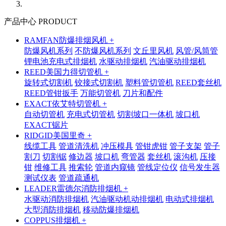
产品中心 PRODUCT
RAMFAN防爆排烟风机 +
防爆风机系列
不防爆风机系列
文丘里风机
风管/风筒管
锂电池充电式排烟机
水驱动排烟机
汽油驱动排烟机
REED美国力得切管机 +
旋转式切割机
铰接式切割机
塑料管切管机
REED套丝机
REED管钳扳手
万能切管机
刀片和配件
EXACT依艾特切管机 +
自动切管机
充电式切管机
切割坡口一体机
坡口机
EXACT锯片
RIDGID美国里奇 +
线缆工具
管道清洗机
冲压模具
管钳虎钳
管子支架
管子
割刀
切割锯
修边器
坡口机
弯管器
套丝机
滚沟机
压接
钳
维修工具
推索轮
管道内窥镜
管线定位仪
信号发生器
测试仪表
管道疏通机
LEADER雷德尔消防排烟机 +
水驱动消防排烟机
汽油驱动机动排烟机
电动式排烟机
大型消防排烟机
移动防爆排烟机
COPPUS排烟机 +