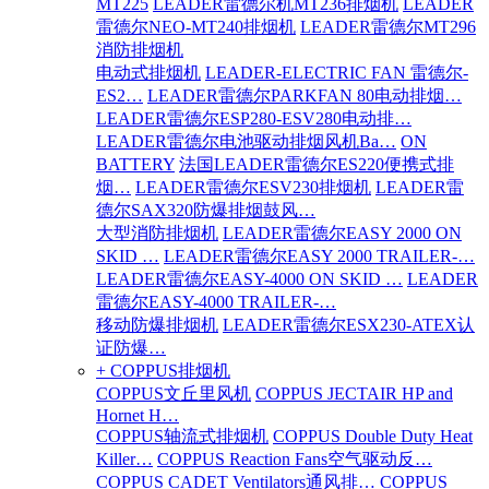
MT225
LEADER雷德尔机MT236排烟机
LEADER
雷德尔NEO-MT240排烟机
LEADER雷德尔MT296
消防排烟机
电动式排烟机
LEADER-ELECTRIC FAN 雷德尔-
ES2…
LEADER雷德尔PARKFAN 80电动排烟…
LEADER雷德尔ESP280-ESV280电动排…
LEADER雷德尔电池驱动排烟风机Ba…
ON
BATTERY
法国LEADER雷德尔ES220便携式排
烟…
LEADER雷德尔ESV230排烟机
LEADER雷
德尔SAX320防爆排烟鼓风…
大型消防排烟机
LEADER雷德尔EASY 2000 ON
SKID …
LEADER雷德尔EASY 2000 TRAILER-…
LEADER雷德尔EASY-4000 ON SKID …
LEADER
雷德尔EASY-4000 TRAILER-…
移动防爆排烟机
LEADER雷德尔ESX230-ATEX认
证防爆…
+ COPPUS排烟机
COPPUS文丘里风机
COPPUS JECTAIR HP and
Hornet H…
COPPUS轴流式排烟机
COPPUS Double Duty Heat
Killer…
COPPUS Reaction Fans空气驱动反…
COPPUS CADET Ventilators通风排…
COPPUS