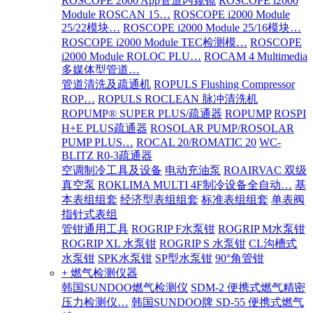
ROSCOPE 2000 App管道内窥镜
ROSCOPE i2000
Module ROSCAN 15…
ROSCOPE i2000 Module
25/22模块…
ROSCOPE i2000 Module 25/16模块…
ROSCOPE i2000 Module TEC检测模…
ROSCOPE
i2000 Module ROLOC PLU…
ROCAM 4 Multimedia
多媒体型管道…
管道清洗及疏通机
ROPULS Flushing Compressor
ROP…
ROPULS ROCLEAN 脉冲清洗机
ROPUMP® SUPER PLUS/疏通器
ROPUMP
ROSPI
H+E PLUS疏通器
ROSOLAR PUMP/ROSOLAR
PUMP PLUS…
ROCAL 20/ROMATIC 20
WC-
BLITZ R0-3疏通器
空调制冷工具及设备
电动充油泵
ROAIRVAC 双级
真空泵
ROKLIMA MULTI 4F制冷设备全自动…
基
本表组组套
经济型表组组套
标准表组组套
单表阀
指针式表组
管钳通用工具
ROGRIP F水泵钳
ROGRIP M水泵钳
ROGRIP XL 水泵钳
ROGRIP S 水泵钳
CL沟槽式
水泵钳
SPK水泵钳
SP型水泵钳
90°角管钳
+ 燃气检测仪器
韩国SUNDOO燃气检测仪
SDM-2 便携式燃气精密
压力检测仪…
韩国SUNDOO牌 SD-55 便携式燃气