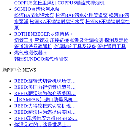
COPPUS文丘里风机
COPPUS轴流式排烟机
SONHO台湾松河水泵 +
松河BA节能污水泵
松河BAF污水处理管道泵
松河BF污
水泵浦
松河KA不锈钢耐腐污水泵
松河KF不锈钢耐腐蚀
泵
ROTHENBEGER罗森博格 +
切管工具
弯管器
压接链接
检测及泄漏检测
探测及定位
管道清洗及疏通机
空调制冷工具及设备
管钳通用工具
燃气检测仪器 +
韩国SUNDOO燃气检测仪
新闻中心 NEWS
REED:旋转式切管机现场使…
REED:美国力得切管机型号…
REED:萨沃纳为你介绍美国…
【RAMFAN】进口防爆风机…
REED:力得铰接式切管机现…
REED:萨沃纳为您提供美国…
REED现货供应力得H4SH6S…
你没见过的，这是世界上…