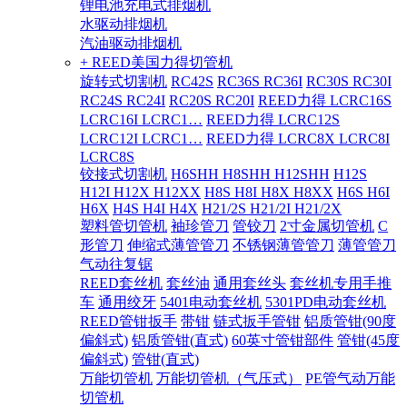
锂电池充电式排烟机
水驱动排烟机
汽油驱动排烟机
+ REED美国力得切管机
旋转式切割机
RC42S
RC36S RC36I
RC30S RC30I
RC24S RC24I
RC20S RC20I
REED力得 LCRC16S
LCRC16I LCRC1…
REED力得 LCRC12S
LCRC12I LCRC1…
REED力得 LCRC8X LCRC8I
LCRC8S
铰接式切割机
H6SHH H8SHH H12SHH
H12S
H12I H12X H12XX
H8S H8I H8X H8XX
H6S H6I
H6X
H4S H4I H4X
H21/2S H21/2I H21/2X
塑料管切管机
袖珍管刀
管铰刀
2寸金属切管机
C
形管刀
伸缩式薄管管刀
不锈钢薄管管刀
薄管管刀
气动往复锯
REED套丝机
套丝油
通用套丝头
套丝机专用手推
车
通用绞牙
5401电动套丝机
5301PD电动套丝机
REED管钳扳手
带钳
链式扳手管钳
铝质管钳(90度
偏斜式)
铝质管钳(直式)
60英寸管钳部件
管钳(45度
偏斜式)
管钳(直式)
万能切管机
万能切管机（气压式）
PE管气动万能
切管机