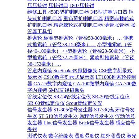
压压接钳
压接钳口
1807压接钳
维修工具
458R型扩喇叭口器
345型扩喇叭口器
锤
头式扩喇叭口器
重负荷扩喇叭口器
精密非棘轮式
扩喇叭口器
精密棘轮式扩喇叭口器
薄管胀管器
胀
管器工具组
推索轮
标准型推索轮（管径50-300毫米）…
便携
式推索轮（管径38-150毫米）…
小型推索轮（管
径40-100毫米）
小型推索轮（管径20-50毫米）
小
型推索轮（管径32-75毫米）
紧凑型推索轮（管径
38-152毫米）…
管道内窥镜
SeeSnake内窥摄像头
CS6数字刻录式
显示器
CS10数字刻录式显示器
LT1000推索轮控制
器
CA-25数字内窥镜
CA-100微型内窥镜
CA-300数
字内窥镜
6MM直径摄像头
管线定位仪
SR-24管线定位仪
SR-20管线定位仪
SR-60管线定位仪
Scout管线定位仪
信号发生器
ST-305信号发生器
ST-33Q蓝牙信号发
生器
ST-510信号发生器
远程信号发生器
浮动信号
发生器
Line信号发生器
Brick信号发生器
感应信号
夹钳
测试仪表
数字绝缘表
温度湿度仪
红外测温仪
激光