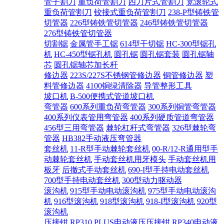
管子割刀
重负荷管割刀
四刀片式管割刀
宽滚轮式
重负荷管割刀
铰接式重负荷管割刀
238-P型铸铁管
切管器
226型铸铁管切管器
246型铸铁管切管器
276型铸铁管切管器
切割锯
金属管手工锯
614型干切锯
HC-300型锯孔
机
HC-450型锯孔机
圆孔锯
圆孔锯套装
圆孔锯轴
芯
圆孔锯轴芯加长杆
修边器
223S/227S不锈钢管修边器
铜管修边器
塑
料管修边器
4100铜绿清除器
导管整形工具
坡口机
B-500便携式管道坡口机
弯管器
600系列重负荷弯管器
300系列铜管弯管器
400系列仪表管用弯管器
400系列硬质管道弯管器
456型三用弯管器
棘轮杠杆式弯管器
326型棘轮弯
管器
HB382手动液压弯管器
套丝机
11-R型手动棘轮套丝机
00-R/12-R通用型手
动棘轮套丝机
手动套丝机用牙模头
手动套丝机用
板牙
后撤式手动套丝机
690-I型手持电动套丝机
700型手持电动套丝机
300型动力驱动器
滚沟机
915型手动电动滚沟机
975型手动电动滚沟
机
916型滚沟机
918型滚沟机
918-I型滚沟机
920型
滚沟机
压接钳
RP310 PLUS电动液压压接钳
RP340电动液