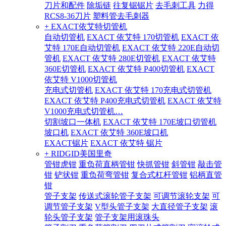
刀片和配件
除垢链
往复锯锯片
去毛刺工具
力得
RCS8-36刀片
塑料管去毛刺器
+ EXACT依艾特切管机
自动切管机
EXACT 依艾特 170切管机
EXACT 依
艾特 170E自动切管机
EXACT 依艾特 220E自动切
管机
EXACT 依艾特 280E切管机
EXACT 依艾特
360E切管机
EXACT 依艾特 P400切管机
EXACT
依艾特 V1000切管机
充电式切管机
EXACT 依艾特 170充电式切管机
EXACT 依艾特 P400充电式切管机
EXACT 依艾特
V1000充电式切管机…
切割坡口一体机
EXACT 依艾特 170E坡口切管机
坡口机
EXACT 依艾特 360E坡口机
EXACT锯片
EXACT 依艾特 锯片
+ RIDGID美国里奇
管钳虎钳
重负荷直柄管钳
快抓管钳
斜管钳
敲击管
钳
铲状钳
重负荷弯管钳
复合式杠杆管钳
铝柄直管
钳
管子支架
传送式滚轮管子支架
可调节滚轮支架
可
调节管子支架
V型头管子支架
大直径管子支架
滚
轮头管子支架
管子支架用滚珠头