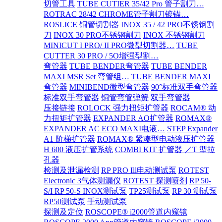
切管工具
TUBE CUTIER 35/42 Pro 管子割刀…
ROTRAC 28/42 CHROME管子割刀镀锚…
ROSLICE 铜管切割器
INOX 35 / 42 PRO不锈钢割
刀
INOX 30 PRO不锈钢割刀
INOX 不锈钢割刀
MINICUT I PRO/ II PRO微型切割器…
TUBE
CUTTER 30 PRO / 5O增强型割…
弯管器
TUBE BENDER弯管器
TUBE BENDER
MAXI MSR Set 弯管组…
TUBE BENDER MAXI
弯管器
MINIBEND微型弯管器
90°标准双手弯管器
标准双手弯管器
铜管弯管弹簧
双手弯管器
压接链接
ROLOCK 强力扭矩扩管器
ROCAM® 动
力扭矩扩管器
EXPANDER AO扩管器
ROMAX®
EXPANDER AC ECO MAXI电液…
STEP Expander
A1 阶梯扩管器
ROMAX® 紧凑型电动液压扩管器
H 600 液压扩管系统
COMBI KIT 扩管器 ／T 型拉
孔器
检测及泄漏检测
RP PRO Ill电动测试泵
ROTEST
Electronic 3气体测漏仪
ROTEST 探测喷剂
RP 50-
S/I RP 50-S INOX测试泵
TP25测试泵
RP 30 测试泵
RP50测试泵
手动测试泵
探测及定位
ROSCOPE® i2000管道内窥镜