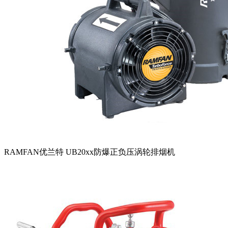
RAMFAN优兰特 UB20xx防爆正负压涡轮排烟机