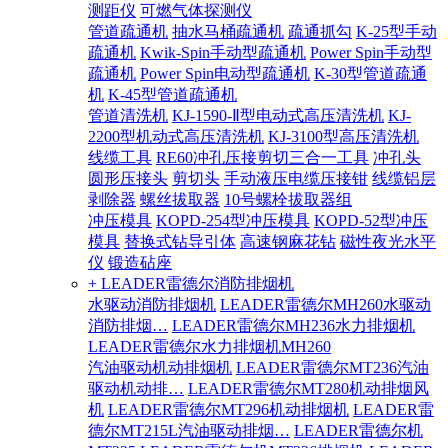
测距仪
可燃气体探测仪
管道疏通机
抽水马桶疏通机
疏通抓勾
K-25型手动
疏通机
Kwik-Spin手动型疏通机
Power Spin手动型
疏通机
Power Spin电动型疏通机
K-30型管道疏通
机
K-45型管道疏通机
管道清洗机
KJ-1590-Ⅱ型电动式高压清洗机
KJ-
2200型机动式高压清洗机
KJ-3100型高压清洗机
线缆工具
RE60冲孔压接剪切三合一工具
冲孔头
圆形压接头
剪切头
手动液压电缆压接钳
线缆铝层
剥除器
螺丝拔取器
10号螺栓拔取器组
冲压模具
KOPD-254型冲压模具
KOPD-52型冲压
模具
替换式钻导引体
高速钢麻花钻
磁性夜光水平
仪
锻造砧座
+ LEADER雷德尔消防排烟机
水驱动消防排烟机
LEADER雷德尔MH260水驱动
消防排烟…
LEADER雷德尔MH236水力排烟机
LEADER雷德尔水力排烟机MH260
汽油驱动机动排烟机
LEADER雷德尔MT236汽油
驱动机动排…
LEADER雷德尔MT280机动排烟风
机
LEADER雷德尔MT296机动排烟机
LEADER雷
德尔MT215L汽油驱动排烟…
LEADER雷德尔机