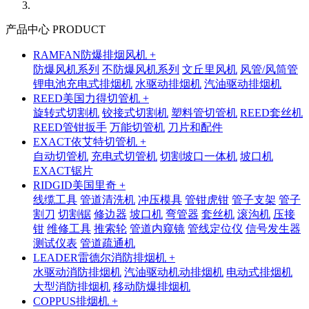
产品中心 PRODUCT
RAMFAN防爆排烟风机 +
防爆风机系列
不防爆风机系列
文丘里风机
风管/风筒管
锂电池充电式排烟机
水驱动排烟机
汽油驱动排烟机
REED美国力得切管机 +
旋转式切割机
铰接式切割机
塑料管切管机
REED套丝机
REED管钳扳手
万能切管机
刀片和配件
EXACT依艾特切管机 +
自动切管机
充电式切管机
切割坡口一体机
坡口机
EXACT锯片
RIDGID美国里奇 +
线缆工具
管道清洗机
冲压模具
管钳虎钳
管子支架
管子
割刀
切割锯
修边器
坡口机
弯管器
套丝机
滚沟机
压接
钳
维修工具
推索轮
管道内窥镜
管线定位仪
信号发生器
测试仪表
管道疏通机
LEADER雷德尔消防排烟机 +
水驱动消防排烟机
汽油驱动机动排烟机
电动式排烟机
大型消防排烟机
移动防爆排烟机
COPPUS排烟机 +