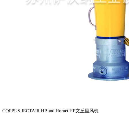
COPPUS JECTAIR HP and Hornet HP文丘里风机