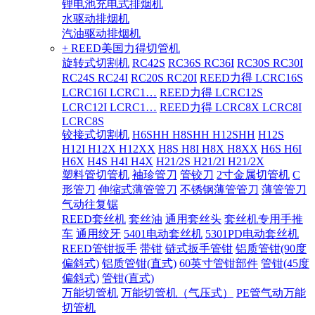
锂电池充电式排烟机
水驱动排烟机
汽油驱动排烟机
+ REED美国力得切管机
旋转式切割机
RC42S
RC36S RC36I
RC30S RC30I
RC24S RC24I
RC20S RC20I
REED力得 LCRC16S
LCRC16I LCRC1…
REED力得 LCRC12S
LCRC12I LCRC1…
REED力得 LCRC8X LCRC8I
LCRC8S
铰接式切割机
H6SHH H8SHH H12SHH
H12S
H12I H12X H12XX
H8S H8I H8X H8XX
H6S H6I
H6X
H4S H4I H4X
H21/2S H21/2I H21/2X
塑料管切管机
袖珍管刀
管铰刀
2寸金属切管机
C
形管刀
伸缩式薄管管刀
不锈钢薄管管刀
薄管管刀
气动往复锯
REED套丝机
套丝油
通用套丝头
套丝机专用手推
车
通用绞牙
5401电动套丝机
5301PD电动套丝机
REED管钳扳手
带钳
链式扳手管钳
铝质管钳(90度
偏斜式)
铝质管钳(直式)
60英寸管钳部件
管钳(45度
偏斜式)
管钳(直式)
万能切管机
万能切管机（气压式）
PE管气动万能
切管机