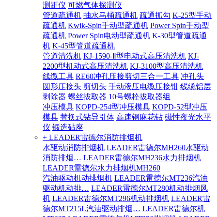
测距仪
可燃气体探测仪
管道疏通机
抽水马桶疏通机
疏通抓勾
K-25型手动
疏通机
Kwik-Spin手动型疏通机
Power Spin手动型
疏通机
Power Spin电动型疏通机
K-30型管道疏通
机
K-45型管道疏通机
管道清洗机
KJ-1590-Ⅱ型电动式高压清洗机
KJ-
2200型机动式高压清洗机
KJ-3100型高压清洗机
线缆工具
RE60冲孔压接剪切三合一工具
冲孔头
圆形压接头
剪切头
手动液压电缆压接钳
线缆铝层
剥除器
螺丝拔取器
10号螺栓拔取器组
冲压模具
KOPD-254型冲压模具
KOPD-52型冲压
模具
替换式钻导引体
高速钢麻花钻
磁性夜光水平
仪
锻造砧座
+ LEADER雷德尔消防排烟机
水驱动消防排烟机
LEADER雷德尔MH260水驱动
消防排烟…
LEADER雷德尔MH236水力排烟机
LEADER雷德尔水力排烟机MH260
汽油驱动机动排烟机
LEADER雷德尔MT236汽油
驱动机动排…
LEADER雷德尔MT280机动排烟风
机
LEADER雷德尔MT296机动排烟机
LEADER雷
德尔MT215L汽油驱动排烟…
LEADER雷德尔机