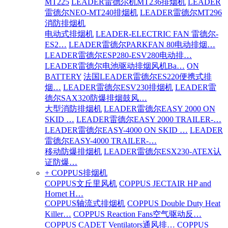
MT225
LEADER雷德尔机MT236排烟机
LEADER
雷德尔NEO-MT240排烟机
LEADER雷德尔MT296
消防排烟机
电动式排烟机
LEADER-ELECTRIC FAN 雷德尔-
ES2…
LEADER雷德尔PARKFAN 80电动排烟…
LEADER雷德尔ESP280-ESV280电动排…
LEADER雷德尔电池驱动排烟风机Ba…
ON
BATTERY
法国LEADER雷德尔ES220便携式排
烟…
LEADER雷德尔ESV230排烟机
LEADER雷
德尔SAX320防爆排烟鼓风…
大型消防排烟机
LEADER雷德尔EASY 2000 ON
SKID …
LEADER雷德尔EASY 2000 TRAILER-…
LEADER雷德尔EASY-4000 ON SKID …
LEADER
雷德尔EASY-4000 TRAILER-…
移动防爆排烟机
LEADER雷德尔ESX230-ATEX认
证防爆…
+ COPPUS排烟机
COPPUS文丘里风机
COPPUS JECTAIR HP and
Hornet H…
COPPUS轴流式排烟机
COPPUS Double Duty Heat
Killer…
COPPUS Reaction Fans空气驱动反…
COPPUS CADET Ventilators通风排…
COPPUS