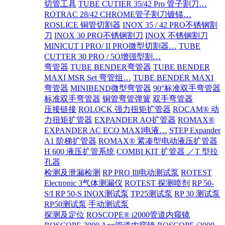
切管工具
TUBE CUTIER 35/42 Pro 管子割刀…
ROTRAC 28/42 CHROME管子割刀镀锚…
ROSLICE 铜管切割器
INOX 35 / 42 PRO不锈钢割
刀
INOX 30 PRO不锈钢割刀
INOX 不锈钢割刀
MINICUT I PRO/ II PRO微型切割器…
TUBE
CUTTER 30 PRO / 5O增强型割…
弯管器
TUBE BENDER弯管器
TUBE BENDER
MAXI MSR Set 弯管组…
TUBE BENDER MAXI
弯管器
MINIBEND微型弯管器
90°标准双手弯管器
标准双手弯管器
铜管弯管弹簧
双手弯管器
压接链接
ROLOCK 强力扭矩扩管器
ROCAM® 动
力扭矩扩管器
EXPANDER AO扩管器
ROMAX®
EXPANDER AC ECO MAXI电液…
STEP Expander
A1 阶梯扩管器
ROMAX® 紧凑型电动液压扩管器
H 600 液压扩管系统
COMBI KIT 扩管器 ／T 型拉
孔器
检测及泄漏检测
RP PRO Ill电动测试泵
ROTEST
Electronic 3气体测漏仪
ROTEST 探测喷剂
RP 50-
S/I RP 50-S INOX测试泵
TP25测试泵
RP 30 测试泵
RP50测试泵
手动测试泵
探测及定位
ROSCOPE® i2000管道内窥镜