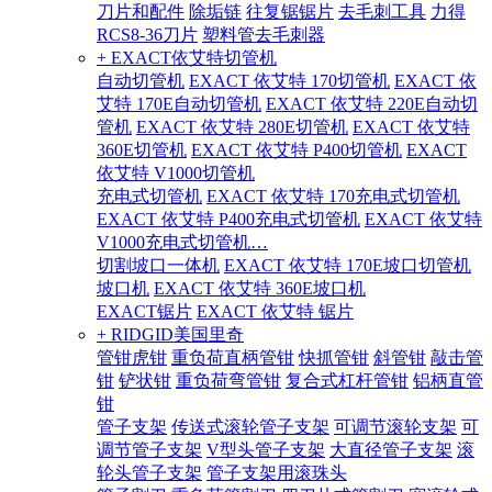
刀片和配件
除垢链
往复锯锯片
去毛刺工具
力得
RCS8-36刀片
塑料管去毛刺器
+ EXACT依艾特切管机
自动切管机
EXACT 依艾特 170切管机
EXACT 依
艾特 170E自动切管机
EXACT 依艾特 220E自动切
管机
EXACT 依艾特 280E切管机
EXACT 依艾特
360E切管机
EXACT 依艾特 P400切管机
EXACT
依艾特 V1000切管机
充电式切管机
EXACT 依艾特 170充电式切管机
EXACT 依艾特 P400充电式切管机
EXACT 依艾特
V1000充电式切管机…
切割坡口一体机
EXACT 依艾特 170E坡口切管机
坡口机
EXACT 依艾特 360E坡口机
EXACT锯片
EXACT 依艾特 锯片
+ RIDGID美国里奇
管钳虎钳
重负荷直柄管钳
快抓管钳
斜管钳
敲击管
钳
铲状钳
重负荷弯管钳
复合式杠杆管钳
铝柄直管
钳
管子支架
传送式滚轮管子支架
可调节滚轮支架
可
调节管子支架
V型头管子支架
大直径管子支架
滚
轮头管子支架
管子支架用滚珠头