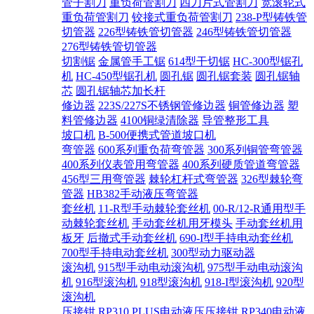
管子割刀
重负荷管割刀
四刀片式管割刀
宽滚轮式
重负荷管割刀
铰接式重负荷管割刀
238-P型铸铁管
切管器
226型铸铁管切管器
246型铸铁管切管器
276型铸铁管切管器
切割锯
金属管手工锯
614型干切锯
HC-300型锯孔
机
HC-450型锯孔机
圆孔锯
圆孔锯套装
圆孔锯轴
芯
圆孔锯轴芯加长杆
修边器
223S/227S不锈钢管修边器
铜管修边器
塑
料管修边器
4100铜绿清除器
导管整形工具
坡口机
B-500便携式管道坡口机
弯管器
600系列重负荷弯管器
300系列铜管弯管器
400系列仪表管用弯管器
400系列硬质管道弯管器
456型三用弯管器
棘轮杠杆式弯管器
326型棘轮弯
管器
HB382手动液压弯管器
套丝机
11-R型手动棘轮套丝机
00-R/12-R通用型手
动棘轮套丝机
手动套丝机用牙模头
手动套丝机用
板牙
后撤式手动套丝机
690-I型手持电动套丝机
700型手持电动套丝机
300型动力驱动器
滚沟机
915型手动电动滚沟机
975型手动电动滚沟
机
916型滚沟机
918型滚沟机
918-I型滚沟机
920型
滚沟机
压接钳
RP310 PLUS电动液压压接钳
RP340电动液