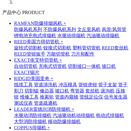
产品中心 PRODUCT
RAMFAN防爆排烟风机 +
防爆风机系列
不防爆风机系列
文丘里风机
风管/风筒管
锂电池充电式排烟机
水驱动排烟机
汽油驱动排烟机
REED美国力得切管机 +
旋转式切割机
铰接式切割机
塑料管切管机
REED套丝机
REED管钳扳手
万能切管机
刀片和配件
EXACT依艾特切管机 +
自动切管机
充电式切管机
切割坡口一体机
坡口机
EXACT锯片
RIDGID美国里奇 +
线缆工具
管道清洗机
冲压模具
管钳虎钳
管子支架
管子
割刀
切割锯
修边器
坡口机
弯管器
套丝机
滚沟机
压接
钳
维修工具
推索轮
管道内窥镜
管线定位仪
信号发生器
测试仪表
管道疏通机
LEADER雷德尔消防排烟机 +
水驱动消防排烟机
汽油驱动机动排烟机
电动式排烟机
大型消防排烟机
移动防爆排烟机
COPPUS排烟机 +