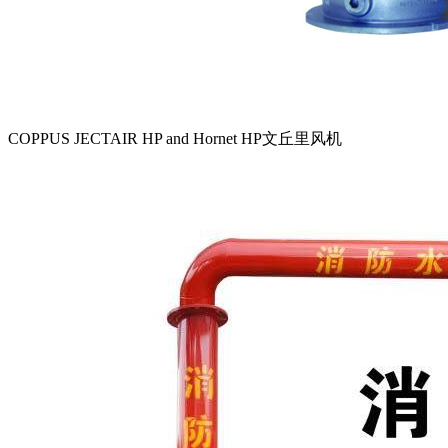
COPPUS JECTAIR HP and Hornet HP文丘里风机