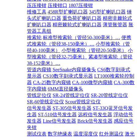
压压接钳
压接钳口
1807压接钳
维修工具
458R型扩喇叭口器
345型扩喇叭口器
锤
头式扩喇叭口器
重负荷扩喇叭口器
精密非棘轮式
扩喇叭口器
精密棘轮式扩喇叭口器
薄管胀管器
胀
管器工具组
推索轮
标准型推索轮（管径50-300毫米）…
便携
式推索轮（管径38-150毫米）…
小型推索轮（管
径40-100毫米）
小型推索轮（管径20-50毫米）
小
型推索轮（管径32-75毫米）
紧凑型推索轮（管径
38-152毫米）…
管道内窥镜
SeeSnake内窥摄像头
CS6数字刻录式
显示器
CS10数字刻录式显示器
LT1000推索轮控制
器
CA-25数字内窥镜
CA-100微型内窥镜
CA-300数
字内窥镜
6MM直径摄像头
管线定位仪
SR-24管线定位仪
SR-20管线定位仪
SR-60管线定位仪
Scout管线定位仪
信号发生器
ST-305信号发生器
ST-33Q蓝牙信号发
生器
ST-510信号发生器
远程信号发生器
浮动信号
发生器
Line信号发生器
Brick信号发生器
感应信号
夹钳
测试仪表
数字绝缘表
温度湿度仪
红外测温仪
激光