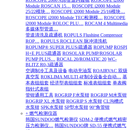
ROSCOPE 2000 App管道内窥镜
ROSCOPE i2000
Module ROSCAN 15…
ROSCOPE i2000 Module
25/22模块…
ROSCOPE i2000 Module 25/16模块…
ROSCOPE i2000 Module TEC检测模…
ROSCOPE
i2000 Module ROLOC PLU…
ROCAM 4 Multimedia
多媒体型管道…
管道清洗及疏通机
ROPULS Flushing Compressor
ROP…
ROPULS ROCLEAN 脉冲清洗机
ROPUMP® SUPER PLUS/疏通器
ROPUMP
ROSPI
H+E PLUS疏通器
ROSOLAR PUMP/ROSOLAR
PUMP PLUS…
ROCAL 20/ROMATIC 20
WC-
BLITZ R0-3疏通器
空调制冷工具及设备
电动充油泵
ROAIRVAC 双级
真空泵
ROKLIMA MULTI 4F制冷设备全自动…
基
本表组组套
经济型表组组套
标准表组组套
单表阀
指针式表组
管钳通用工具
ROGRIP F水泵钳
ROGRIP M水泵钳
ROGRIP XL 水泵钳
ROGRIP S 水泵钳
CL沟槽式
水泵钳
SPK水泵钳
SP型水泵钳
90°角管钳
+ 燃气检测仪器
韩国SUNDOO燃气检测仪
SDM-2 便携式燃气精密
压力检测仪…
韩国SUNDOO牌 SD-55 便携式燃气