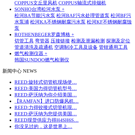
COPPUS文丘里风机
COPPUS轴流式排烟机
SONHO台湾松河水泵 +
松河BA节能污水泵
松河BAF污水处理管道泵
松河BF污
水泵浦
松河KA不锈钢耐腐污水泵
松河KF不锈钢耐腐蚀
泵
ROTHENBEGER罗森博格 +
切管工具
弯管器
压接链接
检测及泄漏检测
探测及定位
管道清洗及疏通机
空调制冷工具及设备
管钳通用工具
燃气检测仪器 +
韩国SUNDOO燃气检测仪
新闻中心 NEWS
REED:旋转式切管机现场使…
REED:美国力得切管机型号…
REED:萨沃纳为你介绍美国…
【RAMFAN】进口防爆风机…
REED:力得铰接式切管机现…
REED:萨沃纳为您提供美国…
REED现货供应力得H4SH6S…
你没见过的，这是世界上…