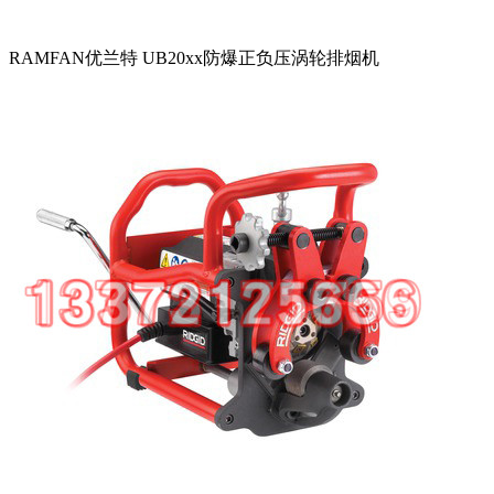
RAMFAN优兰特 UB20xx防爆正负压涡轮排烟机