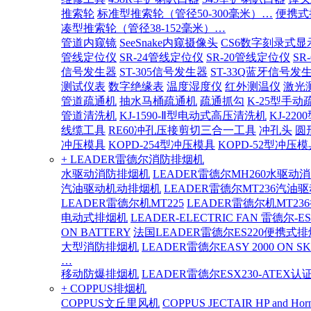
推索轮
标准型推索轮（管径50-300毫米）…
便携式
凑型推索轮（管径38-152毫米）…
管道内窥镜
SeeSnake内窥摄像头
CS6数字刻录式显
管线定位仪
SR-24管线定位仪
SR-20管线定位仪
SR
信号发生器
ST-305信号发生器
ST-33Q蓝牙信号发
测试仪表
数字绝缘表
温度湿度仪
红外测温仪
激光
管道疏通机
抽水马桶疏通机
疏通抓勾
K-25型手动
管道清洗机
KJ-1590-Ⅱ型电动式高压清洗机
KJ-2
线缆工具
RE60冲孔压接剪切三合一工具
冲孔头
圆
冲压模具
KOPD-254型冲压模具
KOPD-52型冲压模
+ LEADER雷德尔消防排烟机
水驱动消防排烟机
LEADER雷德尔MH260水驱动
汽油驱动机动排烟机
LEADER雷德尔MT236汽油
LEADER雷德尔机MT225
LEADER雷德尔机MT23
电动式排烟机
LEADER-ELECTRIC FAN 雷德尔-E
ON BATTERY
法国LEADER雷德尔ES220便携式
大型消防排烟机
LEADER雷德尔EASY 2000 ON SK
…
移动防爆排烟机
LEADER雷德尔ESX230-ATEX
+ COPPUS排烟机
COPPUS文丘里风机
COPPUS JECTAIR HP and Hor