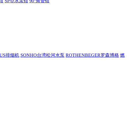
钳
SP型水泵钳
90°角管钳
PUS排烟机
SONHO台湾松河水泵
ROTHENBEGER罗森博格
燃