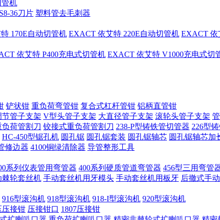
切管机
S8-36刀片
塑料管去毛刺器
艾特 170E自动切管机
EXACT 依艾特 220E自动切管机
EXACT 
ACT 依艾特 P400充电式切管机
EXACT 依艾特 V1000充电式
钳
铲状钳
重负荷弯管钳
复合式杠杆管钳
铝柄直管钳
调节管子支架
V型头管子支架
大直径管子支架
滚轮头管子支架
管
重负荷管割刀
铰接式重负荷管割刀
238-P型铸铁管切管器
226型
HC-450型锯孔机
圆孔锯
圆孔锯套装
圆孔锯轴芯
圆孔锯轴芯加
管修边器
4100铜绿清除器
导管整形工具
400系列仪表管用弯管器
400系列硬质管道弯管器
456型三用弯管
手动棘轮套丝机
手动套丝机用牙模头
手动套丝机用板牙
后撤式手动
916型滚沟机
918型滚沟机
918-I型滚沟机
920型滚沟机
压压接钳
压接钳口
1807压接钳
式扩喇叭口器
重负荷扩喇叭口器
精密非棘轮式扩喇叭口器
精密