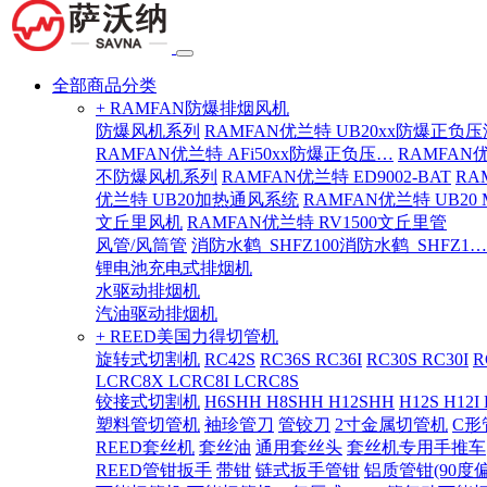
全部商品分类
+ RAMFAN防爆排烟风机
防爆风机系列
RAMFAN优兰特 UB20xx防爆正负
RAMFAN优兰特 AFi50xx防爆正负压…
RAMFAN
不防爆风机系列
RAMFAN优兰特 ED9002-BAT
RA
优兰特 UB20加热通风系统
RAMFAN优兰特 UB20
文丘里风机
RAMFAN优兰特 RV1500文丘里管
风管/风筒管
消防水鹤_SHFZ100消防水鹤_SHFZ1…
锂电池充电式排烟机
水驱动排烟机
汽油驱动排烟机
+ REED美国力得切管机
旋转式切割机
RC42S
RC36S RC36I
RC30S RC30I
R
LCRC8X LCRC8I LCRC8S
铰接式切割机
H6SHH H8SHH H12SHH
H12S H12I
塑料管切管机
袖珍管刀
管铰刀
2寸金属切管机
C形
REED套丝机
套丝油
通用套丝头
套丝机专用手推车
REED管钳扳手
带钳
链式扳手管钳
铝质管钳(90度