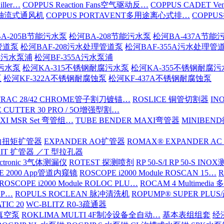
iller…
COPPUS Reaction Fans空气驱动反…
COPPUS CADET Ven
16轴流式通风机
COPPUS PORTAVENT多用途离心式排…
COPPU
A-205B节能污水泵
松河BA-208节能污水泵
松河BA-437A节能
管道泵
松河BAF-208污水处理管道泵
松河BAF-355A污水处理管
15污水泵浦
松河BF-355A污水泵浦
腐污水泵
松河KA-315不锈钢耐腐污水泵
松河KA-355不锈钢耐腐
泵
松河KF-322A不锈钢耐腐蚀泵
松河KF-437A不锈钢耐腐蚀泵
TRAC 28/42 CHROME管子割刀镀锚…
ROSLICE 铜管切割器
IN
 CUTTER 30 PRO / 5O增强型割…
XI MSR Set 弯管组…
TUBE BENDER MAXI弯管器
MINIBE
动力扭矩扩管器
EXPANDER AO扩管器
ROMAX® EXPANDER AC
KIT 扩管器 ／T 型拉孔器
ectronic 3气体测漏仪
ROTEST 探测喷剂
RP 50-S/I RP 50-S IN
E 2000 App管道内窥镜
ROSCOPE i2000 Module ROSCAN 15…
R
ROSCOPE i2000 Module ROLOC PLU…
ROCAM 4 Multimed
ROP…
ROPULS ROCLEAN 脉冲清洗机
ROPUMP® SUPER PLU
TIC 20
WC-BLITZ R0-3疏通器
级真空泵
ROKLIMA MULTI 4F制冷设备全自动…
基本表组组套
经