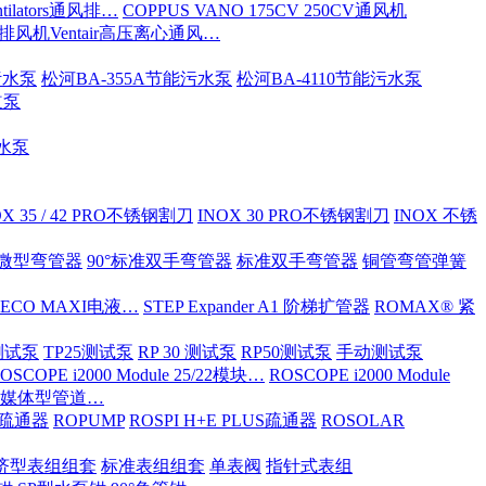
tilators通风排…
COPPUS VANO 175CV 250CV通风机
S排风机Ventair高压离心通风…
污水泵
松河BA-355A节能污水泵
松河BA-4110节能污水泵
道泵
污水泵
OX 35 / 42 PRO不锈钢割刀
INOX 30 PRO不锈钢割刀
INOX 不锈
ND微型弯管器
90°标准双手弯管器
标准双手弯管器
铜管弯管弹簧
 ECO MAXI电液…
STEP Expander A1 阶梯扩管器
ROMAX® 紧
OX测试泵
TP25测试泵
RP 30 测试泵
RP50测试泵
手动测试泵
OSCOPE i2000 Module 25/22模块…
ROSCOPE i2000 Module
ia 多媒体型管道…
S/疏通器
ROPUMP
ROSPI H+E PLUS疏通器
ROSOLAR
济型表组组套
标准表组组套
单表阀
指针式表组