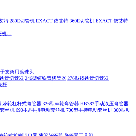
依艾特 280E切管机
EXACT 依艾特 360E切管机
EXACT 依艾特
切管机…
子支架用滚珠头
铸铁管切管器
246型铸铁管切管器
276型铸铁管切管器
长杆
器
棘轮杠杆式弯管器
326型棘轮弯管器
HB382手动液压弯管器
套丝机
690-I型手持电动套丝机
700型手持电动套丝机
300型动
棘轮式扩喇叭口器
薄管胀管器
胀管器工具组