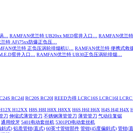
压涡…
RAMFAN优兰特 UB20xx MED窖井入口…
RAMFAN优兰特
优兰特 AFi75xx防爆正负压…
MFAN优兰特 正负压涡轮排烟机U…
RAMFAN优兰特 便携式救
 M.E.D窖井入口…
RAMFAN优兰特 UB30正负压涡轮排烟…
C24S RC24I
RC20S RC20I
REED力得 LCRC16S LCRC16I LCR
 H12X H12XX
H8S H8I H8X H8XX
H6S H6I H6X
H4S H4I H4X
H
管刀
伸缩式薄管管刀
不锈钢薄管管刀
薄管管刀
气动往复锯
通用绞牙
5401电动套丝机
5301PD电动套丝机
偏斜式)
铝质管钳(直式)
60英寸管钳部件
管钳(45度偏斜式)
管钳(直