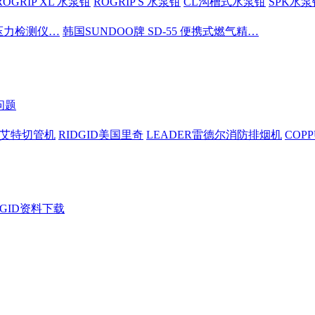
ROGRIP XL 水泵钳
ROGRIP S 水泵钳
CL沟槽式水泵钳
SPK水泵
密压力检测仪…
韩国SUNDOO牌 SD-55 便携式燃气精…
问题
依艾特切管机
RIDGID美国里奇
LEADER雷德尔消防排烟机
COP
DGID资料下载