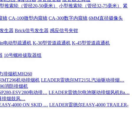
型推索轮（管径20-50毫米）
小型推索轮（管径32-75毫米）
紧
内窥镜
CA-100微型内窥镜
CA-300数字内窥镜
6MM直径摄像头
号发生器
Brick信号发生器
感应信号夹钳
 Spin电动型疏通机
K-30型管道疏通机
K-45型管道疏通机
器
10号螺栓拔取器组
力排烟机MH260
尔MT296机动排烟机
LEADER雷德尔MT215L汽油驱动排烟…
296消防排烟机
P280-ESV280电动排…
LEADER雷德尔电池驱动排烟风机Ba…
防爆排烟鼓风…
SY-4000 ON SKID …
LEADER雷德尔EASY-4000 TRAILER-