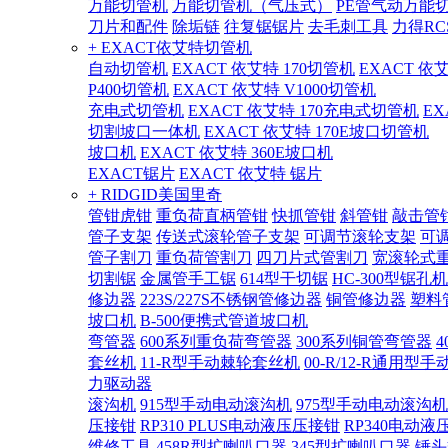
万能切管机
万能切管机（气压式）
PE管气动万能
刀片和配件
除垢链
往复锯锯片
去毛刺工具
力得RC
+ EXACT依艾特切管机
自动切管机
EXACT 依艾特 170切管机
EXACT 依
P400切管机
EXACT 依艾特 V1000切管机
充电式切管机
EXACT 依艾特 170充电式切管机
EX
切割坡口一体机
EXACT 依艾特 170E坡口切管机
坡口机
EXACT 依艾特 360E坡口机
EXACT锯片
EXACT 依艾特 锯片
+ RIDGID美国里奇
管钳虎钳
重负荷直柄管钳
快抓管钳
斜管钳
敲击管
管子支架
传送式滚轮管子支架
可调节滚轮支架
可
管子割刀
重负荷管割刀
四刀片式管割刀
宽滚轮式
切割锯
金属管手工锯
614型干切锯
HC-300型锯孔机
修边器
223S/227S不锈钢管修边器
铜管修边器
塑料
坡口机
B-500便携式管道坡口机
弯管器
600系列重负荷弯管器
300系列铜管弯管器
套丝机
11-R型手动棘轮套丝机
00-R/12-R通用型
力驱动器
滚沟机
915型手动电动滚沟机
975型手动电动滚沟机
压接钳
RP310 PLUS电动液压压接钳
RP340电动液
维修工具
458R型扩喇叭口器
345型扩喇叭口器
锤头