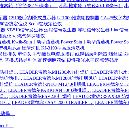
推索轮（管径38-150毫米）…
小型推索轮（管径40-100毫米）
小
示器
CS10数字刻录式显示器
LT1000推索轮控制器
CA-25数字
-60管线定位仪
Scout管线定位仪
生器
ST-510信号发生器
远程信号发生器
浮动信号发生器
Line信
测距仪
可燃气体探测仪
疏通机
Kwik-Spin手动型疏通机
Power Spin手动型疏通机
Power
200型机动式高压清洗机
KJ-3100型高压清洗机
形压接头
剪切头
手动液压电缆压接钳
线缆铝层剥除器
螺丝拔取
具
替换式钻导引体
高速钢麻花钻
磁性夜光水平仪
锻造砧座
消防排烟…
LEADER雷德尔MH236水力排烟机
LEADER雷德尔水
驱动机动排…
LEADER雷德尔MT280机动排烟风机
LEADER雷德
6排烟机
LEADER雷德尔NEO-MT240排烟机
LEADER雷德尔MT
S2…
LEADER雷德尔PARKFAN 80电动排烟…
LEADER雷德尔ES
排烟…
LEADER雷德尔ESV230排烟机
LEADER雷德尔SAX320
ID …
LEADER雷德尔EASY 2000 TRAILER-…
LEADER雷德尔EA
认证防爆…
net H…