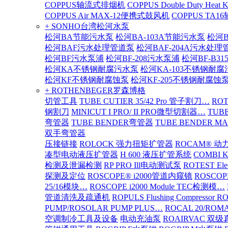
COPPUS轴流式排烟机
COPPUS Double Duty Heat K
COPPUS Air MAX-12便携式鼓风机
COPPUS TA
+ SONHO台湾松河水泵
松河BA节能污水泵
松河BA-103A节能污水泵
松河B
松河BAF污水处理管道泵
松河BAF-204A污水处理
松河BF污水泵浦
松河BF-208污水泵浦
松河BF-B3
松河KA不锈钢耐腐污水泵
松河KA-103不锈钢耐
松河KF不锈钢耐腐蚀泵
松河KF-205不锈钢耐腐蚀
+ ROTHENBEGER罗森博格
切管工具
TUBE CUTIER 35/42 Pro 管子割刀…
RO
钢割刀
MINICUT I PRO/ II PRO微型切割器…
TUBE
弯管器
TUBE BENDER弯管器
TUBE BENDER MA
双手弯管器
压接链接
ROLOCK 强力扭矩扩管器
ROCAM® 
凑型电动液压扩管器
H 600 液压扩管系统
COMBI 
检测及泄漏检测
RP PRO Ill电动测试泵
ROTEST El
探测及定位
ROSCOPE® i2000管道内窥镜
ROSCOP
25/16模块…
ROSCOPE i2000 Module TEC检测模…
管道清洗及疏通机
ROPULS Flushing Compressor 
PUMP/ROSOLAR PUMP PLUS…
ROCAL 20/ROMA
空调制冷工具及设备
电动充油泵
ROAIRVAC 双