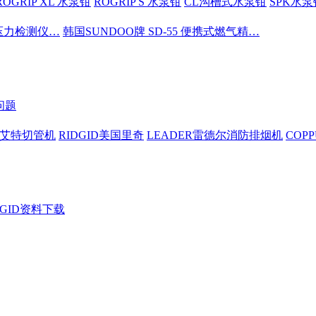
ROGRIP XL 水泵钳
ROGRIP S 水泵钳
CL沟槽式水泵钳
SPK水泵
密压力检测仪…
韩国SUNDOO牌 SD-55 便携式燃气精…
问题
依艾特切管机
RIDGID美国里奇
LEADER雷德尔消防排烟机
COP
DGID资料下载