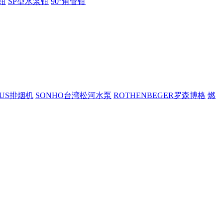
钳
SP型水泵钳
90°角管钳
PUS排烟机
SONHO台湾松河水泵
ROTHENBEGER罗森博格
燃