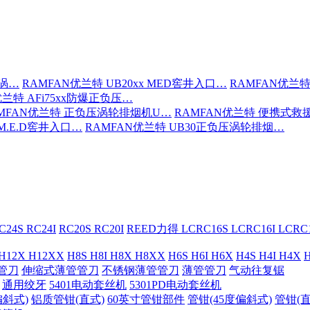
压涡…
RAMFAN优兰特 UB20xx MED窖井入口…
RAMFAN优兰特
优兰特 AFi75xx防爆正负压…
MFAN优兰特 正负压涡轮排烟机U…
RAMFAN优兰特 便携式救
 M.E.D窖井入口…
RAMFAN优兰特 UB30正负压涡轮排烟…
C24S RC24I
RC20S RC20I
REED力得 LCRC16S LCRC16I LCR
 H12X H12XX
H8S H8I H8X H8XX
H6S H6I H6X
H4S H4I H4X
H
管刀
伸缩式薄管管刀
不锈钢薄管管刀
薄管管刀
气动往复锯
通用绞牙
5401电动套丝机
5301PD电动套丝机
偏斜式)
铝质管钳(直式)
60英寸管钳部件
管钳(45度偏斜式)
管钳(直