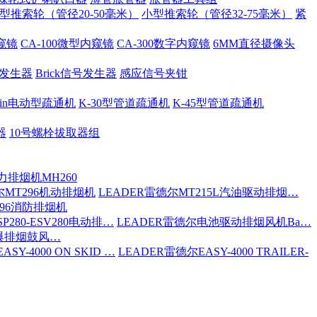
型推索轮（管径20-50毫米）
小型推索轮（管径32-75毫米）
紧
内窥镜
CA-100微型内窥镜
CA-300数字内窥镜
6MM直径摄像头
号发生器
Brick信号发生器
感应信号夹钳
 Spin电动型疏通机
K-30型管道疏通机
K-45型管道疏通机
器
10号螺栓拔取器组
力排烟机MH260
尔MT296机动排烟机
LEADER雷德尔MT215L汽油驱动排烟…
296消防排烟机
P280-ESV280电动排…
LEADER雷德尔电池驱动排烟风机Ba…
防爆排烟鼓风…
SY-4000 ON SKID …
LEADER雷德尔EASY-4000 TRAILER-