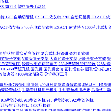
切管机
S8-36刀片
塑料管去毛刺器
艾特 170E自动切管机
EXACT 依艾特 220E自动切管机
EXACT 
ACT 依艾特 P400充电式切管机
EXACT 依艾特 V1000充电式
钳
铲状钳
重负荷弯管钳
复合式杠杆管钳
铝柄直管钳
调节管子支架
V型头管子支架
大直径管子支架
滚轮头管子支架
管
重负荷管割刀
铰接式重负荷管割刀
238-P型铸铁管切管器
226型
HC-450型锯孔机
圆孔锯
圆孔锯套装
圆孔锯轴芯
圆孔锯轴芯加
管修边器
4100铜绿清除器
导管整形工具
400系列仪表管用弯管器
400系列硬质管道弯管器
456型三用弯管
手动棘轮套丝机
手动套丝机用牙模头
手动套丝机用板牙
后撤式手动
916型滚沟机
918型滚沟机
918-I型滚沟机
920型滚沟机
压压接钳
压接钳口
1807压接钳
式扩喇叭口器
重负荷扩喇叭口器
精密非棘轮式扩喇叭口器
精密