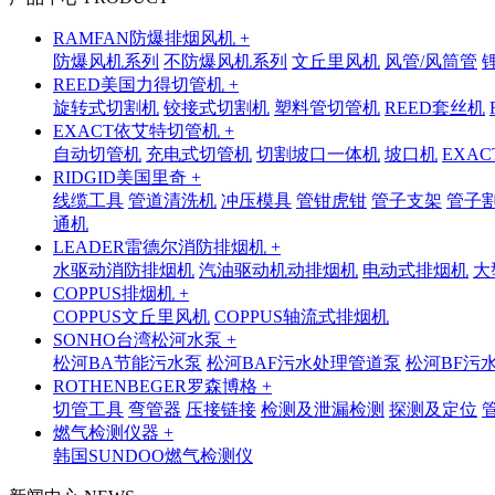
RAMFAN防爆排烟风机 +
防爆风机系列
不防爆风机系列
文丘里风机
风管/风筒管
REED美国力得切管机 +
旋转式切割机
铰接式切割机
塑料管切管机
REED套丝机
EXACT依艾特切管机 +
自动切管机
充电式切管机
切割坡口一体机
坡口机
EXA
RIDGID美国里奇 +
线缆工具
管道清洗机
冲压模具
管钳虎钳
管子支架
管子
通机
LEADER雷德尔消防排烟机 +
水驱动消防排烟机
汽油驱动机动排烟机
电动式排烟机
大
COPPUS排烟机 +
COPPUS文丘里风机
COPPUS轴流式排烟机
SONHO台湾松河水泵 +
松河BA节能污水泵
松河BAF污水处理管道泵
松河BF污
ROTHENBEGER罗森博格 +
切管工具
弯管器
压接链接
检测及泄漏检测
探测及定位
燃气检测仪器 +
韩国SUNDOO燃气检测仪