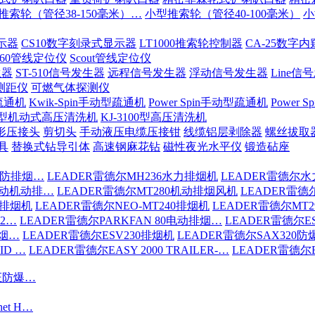
推索轮（管径38-150毫米）…
小型推索轮（管径40-100毫米）
小
示器
CS10数字刻录式显示器
LT1000推索轮控制器
CA-25数字
-60管线定位仪
Scout管线定位仪
生器
ST-510信号发生器
远程信号发生器
浮动信号发生器
Line信
测距仪
可燃气体探测仪
疏通机
Kwik-Spin手动型疏通机
Power Spin手动型疏通机
Power
200型机动式高压清洗机
KJ-3100型高压清洗机
形压接头
剪切头
手动液压电缆压接钳
线缆铝层剥除器
螺丝拔取
具
替换式钻导引体
高速钢麻花钻
磁性夜光水平仪
锻造砧座
消防排烟…
LEADER雷德尔MH236水力排烟机
LEADER雷德尔水
驱动机动排…
LEADER雷德尔MT280机动排烟风机
LEADER雷德
6排烟机
LEADER雷德尔NEO-MT240排烟机
LEADER雷德尔MT
S2…
LEADER雷德尔PARKFAN 80电动排烟…
LEADER雷德尔ES
排烟…
LEADER雷德尔ESV230排烟机
LEADER雷德尔SAX320
ID …
LEADER雷德尔EASY 2000 TRAILER-…
LEADER雷德尔EA
认证防爆…
net H…