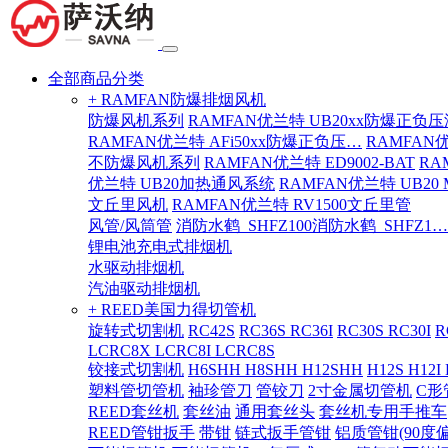
全部商品分类
+ RAMFAN防爆排烟风机
防爆风机系列
RAMFAN优兰特 UB20xx防爆正负
RAMFAN优兰特 AFi50xx防爆正负压…
RAMFAN
不防爆风机系列
RAMFAN优兰特 ED9002-BAT
RA
优兰特 UB20加热通风系统
RAMFAN优兰特 UB20
文丘里风机
RAMFAN优兰特 RV1500文丘里管
风管/风筒管
消防水鹤_SHFZ100消防水鹤_SHFZ1…
锂电池充电式排烟机
水驱动排烟机
汽油驱动排烟机
+ REED美国力得切管机
旋转式切割机
RC42S
RC36S RC36I
RC30S RC30I
R
LCRC8X LCRC8I LCRC8S
铰接式切割机
H6SHH H8SHH H12SHH
H12S H12I
塑料管切管机
袖珍管刀
管铰刀
2寸金属切管机
C形
REED套丝机
套丝油
通用套丝头
套丝机专用手推车
REED管钳扳手
带钳
链式扳手管钳
铝质管钳(90度