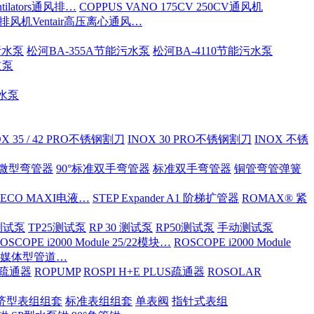
tilators通风排…
COPPUS VANO 175CV 250CV通风机
S排风机Ventair高压离心通风…
污水泵
松河BA-355A节能污水泵
松河BA-4110节能污水泵
道泵
污水泵
OX 35 / 42 PRO不锈钢割刀
INOX 30 PRO不锈钢割刀
INOX 不锈
ND微型弯管器
90°标准双手弯管器
标准双手弯管器
铜管弯管弹簧
 ECO MAXI电液…
STEP Expander A1 阶梯扩管器
ROMAX® 紧
OX测试泵
TP25测试泵
RP 30 测试泵
RP50测试泵
手动测试泵
OSCOPE i2000 Module 25/22模块…
ROSCOPE i2000 Module
ia 多媒体型管道…
S/疏通器
ROPUMP
ROSPI H+E PLUS疏通器
ROSOLAR
济型表组组套
标准表组组套
单表阀
指针式表组