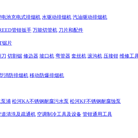
锂电池充电式排烟机
水驱动排烟机
汽油驱动排烟机
REED管钳扳手
万能切管机
刀片和配件
CT锯片
割刀
切割锯
修边器
坡口机
弯管器
套丝机
滚沟机
压接钳
维修工
型消防排烟机
移动防爆排烟机
水泵浦
松河KA不锈钢耐腐污水泵
松河KF不锈钢耐腐蚀泵
管道清洗及疏通机
空调制冷工具及设备
管钳通用工具