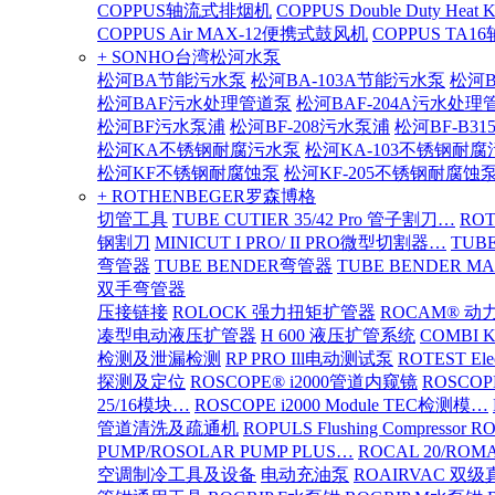
COPPUS轴流式排烟机
COPPUS Double Duty Heat K
COPPUS Air MAX-12便携式鼓风机
COPPUS TA
+ SONHO台湾松河水泵
松河BA节能污水泵
松河BA-103A节能污水泵
松河B
松河BAF污水处理管道泵
松河BAF-204A污水处理
松河BF污水泵浦
松河BF-208污水泵浦
松河BF-B3
松河KA不锈钢耐腐污水泵
松河KA-103不锈钢耐
松河KF不锈钢耐腐蚀泵
松河KF-205不锈钢耐腐蚀
+ ROTHENBEGER罗森博格
切管工具
TUBE CUTIER 35/42 Pro 管子割刀…
RO
钢割刀
MINICUT I PRO/ II PRO微型切割器…
TUBE
弯管器
TUBE BENDER弯管器
TUBE BENDER MA
双手弯管器
压接链接
ROLOCK 强力扭矩扩管器
ROCAM® 
凑型电动液压扩管器
H 600 液压扩管系统
COMBI 
检测及泄漏检测
RP PRO Ill电动测试泵
ROTEST El
探测及定位
ROSCOPE® i2000管道内窥镜
ROSCOP
25/16模块…
ROSCOPE i2000 Module TEC检测模…
管道清洗及疏通机
ROPULS Flushing Compressor 
PUMP/ROSOLAR PUMP PLUS…
ROCAL 20/ROMA
空调制冷工具及设备
电动充油泵
ROAIRVAC 双