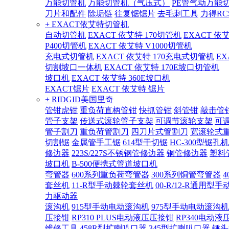
万能切管机
万能切管机（气压式）
PE管气动万能
刀片和配件
除垢链
往复锯锯片
去毛刺工具
力得RC
+ EXACT依艾特切管机
自动切管机
EXACT 依艾特 170切管机
EXACT 依
P400切管机
EXACT 依艾特 V1000切管机
充电式切管机
EXACT 依艾特 170充电式切管机
EX
切割坡口一体机
EXACT 依艾特 170E坡口切管机
坡口机
EXACT 依艾特 360E坡口机
EXACT锯片
EXACT 依艾特 锯片
+ RIDGID美国里奇
管钳虎钳
重负荷直柄管钳
快抓管钳
斜管钳
敲击管
管子支架
传送式滚轮管子支架
可调节滚轮支架
可
管子割刀
重负荷管割刀
四刀片式管割刀
宽滚轮式
切割锯
金属管手工锯
614型干切锯
HC-300型锯孔机
修边器
223S/227S不锈钢管修边器
铜管修边器
塑料
坡口机
B-500便携式管道坡口机
弯管器
600系列重负荷弯管器
300系列铜管弯管器
套丝机
11-R型手动棘轮套丝机
00-R/12-R通用型
力驱动器
滚沟机
915型手动电动滚沟机
975型手动电动滚沟机
压接钳
RP310 PLUS电动液压压接钳
RP340电动液
维修工具
458R型扩喇叭口器
345型扩喇叭口器
锤头