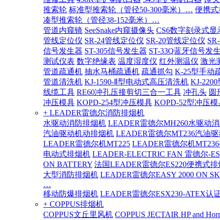
推索轮
标准型推索轮（管径50-300毫米）…
便携式
凑型推索轮（管径38-152毫米）…
管道内窥镜
SeeSnake内窥摄像头
CS6数字刻录式显
管线定位仪
SR-24管线定位仪
SR-20管线定位仪
SR
信号发生器
ST-305信号发生器
ST-33Q蓝牙信号发
测试仪表
数字绝缘表
温度湿度仪
红外测温仪
激光
管道疏通机
抽水马桶疏通机
疏通抓勾
K-25型手动
管道清洗机
KJ-1590-Ⅱ型电动式高压清洗机
KJ-2
线缆工具
RE60冲孔压接剪切三合一工具
冲孔头
圆
冲压模具
KOPD-254型冲压模具
KOPD-52型冲压模
+ LEADER雷德尔消防排烟机
水驱动消防排烟机
LEADER雷德尔MH260水驱动
汽油驱动机动排烟机
LEADER雷德尔MT236汽油
LEADER雷德尔机MT225
LEADER雷德尔机MT23
电动式排烟机
LEADER-ELECTRIC FAN 雷德尔-E
ON BATTERY
法国LEADER雷德尔ES220便携式
大型消防排烟机
LEADER雷德尔EASY 2000 ON SK
…
移动防爆排烟机
LEADER雷德尔ESX230-ATEX
+ COPPUS排烟机
COPPUS文丘里风机
COPPUS JECTAIR HP and Hor