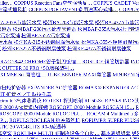
iller…
COPPUS Reaction Fans空气驱动反…
COPPUS CADET Ven
16轴流式通风机
COPPUS PORTAVENT多用途离心式排…
COPPU
A-205B节能污水泵
松河BA-208节能污水泵
松河BA-437A节能
管道泵
松河BAF-208污水处理管道泵
松河BAF-355A污水处理管
15污水泵浦
松河BF-355A污水泵浦
腐污水泵
松河KA-315不锈钢耐腐污水泵
松河KA-355不锈钢耐腐
泵
松河KF-322A不锈钢耐腐蚀泵
松河KF-437A不锈钢耐腐蚀泵
TRAC 28/42 CHROME管子割刀镀锚…
ROSLICE 铜管切割器
IN
 CUTTER 30 PRO / 5O增强型割…
XI MSR Set 弯管组…
TUBE BENDER MAXI弯管器
MINIBE
动力扭矩扩管器
EXPANDER AO扩管器
ROMAX® EXPANDER AC
KIT 扩管器 ／T 型拉孔器
ectronic 3气体测漏仪
ROTEST 探测喷剂
RP 50-S/I RP 50-S IN
E 2000 App管道内窥镜
ROSCOPE i2000 Module ROSCAN 15…
R
ROSCOPE i2000 Module ROLOC PLU…
ROCAM 4 Multimed
ROP…
ROPULS ROCLEAN 脉冲清洗机
ROPUMP® SUPER PLU
TIC 20
WC-BLITZ R0-3疏通器
级真空泵
ROKLIMA MULTI 4F制冷设备全自动…
基本表组组套
经