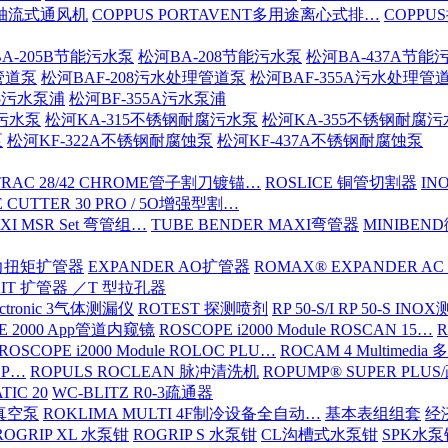
16轴流式通风机
COPPUS PORTAVENT多用途离心式排…
COPPU
A-205B节能污水泵
松河BA-208节能污水泵
松河BA-437A节能
管道泵
松河BAF-208污水处理管道泵
松河BAF-355A污水处理管
15污水泵浦
松河BF-355A污水泵浦
腐污水泵
松河KA-315不锈钢耐腐污水泵
松河KA-355不锈钢耐腐
泵
松河KF-322A不锈钢耐腐蚀泵
松河KF-437A不锈钢耐腐蚀泵
TRAC 28/42 CHROME管子割刀镀锚…
ROSLICE 铜管切割器
IN
 CUTTER 30 PRO / 5O增强型割…
XI MSR Set 弯管组…
TUBE BENDER MAXI弯管器
MINIBE
动力扭矩扩管器
EXPANDER AO扩管器
ROMAX® EXPANDER AC
KIT 扩管器 ／T 型拉孔器
ectronic 3气体测漏仪
ROTEST 探测喷剂
RP 50-S/I RP 50-S IN
E 2000 App管道内窥镜
ROSCOPE i2000 Module ROSCAN 15…
R
ROSCOPE i2000 Module ROLOC PLU…
ROCAM 4 Multimed
ROP…
ROPULS ROCLEAN 脉冲清洗机
ROPUMP® SUPER PLU
TIC 20
WC-BLITZ R0-3疏通器
级真空泵
ROKLIMA MULTI 4F制冷设备全自动…
基本表组组套
经
ROGRIP XL 水泵钳
ROGRIP S 水泵钳
CL沟槽式水泵钳
SPK水泵