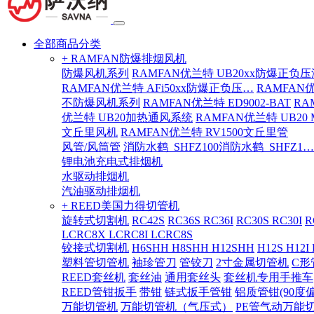
全部商品分类
+ RAMFAN防爆排烟风机
防爆风机系列
RAMFAN优兰特 UB20xx防爆正负
RAMFAN优兰特 AFi50xx防爆正负压…
RAMFAN
不防爆风机系列
RAMFAN优兰特 ED9002-BAT
RA
优兰特 UB20加热通风系统
RAMFAN优兰特 UB20
文丘里风机
RAMFAN优兰特 RV1500文丘里管
风管/风筒管
消防水鹤_SHFZ100消防水鹤_SHFZ1…
锂电池充电式排烟机
水驱动排烟机
汽油驱动排烟机
+ REED美国力得切管机
旋转式切割机
RC42S
RC36S RC36I
RC30S RC30I
R
LCRC8X LCRC8I LCRC8S
铰接式切割机
H6SHH H8SHH H12SHH
H12S H12I
塑料管切管机
袖珍管刀
管铰刀
2寸金属切管机
C形
REED套丝机
套丝油
通用套丝头
套丝机专用手推车
REED管钳扳手
带钳
链式扳手管钳
铝质管钳(90度
万能切管机
万能切管机（气压式）
PE管气动万能