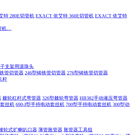
依艾特 280E切管机
EXACT 依艾特 360E切管机
EXACT 依艾特
切管机…
子支架用滚珠头
铸铁管切管器
246型铸铁管切管器
276型铸铁管切管器
长杆
器
棘轮杠杆式弯管器
326型棘轮弯管器
HB382手动液压弯管器
套丝机
690-I型手持电动套丝机
700型手持电动套丝机
300型动
棘轮式扩喇叭口器
薄管胀管器
胀管器工具组