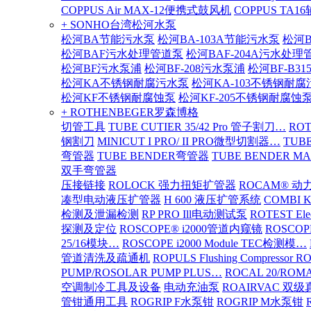
COPPUS Air MAX-12便携式鼓风机
COPPUS TA
+ SONHO台湾松河水泵
松河BA节能污水泵
松河BA-103A节能污水泵
松河B
松河BAF污水处理管道泵
松河BAF-204A污水处理
松河BF污水泵浦
松河BF-208污水泵浦
松河BF-B3
松河KA不锈钢耐腐污水泵
松河KA-103不锈钢耐
松河KF不锈钢耐腐蚀泵
松河KF-205不锈钢耐腐蚀
+ ROTHENBEGER罗森博格
切管工具
TUBE CUTIER 35/42 Pro 管子割刀…
RO
钢割刀
MINICUT I PRO/ II PRO微型切割器…
TUBE
弯管器
TUBE BENDER弯管器
TUBE BENDER MA
双手弯管器
压接链接
ROLOCK 强力扭矩扩管器
ROCAM® 
凑型电动液压扩管器
H 600 液压扩管系统
COMBI 
检测及泄漏检测
RP PRO Ill电动测试泵
ROTEST El
探测及定位
ROSCOPE® i2000管道内窥镜
ROSCOP
25/16模块…
ROSCOPE i2000 Module TEC检测模…
管道清洗及疏通机
ROPULS Flushing Compressor 
PUMP/ROSOLAR PUMP PLUS…
ROCAL 20/ROMA
空调制冷工具及设备
电动充油泵
ROAIRVAC 双
管钳通用工具
ROGRIP F水泵钳
ROGRIP M水泵钳