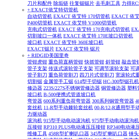
刀片和配件
除垢链
往复锯锯片
去毛刺工具
力得RC
+ EXACT依艾特切管机
自动切管机
EXACT 依艾特 170切管机
EXACT 依
P400切管机
EXACT 依艾特 V1000切管机
充电式切管机
EXACT 依艾特 170充电式切管机
EX
切割坡口一体机
EXACT 依艾特 170E坡口切管机
坡口机
EXACT 依艾特 360E坡口机
EXACT锯片
EXACT 依艾特 锯片
+ RIDGID美国里奇
管钳虎钳
重负荷直柄管钳
快抓管钳
斜管钳
敲击管
管子支架
传送式滚轮管子支架
可调节滚轮支架
可
管子割刀
重负荷管割刀
四刀片式管割刀
宽滚轮式
切割锯
金属管手工锯
614型干切锯
HC-300型锯孔机
修边器
223S/227S不锈钢管修边器
铜管修边器
塑料
坡口机
B-500便携式管道坡口机
弯管器
600系列重负荷弯管器
300系列铜管弯管器
套丝机
11-R型手动棘轮套丝机
00-R/12-R通用型
力驱动器
滚沟机
915型手动电动滚沟机
975型手动电动滚沟机
压接钳
RP310 PLUS电动液压压接钳
RP340电动液
维修工具
458R型扩喇叭口器
345型扩喇叭口器
锤头