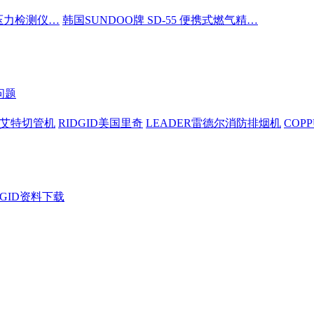
密压力检测仪…
韩国SUNDOO牌 SD-55 便携式燃气精…
问题
依艾特切管机
RIDGID美国里奇
LEADER雷德尔消防排烟机
COP
DGID资料下载