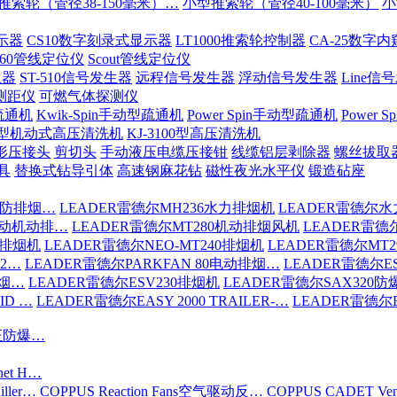
推索轮（管径38-150毫米）…
小型推索轮（管径40-100毫米）
小
示器
CS10数字刻录式显示器
LT1000推索轮控制器
CA-25数字
-60管线定位仪
Scout管线定位仪
生器
ST-510信号发生器
远程信号发生器
浮动信号发生器
Line信
测距仪
可燃气体探测仪
疏通机
Kwik-Spin手动型疏通机
Power Spin手动型疏通机
Power
200型机动式高压清洗机
KJ-3100型高压清洗机
形压接头
剪切头
手动液压电缆压接钳
线缆铝层剥除器
螺丝拔取
具
替换式钻导引体
高速钢麻花钻
磁性夜光水平仪
锻造砧座
消防排烟…
LEADER雷德尔MH236水力排烟机
LEADER雷德尔水
驱动机动排…
LEADER雷德尔MT280机动排烟风机
LEADER雷德
6排烟机
LEADER雷德尔NEO-MT240排烟机
LEADER雷德尔MT
S2…
LEADER雷德尔PARKFAN 80电动排烟…
LEADER雷德尔ES
排烟…
LEADER雷德尔ESV230排烟机
LEADER雷德尔SAX320
ID …
LEADER雷德尔EASY 2000 TRAILER-…
LEADER雷德尔EA
认证防爆…
net H…
iller…
COPPUS Reaction Fans空气驱动反…
COPPUS CADET Ven