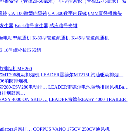
型推索轮（管径20-50毫米）
小型推索轮（管径32-75毫米）
紧
内窥镜
CA-100微型内窥镜
CA-300数字内窥镜
6MM直径摄像头
号发生器
Brick信号发生器
感应信号夹钳
 Spin电动型疏通机
K-30型管道疏通机
K-45型管道疏通机
器
10号螺栓拔取器组
力排烟机MH260
尔MT296机动排烟机
LEADER雷德尔MT215L汽油驱动排烟…
296消防排烟机
P280-ESV280电动排…
LEADER雷德尔电池驱动排烟风机Ba…
防爆排烟鼓风…
SY-4000 ON SKID …
LEADER雷德尔EASY-4000 TRAILER-
tilators通风排…
COPPUS VANO 175CV 250CV通风机