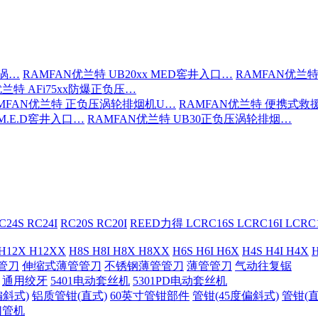
压涡…
RAMFAN优兰特 UB20xx MED窖井入口…
RAMFAN优兰特
优兰特 AFi75xx防爆正负压…
MFAN优兰特 正负压涡轮排烟机U…
RAMFAN优兰特 便携式救
 M.E.D窖井入口…
RAMFAN优兰特 UB30正负压涡轮排烟…
C24S RC24I
RC20S RC20I
REED力得 LCRC16S LCRC16I LCR
 H12X H12XX
H8S H8I H8X H8XX
H6S H6I H6X
H4S H4I H4X
H
管刀
伸缩式薄管管刀
不锈钢薄管管刀
薄管管刀
气动往复锯
通用绞牙
5401电动套丝机
5301PD电动套丝机
偏斜式)
铝质管钳(直式)
60英寸管钳部件
管钳(45度偏斜式)
管钳(直
切管机