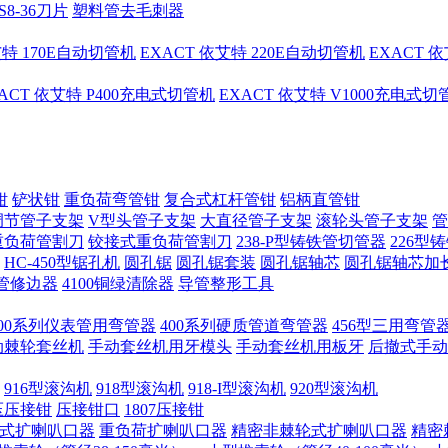
S8-36刀片
塑料管去毛刺器
艾特 170E自动切管机
EXACT 依艾特 220E自动切管机
EXACT 
ACT 依艾特 P400充电式切管机
EXACT 依艾特 V1000充电式
钳
铲状钳
重负荷弯管钳
复合式杠杆管钳
铝柄直管钳
调节管子支架
V型头管子支架
大直径管子支架
滚轮头管子支架
管
重负荷管割刀
铰接式重负荷管割刀
238-P型铸铁管切管器
226型
HC-450型锯孔机
圆孔锯
圆孔锯套装
圆孔锯轴芯
圆孔锯轴芯加
管修边器
4100铜绿清除器
导管整形工具
400系列仪表管用弯管器
400系列硬质管道弯管器
456型三用弯管
手动棘轮套丝机
手动套丝机用牙模头
手动套丝机用板牙
后撤式手动
916型滚沟机
918型滚沟机
918-I型滚沟机
920型滚沟机
压压接钳
压接钳口
1807压接钳
式扩喇叭口器
重负荷扩喇叭口器
精密非棘轮式扩喇叭口器
精密