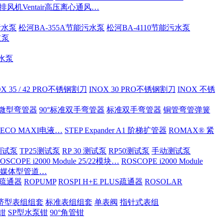
S排风机Ventair高压离心通风…
污水泵
松河BA-355A节能污水泵
松河BA-4110节能污水泵
道泵
污水泵
OX 35 / 42 PRO不锈钢割刀
INOX 30 PRO不锈钢割刀
INOX 不锈
ND微型弯管器
90°标准双手弯管器
标准双手弯管器
铜管弯管弹簧
 ECO MAXI电液…
STEP Expander A1 阶梯扩管器
ROMAX® 紧
OX测试泵
TP25测试泵
RP 30 测试泵
RP50测试泵
手动测试泵
OSCOPE i2000 Module 25/22模块…
ROSCOPE i2000 Module
ia 多媒体型管道…
S/疏通器
ROPUMP
ROSPI H+E PLUS疏通器
ROSOLAR
济型表组组套
标准表组组套
单表阀
指针式表组
钳
SP型水泵钳
90°角管钳