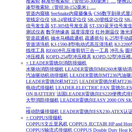
推索轮
标准型推索轮（管径50-300毫米）…
便携式
凑型推索轮（管径38-152毫米）…
管道内窥镜
SeeSnake内窥摄像头
CS6数字刻录式显
管线定位仪
SR-24管线定位仪
SR-20管线定位仪
SR
信号发生器
ST-305信号发生器
ST-33Q蓝牙信号发
测试仪表
数字绝缘表
温度湿度仪
红外测温仪
激光
管道疏通机
抽水马桶疏通机
疏通抓勾
K-25型手动
管道清洗机
KJ-1590-Ⅱ型电动式高压清洗机
KJ-2
线缆工具
RE60冲孔压接剪切三合一工具
冲孔头
圆
冲压模具
KOPD-254型冲压模具
KOPD-52型冲压模
+ LEADER雷德尔消防排烟机
水驱动消防排烟机
LEADER雷德尔MH260水驱动
汽油驱动机动排烟机
LEADER雷德尔MT236汽油
LEADER雷德尔机MT225
LEADER雷德尔机MT23
电动式排烟机
LEADER-ELECTRIC FAN 雷德尔-E
ON BATTERY
法国LEADER雷德尔ES220便携式
大型消防排烟机
LEADER雷德尔EASY 2000 ON SK
…
移动防爆排烟机
LEADER雷德尔ESX230-ATEX
+ COPPUS排烟机
COPPUS文丘里风机
COPPUS JECTAIR HP and Hor
COPPUS轴流式排烟机
COPPUS Double Duty Heat K