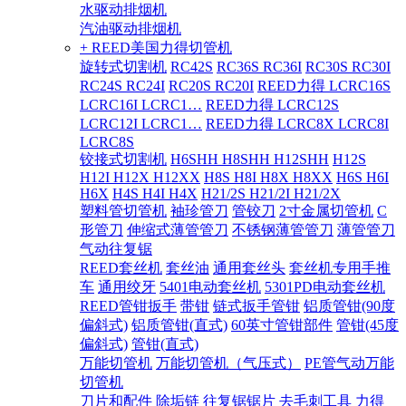
水驱动排烟机
汽油驱动排烟机
+ REED美国力得切管机
旋转式切割机
RC42S
RC36S RC36I
RC30S RC30I
RC24S RC24I
RC20S RC20I
REED力得 LCRC16S
LCRC16I LCRC1…
REED力得 LCRC12S
LCRC12I LCRC1…
REED力得 LCRC8X LCRC8I
LCRC8S
铰接式切割机
H6SHH H8SHH H12SHH
H12S
H12I H12X H12XX
H8S H8I H8X H8XX
H6S H6I
H6X
H4S H4I H4X
H21/2S H21/2I H21/2X
塑料管切管机
袖珍管刀
管铰刀
2寸金属切管机
C
形管刀
伸缩式薄管管刀
不锈钢薄管管刀
薄管管刀
气动往复锯
REED套丝机
套丝油
通用套丝头
套丝机专用手推
车
通用绞牙
5401电动套丝机
5301PD电动套丝机
REED管钳扳手
带钳
链式扳手管钳
铝质管钳(90度
偏斜式)
铝质管钳(直式)
60英寸管钳部件
管钳(45度
偏斜式)
管钳(直式)
万能切管机
万能切管机（气压式）
PE管气动万能
切管机
刀片和配件
除垢链
往复锯锯片
去毛刺工具
力得