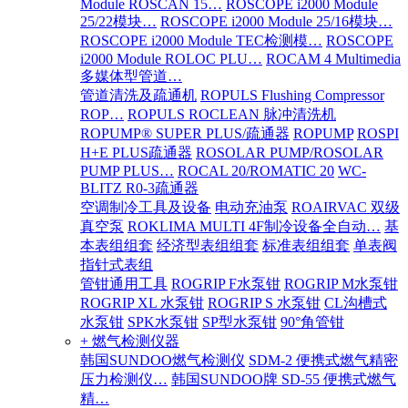
Module ROSCAN 15…
ROSCOPE i2000 Module
25/22模块…
ROSCOPE i2000 Module 25/16模块…
ROSCOPE i2000 Module TEC检测模…
ROSCOPE
i2000 Module ROLOC PLU…
ROCAM 4 Multimedia
多媒体型管道…
管道清洗及疏通机
ROPULS Flushing Compressor
ROP…
ROPULS ROCLEAN 脉冲清洗机
ROPUMP® SUPER PLUS/疏通器
ROPUMP
ROSPI
H+E PLUS疏通器
ROSOLAR PUMP/ROSOLAR
PUMP PLUS…
ROCAL 20/ROMATIC 20
WC-
BLITZ R0-3疏通器
空调制冷工具及设备
电动充油泵
ROAIRVAC 双级
真空泵
ROKLIMA MULTI 4F制冷设备全自动…
基
本表组组套
经济型表组组套
标准表组组套
单表阀
指针式表组
管钳通用工具
ROGRIP F水泵钳
ROGRIP M水泵钳
ROGRIP XL 水泵钳
ROGRIP S 水泵钳
CL沟槽式
水泵钳
SPK水泵钳
SP型水泵钳
90°角管钳
+ 燃气检测仪器
韩国SUNDOO燃气检测仪
SDM-2 便携式燃气精密
压力检测仪…
韩国SUNDOO牌 SD-55 便携式燃气
精…