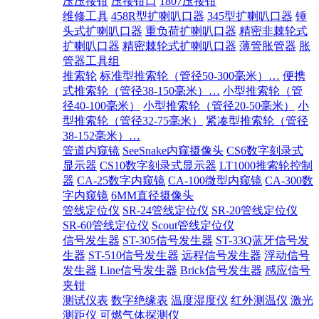
压压接钳
压接钳口
1807压接钳
维修工具
458R型扩喇叭口器
345型扩喇叭口器
锤
头式扩喇叭口器
重负荷扩喇叭口器
精密非棘轮式
扩喇叭口器
精密棘轮式扩喇叭口器
薄管胀管器
胀
管器工具组
推索轮
标准型推索轮（管径50-300毫米）…
便携
式推索轮（管径38-150毫米）…
小型推索轮（管
径40-100毫米）
小型推索轮（管径20-50毫米）
小
型推索轮（管径32-75毫米）
紧凑型推索轮（管径
38-152毫米）…
管道内窥镜
SeeSnake内窥摄像头
CS6数字刻录式
显示器
CS10数字刻录式显示器
LT1000推索轮控制
器
CA-25数字内窥镜
CA-100微型内窥镜
CA-300数
字内窥镜
6MM直径摄像头
管线定位仪
SR-24管线定位仪
SR-20管线定位仪
SR-60管线定位仪
Scout管线定位仪
信号发生器
ST-305信号发生器
ST-33Q蓝牙信号发
生器
ST-510信号发生器
远程信号发生器
浮动信号
发生器
Line信号发生器
Brick信号发生器
感应信号
夹钳
测试仪表
数字绝缘表
温度湿度仪
红外测温仪
激光
测距仪
可燃气体探测仪