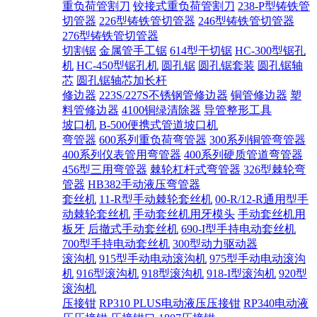
重负荷管割刀
铰接式重负荷管割刀
238-P型铸铁管
切管器
226型铸铁管切管器
246型铸铁管切管器
276型铸铁管切管器
切割锯
金属管手工锯
614型干切锯
HC-300型锯孔
机
HC-450型锯孔机
圆孔锯
圆孔锯套装
圆孔锯轴
芯
圆孔锯轴芯加长杆
修边器
223S/227S不锈钢管修边器
铜管修边器
塑
料管修边器
4100铜绿清除器
导管整形工具
坡口机
B-500便携式管道坡口机
弯管器
600系列重负荷弯管器
300系列铜管弯管器
400系列仪表管用弯管器
400系列硬质管道弯管器
456型三用弯管器
棘轮杠杆式弯管器
326型棘轮弯
管器
HB382手动液压弯管器
套丝机
11-R型手动棘轮套丝机
00-R/12-R通用型手
动棘轮套丝机
手动套丝机用牙模头
手动套丝机用
板牙
后撤式手动套丝机
690-I型手持电动套丝机
700型手持电动套丝机
300型动力驱动器
滚沟机
915型手动电动滚沟机
975型手动电动滚沟
机
916型滚沟机
918型滚沟机
918-I型滚沟机
920型
滚沟机
压接钳
RP310 PLUS电动液压压接钳
RP340电动液