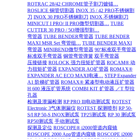
ROTRAC 28/42 CHROME管子割刀镀锚…
ROSLICE 铜管切割器
INOX 35 / 42 PRO不锈钢割
刀
INOX 30 PRO不锈钢割刀
INOX 不锈钢割刀
MINICUT I PRO/ II PRO微型切割器…
TUBE
CUTTER 30 PRO / 5O增强型割…
弯管器
TUBE BENDER弯管器
TUBE BENDER
MAXI MSR Set 弯管组…
TUBE BENDER MAXI
弯管器
MINIBEND微型弯管器
90°标准双手弯管器
标准双手弯管器
铜管弯管弹簧
双手弯管器
压接链接
ROLOCK 强力扭矩扩管器
ROCAM® 动
力扭矩扩管器
EXPANDER AO扩管器
ROMAX®
EXPANDER AC ECO MAXI电液…
STEP Expander
A1 阶梯扩管器
ROMAX® 紧凑型电动液压扩管器
H 600 液压扩管系统
COMBI KIT 扩管器 ／T 型拉
孔器
检测及泄漏检测
RP PRO Ill电动测试泵
ROTEST
Electronic 3气体测漏仪
ROTEST 探测喷剂
RP 50-
S/I RP 50-S INOX测试泵
TP25测试泵
RP 30 测试泵
RP50测试泵
手动测试泵
探测及定位
ROSCOPE® i2000管道内窥镜
ROSCOPE 2000 App管道内窥镜
ROSCOPE i2000