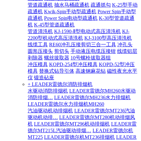
管道疏通机
抽水马桶疏通机
疏通抓勾
K-25型手动
疏通机
Kwik-Spin手动型疏通机
Power Spin手动型
疏通机
Power Spin电动型疏通机
K-30型管道疏通
机
K-45型管道疏通机
管道清洗机
KJ-1590-Ⅱ型电动式高压清洗机
KJ-
2200型机动式高压清洗机
KJ-3100型高压清洗机
线缆工具
RE60冲孔压接剪切三合一工具
冲孔头
圆形压接头
剪切头
手动液压电缆压接钳
线缆铝层
剥除器
螺丝拔取器
10号螺栓拔取器组
冲压模具
KOPD-254型冲压模具
KOPD-52型冲压
模具
替换式钻导引体
高速钢麻花钻
磁性夜光水平
仪
锻造砧座
+ LEADER雷德尔消防排烟机
水驱动消防排烟机
LEADER雷德尔MH260水驱动
消防排烟…
LEADER雷德尔MH236水力排烟机
LEADER雷德尔水力排烟机MH260
汽油驱动机动排烟机
LEADER雷德尔MT236汽油
驱动机动排…
LEADER雷德尔MT280机动排烟风
机
LEADER雷德尔MT296机动排烟机
LEADER雷
德尔MT215L汽油驱动排烟…
LEADER雷德尔机
MT225
LEADER雷德尔机MT236排烟机
LEADER