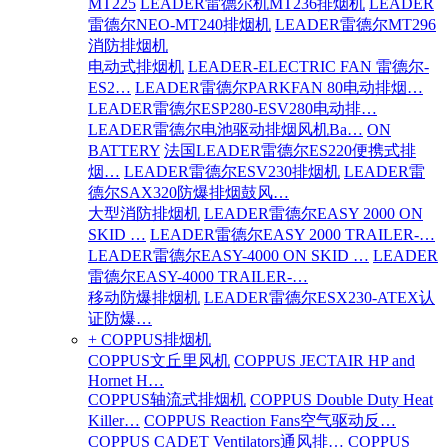
MT225
LEADER雷德尔机MT236排烟机
LEADER
雷德尔NEO-MT240排烟机
LEADER雷德尔MT296
消防排烟机
电动式排烟机
LEADER-ELECTRIC FAN 雷德尔-
ES2…
LEADER雷德尔PARKFAN 80电动排烟…
LEADER雷德尔ESP280-ESV280电动排…
LEADER雷德尔电池驱动排烟风机Ba…
ON
BATTERY
法国LEADER雷德尔ES220便携式排
烟…
LEADER雷德尔ESV230排烟机
LEADER雷
德尔SAX320防爆排烟鼓风…
大型消防排烟机
LEADER雷德尔EASY 2000 ON
SKID …
LEADER雷德尔EASY 2000 TRAILER-…
LEADER雷德尔EASY-4000 ON SKID …
LEADER
雷德尔EASY-4000 TRAILER-…
移动防爆排烟机
LEADER雷德尔ESX230-ATEX认
证防爆…
+ COPPUS排烟机
COPPUS文丘里风机
COPPUS JECTAIR HP and
Hornet H…
COPPUS轴流式排烟机
COPPUS Double Duty Heat
Killer…
COPPUS Reaction Fans空气驱动反…
COPPUS CADET Ventilators通风排…
COPPUS