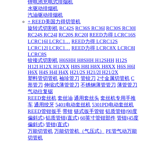
锂电池充电式排烟机
水驱动排烟机
汽油驱动排烟机
+ REED美国力得切管机
旋转式切割机
RC42S
RC36S RC36I
RC30S RC30I
RC24S RC24I
RC20S RC20I
REED力得 LCRC16S
LCRC16I LCRC1…
REED力得 LCRC12S
LCRC12I LCRC1…
REED力得 LCRC8X LCRC8I
LCRC8S
铰接式切割机
H6SHH H8SHH H12SHH
H12S
H12I H12X H12XX
H8S H8I H8X H8XX
H6S H6I
H6X
H4S H4I H4X
H21/2S H21/2I H21/2X
塑料管切管机
袖珍管刀
管铰刀
2寸金属切管机
C
形管刀
伸缩式薄管管刀
不锈钢薄管管刀
薄管管刀
气动往复锯
REED套丝机
套丝油
通用套丝头
套丝机专用手推
车
通用绞牙
5401电动套丝机
5301PD电动套丝机
REED管钳扳手
带钳
链式扳手管钳
铝质管钳(90度
偏斜式)
铝质管钳(直式)
60英寸管钳部件
管钳(45度
偏斜式)
管钳(直式)
万能切管机
万能切管机（气压式）
PE管气动万能
切管机