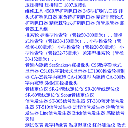
压压接钳
压接钳口
1807压接钳
维修工具
458R型扩喇叭口器
345型扩喇叭口器
锤
头式扩喇叭口器
重负荷扩喇叭口器
精密非棘轮式
扩喇叭口器
精密棘轮式扩喇叭口器
薄管胀管器
胀
管器工具组
推索轮
标准型推索轮（管径50-300毫米）…
便携
式推索轮（管径38-150毫米）…
小型推索轮（管
径40-100毫米）
小型推索轮（管径20-50毫米）
小
型推索轮（管径32-75毫米）
紧凑型推索轮（管径
38-152毫米）…
管道内窥镜
SeeSnake内窥摄像头
CS6数字刻录式
显示器
CS10数字刻录式显示器
LT1000推索轮控制
器
CA-25数字内窥镜
CA-100微型内窥镜
CA-300数
字内窥镜
6MM直径摄像头
管线定位仪
SR-24管线定位仪
SR-20管线定位仪
SR-60管线定位仪
Scout管线定位仪
信号发生器
ST-305信号发生器
ST-33Q蓝牙信号发
生器
ST-510信号发生器
远程信号发生器
浮动信号
发生器
Line信号发生器
Brick信号发生器
感应信号
夹钳
测试仪表
数字绝缘表
温度湿度仪
红外测温仪
激光