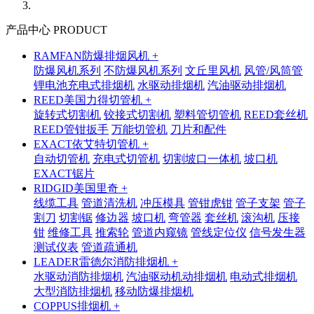
产品中心 PRODUCT
RAMFAN防爆排烟风机 +
防爆风机系列
不防爆风机系列
文丘里风机
风管/风筒管
锂电池充电式排烟机
水驱动排烟机
汽油驱动排烟机
REED美国力得切管机 +
旋转式切割机
铰接式切割机
塑料管切管机
REED套丝机
REED管钳扳手
万能切管机
刀片和配件
EXACT依艾特切管机 +
自动切管机
充电式切管机
切割坡口一体机
坡口机
EXACT锯片
RIDGID美国里奇 +
线缆工具
管道清洗机
冲压模具
管钳虎钳
管子支架
管子
割刀
切割锯
修边器
坡口机
弯管器
套丝机
滚沟机
压接
钳
维修工具
推索轮
管道内窥镜
管线定位仪
信号发生器
测试仪表
管道疏通机
LEADER雷德尔消防排烟机 +
水驱动消防排烟机
汽油驱动机动排烟机
电动式排烟机
大型消防排烟机
移动防爆排烟机
COPPUS排烟机 +