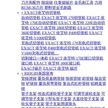
刀片和配件
除垢链
往复锯锯片
去毛刺工具
力得
RCS8-36刀片
塑料管去毛刺器
+ EXACT依艾特切管机
自动切管机
EXACT 依艾特 170切管机
EXACT 依
艾特 170E自动切管机
EXACT 依艾特 220E自动切
管机
EXACT 依艾特 280E切管机
EXACT 依艾特
360E切管机
EXACT 依艾特 P400切管机
EXACT
依艾特 V1000切管机
充电式切管机
EXACT 依艾特 170充电式切管机
EXACT 依艾特 P400充电式切管机
EXACT 依艾特
V1000充电式切管机…
切割坡口一体机
EXACT 依艾特 170E坡口切管机
坡口机
EXACT 依艾特 360E坡口机
EXACT锯片
EXACT 依艾特 锯片
+ RIDGID美国里奇
管钳虎钳
重负荷直柄管钳
快抓管钳
斜管钳
敲击管
钳
铲状钳
重负荷弯管钳
复合式杠杆管钳
铝柄直管
钳
管子支架
传送式滚轮管子支架
可调节滚轮支架
可
调节管子支架
V型头管子支架
大直径管子支架
滚
轮头管子支架
管子支架用滚珠头