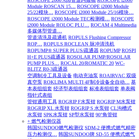
ROSCOPE 2000 App管道内窥镜
ROSCOPE i2000
Module ROSCAN 15…
ROSCOPE i2000 Module
25/22模块…
ROSCOPE i2000 Module 25/16模块…
ROSCOPE i2000 Module TEC检测模…
ROSCOPE
i2000 Module ROLOC PLU…
ROCAM 4 Multimedia
多媒体型管道…
管道清洗及疏通机
ROPULS Flushing Compressor
ROP…
ROPULS ROCLEAN 脉冲清洗机
ROPUMP® SUPER PLUS/疏通器
ROPUMP
ROSPI
H+E PLUS疏通器
ROSOLAR PUMP/ROSOLAR
PUMP PLUS…
ROCAL 20/ROMATIC 20
WC-
BLITZ R0-3疏通器
空调制冷工具及设备
电动充油泵
ROAIRVAC 双级
真空泵
ROKLIMA MULTI 4F制冷设备全自动…
基
本表组组套
经济型表组组套
标准表组组套
单表阀
指针式表组
管钳通用工具
ROGRIP F水泵钳
ROGRIP M水泵钳
ROGRIP XL 水泵钳
ROGRIP S 水泵钳
CL沟槽式
水泵钳
SPK水泵钳
SP型水泵钳
90°角管钳
+ 燃气检测仪器
韩国SUNDOO燃气检测仪
SDM-2 便携式燃气精密
压力检测仪…
韩国SUNDOO牌 SD-55 便携式燃气