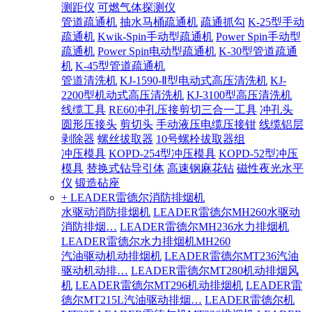
测距仪
可燃气体探测仪
管道疏通机
抽水马桶疏通机
疏通抓勾
K-25型手动
疏通机
Kwik-Spin手动型疏通机
Power Spin手动型
疏通机
Power Spin电动型疏通机
K-30型管道疏通
机
K-45型管道疏通机
管道清洗机
KJ-1590-Ⅱ型电动式高压清洗机
KJ-
2200型机动式高压清洗机
KJ-3100型高压清洗机
线缆工具
RE60冲孔压接剪切三合一工具
冲孔头
圆形压接头
剪切头
手动液压电缆压接钳
线缆铝层
剥除器
螺丝拔取器
10号螺栓拔取器组
冲压模具
KOPD-254型冲压模具
KOPD-52型冲压
模具
替换式钻导引体
高速钢麻花钻
磁性夜光水平
仪
锻造砧座
+ LEADER雷德尔消防排烟机
水驱动消防排烟机
LEADER雷德尔MH260水驱动
消防排烟…
LEADER雷德尔MH236水力排烟机
LEADER雷德尔水力排烟机MH260
汽油驱动机动排烟机
LEADER雷德尔MT236汽油
驱动机动排…
LEADER雷德尔MT280机动排烟风
机
LEADER雷德尔MT296机动排烟机
LEADER雷
德尔MT215L汽油驱动排烟…
LEADER雷德尔机