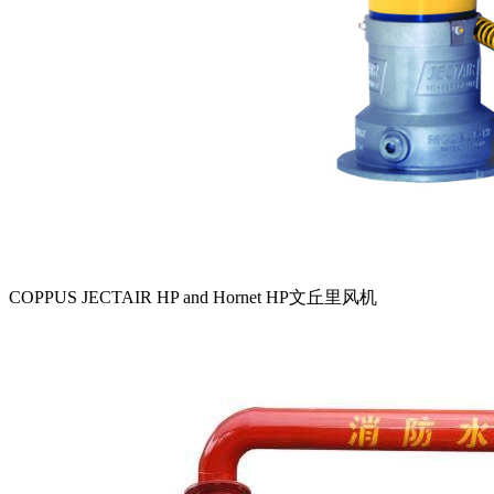
COPPUS JECTAIR HP and Hornet HP文丘里风机