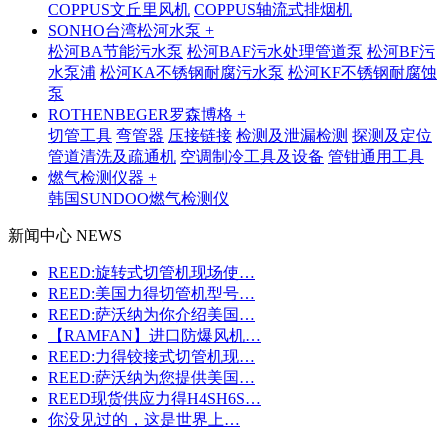
COPPUS文丘里风机
COPPUS轴流式排烟机
SONHO台湾松河水泵 +
松河BA节能污水泵
松河BAF污水处理管道泵
松河BF污
水泵浦
松河KA不锈钢耐腐污水泵
松河KF不锈钢耐腐蚀
泵
ROTHENBEGER罗森博格 +
切管工具
弯管器
压接链接
检测及泄漏检测
探测及定位
管道清洗及疏通机
空调制冷工具及设备
管钳通用工具
燃气检测仪器 +
韩国SUNDOO燃气检测仪
新闻中心 NEWS
REED:旋转式切管机现场使…
REED:美国力得切管机型号…
REED:萨沃纳为你介绍美国…
【RAMFAN】进口防爆风机…
REED:力得铰接式切管机现…
REED:萨沃纳为您提供美国…
REED现货供应力得H4SH6S…
你没见过的，这是世界上…