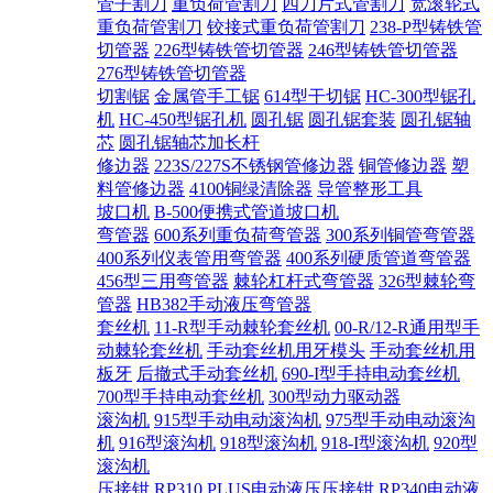
管子割刀
重负荷管割刀
四刀片式管割刀
宽滚轮式
重负荷管割刀
铰接式重负荷管割刀
238-P型铸铁管
切管器
226型铸铁管切管器
246型铸铁管切管器
276型铸铁管切管器
切割锯
金属管手工锯
614型干切锯
HC-300型锯孔
机
HC-450型锯孔机
圆孔锯
圆孔锯套装
圆孔锯轴
芯
圆孔锯轴芯加长杆
修边器
223S/227S不锈钢管修边器
铜管修边器
塑
料管修边器
4100铜绿清除器
导管整形工具
坡口机
B-500便携式管道坡口机
弯管器
600系列重负荷弯管器
300系列铜管弯管器
400系列仪表管用弯管器
400系列硬质管道弯管器
456型三用弯管器
棘轮杠杆式弯管器
326型棘轮弯
管器
HB382手动液压弯管器
套丝机
11-R型手动棘轮套丝机
00-R/12-R通用型手
动棘轮套丝机
手动套丝机用牙模头
手动套丝机用
板牙
后撤式手动套丝机
690-I型手持电动套丝机
700型手持电动套丝机
300型动力驱动器
滚沟机
915型手动电动滚沟机
975型手动电动滚沟
机
916型滚沟机
918型滚沟机
918-I型滚沟机
920型
滚沟机
压接钳
RP310 PLUS电动液压压接钳
RP340电动液