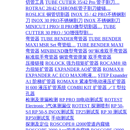
切管工具
TUBE CUTIER 35/42 Pro 管子割刀…
ROTRAC 28/42 CHROME管子割刀镀锚…
ROSLICE 铜管切割器
INOX 35 / 42 PRO不锈钢割
刀
INOX 30 PRO不锈钢割刀
INOX 不锈钢割刀
MINICUT I PRO/ II PRO微型切割器…
TUBE
CUTTER 30 PRO / 5O增强型割…
弯管器
TUBE BENDER弯管器
TUBE BENDER
MAXI MSR Set 弯管组…
TUBE BENDER MAXI
弯管器
MINIBEND微型弯管器
90°标准双手弯管器
标准双手弯管器
铜管弯管弹簧
双手弯管器
压接链接
ROLOCK 强力扭矩扩管器
ROCAM® 动
力扭矩扩管器
EXPANDER AO扩管器
ROMAX®
EXPANDER AC ECO MAXI电液…
STEP Expander
A1 阶梯扩管器
ROMAX® 紧凑型电动液压扩管器
H 600 液压扩管系统
COMBI KIT 扩管器 ／T 型拉
孔器
检测及泄漏检测
RP PRO Ill电动测试泵
ROTEST
Electronic 3气体测漏仪
ROTEST 探测喷剂
RP 50-
S/I RP 50-S INOX测试泵
TP25测试泵
RP 30 测试泵
RP50测试泵
手动测试泵
探测及定位
ROSCOPE® i2000管道内窥镜