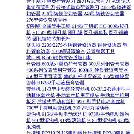
管子割刀
重负荷管割刀
四刀片式管割刀
宽滚轮式
重负荷管割刀
铰接式重负荷管割刀
238-P型铸铁管
切管器
226型铸铁管切管器
246型铸铁管切管器
276型铸铁管切管器
切割锯
金属管手工锯
614型干切锯
HC-300型锯孔
机
HC-450型锯孔机
圆孔锯
圆孔锯套装
圆孔锯轴
芯
圆孔锯轴芯加长杆
修边器
223S/227S不锈钢管修边器
铜管修边器
塑
料管修边器
4100铜绿清除器
导管整形工具
坡口机
B-500便携式管道坡口机
弯管器
600系列重负荷弯管器
300系列铜管弯管器
400系列仪表管用弯管器
400系列硬质管道弯管器
456型三用弯管器
棘轮杠杆式弯管器
326型棘轮弯
管器
HB382手动液压弯管器
套丝机
11-R型手动棘轮套丝机
00-R/12-R通用型手
动棘轮套丝机
手动套丝机用牙模头
手动套丝机用
板牙
后撤式手动套丝机
690-I型手持电动套丝机
700型手持电动套丝机
300型动力驱动器
滚沟机
915型手动电动滚沟机
975型手动电动滚沟
机
916型滚沟机
918型滚沟机
918-I型滚沟机
920型
滚沟机
压接钳
RP310 PLUS电动液压压接钳
RP340电动液