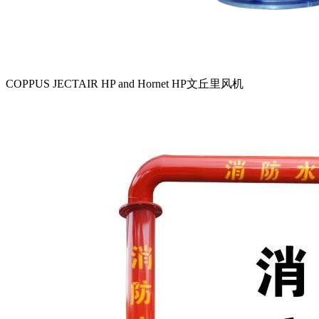
COPPUS JECTAIR HP and Hornet HP文丘里风机