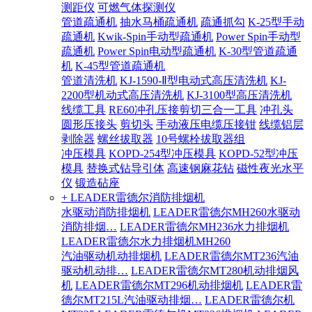
测距仪
可燃气体探测仪
管道疏通机
抽水马桶疏通机
疏通抓勾
K-25型手动
疏通机
Kwik-Spin手动型疏通机
Power Spin手动型
疏通机
Power Spin电动型疏通机
K-30型管道疏通
机
K-45型管道疏通机
管道清洗机
KJ-1590-Ⅱ型电动式高压清洗机
KJ-
2200型机动式高压清洗机
KJ-3100型高压清洗机
线缆工具
RE60冲孔压接剪切三合一工具
冲孔头
圆形压接头
剪切头
手动液压电缆压接钳
线缆铝层
剥除器
螺丝拔取器
10号螺栓拔取器组
冲压模具
KOPD-254型冲压模具
KOPD-52型冲压
模具
替换式钻导引体
高速钢麻花钻
磁性夜光水平
仪
锻造砧座
+ LEADER雷德尔消防排烟机
水驱动消防排烟机
LEADER雷德尔MH260水驱动
消防排烟…
LEADER雷德尔MH236水力排烟机
LEADER雷德尔水力排烟机MH260
汽油驱动机动排烟机
LEADER雷德尔MT236汽油
驱动机动排…
LEADER雷德尔MT280机动排烟风
机
LEADER雷德尔MT296机动排烟机
LEADER雷
德尔MT215L汽油驱动排烟…
LEADER雷德尔机