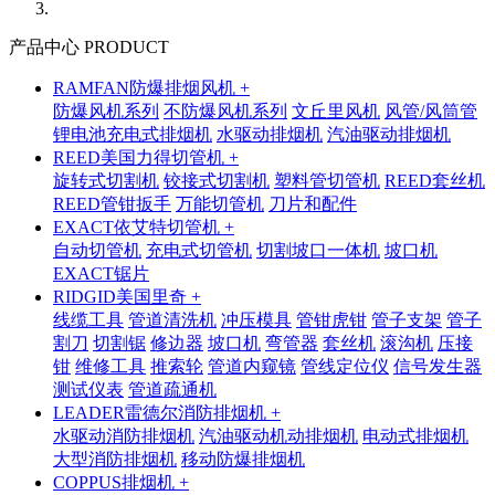
产品中心 PRODUCT
RAMFAN防爆排烟风机 +
防爆风机系列
不防爆风机系列
文丘里风机
风管/风筒管
锂电池充电式排烟机
水驱动排烟机
汽油驱动排烟机
REED美国力得切管机 +
旋转式切割机
铰接式切割机
塑料管切管机
REED套丝机
REED管钳扳手
万能切管机
刀片和配件
EXACT依艾特切管机 +
自动切管机
充电式切管机
切割坡口一体机
坡口机
EXACT锯片
RIDGID美国里奇 +
线缆工具
管道清洗机
冲压模具
管钳虎钳
管子支架
管子
割刀
切割锯
修边器
坡口机
弯管器
套丝机
滚沟机
压接
钳
维修工具
推索轮
管道内窥镜
管线定位仪
信号发生器
测试仪表
管道疏通机
LEADER雷德尔消防排烟机 +
水驱动消防排烟机
汽油驱动机动排烟机
电动式排烟机
大型消防排烟机
移动防爆排烟机
COPPUS排烟机 +