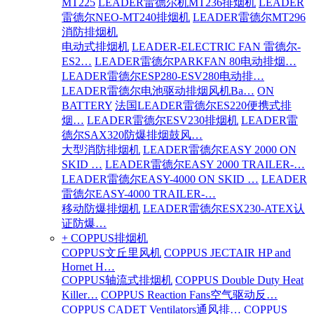
MT225
LEADER雷德尔机MT236排烟机
LEADER
雷德尔NEO-MT240排烟机
LEADER雷德尔MT296
消防排烟机
电动式排烟机
LEADER-ELECTRIC FAN 雷德尔-
ES2…
LEADER雷德尔PARKFAN 80电动排烟…
LEADER雷德尔ESP280-ESV280电动排…
LEADER雷德尔电池驱动排烟风机Ba…
ON
BATTERY
法国LEADER雷德尔ES220便携式排
烟…
LEADER雷德尔ESV230排烟机
LEADER雷
德尔SAX320防爆排烟鼓风…
大型消防排烟机
LEADER雷德尔EASY 2000 ON
SKID …
LEADER雷德尔EASY 2000 TRAILER-…
LEADER雷德尔EASY-4000 ON SKID …
LEADER
雷德尔EASY-4000 TRAILER-…
移动防爆排烟机
LEADER雷德尔ESX230-ATEX认
证防爆…
+ COPPUS排烟机
COPPUS文丘里风机
COPPUS JECTAIR HP and
Hornet H…
COPPUS轴流式排烟机
COPPUS Double Duty Heat
Killer…
COPPUS Reaction Fans空气驱动反…
COPPUS CADET Ventilators通风排…
COPPUS