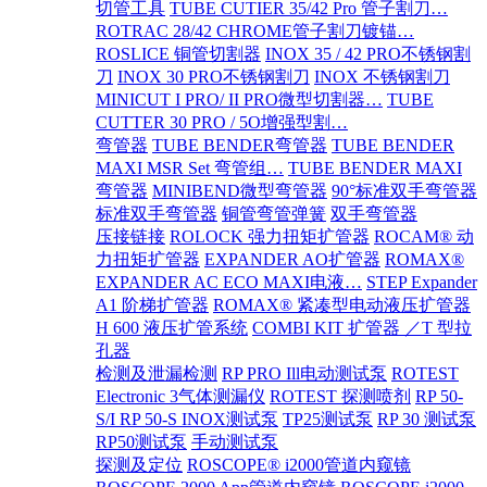
切管工具
TUBE CUTIER 35/42 Pro 管子割刀…
ROTRAC 28/42 CHROME管子割刀镀锚…
ROSLICE 铜管切割器
INOX 35 / 42 PRO不锈钢割
刀
INOX 30 PRO不锈钢割刀
INOX 不锈钢割刀
MINICUT I PRO/ II PRO微型切割器…
TUBE
CUTTER 30 PRO / 5O增强型割…
弯管器
TUBE BENDER弯管器
TUBE BENDER
MAXI MSR Set 弯管组…
TUBE BENDER MAXI
弯管器
MINIBEND微型弯管器
90°标准双手弯管器
标准双手弯管器
铜管弯管弹簧
双手弯管器
压接链接
ROLOCK 强力扭矩扩管器
ROCAM® 动
力扭矩扩管器
EXPANDER AO扩管器
ROMAX®
EXPANDER AC ECO MAXI电液…
STEP Expander
A1 阶梯扩管器
ROMAX® 紧凑型电动液压扩管器
H 600 液压扩管系统
COMBI KIT 扩管器 ／T 型拉
孔器
检测及泄漏检测
RP PRO Ill电动测试泵
ROTEST
Electronic 3气体测漏仪
ROTEST 探测喷剂
RP 50-
S/I RP 50-S INOX测试泵
TP25测试泵
RP 30 测试泵
RP50测试泵
手动测试泵
探测及定位
ROSCOPE® i2000管道内窥镜