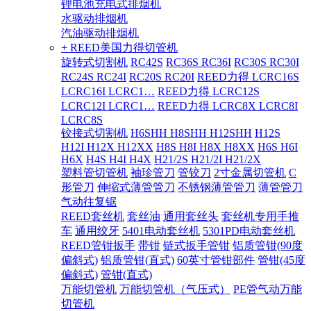
锂电池充电式排烟机
水驱动排烟机
汽油驱动排烟机
+ REED美国力得切管机
旋转式切割机
RC42S
RC36S RC36I
RC30S RC30I
RC24S RC24I
RC20S RC20I
REED力得 LCRC16S
LCRC16I LCRC1…
REED力得 LCRC12S
LCRC12I LCRC1…
REED力得 LCRC8X LCRC8I
LCRC8S
铰接式切割机
H6SHH H8SHH H12SHH
H12S
H12I H12X H12XX
H8S H8I H8X H8XX
H6S H6I
H6X
H4S H4I H4X
H21/2S H21/2I H21/2X
塑料管切管机
袖珍管刀
管铰刀
2寸金属切管机
C
形管刀
伸缩式薄管管刀
不锈钢薄管管刀
薄管管刀
气动往复锯
REED套丝机
套丝油
通用套丝头
套丝机专用手推
车
通用绞牙
5401电动套丝机
5301PD电动套丝机
REED管钳扳手
带钳
链式扳手管钳
铝质管钳(90度
偏斜式)
铝质管钳(直式)
60英寸管钳部件
管钳(45度
偏斜式)
管钳(直式)
万能切管机
万能切管机（气压式）
PE管气动万能
切管机