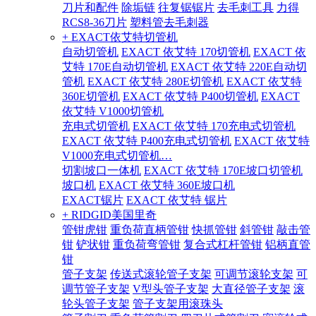
刀片和配件
除垢链
往复锯锯片
去毛刺工具
力得
RCS8-36刀片
塑料管去毛刺器
+ EXACT依艾特切管机
自动切管机
EXACT 依艾特 170切管机
EXACT 依
艾特 170E自动切管机
EXACT 依艾特 220E自动切
管机
EXACT 依艾特 280E切管机
EXACT 依艾特
360E切管机
EXACT 依艾特 P400切管机
EXACT
依艾特 V1000切管机
充电式切管机
EXACT 依艾特 170充电式切管机
EXACT 依艾特 P400充电式切管机
EXACT 依艾特
V1000充电式切管机…
切割坡口一体机
EXACT 依艾特 170E坡口切管机
坡口机
EXACT 依艾特 360E坡口机
EXACT锯片
EXACT 依艾特 锯片
+ RIDGID美国里奇
管钳虎钳
重负荷直柄管钳
快抓管钳
斜管钳
敲击管
钳
铲状钳
重负荷弯管钳
复合式杠杆管钳
铝柄直管
钳
管子支架
传送式滚轮管子支架
可调节滚轮支架
可
调节管子支架
V型头管子支架
大直径管子支架
滚
轮头管子支架
管子支架用滚珠头