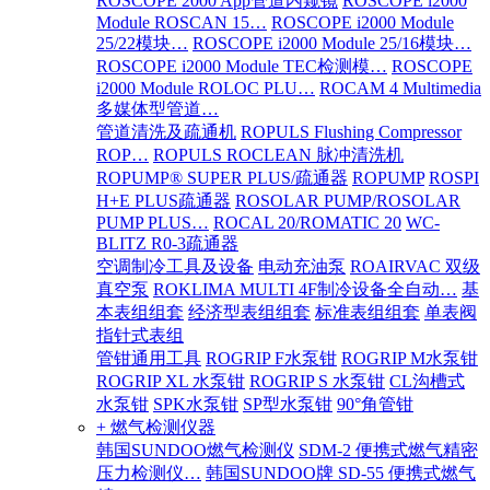
ROSCOPE 2000 App管道内窥镜
ROSCOPE i2000
Module ROSCAN 15…
ROSCOPE i2000 Module
25/22模块…
ROSCOPE i2000 Module 25/16模块…
ROSCOPE i2000 Module TEC检测模…
ROSCOPE
i2000 Module ROLOC PLU…
ROCAM 4 Multimedia
多媒体型管道…
管道清洗及疏通机
ROPULS Flushing Compressor
ROP…
ROPULS ROCLEAN 脉冲清洗机
ROPUMP® SUPER PLUS/疏通器
ROPUMP
ROSPI
H+E PLUS疏通器
ROSOLAR PUMP/ROSOLAR
PUMP PLUS…
ROCAL 20/ROMATIC 20
WC-
BLITZ R0-3疏通器
空调制冷工具及设备
电动充油泵
ROAIRVAC 双级
真空泵
ROKLIMA MULTI 4F制冷设备全自动…
基
本表组组套
经济型表组组套
标准表组组套
单表阀
指针式表组
管钳通用工具
ROGRIP F水泵钳
ROGRIP M水泵钳
ROGRIP XL 水泵钳
ROGRIP S 水泵钳
CL沟槽式
水泵钳
SPK水泵钳
SP型水泵钳
90°角管钳
+ 燃气检测仪器
韩国SUNDOO燃气检测仪
SDM-2 便携式燃气精密
压力检测仪…
韩国SUNDOO牌 SD-55 便携式燃气