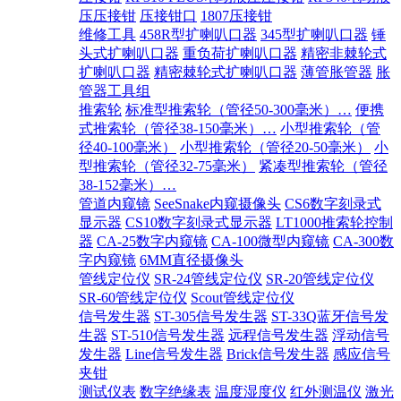
压压接钳
压接钳口
1807压接钳
维修工具
458R型扩喇叭口器
345型扩喇叭口器
锤
头式扩喇叭口器
重负荷扩喇叭口器
精密非棘轮式
扩喇叭口器
精密棘轮式扩喇叭口器
薄管胀管器
胀
管器工具组
推索轮
标准型推索轮（管径50-300毫米）…
便携
式推索轮（管径38-150毫米）…
小型推索轮（管
径40-100毫米）
小型推索轮（管径20-50毫米）
小
型推索轮（管径32-75毫米）
紧凑型推索轮（管径
38-152毫米）…
管道内窥镜
SeeSnake内窥摄像头
CS6数字刻录式
显示器
CS10数字刻录式显示器
LT1000推索轮控制
器
CA-25数字内窥镜
CA-100微型内窥镜
CA-300数
字内窥镜
6MM直径摄像头
管线定位仪
SR-24管线定位仪
SR-20管线定位仪
SR-60管线定位仪
Scout管线定位仪
信号发生器
ST-305信号发生器
ST-33Q蓝牙信号发
生器
ST-510信号发生器
远程信号发生器
浮动信号
发生器
Line信号发生器
Brick信号发生器
感应信号
夹钳
测试仪表
数字绝缘表
温度湿度仪
红外测温仪
激光