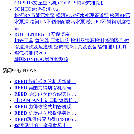
COPPUS文丘里风机
COPPUS轴流式排烟机
SONHO台湾松河水泵 +
松河BA节能污水泵
松河BAF污水处理管道泵
松河BF污
水泵浦
松河KA不锈钢耐腐污水泵
松河KF不锈钢耐腐蚀
泵
ROTHENBEGER罗森博格 +
切管工具
弯管器
压接链接
检测及泄漏检测
探测及定位
管道清洗及疏通机
空调制冷工具及设备
管钳通用工具
燃气检测仪器 +
韩国SUNDOO燃气检测仪
新闻中心 NEWS
REED:旋转式切管机现场使…
REED:美国力得切管机型号…
REED:萨沃纳为你介绍美国…
【RAMFAN】进口防爆风机…
REED:力得铰接式切管机现…
REED:萨沃纳为您提供美国…
REED现货供应力得H4SH6S…
你没见过的，这是世界上…