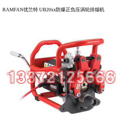
RAMFAN优兰特 UB20xx防爆正负压涡轮排烟机