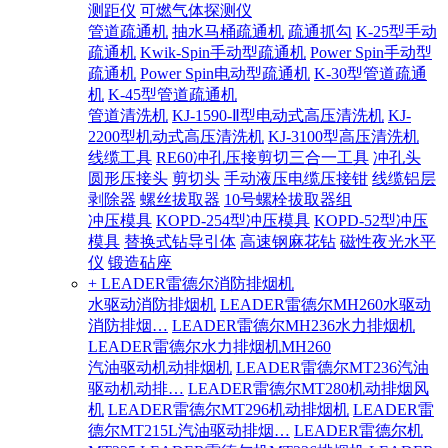
测距仪
可燃气体探测仪
管道疏通机
抽水马桶疏通机
疏通抓勾
K-25型手动
疏通机
Kwik-Spin手动型疏通机
Power Spin手动型
疏通机
Power Spin电动型疏通机
K-30型管道疏通
机
K-45型管道疏通机
管道清洗机
KJ-1590-Ⅱ型电动式高压清洗机
KJ-
2200型机动式高压清洗机
KJ-3100型高压清洗机
线缆工具
RE60冲孔压接剪切三合一工具
冲孔头
圆形压接头
剪切头
手动液压电缆压接钳
线缆铝层
剥除器
螺丝拔取器
10号螺栓拔取器组
冲压模具
KOPD-254型冲压模具
KOPD-52型冲压
模具
替换式钻导引体
高速钢麻花钻
磁性夜光水平
仪
锻造砧座
+ LEADER雷德尔消防排烟机
水驱动消防排烟机
LEADER雷德尔MH260水驱动
消防排烟…
LEADER雷德尔MH236水力排烟机
LEADER雷德尔水力排烟机MH260
汽油驱动机动排烟机
LEADER雷德尔MT236汽油
驱动机动排…
LEADER雷德尔MT280机动排烟风
机
LEADER雷德尔MT296机动排烟机
LEADER雷
德尔MT215L汽油驱动排烟…
LEADER雷德尔机