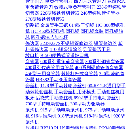
管子割刀
重负荷管割刀
四刀片式管割刀
宽滚轮式
重负荷管割刀
铰接式重负荷管割刀
238-P型铸铁管
切管器
226型铸铁管切管器
246型铸铁管切管器
276型铸铁管切管器
切割锯
金属管手工锯
614型干切锯
HC-300型锯孔
机
HC-450型锯孔机
圆孔锯
圆孔锯套装
圆孔锯轴
芯
圆孔锯轴芯加长杆
修边器
223S/227S不锈钢管修边器
铜管修边器
塑
料管修边器
4100铜绿清除器
导管整形工具
坡口机
B-500便携式管道坡口机
弯管器
600系列重负荷弯管器
300系列铜管弯管器
400系列仪表管用弯管器
400系列硬质管道弯管器
456型三用弯管器
棘轮杠杆式弯管器
326型棘轮弯
管器
HB382手动液压弯管器
套丝机
11-R型手动棘轮套丝机
00-R/12-R通用型手
动棘轮套丝机
手动套丝机用牙模头
手动套丝机用
板牙
后撤式手动套丝机
690-I型手持电动套丝机
700型手持电动套丝机
300型动力驱动器
滚沟机
915型手动电动滚沟机
975型手动电动滚沟
机
916型滚沟机
918型滚沟机
918-I型滚沟机
920型
滚沟机
压接钳
RP310 PLUS电动液压压接钳
RP340电动液