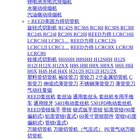
锂电池充电式排烟机
水驱动排烟机
汽油驱动排烟机
+ REED美国力得切管机
旋转式切割机
RC42S
RC36S RC36I
RC30S RC30I
RC24S RC24I
RC20S RC20I
REED力得 LCRC16S
LCRC16I LCRC1…
REED力得 LCRC12S
LCRC12I LCRC1…
REED力得 LCRC8X LCRC8I
LCRC8S
铰接式切割机
H6SHH H8SHH H12SHH
H12S
H12I H12X H12XX
H8S H8I H8X H8XX
H6S H6I
H6X
H4S H4I H4X
H21/2S H21/2I H21/2X
塑料管切管机
袖珍管刀
管铰刀
2寸金属切管机
C
形管刀
伸缩式薄管管刀
不锈钢薄管管刀
薄管管刀
气动往复锯
REED套丝机
套丝油
通用套丝头
套丝机专用手推
车
通用绞牙
5401电动套丝机
5301PD电动套丝机
REED管钳扳手
带钳
链式扳手管钳
铝质管钳(90度
偏斜式)
铝质管钳(直式)
60英寸管钳部件
管钳(45度
偏斜式)
管钳(直式)
万能切管机
万能切管机（气压式）
PE管气动万能
切管机