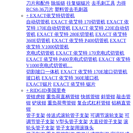
刀片和配件
除垢链
往复锯锯片
去毛刺工具
力得
RCS8-36刀片
塑料管去毛刺器
+ EXACT依艾特切管机
自动切管机
EXACT 依艾特 170切管机
EXACT 依
艾特 170E自动切管机
EXACT 依艾特 220E自动切
管机
EXACT 依艾特 280E切管机
EXACT 依艾特
360E切管机
EXACT 依艾特 P400切管机
EXACT
依艾特 V1000切管机
充电式切管机
EXACT 依艾特 170充电式切管机
EXACT 依艾特 P400充电式切管机
EXACT 依艾特
V1000充电式切管机…
切割坡口一体机
EXACT 依艾特 170E坡口切管机
坡口机
EXACT 依艾特 360E坡口机
EXACT锯片
EXACT 依艾特 锯片
+ RIDGID美国里奇
管钳虎钳
重负荷直柄管钳
快抓管钳
斜管钳
敲击管
钳
铲状钳
重负荷弯管钳
复合式杠杆管钳
铝柄直管
钳
管子支架
传送式滚轮管子支架
可调节滚轮支架
可
调节管子支架
V型头管子支架
大直径管子支架
滚
轮头管子支架
管子支架用滚珠头