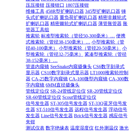
压压接钳
压接钳口
1807压接钳
维修工具
458R型扩喇叭口器
345型扩喇叭口器
锤
头式扩喇叭口器
重负荷扩喇叭口器
精密非棘轮式
扩喇叭口器
精密棘轮式扩喇叭口器
薄管胀管器
胀
管器工具组
推索轮
标准型推索轮（管径50-300毫米）…
便携
式推索轮（管径38-150毫米）…
小型推索轮（管
径40-100毫米）
小型推索轮（管径20-50毫米）
小
型推索轮（管径32-75毫米）
紧凑型推索轮（管径
38-152毫米）…
管道内窥镜
SeeSnake内窥摄像头
CS6数字刻录式
显示器
CS10数字刻录式显示器
LT1000推索轮控制
器
CA-25数字内窥镜
CA-100微型内窥镜
CA-300数
字内窥镜
6MM直径摄像头
管线定位仪
SR-24管线定位仪
SR-20管线定位仪
SR-60管线定位仪
Scout管线定位仪
信号发生器
ST-305信号发生器
ST-33Q蓝牙信号发
生器
ST-510信号发生器
远程信号发生器
浮动信号
发生器
Line信号发生器
Brick信号发生器
感应信号
夹钳
测试仪表
数字绝缘表
温度湿度仪
红外测温仪
激光