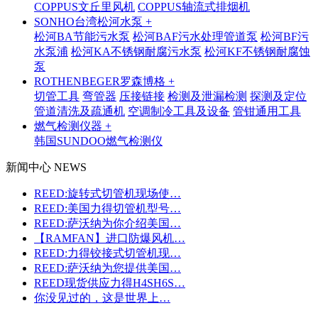
COPPUS文丘里风机
COPPUS轴流式排烟机
SONHO台湾松河水泵 +
松河BA节能污水泵
松河BAF污水处理管道泵
松河BF污
水泵浦
松河KA不锈钢耐腐污水泵
松河KF不锈钢耐腐蚀
泵
ROTHENBEGER罗森博格 +
切管工具
弯管器
压接链接
检测及泄漏检测
探测及定位
管道清洗及疏通机
空调制冷工具及设备
管钳通用工具
燃气检测仪器 +
韩国SUNDOO燃气检测仪
新闻中心 NEWS
REED:旋转式切管机现场使…
REED:美国力得切管机型号…
REED:萨沃纳为你介绍美国…
【RAMFAN】进口防爆风机…
REED:力得铰接式切管机现…
REED:萨沃纳为您提供美国…
REED现货供应力得H4SH6S…
你没见过的，这是世界上…