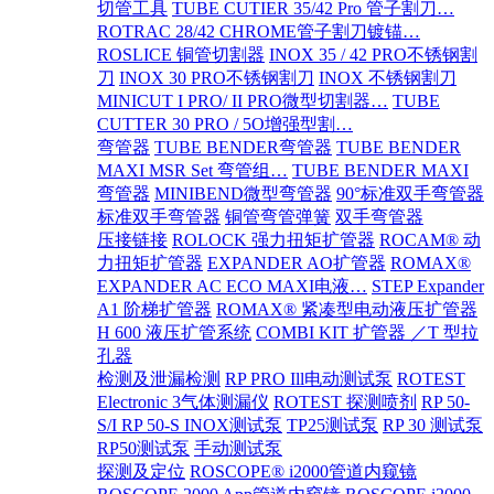
切管工具
TUBE CUTIER 35/42 Pro 管子割刀…
ROTRAC 28/42 CHROME管子割刀镀锚…
ROSLICE 铜管切割器
INOX 35 / 42 PRO不锈钢割
刀
INOX 30 PRO不锈钢割刀
INOX 不锈钢割刀
MINICUT I PRO/ II PRO微型切割器…
TUBE
CUTTER 30 PRO / 5O增强型割…
弯管器
TUBE BENDER弯管器
TUBE BENDER
MAXI MSR Set 弯管组…
TUBE BENDER MAXI
弯管器
MINIBEND微型弯管器
90°标准双手弯管器
标准双手弯管器
铜管弯管弹簧
双手弯管器
压接链接
ROLOCK 强力扭矩扩管器
ROCAM® 动
力扭矩扩管器
EXPANDER AO扩管器
ROMAX®
EXPANDER AC ECO MAXI电液…
STEP Expander
A1 阶梯扩管器
ROMAX® 紧凑型电动液压扩管器
H 600 液压扩管系统
COMBI KIT 扩管器 ／T 型拉
孔器
检测及泄漏检测
RP PRO Ill电动测试泵
ROTEST
Electronic 3气体测漏仪
ROTEST 探测喷剂
RP 50-
S/I RP 50-S INOX测试泵
TP25测试泵
RP 30 测试泵
RP50测试泵
手动测试泵
探测及定位
ROSCOPE® i2000管道内窥镜