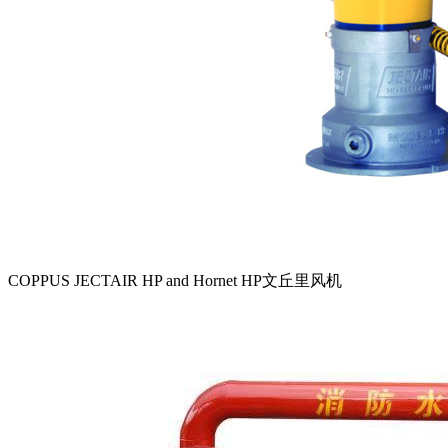
COPPUS JECTAIR HP and Hornet HP文丘里风机