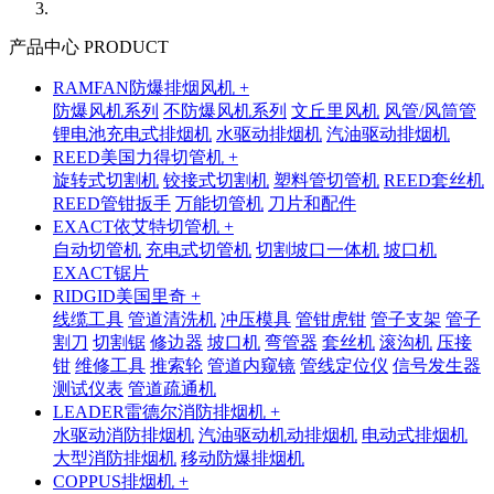
产品中心 PRODUCT
RAMFAN防爆排烟风机 +
防爆风机系列
不防爆风机系列
文丘里风机
风管/风筒管
锂电池充电式排烟机
水驱动排烟机
汽油驱动排烟机
REED美国力得切管机 +
旋转式切割机
铰接式切割机
塑料管切管机
REED套丝机
REED管钳扳手
万能切管机
刀片和配件
EXACT依艾特切管机 +
自动切管机
充电式切管机
切割坡口一体机
坡口机
EXACT锯片
RIDGID美国里奇 +
线缆工具
管道清洗机
冲压模具
管钳虎钳
管子支架
管子
割刀
切割锯
修边器
坡口机
弯管器
套丝机
滚沟机
压接
钳
维修工具
推索轮
管道内窥镜
管线定位仪
信号发生器
测试仪表
管道疏通机
LEADER雷德尔消防排烟机 +
水驱动消防排烟机
汽油驱动机动排烟机
电动式排烟机
大型消防排烟机
移动防爆排烟机
COPPUS排烟机 +