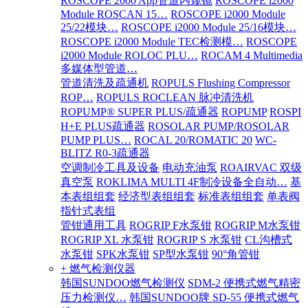
ROSCOPE 2000 App管道内窥镜
ROSCOPE i2000
Module ROSCAN 15…
ROSCOPE i2000 Module
25/22模块…
ROSCOPE i2000 Module 25/16模块…
ROSCOPE i2000 Module TEC检测模…
ROSCOPE
i2000 Module ROLOC PLU…
ROCAM 4 Multimedia
多媒体型管道…
管道清洗及疏通机
ROPULS Flushing Compressor
ROP…
ROPULS ROCLEAN 脉冲清洗机
ROPUMP® SUPER PLUS/疏通器
ROPUMP
ROSPI
H+E PLUS疏通器
ROSOLAR PUMP/ROSOLAR
PUMP PLUS…
ROCAL 20/ROMATIC 20
WC-
BLITZ R0-3疏通器
空调制冷工具及设备
电动充油泵
ROAIRVAC 双级
真空泵
ROKLIMA MULTI 4F制冷设备全自动…
基
本表组组套
经济型表组组套
标准表组组套
单表阀
指针式表组
管钳通用工具
ROGRIP F水泵钳
ROGRIP M水泵钳
ROGRIP XL 水泵钳
ROGRIP S 水泵钳
CL沟槽式
水泵钳
SPK水泵钳
SP型水泵钳
90°角管钳
+ 燃气检测仪器
韩国SUNDOO燃气检测仪
SDM-2 便携式燃气精密
压力检测仪…
韩国SUNDOO牌 SD-55 便携式燃气