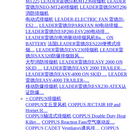
MT225
LEADER雷德尔机MT236排烟机
LEADER
雷德尔NEO-MT240排烟机
LEADER雷德尔MT296
消防排烟机
电动式排烟机
LEADER-ELECTRIC FAN 雷德尔-
ES2…
LEADER雷德尔PARKFAN 80电动排烟…
LEADER雷德尔ESP280-ESV280电动排…
LEADER雷德尔电池驱动排烟风机Ba…
ON
BATTERY
法国LEADER雷德尔ES220便携式排
烟…
LEADER雷德尔ESV230排烟机
LEADER雷
德尔SAX320防爆排烟鼓风…
大型消防排烟机
LEADER雷德尔EASY 2000 ON
SKID …
LEADER雷德尔EASY 2000 TRAILER-…
LEADER雷德尔EASY-4000 ON SKID …
LEADER
雷德尔EASY-4000 TRAILER-…
移动防爆排烟机
LEADER雷德尔ESX230-ATEX认
证防爆…
+ COPPUS排烟机
COPPUS文丘里风机
COPPUS JECTAIR HP and
Hornet H…
COPPUS轴流式排烟机
COPPUS Double Duty Heat
Killer…
COPPUS Reaction Fans空气驱动反…
COPPUS CADET Ventilators通风排…
COPPUS