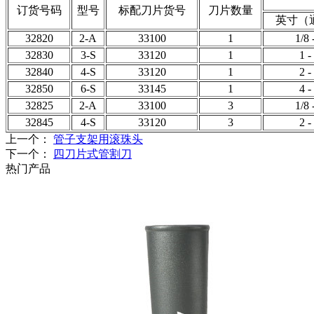
订货号码
型号
标配刀片货号
刀片数量
英寸（
32820
2-A
33100
1
1/8 
32830
3-S
33120
1
1 -
32840
4-S
33120
1
2 -
32850
6-S
33145
1
4 -
32825
2-A
33100
3
1/8 
32845
4-S
33120
3
2 -
上一个：
管子支架用滚珠头
下一个：
四刀片式管割刀
热门产品