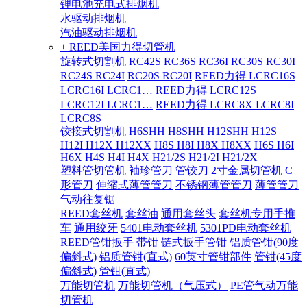
锂电池充电式排烟机
水驱动排烟机
汽油驱动排烟机
+ REED美国力得切管机
旋转式切割机
RC42S
RC36S RC36I
RC30S RC30I
RC24S RC24I
RC20S RC20I
REED力得 LCRC16S
LCRC16I LCRC1…
REED力得 LCRC12S
LCRC12I LCRC1…
REED力得 LCRC8X LCRC8I
LCRC8S
铰接式切割机
H6SHH H8SHH H12SHH
H12S
H12I H12X H12XX
H8S H8I H8X H8XX
H6S H6I
H6X
H4S H4I H4X
H21/2S H21/2I H21/2X
塑料管切管机
袖珍管刀
管铰刀
2寸金属切管机
C
形管刀
伸缩式薄管管刀
不锈钢薄管管刀
薄管管刀
气动往复锯
REED套丝机
套丝油
通用套丝头
套丝机专用手推
车
通用绞牙
5401电动套丝机
5301PD电动套丝机
REED管钳扳手
带钳
链式扳手管钳
铝质管钳(90度
偏斜式)
铝质管钳(直式)
60英寸管钳部件
管钳(45度
偏斜式)
管钳(直式)
万能切管机
万能切管机（气压式）
PE管气动万能
切管机