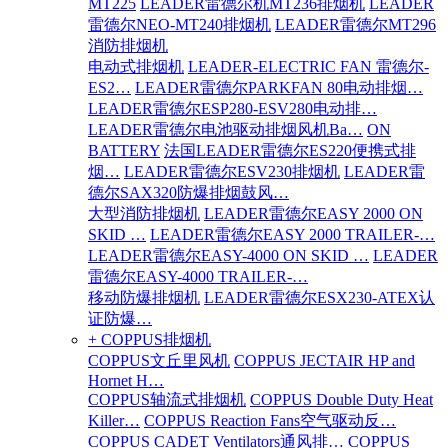
MT225
LEADER雷德尔机MT236排烟机
LEADER
雷德尔NEO-MT240排烟机
LEADER雷德尔MT296
消防排烟机
电动式排烟机
LEADER-ELECTRIC FAN 雷德尔-
ES2…
LEADER雷德尔PARKFAN 80电动排烟…
LEADER雷德尔ESP280-ESV280电动排…
LEADER雷德尔电池驱动排烟风机Ba…
ON
BATTERY
法国LEADER雷德尔ES220便携式排
烟…
LEADER雷德尔ESV230排烟机
LEADER雷
德尔SAX320防爆排烟鼓风…
大型消防排烟机
LEADER雷德尔EASY 2000 ON
SKID …
LEADER雷德尔EASY 2000 TRAILER-…
LEADER雷德尔EASY-4000 ON SKID …
LEADER
雷德尔EASY-4000 TRAILER-…
移动防爆排烟机
LEADER雷德尔ESX230-ATEX认
证防爆…
+ COPPUS排烟机
COPPUS文丘里风机
COPPUS JECTAIR HP and
Hornet H…
COPPUS轴流式排烟机
COPPUS Double Duty Heat
Killer…
COPPUS Reaction Fans空气驱动反…
COPPUS CADET Ventilators通风排…
COPPUS