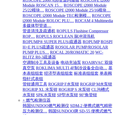
ROSCOPE 2000 App管道内窥镜
ROSCOPE i2000
Module ROSCAN 15…
ROSCOPE i2000 Module
25/22模块…
ROSCOPE i2000 Module 25/16模块…
ROSCOPE i2000 Module TEC检测模…
ROSCOPE
i2000 Module ROLOC PLU…
ROCAM 4 Multimedia
多媒体型管道…
管道清洗及疏通机
ROPULS Flushing Compressor
ROP…
ROPULS ROCLEAN 脉冲清洗机
ROPUMP® SUPER PLUS/疏通器
ROPUMP
ROSPI
H+E PLUS疏通器
ROSOLAR PUMP/ROSOLAR
PUMP PLUS…
ROCAL 20/ROMATIC 20
WC-
BLITZ R0-3疏通器
空调制冷工具及设备
电动充油泵
ROAIRVAC 双级
真空泵
ROKLIMA MULTI 4F制冷设备全自动…
基
本表组组套
经济型表组组套
标准表组组套
单表阀
指针式表组
管钳通用工具
ROGRIP F水泵钳
ROGRIP M水泵钳
ROGRIP XL 水泵钳
ROGRIP S 水泵钳
CL沟槽式
水泵钳
SPK水泵钳
SP型水泵钳
90°角管钳
+ 燃气检测仪器
韩国SUNDOO燃气检测仪
SDM-2 便携式燃气精密
压力检测仪…
韩国SUNDOO牌 SD-55 便携式燃气