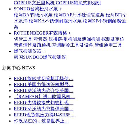
COPPUS文丘里风机
COPPUS轴流式排烟机
SONHO台湾松河水泵 +
松河BA节能污水泵
松河BAF污水处理管道泵
松河BF污
水泵浦
松河KA不锈钢耐腐污水泵
松河KF不锈钢耐腐蚀
泵
ROTHENBEGER罗森博格 +
切管工具
弯管器
压接链接
检测及泄漏检测
探测及定位
管道清洗及疏通机
空调制冷工具及设备
管钳通用工具
燃气检测仪器 +
韩国SUNDOO燃气检测仪
新闻中心 NEWS
REED:旋转式切管机现场使…
REED:美国力得切管机型号…
REED:萨沃纳为你介绍美国…
【RAMFAN】进口防爆风机…
REED:力得铰接式切管机现…
REED:萨沃纳为您提供美国…
REED现货供应力得H4SH6S…
你没见过的，这是世界上…