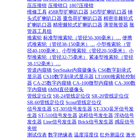
压压接钳
压接钳口
1807压接钳
维修工具
458R型扩喇叭口器
345型扩喇叭口器
锤
头式扩喇叭口器
重负荷扩喇叭口器
精密非棘轮式
扩喇叭口器
精密棘轮式扩喇叭口器
薄管胀管器
胀
管器工具组
推索轮
标准型推索轮（管径50-300毫米）…
便携
式推索轮（管径38-150毫米）…
小型推索轮（管
径40-100毫米）
小型推索轮（管径20-50毫米）
小
型推索轮（管径32-75毫米）
紧凑型推索轮（管径
38-152毫米）…
管道内窥镜
SeeSnake内窥摄像头
CS6数字刻录式
显示器
CS10数字刻录式显示器
LT1000推索轮控制
器
CA-25数字内窥镜
CA-100微型内窥镜
CA-300数
字内窥镜
6MM直径摄像头
管线定位仪
SR-24管线定位仪
SR-20管线定位仪
SR-60管线定位仪
Scout管线定位仪
信号发生器
ST-305信号发生器
ST-33Q蓝牙信号发
生器
ST-510信号发生器
远程信号发生器
浮动信号
发生器
Line信号发生器
Brick信号发生器
感应信号
夹钳
测试仪表
数字绝缘表
温度湿度仪
红外测温仪
激光