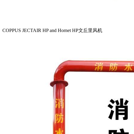
COPPUS JECTAIR HP and Hornet HP文丘里风机