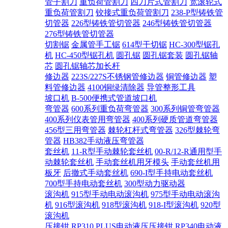
管子割刀
重负荷管割刀
四刀片式管割刀
宽滚轮式
重负荷管割刀
铰接式重负荷管割刀
238-P型铸铁管
切管器
226型铸铁管切管器
246型铸铁管切管器
276型铸铁管切管器
切割锯
金属管手工锯
614型干切锯
HC-300型锯孔
机
HC-450型锯孔机
圆孔锯
圆孔锯套装
圆孔锯轴
芯
圆孔锯轴芯加长杆
修边器
223S/227S不锈钢管修边器
铜管修边器
塑
料管修边器
4100铜绿清除器
导管整形工具
坡口机
B-500便携式管道坡口机
弯管器
600系列重负荷弯管器
300系列铜管弯管器
400系列仪表管用弯管器
400系列硬质管道弯管器
456型三用弯管器
棘轮杠杆式弯管器
326型棘轮弯
管器
HB382手动液压弯管器
套丝机
11-R型手动棘轮套丝机
00-R/12-R通用型手
动棘轮套丝机
手动套丝机用牙模头
手动套丝机用
板牙
后撤式手动套丝机
690-I型手持电动套丝机
700型手持电动套丝机
300型动力驱动器
滚沟机
915型手动电动滚沟机
975型手动电动滚沟
机
916型滚沟机
918型滚沟机
918-I型滚沟机
920型
滚沟机
压接钳
RP310 PLUS电动液压压接钳
RP340电动液