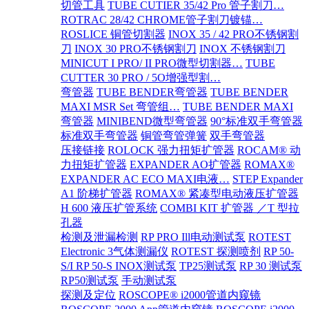
切管工具
TUBE CUTIER 35/42 Pro 管子割刀…
ROTRAC 28/42 CHROME管子割刀镀锚…
ROSLICE 铜管切割器
INOX 35 / 42 PRO不锈钢割
刀
INOX 30 PRO不锈钢割刀
INOX 不锈钢割刀
MINICUT I PRO/ II PRO微型切割器…
TUBE
CUTTER 30 PRO / 5O增强型割…
弯管器
TUBE BENDER弯管器
TUBE BENDER
MAXI MSR Set 弯管组…
TUBE BENDER MAXI
弯管器
MINIBEND微型弯管器
90°标准双手弯管器
标准双手弯管器
铜管弯管弹簧
双手弯管器
压接链接
ROLOCK 强力扭矩扩管器
ROCAM® 动
力扭矩扩管器
EXPANDER AO扩管器
ROMAX®
EXPANDER AC ECO MAXI电液…
STEP Expander
A1 阶梯扩管器
ROMAX® 紧凑型电动液压扩管器
H 600 液压扩管系统
COMBI KIT 扩管器 ／T 型拉
孔器
检测及泄漏检测
RP PRO Ill电动测试泵
ROTEST
Electronic 3气体测漏仪
ROTEST 探测喷剂
RP 50-
S/I RP 50-S INOX测试泵
TP25测试泵
RP 30 测试泵
RP50测试泵
手动测试泵
探测及定位
ROSCOPE® i2000管道内窥镜