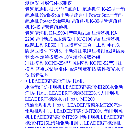
测距仪
可燃气体探测仪
管道疏通机
抽水马桶疏通机
疏通抓勾
K-25型手动
疏通机
Kwik-Spin手动型疏通机
Power Spin手动型
疏通机
Power Spin电动型疏通机
K-30型管道疏通
机
K-45型管道疏通机
管道清洗机
KJ-1590-Ⅱ型电动式高压清洗机
KJ-
2200型机动式高压清洗机
KJ-3100型高压清洗机
线缆工具
RE60冲孔压接剪切三合一工具
冲孔头
圆形压接头
剪切头
手动液压电缆压接钳
线缆铝层
剥除器
螺丝拔取器
10号螺栓拔取器组
冲压模具
KOPD-254型冲压模具
KOPD-52型冲压
模具
替换式钻导引体
高速钢麻花钻
磁性夜光水平
仪
锻造砧座
+ LEADER雷德尔消防排烟机
水驱动消防排烟机
LEADER雷德尔MH260水驱动
消防排烟…
LEADER雷德尔MH236水力排烟机
LEADER雷德尔水力排烟机MH260
汽油驱动机动排烟机
LEADER雷德尔MT236汽油
驱动机动排…
LEADER雷德尔MT280机动排烟风
机
LEADER雷德尔MT296机动排烟机
LEADER雷
德尔MT215L汽油驱动排烟…
LEADER雷德尔机