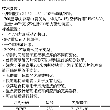
技术参数：
· 切管能力: 2 1 / 2 " - 8" ，10**/40规钢管。
· 700型 动力驱动（需另购，详见P4.15),空载转速RPM26-30。
· 重量: 48千克 (不包括700动力驱动装置)。
标准配置：
· 一个774方形驱动连接口。
· 8½"重负荷刀片组件。
· 一个脚踏液压泵。
· 2个2½ -12"滚珠式管子支架。
﹡切割时间随管子直径和壁厚的不同而变化。
﹡使用薄壁管刀片切割可以得到最好的切割效果。
﹡注意：不建议用258来切割铸铁管，为了延长刀片的寿命，
请正确使用管子支架。
﹡无磨屑、危险的火星或明火。
﹡快速地切割钢管，几乎没有毛边。
﹡极其适合切割用于滚沟连接的管道。
﹡重负荷设计是现场或车间应用的完美选择。
﹡可改装后进行斜切。
订货号码
型号
割管能力
50767
258
2 1/2 " - 8"