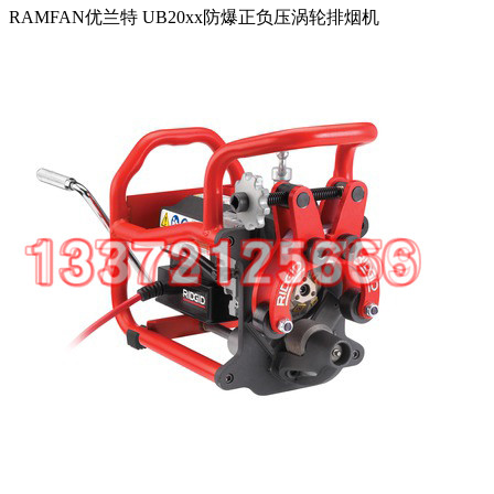
RAMFAN优兰特 UB20xx防爆正负压涡轮排烟机