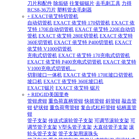
刀片和配件
除垢链
往复锯锯片
去毛刺工具
力得
RCS8-36刀片
塑料管去毛刺器
+ EXACT依艾特切管机
自动切管机
EXACT 依艾特 170切管机
EXACT 依
艾特 170E自动切管机
EXACT 依艾特 220E自动切
管机
EXACT 依艾特 280E切管机
EXACT 依艾特
360E切管机
EXACT 依艾特 P400切管机
EXACT
依艾特 V1000切管机
充电式切管机
EXACT 依艾特 170充电式切管机
EXACT 依艾特 P400充电式切管机
EXACT 依艾特
V1000充电式切管机…
切割坡口一体机
EXACT 依艾特 170E坡口切管机
坡口机
EXACT 依艾特 360E坡口机
EXACT锯片
EXACT 依艾特 锯片
+ RIDGID美国里奇
管钳虎钳
重负荷直柄管钳
快抓管钳
斜管钳
敲击管
钳
铲状钳
重负荷弯管钳
复合式杠杆管钳
铝柄直管
钳
管子支架
传送式滚轮管子支架
可调节滚轮支架
可
调节管子支架
V型头管子支架
大直径管子支架
滚
轮头管子支架
管子支架用滚珠头