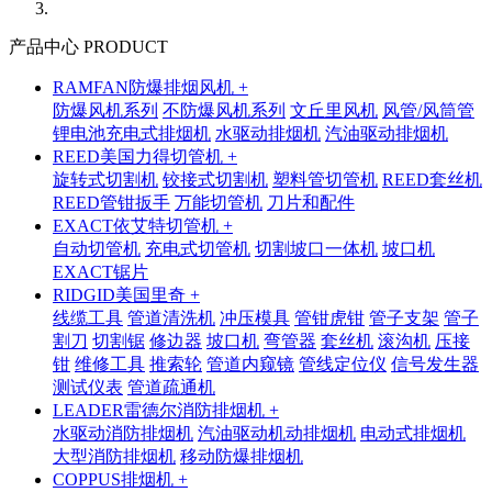
产品中心 PRODUCT
RAMFAN防爆排烟风机 +
防爆风机系列
不防爆风机系列
文丘里风机
风管/风筒管
锂电池充电式排烟机
水驱动排烟机
汽油驱动排烟机
REED美国力得切管机 +
旋转式切割机
铰接式切割机
塑料管切管机
REED套丝机
REED管钳扳手
万能切管机
刀片和配件
EXACT依艾特切管机 +
自动切管机
充电式切管机
切割坡口一体机
坡口机
EXACT锯片
RIDGID美国里奇 +
线缆工具
管道清洗机
冲压模具
管钳虎钳
管子支架
管子
割刀
切割锯
修边器
坡口机
弯管器
套丝机
滚沟机
压接
钳
维修工具
推索轮
管道内窥镜
管线定位仪
信号发生器
测试仪表
管道疏通机
LEADER雷德尔消防排烟机 +
水驱动消防排烟机
汽油驱动机动排烟机
电动式排烟机
大型消防排烟机
移动防爆排烟机
COPPUS排烟机 +