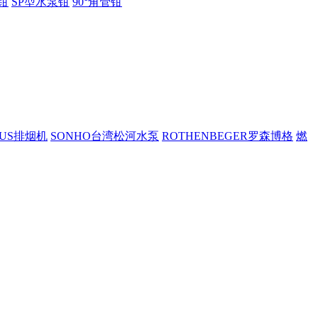
钳
SP型水泵钳
90°角管钳
PUS排烟机
SONHO台湾松河水泵
ROTHENBEGER罗森博格
燃