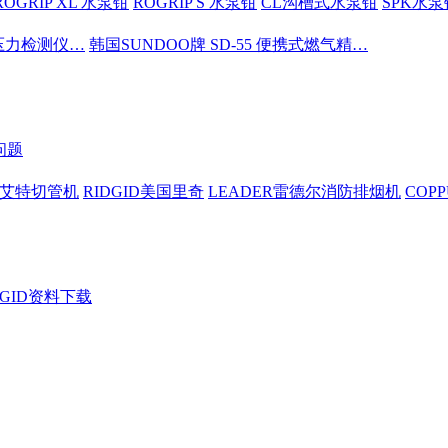
ROGRIP XL 水泵钳
ROGRIP S 水泵钳
CL沟槽式水泵钳
SPK水泵
密压力检测仪…
韩国SUNDOO牌 SD-55 便携式燃气精…
问题
依艾特切管机
RIDGID美国里奇
LEADER雷德尔消防排烟机
COP
DGID资料下载