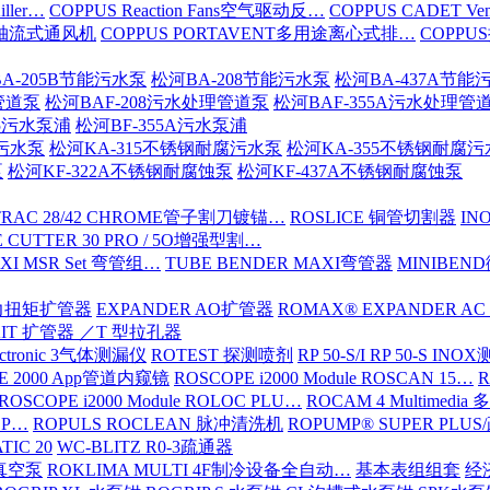
iller…
COPPUS Reaction Fans空气驱动反…
COPPUS CADET Ven
16轴流式通风机
COPPUS PORTAVENT多用途离心式排…
COPPU
A-205B节能污水泵
松河BA-208节能污水泵
松河BA-437A节能
管道泵
松河BAF-208污水处理管道泵
松河BAF-355A污水处理管
15污水泵浦
松河BF-355A污水泵浦
腐污水泵
松河KA-315不锈钢耐腐污水泵
松河KA-355不锈钢耐腐
泵
松河KF-322A不锈钢耐腐蚀泵
松河KF-437A不锈钢耐腐蚀泵
TRAC 28/42 CHROME管子割刀镀锚…
ROSLICE 铜管切割器
IN
 CUTTER 30 PRO / 5O增强型割…
XI MSR Set 弯管组…
TUBE BENDER MAXI弯管器
MINIBE
动力扭矩扩管器
EXPANDER AO扩管器
ROMAX® EXPANDER AC
KIT 扩管器 ／T 型拉孔器
ectronic 3气体测漏仪
ROTEST 探测喷剂
RP 50-S/I RP 50-S IN
E 2000 App管道内窥镜
ROSCOPE i2000 Module ROSCAN 15…
R
ROSCOPE i2000 Module ROLOC PLU…
ROCAM 4 Multimed
ROP…
ROPULS ROCLEAN 脉冲清洗机
ROPUMP® SUPER PLU
TIC 20
WC-BLITZ R0-3疏通器
级真空泵
ROKLIMA MULTI 4F制冷设备全自动…
基本表组组套
经