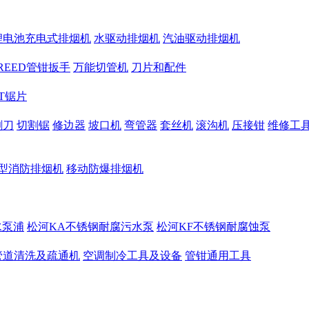
锂电池充电式排烟机
水驱动排烟机
汽油驱动排烟机
REED管钳扳手
万能切管机
刀片和配件
CT锯片
割刀
切割锯
修边器
坡口机
弯管器
套丝机
滚沟机
压接钳
维修工
型消防排烟机
移动防爆排烟机
水泵浦
松河KA不锈钢耐腐污水泵
松河KF不锈钢耐腐蚀泵
管道清洗及疏通机
空调制冷工具及设备
管钳通用工具