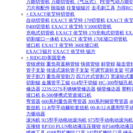
万能切管机
万能切管机（气压式）
PE管气动万能
刀片和配件
除垢链
往复锯锯片
去毛刺工具
力得RC
+ EXACT依艾特切管机
自动切管机
EXACT 依艾特 170切管机
EXACT 依
P400切管机
EXACT 依艾特 V1000切管机
充电式切管机
EXACT 依艾特 170充电式切管机
EX
切割坡口一体机
EXACT 依艾特 170E坡口切管机
坡口机
EXACT 依艾特 360E坡口机
EXACT锯片
EXACT 依艾特 锯片
+ RIDGID美国里奇
管钳虎钳
重负荷直柄管钳
快抓管钳
斜管钳
敲击管
管子支架
传送式滚轮管子支架
可调节滚轮支架
可
管子割刀
重负荷管割刀
四刀片式管割刀
宽滚轮式
切割锯
金属管手工锯
614型干切锯
HC-300型锯孔机
修边器
223S/227S不锈钢管修边器
铜管修边器
塑料
坡口机
B-500便携式管道坡口机
弯管器
600系列重负荷弯管器
300系列铜管弯管器
套丝机
11-R型手动棘轮套丝机
00-R/12-R通用型
力驱动器
滚沟机
915型手动电动滚沟机
975型手动电动滚沟机
压接钳
RP310 PLUS电动液压压接钳
RP340电动液
维修工具
458R型扩喇叭口器
345型扩喇叭口器
锤头