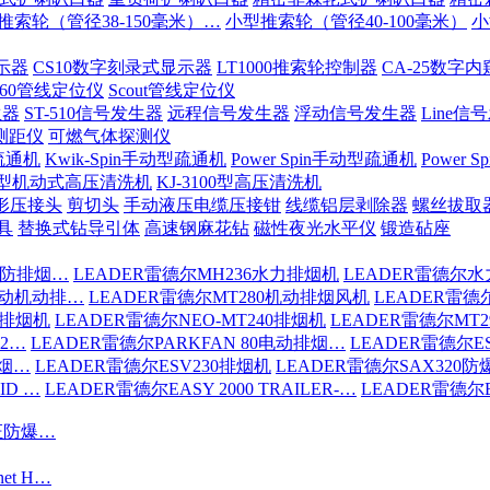
推索轮（管径38-150毫米）…
小型推索轮（管径40-100毫米）
小
示器
CS10数字刻录式显示器
LT1000推索轮控制器
CA-25数字
-60管线定位仪
Scout管线定位仪
生器
ST-510信号发生器
远程信号发生器
浮动信号发生器
Line信
测距仪
可燃气体探测仪
疏通机
Kwik-Spin手动型疏通机
Power Spin手动型疏通机
Power
200型机动式高压清洗机
KJ-3100型高压清洗机
形压接头
剪切头
手动液压电缆压接钳
线缆铝层剥除器
螺丝拔取
具
替换式钻导引体
高速钢麻花钻
磁性夜光水平仪
锻造砧座
消防排烟…
LEADER雷德尔MH236水力排烟机
LEADER雷德尔水
驱动机动排…
LEADER雷德尔MT280机动排烟风机
LEADER雷德
6排烟机
LEADER雷德尔NEO-MT240排烟机
LEADER雷德尔MT
S2…
LEADER雷德尔PARKFAN 80电动排烟…
LEADER雷德尔ES
排烟…
LEADER雷德尔ESV230排烟机
LEADER雷德尔SAX320
ID …
LEADER雷德尔EASY 2000 TRAILER-…
LEADER雷德尔EA
认证防爆…
net H…