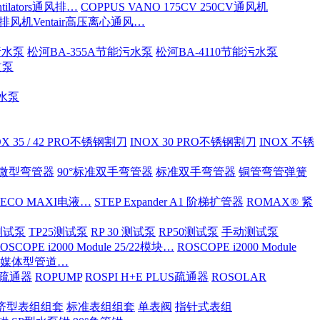
tilators通风排…
COPPUS VANO 175CV 250CV通风机
S排风机Ventair高压离心通风…
污水泵
松河BA-355A节能污水泵
松河BA-4110节能污水泵
道泵
污水泵
OX 35 / 42 PRO不锈钢割刀
INOX 30 PRO不锈钢割刀
INOX 不锈
ND微型弯管器
90°标准双手弯管器
标准双手弯管器
铜管弯管弹簧
 ECO MAXI电液…
STEP Expander A1 阶梯扩管器
ROMAX® 紧
OX测试泵
TP25测试泵
RP 30 测试泵
RP50测试泵
手动测试泵
OSCOPE i2000 Module 25/22模块…
ROSCOPE i2000 Module
ia 多媒体型管道…
S/疏通器
ROPUMP
ROSPI H+E PLUS疏通器
ROSOLAR
济型表组组套
标准表组组套
单表阀
指针式表组