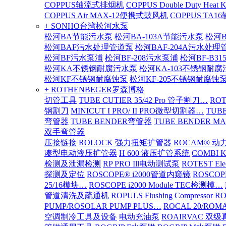
COPPUS轴流式排烟机
COPPUS Double Duty Heat K
COPPUS Air MAX-12便携式鼓风机
COPPUS TA
+ SONHO台湾松河水泵
松河BA节能污水泵
松河BA-103A节能污水泵
松河B
松河BAF污水处理管道泵
松河BAF-204A污水处理
松河BF污水泵浦
松河BF-208污水泵浦
松河BF-B3
松河KA不锈钢耐腐污水泵
松河KA-103不锈钢耐
松河KF不锈钢耐腐蚀泵
松河KF-205不锈钢耐腐蚀
+ ROTHENBEGER罗森博格
切管工具
TUBE CUTIER 35/42 Pro 管子割刀…
RO
钢割刀
MINICUT I PRO/ II PRO微型切割器…
TUBE
弯管器
TUBE BENDER弯管器
TUBE BENDER MA
双手弯管器
压接链接
ROLOCK 强力扭矩扩管器
ROCAM® 
凑型电动液压扩管器
H 600 液压扩管系统
COMBI 
检测及泄漏检测
RP PRO Ill电动测试泵
ROTEST El
探测及定位
ROSCOPE® i2000管道内窥镜
ROSCOP
25/16模块…
ROSCOPE i2000 Module TEC检测模…
管道清洗及疏通机
ROPULS Flushing Compressor 
PUMP/ROSOLAR PUMP PLUS…
ROCAL 20/ROMA
空调制冷工具及设备
电动充油泵
ROAIRVAC 双