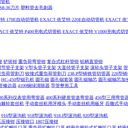
切管机
S8-36刀片
塑料管去毛刺器
艾特 170E自动切管机
EXACT 依艾特 220E自动切管机
EXACT 
ACT 依艾特 P400充电式切管机
EXACT 依艾特 V1000充电式
钳
铲状钳
重负荷弯管钳
复合式杠杆管钳
铝柄直管钳
调节管子支架
V型头管子支架
大直径管子支架
滚轮头管子支架
管
重负荷管割刀
铰接式重负荷管割刀
238-P型铸铁管切管器
226型
HC-450型锯孔机
圆孔锯
圆孔锯套装
圆孔锯轴芯
圆孔锯轴芯加
管修边器
4100铜绿清除器
导管整形工具
400系列仪表管用弯管器
400系列硬质管道弯管器
456型三用弯管
手动棘轮套丝机
手动套丝机用牙模头
手动套丝机用板牙
后撤式手动
916型滚沟机
918型滚沟机
918-I型滚沟机
920型滚沟机
压压接钳
压接钳口
1807压接钳
式扩喇叭口器
重负荷扩喇叭口器
精密非棘轮式扩喇叭口器
精密