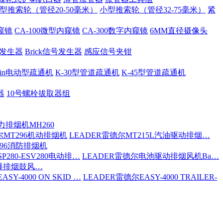
型推索轮（管径20-50毫米）
小型推索轮（管径32-75毫米）
紧
内窥镜
CA-100微型内窥镜
CA-300数字内窥镜
6MM直径摄像头
号发生器
Brick信号发生器
感应信号夹钳
 Spin电动型疏通机
K-30型管道疏通机
K-45型管道疏通机
器
10号螺栓拔取器组
力排烟机MH260
尔MT296机动排烟机
LEADER雷德尔MT215L汽油驱动排烟…
296消防排烟机
P280-ESV280电动排…
LEADER雷德尔电池驱动排烟风机Ba…
防爆排烟鼓风…
SY-4000 ON SKID …
LEADER雷德尔EASY-4000 TRAILER-