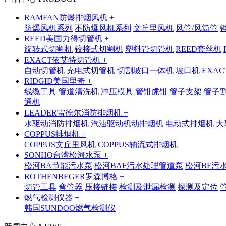
RAMFAN防爆排烟风机 +
防爆风机系列
不防爆风机系列
文丘里风机
风管/风筒管
REED美国力得切管机 +
旋转式切割机
铰接式切割机
塑料管切管机
REED套丝机
EXACT依艾特切管机 +
自动切管机
充电式切管机
切割坡口一体机
坡口机
EXA
RIDGID美国里奇 +
线缆工具
管道清洗机
冲压模具
管钳虎钳
管子支架
管子
通机
LEADER雷德尔消防排烟机 +
水驱动消防排烟机
汽油驱动机动排烟机
电动式排烟机
大
COPPUS排烟机 +
COPPUS文丘里风机
COPPUS轴流式排烟机
SONHO台湾松河水泵 +
松河BA节能污水泵
松河BAF污水处理管道泵
松河BF污
ROTHENBEGER罗森博格 +
切管工具
弯管器
压接链接
检测及泄漏检测
探测及定位
燃气检测仪器 +
韩国SUNDOO燃气检测仪