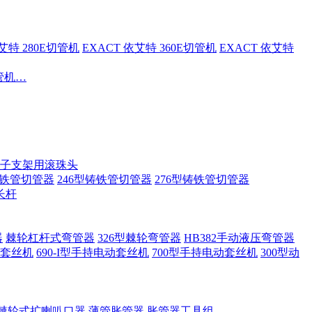
依艾特 280E切管机
EXACT 依艾特 360E切管机
EXACT 依艾特
切管机…
子支架用滚珠头
铸铁管切管器
246型铸铁管切管器
276型铸铁管切管器
长杆
器
棘轮杠杆式弯管器
326型棘轮弯管器
HB382手动液压弯管器
套丝机
690-I型手持电动套丝机
700型手持电动套丝机
300型动
棘轮式扩喇叭口器
薄管胀管器
胀管器工具组