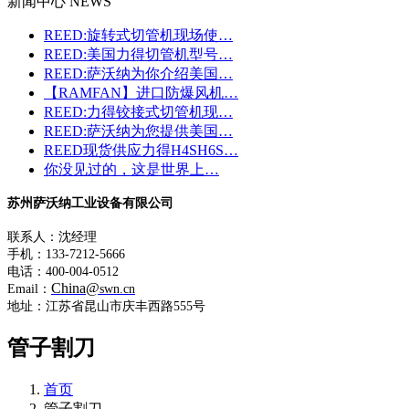
新闻中心 NEWS
REED:旋转式切管机现场使…
REED:美国力得切管机型号…
REED:萨沃纳为你介绍美国…
【RAMFAN】进口防爆风机…
REED:力得铰接式切管机现…
REED:萨沃纳为您提供美国…
REED现货供应力得H4SH6S…
你没见过的，这是世界上…
苏州萨沃纳工业设备有限公司
联系人：沈经理
手机：133-7212-5666
电话：400-004-0512
China@
Email：
swn.cn
地址：江苏省昆山市庆丰西路555号
管子割刀
首页
管子割刀