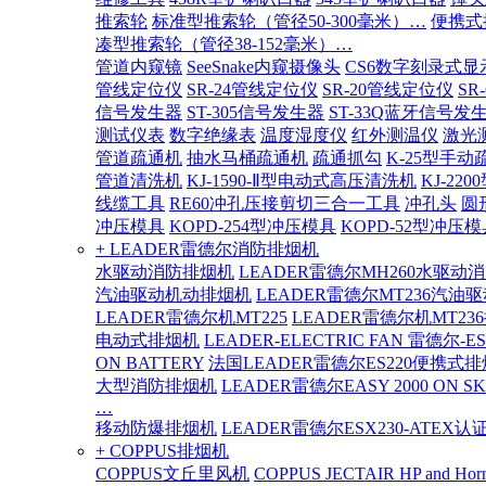
推索轮
标准型推索轮（管径50-300毫米）…
便携式
凑型推索轮（管径38-152毫米）…
管道内窥镜
SeeSnake内窥摄像头
CS6数字刻录式显
管线定位仪
SR-24管线定位仪
SR-20管线定位仪
SR
信号发生器
ST-305信号发生器
ST-33Q蓝牙信号发
测试仪表
数字绝缘表
温度湿度仪
红外测温仪
激光
管道疏通机
抽水马桶疏通机
疏通抓勾
K-25型手动
管道清洗机
KJ-1590-Ⅱ型电动式高压清洗机
KJ-2
线缆工具
RE60冲孔压接剪切三合一工具
冲孔头
圆
冲压模具
KOPD-254型冲压模具
KOPD-52型冲压模
+ LEADER雷德尔消防排烟机
水驱动消防排烟机
LEADER雷德尔MH260水驱动
汽油驱动机动排烟机
LEADER雷德尔MT236汽油
LEADER雷德尔机MT225
LEADER雷德尔机MT23
电动式排烟机
LEADER-ELECTRIC FAN 雷德尔-E
ON BATTERY
法国LEADER雷德尔ES220便携式
大型消防排烟机
LEADER雷德尔EASY 2000 ON SK
…
移动防爆排烟机
LEADER雷德尔ESX230-ATEX
+ COPPUS排烟机
COPPUS文丘里风机
COPPUS JECTAIR HP and Hor