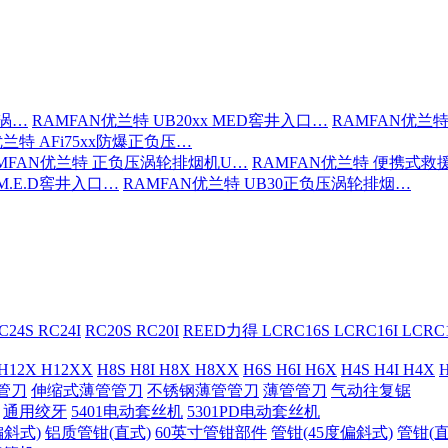
压涡…
RAMFAN优兰特 UB20xx MED窖井入口…
RAMFAN优兰特
优兰特 AFi75xx防爆正负压…
MFAN优兰特 正负压涡轮排烟机U…
RAMFAN优兰特 便携式救
 M.E.D窖井入口…
RAMFAN优兰特 UB30正负压涡轮排烟…
C24S RC24I
RC20S RC20I
REED力得 LCRC16S LCRC16I LCR
 H12X H12XX
H8S H8I H8X H8XX
H6S H6I H6X
H4S H4I H4X
H
管刀
伸缩式薄管管刀
不锈钢薄管管刀
薄管管刀
气动往复锯
通用绞牙
5401电动套丝机
5301PD电动套丝机
偏斜式)
铝质管钳(直式)
60英寸管钳部件
管钳(45度偏斜式)
管钳(直