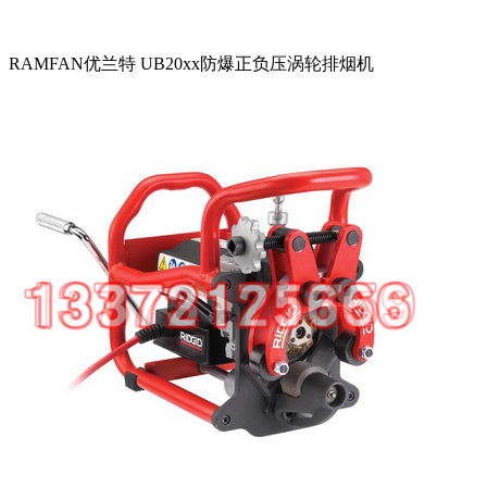
RAMFAN优兰特 UB20xx防爆正负压涡轮排烟机