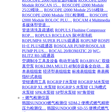
ROSCOPE 2000 App管道内窥镜
ROSCOPE i2000
Module ROSCAN 15…
ROSCOPE i2000 Module
25/22模块…
ROSCOPE i2000 Module 25/16模块…
ROSCOPE i2000 Module TEC检测模…
ROSCOPE
i2000 Module ROLOC PLU…
ROCAM 4 Multimedia
多媒体型管道…
管道清洗及疏通机
ROPULS Flushing Compressor
ROP…
ROPULS ROCLEAN 脉冲清洗机
ROPUMP® SUPER PLUS/疏通器
ROPUMP
ROSPI
H+E PLUS疏通器
ROSOLAR PUMP/ROSOLAR
PUMP PLUS…
ROCAL 20/ROMATIC 20
WC-
BLITZ R0-3疏通器
空调制冷工具及设备
电动充油泵
ROAIRVAC 双级
真空泵
ROKLIMA MULTI 4F制冷设备全自动…
基
本表组组套
经济型表组组套
标准表组组套
单表阀
指针式表组
管钳通用工具
ROGRIP F水泵钳
ROGRIP M水泵钳
ROGRIP XL 水泵钳
ROGRIP S 水泵钳
CL沟槽式
水泵钳
SPK水泵钳
SP型水泵钳
90°角管钳
+ 燃气检测仪器
韩国SUNDOO燃气检测仪
SDM-2 便携式燃气精密
压力检测仪…
韩国SUNDOO牌 SD-55 便携式燃气