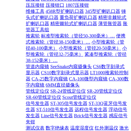
压压接钳
压接钳口
1807压接钳
维修工具
458R型扩喇叭口器
345型扩喇叭口器
锤
头式扩喇叭口器
重负荷扩喇叭口器
精密非棘轮式
扩喇叭口器
精密棘轮式扩喇叭口器
薄管胀管器
胀
管器工具组
推索轮
标准型推索轮（管径50-300毫米）…
便携
式推索轮（管径38-150毫米）…
小型推索轮（管
径40-100毫米）
小型推索轮（管径20-50毫米）
小
型推索轮（管径32-75毫米）
紧凑型推索轮（管径
38-152毫米）…
管道内窥镜
SeeSnake内窥摄像头
CS6数字刻录式
显示器
CS10数字刻录式显示器
LT1000推索轮控制
器
CA-25数字内窥镜
CA-100微型内窥镜
CA-300数
字内窥镜
6MM直径摄像头
管线定位仪
SR-24管线定位仪
SR-20管线定位仪
SR-60管线定位仪
Scout管线定位仪
信号发生器
ST-305信号发生器
ST-33Q蓝牙信号发
生器
ST-510信号发生器
远程信号发生器
浮动信号
发生器
Line信号发生器
Brick信号发生器
感应信号
夹钳
测试仪表
数字绝缘表
温度湿度仪
红外测温仪
激光