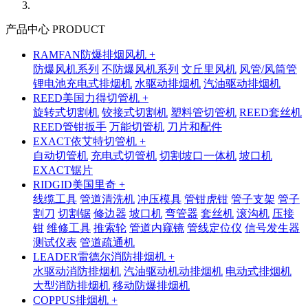
产品中心 PRODUCT
RAMFAN防爆排烟风机 +
防爆风机系列
不防爆风机系列
文丘里风机
风管/风筒管
锂电池充电式排烟机
水驱动排烟机
汽油驱动排烟机
REED美国力得切管机 +
旋转式切割机
铰接式切割机
塑料管切管机
REED套丝机
REED管钳扳手
万能切管机
刀片和配件
EXACT依艾特切管机 +
自动切管机
充电式切管机
切割坡口一体机
坡口机
EXACT锯片
RIDGID美国里奇 +
线缆工具
管道清洗机
冲压模具
管钳虎钳
管子支架
管子
割刀
切割锯
修边器
坡口机
弯管器
套丝机
滚沟机
压接
钳
维修工具
推索轮
管道内窥镜
管线定位仪
信号发生器
测试仪表
管道疏通机
LEADER雷德尔消防排烟机 +
水驱动消防排烟机
汽油驱动机动排烟机
电动式排烟机
大型消防排烟机
移动防爆排烟机
COPPUS排烟机 +