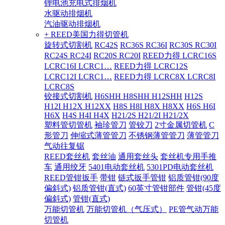
锂电池充电式排烟机
水驱动排烟机
汽油驱动排烟机
+ REED美国力得切管机
旋转式切割机
RC42S
RC36S RC36I
RC30S RC30I
RC24S RC24I
RC20S RC20I
REED力得 LCRC16S
LCRC16I LCRC1…
REED力得 LCRC12S
LCRC12I LCRC1…
REED力得 LCRC8X LCRC8I
LCRC8S
铰接式切割机
H6SHH H8SHH H12SHH
H12S
H12I H12X H12XX
H8S H8I H8X H8XX
H6S H6I
H6X
H4S H4I H4X
H21/2S H21/2I H21/2X
塑料管切管机
袖珍管刀
管铰刀
2寸金属切管机
C
形管刀
伸缩式薄管管刀
不锈钢薄管管刀
薄管管刀
气动往复锯
REED套丝机
套丝油
通用套丝头
套丝机专用手推
车
通用绞牙
5401电动套丝机
5301PD电动套丝机
REED管钳扳手
带钳
链式扳手管钳
铝质管钳(90度
偏斜式)
铝质管钳(直式)
60英寸管钳部件
管钳(45度
偏斜式)
管钳(直式)
万能切管机
万能切管机（气压式）
PE管气动万能
切管机