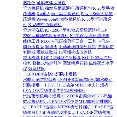
测距仪
可燃气体探测仪
管道疏通机
抽水马桶疏通机
疏通抓勾
K-25型手动
疏通机
Kwik-Spin手动型疏通机
Power Spin手动型
疏通机
Power Spin电动型疏通机
K-30型管道疏通
机
K-45型管道疏通机
管道清洗机
KJ-1590-Ⅱ型电动式高压清洗机
KJ-
2200型机动式高压清洗机
KJ-3100型高压清洗机
线缆工具
RE60冲孔压接剪切三合一工具
冲孔头
圆形压接头
剪切头
手动液压电缆压接钳
线缆铝层
剥除器
螺丝拔取器
10号螺栓拔取器组
冲压模具
KOPD-254型冲压模具
KOPD-52型冲压
模具
替换式钻导引体
高速钢麻花钻
磁性夜光水平
仪
锻造砧座
+ LEADER雷德尔消防排烟机
水驱动消防排烟机
LEADER雷德尔MH260水驱动
消防排烟…
LEADER雷德尔MH236水力排烟机
LEADER雷德尔水力排烟机MH260
汽油驱动机动排烟机
LEADER雷德尔MT236汽油
驱动机动排…
LEADER雷德尔MT280机动排烟风
机
LEADER雷德尔MT296机动排烟机
LEADER雷
德尔MT215L汽油驱动排烟…
LEADER雷德尔机