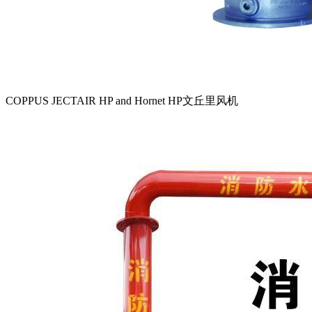
COPPUS JECTAIR HP and Hornet HP文丘里风机