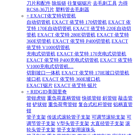
刀片和配件
除垢链
往复锯锯片
去毛刺工具
力得
RCS8-36刀片
塑料管去毛刺器
+ EXACT依艾特切管机
自动切管机
EXACT 依艾特 170切管机
EXACT 依
艾特 170E自动切管机
EXACT 依艾特 220E自动切
管机
EXACT 依艾特 280E切管机
EXACT 依艾特
360E切管机
EXACT 依艾特 P400切管机
EXACT
依艾特 V1000切管机
充电式切管机
EXACT 依艾特 170充电式切管机
EXACT 依艾特 P400充电式切管机
EXACT 依艾特
V1000充电式切管机…
切割坡口一体机
EXACT 依艾特 170E坡口切管机
坡口机
EXACT 依艾特 360E坡口机
EXACT锯片
EXACT 依艾特 锯片
+ RIDGID美国里奇
管钳虎钳
重负荷直柄管钳
快抓管钳
斜管钳
敲击管
钳
铲状钳
重负荷弯管钳
复合式杠杆管钳
铝柄直管
钳
管子支架
传送式滚轮管子支架
可调节滚轮支架
可
调节管子支架
V型头管子支架
大直径管子支架
滚
轮头管子支架
管子支架用滚珠头