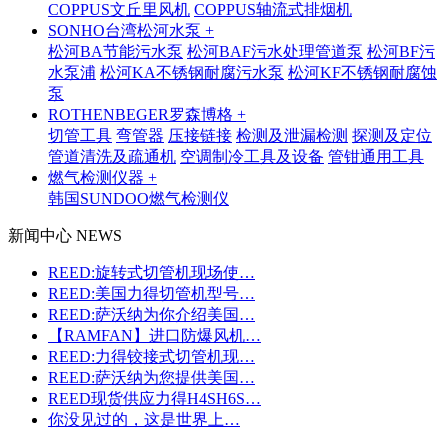
COPPUS文丘里风机
COPPUS轴流式排烟机
SONHO台湾松河水泵 +
松河BA节能污水泵
松河BAF污水处理管道泵
松河BF污
水泵浦
松河KA不锈钢耐腐污水泵
松河KF不锈钢耐腐蚀
泵
ROTHENBEGER罗森博格 +
切管工具
弯管器
压接链接
检测及泄漏检测
探测及定位
管道清洗及疏通机
空调制冷工具及设备
管钳通用工具
燃气检测仪器 +
韩国SUNDOO燃气检测仪
新闻中心 NEWS
REED:旋转式切管机现场使…
REED:美国力得切管机型号…
REED:萨沃纳为你介绍美国…
【RAMFAN】进口防爆风机…
REED:力得铰接式切管机现…
REED:萨沃纳为您提供美国…
REED现货供应力得H4SH6S…
你没见过的，这是世界上…