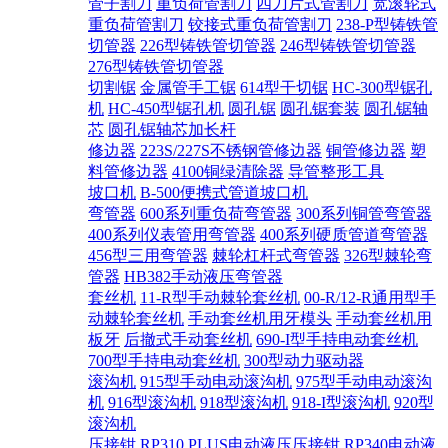
管子割刀
重负荷管割刀
四刀片式管割刀
宽滚轮式
重负荷管割刀
铰接式重负荷管割刀
238-P型铸铁管
切管器
226型铸铁管切管器
246型铸铁管切管器
276型铸铁管切管器
切割锯
金属管手工锯
614型干切锯
HC-300型锯孔
机
HC-450型锯孔机
圆孔锯
圆孔锯套装
圆孔锯轴
芯
圆孔锯轴芯加长杆
修边器
223S/227S不锈钢管修边器
铜管修边器
塑
料管修边器
4100铜绿清除器
导管整形工具
坡口机
B-500便携式管道坡口机
弯管器
600系列重负荷弯管器
300系列铜管弯管器
400系列仪表管用弯管器
400系列硬质管道弯管器
456型三用弯管器
棘轮杠杆式弯管器
326型棘轮弯
管器
HB382手动液压弯管器
套丝机
11-R型手动棘轮套丝机
00-R/12-R通用型手
动棘轮套丝机
手动套丝机用牙模头
手动套丝机用
板牙
后撤式手动套丝机
690-I型手持电动套丝机
700型手持电动套丝机
300型动力驱动器
滚沟机
915型手动电动滚沟机
975型手动电动滚沟
机
916型滚沟机
918型滚沟机
918-I型滚沟机
920型
滚沟机
压接钳
RP310 PLUS电动液压压接钳
RP340电动液