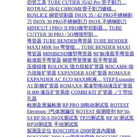
切管工具
TUBE CUTIER 35/42 Pro 管子割刀…
ROTRAC 28/42 CHROME管子割刀镀锚…
ROSLICE 铜管切割器
INOX 35 / 42 PRO不锈钢割
刀
INOX 30 PRO不锈钢割刀
INOX 不锈钢割刀
MINICUT I PRO/ II PRO微型切割器…
TUBE
CUTTER 30 PRO / 5O增强型割…
弯管器
TUBE BENDER弯管器
TUBE BENDER
MAXI MSR Set 弯管组…
TUBE BENDER MAXI
弯管器
MINIBEND微型弯管器
90°标准双手弯管器
标准双手弯管器
铜管弯管弹簧
双手弯管器
压接链接
ROLOCK 强力扭矩扩管器
ROCAM® 动
力扭矩扩管器
EXPANDER AO扩管器
ROMAX®
EXPANDER AC ECO MAXI电液…
STEP Expander
A1 阶梯扩管器
ROMAX® 紧凑型电动液压扩管器
H 600 液压扩管系统
COMBI KIT 扩管器 ／T 型拉
孔器
检测及泄漏检测
RP PRO Ill电动测试泵
ROTEST
Electronic 3气体测漏仪
ROTEST 探测喷剂
RP 50-
S/I RP 50-S INOX测试泵
TP25测试泵
RP 30 测试泵
RP50测试泵
手动测试泵
探测及定位
ROSCOPE® i2000管道内窥镜