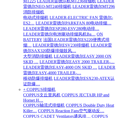
MT225
LEADER雷德尔机MT236排烟机
LEADER
雷德尔NEO-MT240排烟机
LEADER雷德尔MT296
消防排烟机
电动式排烟机
LEADER-ELECTRIC FAN 雷德尔-
ES2…
LEADER雷德尔PARKFAN 80电动排烟…
LEADER雷德尔ESP280-ESV280电动排…
LEADER雷德尔电池驱动排烟风机Ba…
ON
BATTERY
法国LEADER雷德尔ES220便携式排
烟…
LEADER雷德尔ESV230排烟机
LEADER雷
德尔SAX320防爆排烟鼓风…
大型消防排烟机
LEADER雷德尔EASY 2000 ON
SKID …
LEADER雷德尔EASY 2000 TRAILER-…
LEADER雷德尔EASY-4000 ON SKID …
LEADER
雷德尔EASY-4000 TRAILER-…
移动防爆排烟机
LEADER雷德尔ESX230-ATEX认
证防爆…
+ COPPUS排烟机
COPPUS文丘里风机
COPPUS JECTAIR HP and
Hornet H…
COPPUS轴流式排烟机
COPPUS Double Duty Heat
Killer…
COPPUS Reaction Fans空气驱动反…
COPPUS CADET Ventilators通风排…
COPPUS