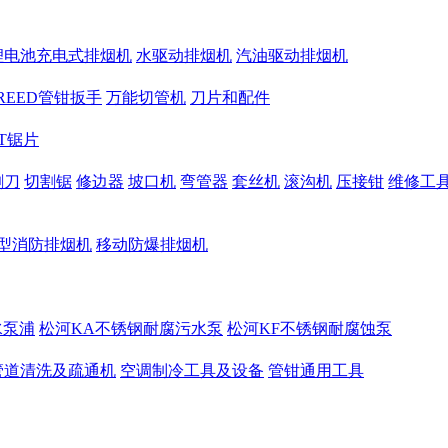
锂电池充电式排烟机
水驱动排烟机
汽油驱动排烟机
REED管钳扳手
万能切管机
刀片和配件
CT锯片
割刀
切割锯
修边器
坡口机
弯管器
套丝机
滚沟机
压接钳
维修工
型消防排烟机
移动防爆排烟机
水泵浦
松河KA不锈钢耐腐污水泵
松河KF不锈钢耐腐蚀泵
管道清洗及疏通机
空调制冷工具及设备
管钳通用工具