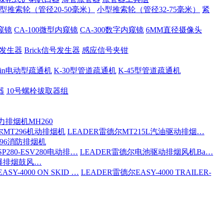
型推索轮（管径20-50毫米）
小型推索轮（管径32-75毫米）
紧
内窥镜
CA-100微型内窥镜
CA-300数字内窥镜
6MM直径摄像头
号发生器
Brick信号发生器
感应信号夹钳
 Spin电动型疏通机
K-30型管道疏通机
K-45型管道疏通机
器
10号螺栓拔取器组
力排烟机MH260
尔MT296机动排烟机
LEADER雷德尔MT215L汽油驱动排烟…
296消防排烟机
P280-ESV280电动排…
LEADER雷德尔电池驱动排烟风机Ba…
防爆排烟鼓风…
SY-4000 ON SKID …
LEADER雷德尔EASY-4000 TRAILER-