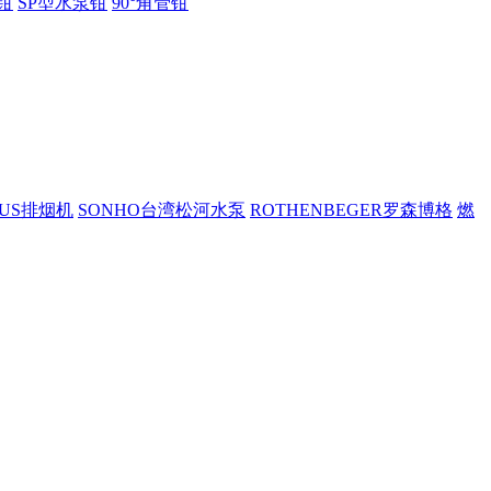
钳
SP型水泵钳
90°角管钳
PUS排烟机
SONHO台湾松河水泵
ROTHENBEGER罗森博格
燃