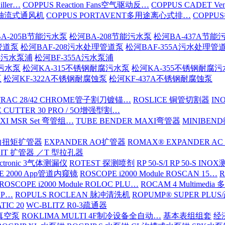
iller…
COPPUS Reaction Fans空气驱动反…
COPPUS CADET Ven
16轴流式通风机
COPPUS PORTAVENT多用途离心式排…
COPPU
A-205B节能污水泵
松河BA-208节能污水泵
松河BA-437A节能
管道泵
松河BAF-208污水处理管道泵
松河BAF-355A污水处理管
15污水泵浦
松河BF-355A污水泵浦
腐污水泵
松河KA-315不锈钢耐腐污水泵
松河KA-355不锈钢耐腐
泵
松河KF-322A不锈钢耐腐蚀泵
松河KF-437A不锈钢耐腐蚀泵
TRAC 28/42 CHROME管子割刀镀锚…
ROSLICE 铜管切割器
IN
 CUTTER 30 PRO / 5O增强型割…
XI MSR Set 弯管组…
TUBE BENDER MAXI弯管器
MINIBE
动力扭矩扩管器
EXPANDER AO扩管器
ROMAX® EXPANDER AC
KIT 扩管器 ／T 型拉孔器
ectronic 3气体测漏仪
ROTEST 探测喷剂
RP 50-S/I RP 50-S IN
E 2000 App管道内窥镜
ROSCOPE i2000 Module ROSCAN 15…
R
ROSCOPE i2000 Module ROLOC PLU…
ROCAM 4 Multimed
ROP…
ROPULS ROCLEAN 脉冲清洗机
ROPUMP® SUPER PLU
TIC 20
WC-BLITZ R0-3疏通器
级真空泵
ROKLIMA MULTI 4F制冷设备全自动…
基本表组组套
经