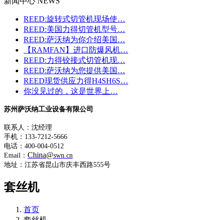
新闻中心 NEWS
REED:旋转式切管机现场使…
REED:美国力得切管机型号…
REED:萨沃纳为你介绍美国…
【RAMFAN】进口防爆风机…
REED:力得铰接式切管机现…
REED:萨沃纳为您提供美国…
REED现货供应力得H4SH6S…
你没见过的，这是世界上…
苏州萨沃纳工业设备有限公司
联系人：沈经理
手机：133-7212-5666
电话：400-004-0512
China@
Email：
swn.cn
地址：江苏省昆山市庆丰西路555号
套丝机
首页
套丝机