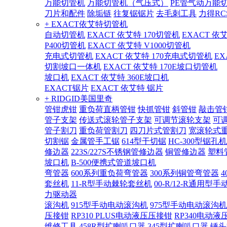
万能切管机
万能切管机（气压式）
PE管气动万能
刀片和配件
除垢链
往复锯锯片
去毛刺工具
力得RC
+ EXACT依艾特切管机
自动切管机
EXACT 依艾特 170切管机
EXACT 依
P400切管机
EXACT 依艾特 V1000切管机
充电式切管机
EXACT 依艾特 170充电式切管机
EX
切割坡口一体机
EXACT 依艾特 170E坡口切管机
坡口机
EXACT 依艾特 360E坡口机
EXACT锯片
EXACT 依艾特 锯片
+ RIDGID美国里奇
管钳虎钳
重负荷直柄管钳
快抓管钳
斜管钳
敲击管
管子支架
传送式滚轮管子支架
可调节滚轮支架
可
管子割刀
重负荷管割刀
四刀片式管割刀
宽滚轮式
切割锯
金属管手工锯
614型干切锯
HC-300型锯孔机
修边器
223S/227S不锈钢管修边器
铜管修边器
塑料
坡口机
B-500便携式管道坡口机
弯管器
600系列重负荷弯管器
300系列铜管弯管器
套丝机
11-R型手动棘轮套丝机
00-R/12-R通用型
力驱动器
滚沟机
915型手动电动滚沟机
975型手动电动滚沟机
压接钳
RP310 PLUS电动液压压接钳
RP340电动液
维修工具
458R型扩喇叭口器
345型扩喇叭口器
锤头