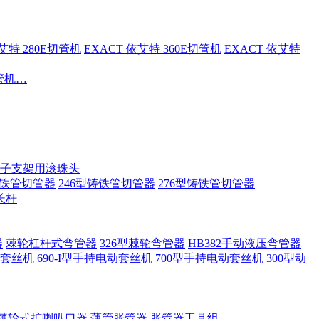
依艾特 280E切管机
EXACT 依艾特 360E切管机
EXACT 依艾特
切管机…
子支架用滚珠头
铸铁管切管器
246型铸铁管切管器
276型铸铁管切管器
长杆
器
棘轮杠杆式弯管器
326型棘轮弯管器
HB382手动液压弯管器
套丝机
690-I型手持电动套丝机
700型手持电动套丝机
300型动
棘轮式扩喇叭口器
薄管胀管器
胀管器工具组