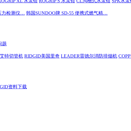
ROGRIP XL 水泵钳
ROGRIP S 水泵钳
CL沟槽式水泵钳
SPK水泵
密压力检测仪…
韩国SUNDOO牌 SD-55 便携式燃气精…
问题
依艾特切管机
RIDGID美国里奇
LEADER雷德尔消防排烟机
COP
DGID资料下载