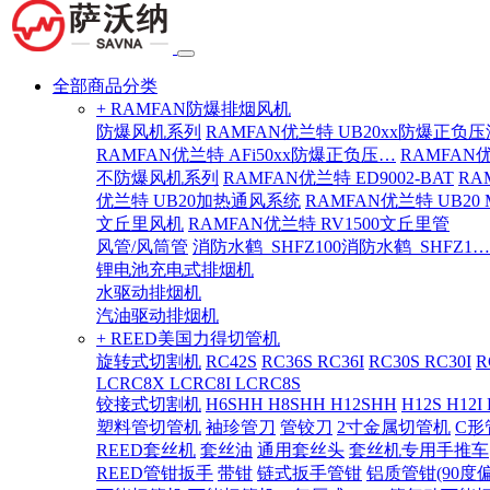
全部商品分类
+ RAMFAN防爆排烟风机
防爆风机系列
RAMFAN优兰特 UB20xx防爆正负
RAMFAN优兰特 AFi50xx防爆正负压…
RAMFAN
不防爆风机系列
RAMFAN优兰特 ED9002-BAT
RA
优兰特 UB20加热通风系统
RAMFAN优兰特 UB20
文丘里风机
RAMFAN优兰特 RV1500文丘里管
风管/风筒管
消防水鹤_SHFZ100消防水鹤_SHFZ1…
锂电池充电式排烟机
水驱动排烟机
汽油驱动排烟机
+ REED美国力得切管机
旋转式切割机
RC42S
RC36S RC36I
RC30S RC30I
R
LCRC8X LCRC8I LCRC8S
铰接式切割机
H6SHH H8SHH H12SHH
H12S H12I
塑料管切管机
袖珍管刀
管铰刀
2寸金属切管机
C形
REED套丝机
套丝油
通用套丝头
套丝机专用手推车
REED管钳扳手
带钳
链式扳手管钳
铝质管钳(90度