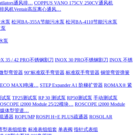
tilators通风排…
COPPUS VANO 175CV 250CV通风机
S排风机Ventair高压离心通风…
污水泵
松河BA-355A节能污水泵
松河BA-4110节能污水泵
道泵
污水泵
OX 35 / 42 PRO不锈钢割刀
INOX 30 PRO不锈钢割刀
INOX 不锈
ND微型弯管器
90°标准双手弯管器
标准双手弯管器
铜管弯管弹簧
 ECO MAXI电液…
STEP Expander A1 阶梯扩管器
ROMAX® 紧
OX测试泵
TP25测试泵
RP 30 测试泵
RP50测试泵
手动测试泵
OSCOPE i2000 Module 25/22模块…
ROSCOPE i2000 Module
ia 多媒体型管道…
S/疏通器
ROPUMP
ROSPI H+E PLUS疏通器
ROSOLAR
济型表组组套
标准表组组套
单表阀
指针式表组