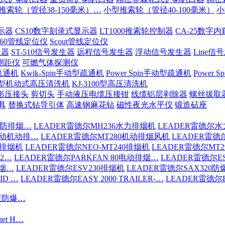
推索轮（管径38-150毫米）…
小型推索轮（管径40-100毫米）
小
示器
CS10数字刻录式显示器
LT1000推索轮控制器
CA-25数字
-60管线定位仪
Scout管线定位仪
生器
ST-510信号发生器
远程信号发生器
浮动信号发生器
Line信
测距仪
可燃气体探测仪
疏通机
Kwik-Spin手动型疏通机
Power Spin手动型疏通机
Power
200型机动式高压清洗机
KJ-3100型高压清洗机
形压接头
剪切头
手动液压电缆压接钳
线缆铝层剥除器
螺丝拔取
具
替换式钻导引体
高速钢麻花钻
磁性夜光水平仪
锻造砧座
消防排烟…
LEADER雷德尔MH236水力排烟机
LEADER雷德尔水
驱动机动排…
LEADER雷德尔MT280机动排烟风机
LEADER雷德
6排烟机
LEADER雷德尔NEO-MT240排烟机
LEADER雷德尔MT
S2…
LEADER雷德尔PARKFAN 80电动排烟…
LEADER雷德尔ES
排烟…
LEADER雷德尔ESV230排烟机
LEADER雷德尔SAX320
ID …
LEADER雷德尔EASY 2000 TRAILER-…
LEADER雷德尔EA
认证防爆…
net H…