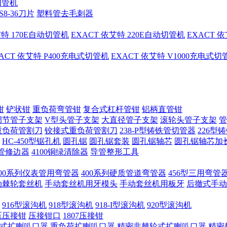
切管机
S8-36刀片
塑料管去毛刺器
艾特 170E自动切管机
EXACT 依艾特 220E自动切管机
EXACT 
ACT 依艾特 P400充电式切管机
EXACT 依艾特 V1000充电式
钳
铲状钳
重负荷弯管钳
复合式杠杆管钳
铝柄直管钳
调节管子支架
V型头管子支架
大直径管子支架
滚轮头管子支架
管
重负荷管割刀
铰接式重负荷管割刀
238-P型铸铁管切管器
226型
HC-450型锯孔机
圆孔锯
圆孔锯套装
圆孔锯轴芯
圆孔锯轴芯加
管修边器
4100铜绿清除器
导管整形工具
400系列仪表管用弯管器
400系列硬质管道弯管器
456型三用弯管
手动棘轮套丝机
手动套丝机用牙模头
手动套丝机用板牙
后撤式手动
916型滚沟机
918型滚沟机
918-I型滚沟机
920型滚沟机
压压接钳
压接钳口
1807压接钳
式扩喇叭口器
重负荷扩喇叭口器
精密非棘轮式扩喇叭口器
精密