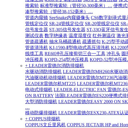
推索轮
标准型推索轮（管径50-300毫米）…
便携式
凑型推索轮（管径38-152毫米）…
管道内窥镜
SeeSnake内窥摄像头
CS6数字刻录式显
管线定位仪
SR-24管线定位仪
SR-20管线定位仪
SR
信号发生器
ST-305信号发生器
ST-33Q蓝牙信号发
测试仪表
数字绝缘表
温度湿度仪
红外测温仪
激光
管道疏通机
抽水马桶疏通机
疏通抓勾
K-25型手动
管道清洗机
KJ-1590-Ⅱ型电动式高压清洗机
KJ-2
线缆工具
RE60冲孔压接剪切三合一工具
冲孔头
圆
冲压模具
KOPD-254型冲压模具
KOPD-52型冲压模
+ LEADER雷德尔消防排烟机
水驱动消防排烟机
LEADER雷德尔MH260水驱动
汽油驱动机动排烟机
LEADER雷德尔MT236汽油
LEADER雷德尔机MT225
LEADER雷德尔机MT23
电动式排烟机
LEADER-ELECTRIC FAN 雷德尔-E
ON BATTERY
法国LEADER雷德尔ES220便携式
大型消防排烟机
LEADER雷德尔EASY 2000 ON SK
…
移动防爆排烟机
LEADER雷德尔ESX230-ATEX
+ COPPUS排烟机
COPPUS文丘里风机
COPPUS JECTAIR HP and Hor