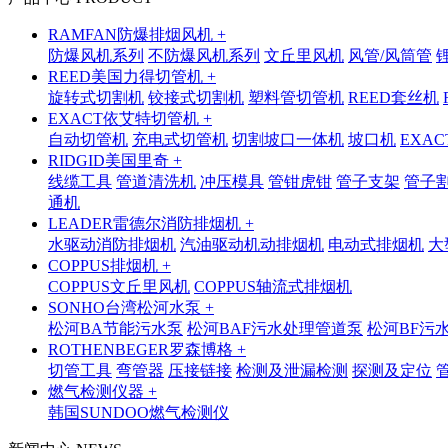
RAMFAN防爆排烟风机 +
防爆风机系列
不防爆风机系列
文丘里风机
风管/风筒管
REED美国力得切管机 +
旋转式切割机
铰接式切割机
塑料管切管机
REED套丝机
EXACT依艾特切管机 +
自动切管机
充电式切管机
切割坡口一体机
坡口机
EXA
RIDGID美国里奇 +
线缆工具
管道清洗机
冲压模具
管钳虎钳
管子支架
管子
通机
LEADER雷德尔消防排烟机 +
水驱动消防排烟机
汽油驱动机动排烟机
电动式排烟机
大
COPPUS排烟机 +
COPPUS文丘里风机
COPPUS轴流式排烟机
SONHO台湾松河水泵 +
松河BA节能污水泵
松河BAF污水处理管道泵
松河BF污
ROTHENBEGER罗森博格 +
切管工具
弯管器
压接链接
检测及泄漏检测
探测及定位
燃气检测仪器 +
韩国SUNDOO燃气检测仪