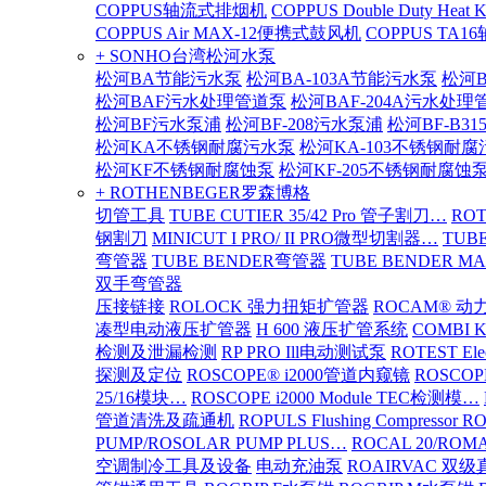
COPPUS轴流式排烟机
COPPUS Double Duty Heat K
COPPUS Air MAX-12便携式鼓风机
COPPUS TA
+ SONHO台湾松河水泵
松河BA节能污水泵
松河BA-103A节能污水泵
松河B
松河BAF污水处理管道泵
松河BAF-204A污水处理
松河BF污水泵浦
松河BF-208污水泵浦
松河BF-B3
松河KA不锈钢耐腐污水泵
松河KA-103不锈钢耐
松河KF不锈钢耐腐蚀泵
松河KF-205不锈钢耐腐蚀
+ ROTHENBEGER罗森博格
切管工具
TUBE CUTIER 35/42 Pro 管子割刀…
RO
钢割刀
MINICUT I PRO/ II PRO微型切割器…
TUBE
弯管器
TUBE BENDER弯管器
TUBE BENDER MA
双手弯管器
压接链接
ROLOCK 强力扭矩扩管器
ROCAM® 
凑型电动液压扩管器
H 600 液压扩管系统
COMBI 
检测及泄漏检测
RP PRO Ill电动测试泵
ROTEST El
探测及定位
ROSCOPE® i2000管道内窥镜
ROSCOP
25/16模块…
ROSCOPE i2000 Module TEC检测模…
管道清洗及疏通机
ROPULS Flushing Compressor 
PUMP/ROSOLAR PUMP PLUS…
ROCAL 20/ROMA
空调制冷工具及设备
电动充油泵
ROAIRVAC 双