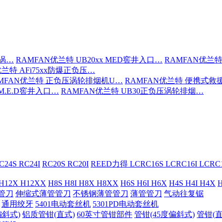
压涡…
RAMFAN优兰特 UB20xx MED窖井入口…
RAMFAN优兰特
优兰特 AFi75xx防爆正负压…
MFAN优兰特 正负压涡轮排烟机U…
RAMFAN优兰特 便携式救
 M.E.D窖井入口…
RAMFAN优兰特 UB30正负压涡轮排烟…
C24S RC24I
RC20S RC20I
REED力得 LCRC16S LCRC16I LCR
 H12X H12XX
H8S H8I H8X H8XX
H6S H6I H6X
H4S H4I H4X
H
管刀
伸缩式薄管管刀
不锈钢薄管管刀
薄管管刀
气动往复锯
通用绞牙
5401电动套丝机
5301PD电动套丝机
偏斜式)
铝质管钳(直式)
60英寸管钳部件
管钳(45度偏斜式)
管钳(直