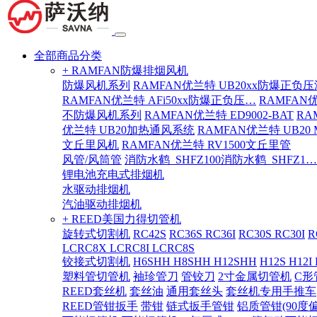
全部商品分类
+ RAMFAN防爆排烟风机
防爆风机系列
RAMFAN优兰特 UB20xx防爆正负
RAMFAN优兰特 AFi50xx防爆正负压…
RAMFAN
不防爆风机系列
RAMFAN优兰特 ED9002-BAT
RA
优兰特 UB20加热通风系统
RAMFAN优兰特 UB20
文丘里风机
RAMFAN优兰特 RV1500文丘里管
风管/风筒管
消防水鹤_SHFZ100消防水鹤_SHFZ1…
锂电池充电式排烟机
水驱动排烟机
汽油驱动排烟机
+ REED美国力得切管机
旋转式切割机
RC42S
RC36S RC36I
RC30S RC30I
R
LCRC8X LCRC8I LCRC8S
铰接式切割机
H6SHH H8SHH H12SHH
H12S H12I
塑料管切管机
袖珍管刀
管铰刀
2寸金属切管机
C形
REED套丝机
套丝油
通用套丝头
套丝机专用手推车
REED管钳扳手
带钳
链式扳手管钳
铝质管钳(90度