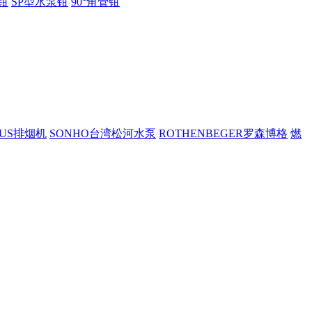
钳
SP型水泵钳
90°角管钳
PUS排烟机
SONHO台湾松河水泵
ROTHENBEGER罗森博格
燃