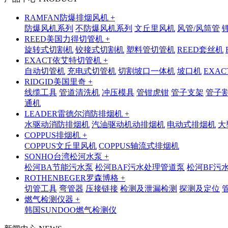
RAMFAN防爆排烟风机 +
防爆风机系列
不防爆风机系列
文丘里风机
风管/风筒管
REED美国力得切管机 +
旋转式切割机
铰接式切割机
塑料管切管机
REED套丝机
EXACT依艾特切管机 +
自动切管机
充电式切管机
切割坡口一体机
坡口机
EXA
RIDGID美国里奇 +
线缆工具
管道清洗机
冲压模具
管钳虎钳
管子支架
管子
通机
LEADER雷德尔消防排烟机 +
水驱动消防排烟机
汽油驱动机动排烟机
电动式排烟机
大
COPPUS排烟机 +
COPPUS文丘里风机
COPPUS轴流式排烟机
SONHO台湾松河水泵 +
松河BA节能污水泵
松河BAF污水处理管道泵
松河BF污
ROTHENBEGER罗森博格 +
切管工具
弯管器
压接链接
检测及泄漏检测
探测及定位
燃气检测仪器 +
韩国SUNDOO燃气检测仪