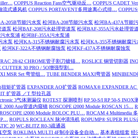
iller…
COPPUS Reaction Fans空气驱动反…
COPPUS CADET Ven
16轴流式通风机
COPPUS PORTAVENT多用途离心式排…
COPPU
A-205B节能污水泵
松河BA-208节能污水泵
松河BA-437A节能
管道泵
松河BAF-208污水处理管道泵
松河BAF-355A污水处理管
15污水泵浦
松河BF-355A污水泵浦
腐污水泵
松河KA-315不锈钢耐腐污水泵
松河KA-355不锈钢耐腐
泵
松河KF-322A不锈钢耐腐蚀泵
松河KF-437A不锈钢耐腐蚀泵
TRAC 28/42 CHROME管子割刀镀锚…
ROSLICE 铜管切割器
IN
 CUTTER 30 PRO / 5O增强型割…
XI MSR Set 弯管组…
TUBE BENDER MAXI弯管器
MINIBE
动力扭矩扩管器
EXPANDER AO扩管器
ROMAX® EXPANDER AC
KIT 扩管器 ／T 型拉孔器
ectronic 3气体测漏仪
ROTEST 探测喷剂
RP 50-S/I RP 50-S IN
E 2000 App管道内窥镜
ROSCOPE i2000 Module ROSCAN 15…
R
ROSCOPE i2000 Module ROLOC PLU…
ROCAM 4 Multimed
ROP…
ROPULS ROCLEAN 脉冲清洗机
ROPUMP® SUPER PLU
TIC 20
WC-BLITZ R0-3疏通器
级真空泵
ROKLIMA MULTI 4F制冷设备全自动…
基本表组组套
经