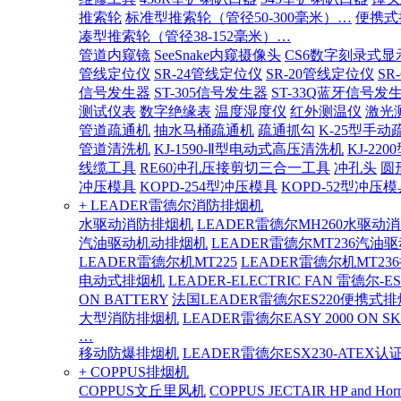
推索轮
标准型推索轮（管径50-300毫米）…
便携式
凑型推索轮（管径38-152毫米）…
管道内窥镜
SeeSnake内窥摄像头
CS6数字刻录式显
管线定位仪
SR-24管线定位仪
SR-20管线定位仪
SR
信号发生器
ST-305信号发生器
ST-33Q蓝牙信号发
测试仪表
数字绝缘表
温度湿度仪
红外测温仪
激光
管道疏通机
抽水马桶疏通机
疏通抓勾
K-25型手动
管道清洗机
KJ-1590-Ⅱ型电动式高压清洗机
KJ-2
线缆工具
RE60冲孔压接剪切三合一工具
冲孔头
圆
冲压模具
KOPD-254型冲压模具
KOPD-52型冲压模
+ LEADER雷德尔消防排烟机
水驱动消防排烟机
LEADER雷德尔MH260水驱动
汽油驱动机动排烟机
LEADER雷德尔MT236汽油
LEADER雷德尔机MT225
LEADER雷德尔机MT23
电动式排烟机
LEADER-ELECTRIC FAN 雷德尔-E
ON BATTERY
法国LEADER雷德尔ES220便携式
大型消防排烟机
LEADER雷德尔EASY 2000 ON SK
…
移动防爆排烟机
LEADER雷德尔ESX230-ATEX
+ COPPUS排烟机
COPPUS文丘里风机
COPPUS JECTAIR HP and Hor