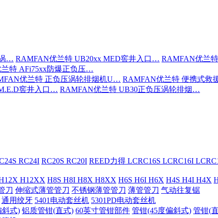
压涡…
RAMFAN优兰特 UB20xx MED窖井入口…
RAMFAN优兰特
优兰特 AFi75xx防爆正负压…
MFAN优兰特 正负压涡轮排烟机U…
RAMFAN优兰特 便携式救
 M.E.D窖井入口…
RAMFAN优兰特 UB30正负压涡轮排烟…
C24S RC24I
RC20S RC20I
REED力得 LCRC16S LCRC16I LCR
 H12X H12XX
H8S H8I H8X H8XX
H6S H6I H6X
H4S H4I H4X
H
管刀
伸缩式薄管管刀
不锈钢薄管管刀
薄管管刀
气动往复锯
通用绞牙
5401电动套丝机
5301PD电动套丝机
偏斜式)
铝质管钳(直式)
60英寸管钳部件
管钳(45度偏斜式)
管钳(直