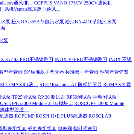
tilators通风排…
COPPUS VANO 175CV 250CV通风机
S排风机Ventair高压离心通风…
污水泵
松河BA-355A节能污水泵
松河BA-4110节能污水泵
道泵
污水泵
OX 35 / 42 PRO不锈钢割刀
INOX 30 PRO不锈钢割刀
INOX 不锈
ND微型弯管器
90°标准双手弯管器
标准双手弯管器
铜管弯管弹簧
 ECO MAXI电液…
STEP Expander A1 阶梯扩管器
ROMAX® 紧
OX测试泵
TP25测试泵
RP 30 测试泵
RP50测试泵
手动测试泵
OSCOPE i2000 Module 25/22模块…
ROSCOPE i2000 Module
ia 多媒体型管道…
S/疏通器
ROPUMP
ROSPI H+E PLUS疏通器
ROSOLAR
济型表组组套
标准表组组套
单表阀
指针式表组