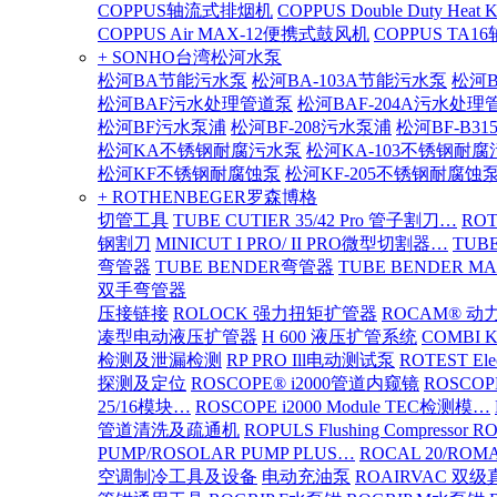
COPPUS轴流式排烟机
COPPUS Double Duty Heat K
COPPUS Air MAX-12便携式鼓风机
COPPUS TA
+ SONHO台湾松河水泵
松河BA节能污水泵
松河BA-103A节能污水泵
松河B
松河BAF污水处理管道泵
松河BAF-204A污水处理
松河BF污水泵浦
松河BF-208污水泵浦
松河BF-B3
松河KA不锈钢耐腐污水泵
松河KA-103不锈钢耐
松河KF不锈钢耐腐蚀泵
松河KF-205不锈钢耐腐蚀
+ ROTHENBEGER罗森博格
切管工具
TUBE CUTIER 35/42 Pro 管子割刀…
RO
钢割刀
MINICUT I PRO/ II PRO微型切割器…
TUBE
弯管器
TUBE BENDER弯管器
TUBE BENDER MA
双手弯管器
压接链接
ROLOCK 强力扭矩扩管器
ROCAM® 
凑型电动液压扩管器
H 600 液压扩管系统
COMBI 
检测及泄漏检测
RP PRO Ill电动测试泵
ROTEST El
探测及定位
ROSCOPE® i2000管道内窥镜
ROSCOP
25/16模块…
ROSCOPE i2000 Module TEC检测模…
管道清洗及疏通机
ROPULS Flushing Compressor 
PUMP/ROSOLAR PUMP PLUS…
ROCAL 20/ROMA
空调制冷工具及设备
电动充油泵
ROAIRVAC 双