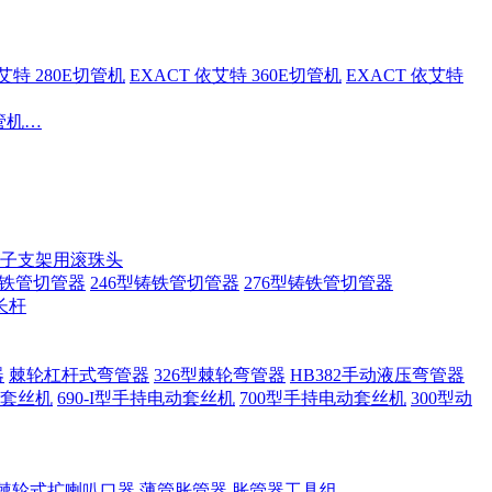
依艾特 280E切管机
EXACT 依艾特 360E切管机
EXACT 依艾特
切管机…
子支架用滚珠头
铸铁管切管器
246型铸铁管切管器
276型铸铁管切管器
长杆
器
棘轮杠杆式弯管器
326型棘轮弯管器
HB382手动液压弯管器
套丝机
690-I型手持电动套丝机
700型手持电动套丝机
300型动
棘轮式扩喇叭口器
薄管胀管器
胀管器工具组