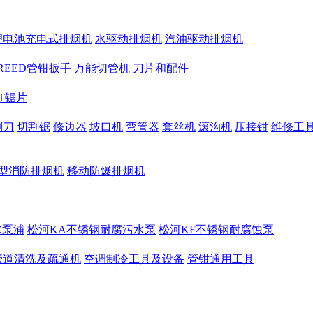
锂电池充电式排烟机
水驱动排烟机
汽油驱动排烟机
REED管钳扳手
万能切管机
刀片和配件
CT锯片
割刀
切割锯
修边器
坡口机
弯管器
套丝机
滚沟机
压接钳
维修工
型消防排烟机
移动防爆排烟机
水泵浦
松河KA不锈钢耐腐污水泵
松河KF不锈钢耐腐蚀泵
管道清洗及疏通机
空调制冷工具及设备
管钳通用工具