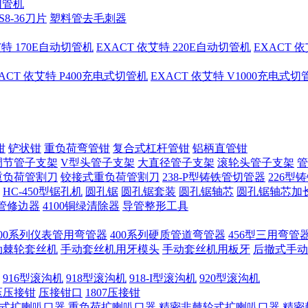
切管机
S8-36刀片
塑料管去毛刺器
艾特 170E自动切管机
EXACT 依艾特 220E自动切管机
EXACT 
ACT 依艾特 P400充电式切管机
EXACT 依艾特 V1000充电式
钳
铲状钳
重负荷弯管钳
复合式杠杆管钳
铝柄直管钳
调节管子支架
V型头管子支架
大直径管子支架
滚轮头管子支架
管
重负荷管割刀
铰接式重负荷管割刀
238-P型铸铁管切管器
226型
HC-450型锯孔机
圆孔锯
圆孔锯套装
圆孔锯轴芯
圆孔锯轴芯加
管修边器
4100铜绿清除器
导管整形工具
400系列仪表管用弯管器
400系列硬质管道弯管器
456型三用弯管
手动棘轮套丝机
手动套丝机用牙模头
手动套丝机用板牙
后撤式手动
916型滚沟机
918型滚沟机
918-I型滚沟机
920型滚沟机
压压接钳
压接钳口
1807压接钳
式扩喇叭口器
重负荷扩喇叭口器
精密非棘轮式扩喇叭口器
精密