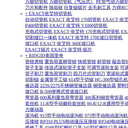
万能切管机
万能切管机（气压式）
PE管气动万能
刀片和配件
除垢链
往复锯锯片
去毛刺工具
力得RC
+ EXACT依艾特切管机
自动切管机
EXACT 依艾特 170切管机
EXACT 依
P400切管机
EXACT 依艾特 V1000切管机
充电式切管机
EXACT 依艾特 170充电式切管机
EX
切割坡口一体机
EXACT 依艾特 170E坡口切管机
坡口机
EXACT 依艾特 360E坡口机
EXACT锯片
EXACT 依艾特 锯片
+ RIDGID美国里奇
管钳虎钳
重负荷直柄管钳
快抓管钳
斜管钳
敲击管
管子支架
传送式滚轮管子支架
可调节滚轮支架
可
管子割刀
重负荷管割刀
四刀片式管割刀
宽滚轮式
切割锯
金属管手工锯
614型干切锯
HC-300型锯孔机
修边器
223S/227S不锈钢管修边器
铜管修边器
塑料
坡口机
B-500便携式管道坡口机
弯管器
600系列重负荷弯管器
300系列铜管弯管器
套丝机
11-R型手动棘轮套丝机
00-R/12-R通用型
力驱动器
滚沟机
915型手动电动滚沟机
975型手动电动滚沟机
压接钳
RP310 PLUS电动液压压接钳
RP340电动液
维修工具
458R型扩喇叭口器
345型扩喇叭口器
锤头