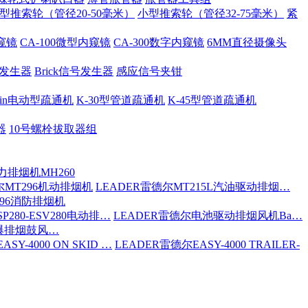
型推索轮（管径20-50毫米）
小型推索轮（管径32-75毫米）
紧
内窥镜
CA-100微型内窥镜
CA-300数字内窥镜
6MM直径摄像头
号发生器
Brick信号发生器
感应信号夹钳
 Spin电动型疏通机
K-30型管道疏通机
K-45型管道疏通机
器
10号螺栓拔取器组
力排烟机MH260
尔MT296机动排烟机
LEADER雷德尔MT215L汽油驱动排烟…
296消防排烟机
P280-ESV280电动排…
LEADER雷德尔电池驱动排烟风机Ba…
防爆排烟鼓风…
SY-4000 ON SKID …
LEADER雷德尔EASY-4000 TRAILER-