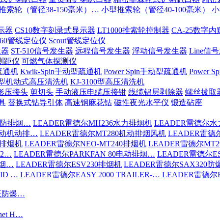
推索轮（管径38-150毫米）…
小型推索轮（管径40-100毫米）
小
示器
CS10数字刻录式显示器
LT1000推索轮控制器
CA-25数字
-60管线定位仪
Scout管线定位仪
生器
ST-510信号发生器
远程信号发生器
浮动信号发生器
Line信
测距仪
可燃气体探测仪
疏通机
Kwik-Spin手动型疏通机
Power Spin手动型疏通机
Power
200型机动式高压清洗机
KJ-3100型高压清洗机
形压接头
剪切头
手动液压电缆压接钳
线缆铝层剥除器
螺丝拔取
具
替换式钻导引体
高速钢麻花钻
磁性夜光水平仪
锻造砧座
消防排烟…
LEADER雷德尔MH236水力排烟机
LEADER雷德尔水
驱动机动排…
LEADER雷德尔MT280机动排烟风机
LEADER雷德
6排烟机
LEADER雷德尔NEO-MT240排烟机
LEADER雷德尔MT
S2…
LEADER雷德尔PARKFAN 80电动排烟…
LEADER雷德尔ES
排烟…
LEADER雷德尔ESV230排烟机
LEADER雷德尔SAX320
ID …
LEADER雷德尔EASY 2000 TRAILER-…
LEADER雷德尔EA
认证防爆…
net H…