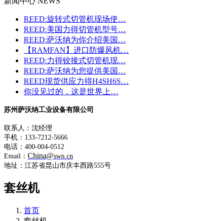
新闻中心 NEWS
REED:旋转式切管机现场使…
REED:美国力得切管机型号…
REED:萨沃纳为你介绍美国…
【RAMFAN】进口防爆风机…
REED:力得铰接式切管机现…
REED:萨沃纳为您提供美国…
REED现货供应力得H4SH6S…
你没见过的，这是世界上…
苏州萨沃纳工业设备有限公司
联系人：沈经理
手机：133-7212-5666
电话：400-004-0512
China@
Email：
swn.cn
地址：江苏省昆山市庆丰西路555号
套丝机
首页
套丝机