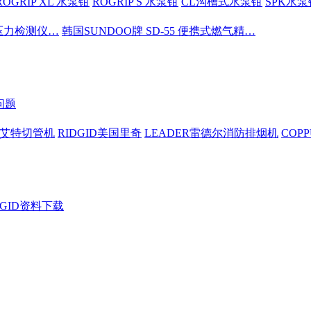
ROGRIP XL 水泵钳
ROGRIP S 水泵钳
CL沟槽式水泵钳
SPK水泵
密压力检测仪…
韩国SUNDOO牌 SD-55 便携式燃气精…
问题
依艾特切管机
RIDGID美国里奇
LEADER雷德尔消防排烟机
COP
DGID资料下载