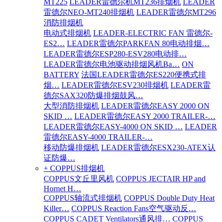
MT225
LEADER雷德尔机MT236排烟机
LEADER
雷德尔NEO-MT240排烟机
LEADER雷德尔MT296
消防排烟机
电动式排烟机
LEADER-ELECTRIC FAN 雷德尔-
ES2…
LEADER雷德尔PARKFAN 80电动排烟…
LEADER雷德尔ESP280-ESV280电动排…
LEADER雷德尔电池驱动排烟风机Ba…
ON
BATTERY
法国LEADER雷德尔ES220便携式排
烟…
LEADER雷德尔ESV230排烟机
LEADER雷
德尔SAX320防爆排烟鼓风…
大型消防排烟机
LEADER雷德尔EASY 2000 ON
SKID …
LEADER雷德尔EASY 2000 TRAILER-…
LEADER雷德尔EASY-4000 ON SKID …
LEADER
雷德尔EASY-4000 TRAILER-…
移动防爆排烟机
LEADER雷德尔ESX230-ATEX认
证防爆…
+ COPPUS排烟机
COPPUS文丘里风机
COPPUS JECTAIR HP and
Hornet H…
COPPUS轴流式排烟机
COPPUS Double Duty Heat
Killer…
COPPUS Reaction Fans空气驱动反…
COPPUS CADET Ventilators通风排…
COPPUS