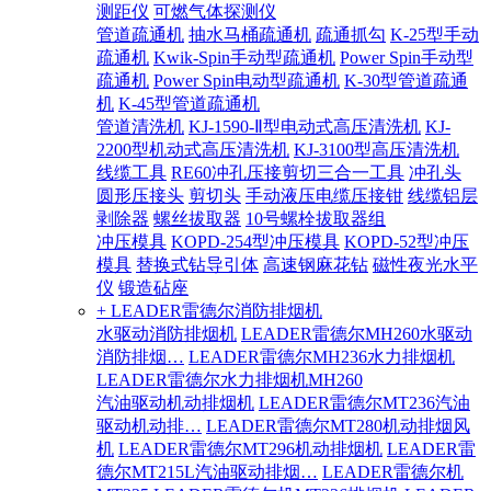
测距仪
可燃气体探测仪
管道疏通机
抽水马桶疏通机
疏通抓勾
K-25型手动
疏通机
Kwik-Spin手动型疏通机
Power Spin手动型
疏通机
Power Spin电动型疏通机
K-30型管道疏通
机
K-45型管道疏通机
管道清洗机
KJ-1590-Ⅱ型电动式高压清洗机
KJ-
2200型机动式高压清洗机
KJ-3100型高压清洗机
线缆工具
RE60冲孔压接剪切三合一工具
冲孔头
圆形压接头
剪切头
手动液压电缆压接钳
线缆铝层
剥除器
螺丝拔取器
10号螺栓拔取器组
冲压模具
KOPD-254型冲压模具
KOPD-52型冲压
模具
替换式钻导引体
高速钢麻花钻
磁性夜光水平
仪
锻造砧座
+ LEADER雷德尔消防排烟机
水驱动消防排烟机
LEADER雷德尔MH260水驱动
消防排烟…
LEADER雷德尔MH236水力排烟机
LEADER雷德尔水力排烟机MH260
汽油驱动机动排烟机
LEADER雷德尔MT236汽油
驱动机动排…
LEADER雷德尔MT280机动排烟风
机
LEADER雷德尔MT296机动排烟机
LEADER雷
德尔MT215L汽油驱动排烟…
LEADER雷德尔机