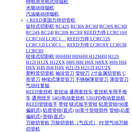
锂电池充电式排烟机
水驱动排烟机
汽油驱动排烟机
+ REED美国力得切管机
旋转式切割机
RC42S
RC36S RC36I
RC30S RC30I
RC24S RC24I
RC20S RC20I
REED力得 LCRC16S
LCRC16I LCRC1…
REED力得 LCRC12S
LCRC12I LCRC1…
REED力得 LCRC8X LCRC8I
LCRC8S
铰接式切割机
H6SHH H8SHH H12SHH
H12S
H12I H12X H12XX
H8S H8I H8X H8XX
H6S H6I
H6X
H4S H4I H4X
H21/2S H21/2I H21/2X
塑料管切管机
袖珍管刀
管铰刀
2寸金属切管机
C
形管刀
伸缩式薄管管刀
不锈钢薄管管刀
薄管管刀
气动往复锯
REED套丝机
套丝油
通用套丝头
套丝机专用手推
车
通用绞牙
5401电动套丝机
5301PD电动套丝机
REED管钳扳手
带钳
链式扳手管钳
铝质管钳(90度
偏斜式)
铝质管钳(直式)
60英寸管钳部件
管钳(45度
偏斜式)
管钳(直式)
万能切管机
万能切管机（气压式）
PE管气动万能
切管机