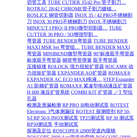
切管工具
TUBE CUTIER 35/42 Pro 管子割刀…
ROTRAC 28/42 CHROME管子割刀镀锚…
ROSLICE 铜管切割器
INOX 35 / 42 PRO不锈钢割
刀
INOX 30 PRO不锈钢割刀
INOX 不锈钢割刀
MINICUT I PRO/ II PRO微型切割器…
TUBE
CUTTER 30 PRO / 5O增强型割…
弯管器
TUBE BENDER弯管器
TUBE BENDER
MAXI MSR Set 弯管组…
TUBE BENDER MAXI
弯管器
MINIBEND微型弯管器
90°标准双手弯管器
标准双手弯管器
铜管弯管弹簧
双手弯管器
压接链接
ROLOCK 强力扭矩扩管器
ROCAM® 动
力扭矩扩管器
EXPANDER AO扩管器
ROMAX®
EXPANDER AC ECO MAXI电液…
STEP Expander
A1 阶梯扩管器
ROMAX® 紧凑型电动液压扩管器
H 600 液压扩管系统
COMBI KIT 扩管器 ／T 型拉
孔器
检测及泄漏检测
RP PRO Ill电动测试泵
ROTEST
Electronic 3气体测漏仪
ROTEST 探测喷剂
RP 50-
S/I RP 50-S INOX测试泵
TP25测试泵
RP 30 测试泵
RP50测试泵
手动测试泵
探测及定位
ROSCOPE® i2000管道内窥镜