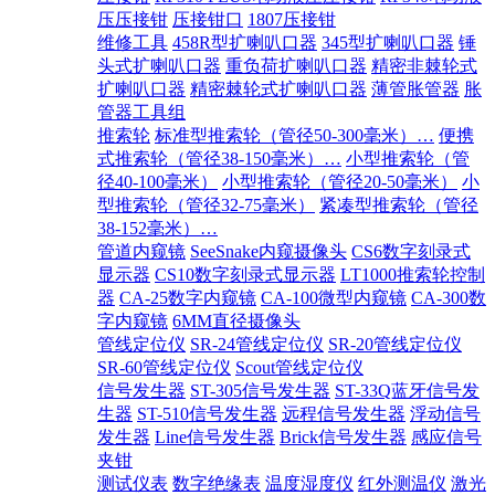
压压接钳
压接钳口
1807压接钳
维修工具
458R型扩喇叭口器
345型扩喇叭口器
锤
头式扩喇叭口器
重负荷扩喇叭口器
精密非棘轮式
扩喇叭口器
精密棘轮式扩喇叭口器
薄管胀管器
胀
管器工具组
推索轮
标准型推索轮（管径50-300毫米）…
便携
式推索轮（管径38-150毫米）…
小型推索轮（管
径40-100毫米）
小型推索轮（管径20-50毫米）
小
型推索轮（管径32-75毫米）
紧凑型推索轮（管径
38-152毫米）…
管道内窥镜
SeeSnake内窥摄像头
CS6数字刻录式
显示器
CS10数字刻录式显示器
LT1000推索轮控制
器
CA-25数字内窥镜
CA-100微型内窥镜
CA-300数
字内窥镜
6MM直径摄像头
管线定位仪
SR-24管线定位仪
SR-20管线定位仪
SR-60管线定位仪
Scout管线定位仪
信号发生器
ST-305信号发生器
ST-33Q蓝牙信号发
生器
ST-510信号发生器
远程信号发生器
浮动信号
发生器
Line信号发生器
Brick信号发生器
感应信号
夹钳
测试仪表
数字绝缘表
温度湿度仪
红外测温仪
激光