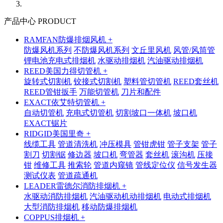
产品中心 PRODUCT
RAMFAN防爆排烟风机 +
防爆风机系列
不防爆风机系列
文丘里风机
风管/风筒管
锂电池充电式排烟机
水驱动排烟机
汽油驱动排烟机
REED美国力得切管机 +
旋转式切割机
铰接式切割机
塑料管切管机
REED套丝机
REED管钳扳手
万能切管机
刀片和配件
EXACT依艾特切管机 +
自动切管机
充电式切管机
切割坡口一体机
坡口机
EXACT锯片
RIDGID美国里奇 +
线缆工具
管道清洗机
冲压模具
管钳虎钳
管子支架
管子
割刀
切割锯
修边器
坡口机
弯管器
套丝机
滚沟机
压接
钳
维修工具
推索轮
管道内窥镜
管线定位仪
信号发生器
测试仪表
管道疏通机
LEADER雷德尔消防排烟机 +
水驱动消防排烟机
汽油驱动机动排烟机
电动式排烟机
大型消防排烟机
移动防爆排烟机
COPPUS排烟机 +