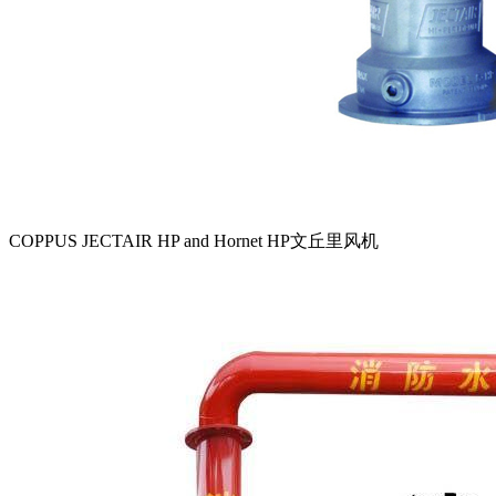
COPPUS JECTAIR HP and Hornet HP文丘里风机