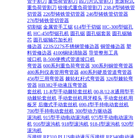
管子割刀
重负荷管割刀
四刀片式管割刀
宽滚轮式
重负荷管割刀
铰接式重负荷管割刀
238-P型铸铁管
切管器
226型铸铁管切管器
246型铸铁管切管器
276型铸铁管切管器
切割锯
金属管手工锯
614型干切锯
HC-300型锯孔
机
HC-450型锯孔机
圆孔锯
圆孔锯套装
圆孔锯轴
芯
圆孔锯轴芯加长杆
修边器
223S/227S不锈钢管修边器
铜管修边器
塑
料管修边器
4100铜绿清除器
导管整形工具
坡口机
B-500便携式管道坡口机
弯管器
600系列重负荷弯管器
300系列铜管弯管器
400系列仪表管用弯管器
400系列硬质管道弯管器
456型三用弯管器
棘轮杠杆式弯管器
326型棘轮弯
管器
HB382手动液压弯管器
套丝机
11-R型手动棘轮套丝机
00-R/12-R通用型手
动棘轮套丝机
手动套丝机用牙模头
手动套丝机用
板牙
后撤式手动套丝机
690-I型手持电动套丝机
700型手持电动套丝机
300型动力驱动器
滚沟机
915型手动电动滚沟机
975型手动电动滚沟
机
916型滚沟机
918型滚沟机
918-I型滚沟机
920型
滚沟机
压接钳
RP310 PLUS电动液压压接钳
RP340电动液