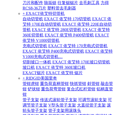
刀片和配件
除垢链
往复锯锯片
去毛刺工具
力得
RCS8-36刀片
塑料管去毛刺器
+ EXACT依艾特切管机
自动切管机
EXACT 依艾特 170切管机
EXACT 依
艾特 170E自动切管机
EXACT 依艾特 220E自动切
管机
EXACT 依艾特 280E切管机
EXACT 依艾特
360E切管机
EXACT 依艾特 P400切管机
EXACT
依艾特 V1000切管机
充电式切管机
EXACT 依艾特 170充电式切管机
EXACT 依艾特 P400充电式切管机
EXACT 依艾特
V1000充电式切管机…
切割坡口一体机
EXACT 依艾特 170E坡口切管机
坡口机
EXACT 依艾特 360E坡口机
EXACT锯片
EXACT 依艾特 锯片
+ RIDGID美国里奇
管钳虎钳
重负荷直柄管钳
快抓管钳
斜管钳
敲击管
钳
铲状钳
重负荷弯管钳
复合式杠杆管钳
铝柄直管
钳
管子支架
传送式滚轮管子支架
可调节滚轮支架
可
调节管子支架
V型头管子支架
大直径管子支架
滚
轮头管子支架
管子支架用滚珠头