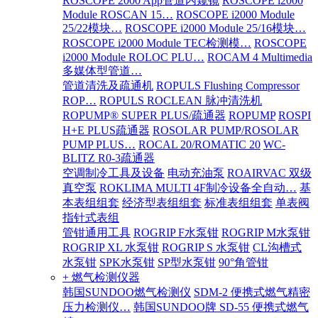
ROSCOPE 2000 App管道内窥镜
ROSCOPE i2000
Module ROSCAN 15…
ROSCOPE i2000 Module
25/22模块…
ROSCOPE i2000 Module 25/16模块…
ROSCOPE i2000 Module TEC检测模…
ROSCOPE
i2000 Module ROLOC PLU…
ROCAM 4 Multimedia
多媒体型管道…
管道清洗及疏通机
ROPULS Flushing Compressor
ROP…
ROPULS ROCLEAN 脉冲清洗机
ROPUMP® SUPER PLUS/疏通器
ROPUMP
ROSPI
H+E PLUS疏通器
ROSOLAR PUMP/ROSOLAR
PUMP PLUS…
ROCAL 20/ROMATIC 20
WC-
BLITZ R0-3疏通器
空调制冷工具及设备
电动充油泵
ROAIRVAC 双级
真空泵
ROKLIMA MULTI 4F制冷设备全自动…
基
本表组组套
经济型表组组套
标准表组组套
单表阀
指针式表组
管钳通用工具
ROGRIP F水泵钳
ROGRIP M水泵钳
ROGRIP XL 水泵钳
ROGRIP S 水泵钳
CL沟槽式
水泵钳
SPK水泵钳
SP型水泵钳
90°角管钳
+ 燃气检测仪器
韩国SUNDOO燃气检测仪
SDM-2 便携式燃气精密
压力检测仪…
韩国SUNDOO牌 SD-55 便携式燃气