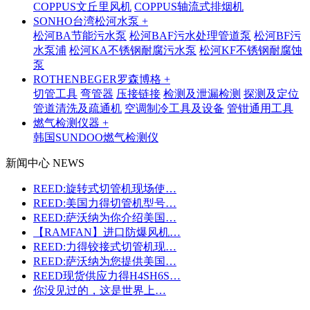
COPPUS文丘里风机
COPPUS轴流式排烟机
SONHO台湾松河水泵 +
松河BA节能污水泵
松河BAF污水处理管道泵
松河BF污
水泵浦
松河KA不锈钢耐腐污水泵
松河KF不锈钢耐腐蚀
泵
ROTHENBEGER罗森博格 +
切管工具
弯管器
压接链接
检测及泄漏检测
探测及定位
管道清洗及疏通机
空调制冷工具及设备
管钳通用工具
燃气检测仪器 +
韩国SUNDOO燃气检测仪
新闻中心 NEWS
REED:旋转式切管机现场使…
REED:美国力得切管机型号…
REED:萨沃纳为你介绍美国…
【RAMFAN】进口防爆风机…
REED:力得铰接式切管机现…
REED:萨沃纳为您提供美国…
REED现货供应力得H4SH6S…
你没见过的，这是世界上…