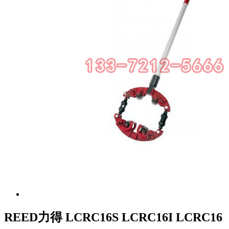
REED力得 LCRC16S LCRC16I LCRC16