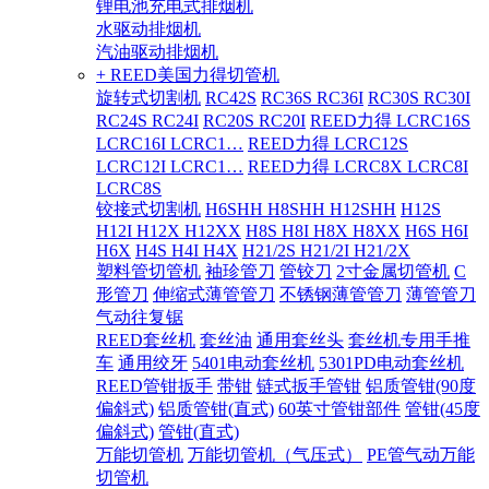
锂电池充电式排烟机
水驱动排烟机
汽油驱动排烟机
+ REED美国力得切管机
旋转式切割机
RC42S
RC36S RC36I
RC30S RC30I
RC24S RC24I
RC20S RC20I
REED力得 LCRC16S
LCRC16I LCRC1…
REED力得 LCRC12S
LCRC12I LCRC1…
REED力得 LCRC8X LCRC8I
LCRC8S
铰接式切割机
H6SHH H8SHH H12SHH
H12S
H12I H12X H12XX
H8S H8I H8X H8XX
H6S H6I
H6X
H4S H4I H4X
H21/2S H21/2I H21/2X
塑料管切管机
袖珍管刀
管铰刀
2寸金属切管机
C
形管刀
伸缩式薄管管刀
不锈钢薄管管刀
薄管管刀
气动往复锯
REED套丝机
套丝油
通用套丝头
套丝机专用手推
车
通用绞牙
5401电动套丝机
5301PD电动套丝机
REED管钳扳手
带钳
链式扳手管钳
铝质管钳(90度
偏斜式)
铝质管钳(直式)
60英寸管钳部件
管钳(45度
偏斜式)
管钳(直式)
万能切管机
万能切管机（气压式）
PE管气动万能
切管机