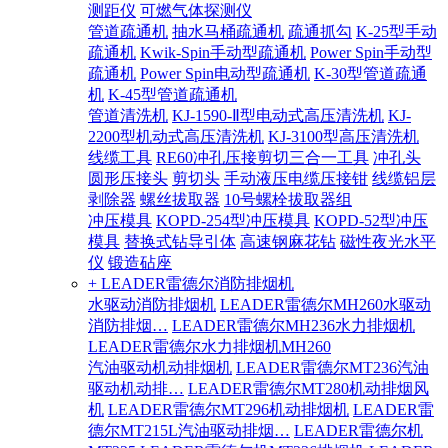
测距仪
可燃气体探测仪
管道疏通机
抽水马桶疏通机
疏通抓勾
K-25型手动
疏通机
Kwik-Spin手动型疏通机
Power Spin手动型
疏通机
Power Spin电动型疏通机
K-30型管道疏通
机
K-45型管道疏通机
管道清洗机
KJ-1590-Ⅱ型电动式高压清洗机
KJ-
2200型机动式高压清洗机
KJ-3100型高压清洗机
线缆工具
RE60冲孔压接剪切三合一工具
冲孔头
圆形压接头
剪切头
手动液压电缆压接钳
线缆铝层
剥除器
螺丝拔取器
10号螺栓拔取器组
冲压模具
KOPD-254型冲压模具
KOPD-52型冲压
模具
替换式钻导引体
高速钢麻花钻
磁性夜光水平
仪
锻造砧座
+ LEADER雷德尔消防排烟机
水驱动消防排烟机
LEADER雷德尔MH260水驱动
消防排烟…
LEADER雷德尔MH236水力排烟机
LEADER雷德尔水力排烟机MH260
汽油驱动机动排烟机
LEADER雷德尔MT236汽油
驱动机动排…
LEADER雷德尔MT280机动排烟风
机
LEADER雷德尔MT296机动排烟机
LEADER雷
德尔MT215L汽油驱动排烟…
LEADER雷德尔机