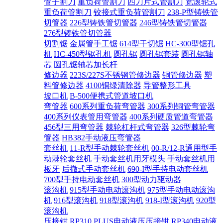
管子割刀
重负荷管割刀
四刀片式管割刀
宽滚轮式
重负荷管割刀
铰接式重负荷管割刀
238-P型铸铁管
切管器
226型铸铁管切管器
246型铸铁管切管器
276型铸铁管切管器
切割锯
金属管手工锯
614型干切锯
HC-300型锯孔
机
HC-450型锯孔机
圆孔锯
圆孔锯套装
圆孔锯轴
芯
圆孔锯轴芯加长杆
修边器
223S/227S不锈钢管修边器
铜管修边器
塑
料管修边器
4100铜绿清除器
导管整形工具
坡口机
B-500便携式管道坡口机
弯管器
600系列重负荷弯管器
300系列铜管弯管器
400系列仪表管用弯管器
400系列硬质管道弯管器
456型三用弯管器
棘轮杠杆式弯管器
326型棘轮弯
管器
HB382手动液压弯管器
套丝机
11-R型手动棘轮套丝机
00-R/12-R通用型手
动棘轮套丝机
手动套丝机用牙模头
手动套丝机用
板牙
后撤式手动套丝机
690-I型手持电动套丝机
700型手持电动套丝机
300型动力驱动器
滚沟机
915型手动电动滚沟机
975型手动电动滚沟
机
916型滚沟机
918型滚沟机
918-I型滚沟机
920型
滚沟机
压接钳
RP310 PLUS电动液压压接钳
RP340电动液