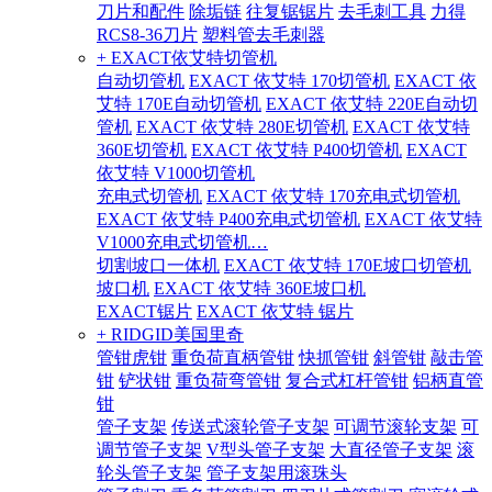
刀片和配件
除垢链
往复锯锯片
去毛刺工具
力得
RCS8-36刀片
塑料管去毛刺器
+ EXACT依艾特切管机
自动切管机
EXACT 依艾特 170切管机
EXACT 依
艾特 170E自动切管机
EXACT 依艾特 220E自动切
管机
EXACT 依艾特 280E切管机
EXACT 依艾特
360E切管机
EXACT 依艾特 P400切管机
EXACT
依艾特 V1000切管机
充电式切管机
EXACT 依艾特 170充电式切管机
EXACT 依艾特 P400充电式切管机
EXACT 依艾特
V1000充电式切管机…
切割坡口一体机
EXACT 依艾特 170E坡口切管机
坡口机
EXACT 依艾特 360E坡口机
EXACT锯片
EXACT 依艾特 锯片
+ RIDGID美国里奇
管钳虎钳
重负荷直柄管钳
快抓管钳
斜管钳
敲击管
钳
铲状钳
重负荷弯管钳
复合式杠杆管钳
铝柄直管
钳
管子支架
传送式滚轮管子支架
可调节滚轮支架
可
调节管子支架
V型头管子支架
大直径管子支架
滚
轮头管子支架
管子支架用滚珠头