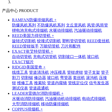
产品中心 PRODUCT
RAMFAN防爆排烟风机 +
防爆风机系列
不防爆风机系列
文丘里风机
风管/风筒管
锂电池充电式排烟机
水驱动排烟机
汽油驱动排烟机
REED美国力得切管机 +
旋转式切割机
铰接式切割机
塑料管切管机
REED套丝机
REED管钳扳手
万能切管机
刀片和配件
EXACT依艾特切管机 +
自动切管机
充电式切管机
切割坡口一体机
坡口机
EXACT锯片
RIDGID美国里奇 +
线缆工具
管道清洗机
冲压模具
管钳虎钳
管子支架
管子
割刀
切割锯
修边器
坡口机
弯管器
套丝机
滚沟机
压接
钳
维修工具
推索轮
管道内窥镜
管线定位仪
信号发生器
测试仪表
管道疏通机
LEADER雷德尔消防排烟机 +
水驱动消防排烟机
汽油驱动机动排烟机
电动式排烟机
大型消防排烟机
移动防爆排烟机
COPPUS排烟机 +