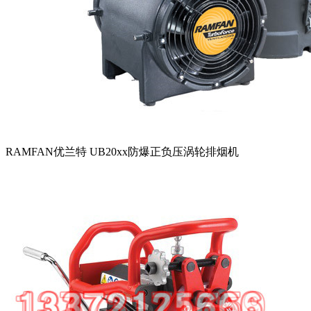
RAMFAN优兰特 UB20xx防爆正负压涡轮排烟机