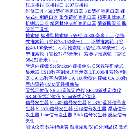
压压接钳
压接钳口
1807压接钳
维修工具
458R型扩喇叭口器
345型扩喇叭口器
锤
头式扩喇叭口器
重负荷扩喇叭口器
精密非棘轮式
扩喇叭口器
精密棘轮式扩喇叭口器
薄管胀管器
胀
管器工具组
推索轮
标准型推索轮（管径50-300毫米）…
便携
式推索轮（管径38-150毫米）…
小型推索轮（管
径40-100毫米）
小型推索轮（管径20-50毫米）
小
型推索轮（管径32-75毫米）
紧凑型推索轮（管径
38-152毫米）…
管道内窥镜
SeeSnake内窥摄像头
CS6数字刻录式
显示器
CS10数字刻录式显示器
LT1000推索轮控制
器
CA-25数字内窥镜
CA-100微型内窥镜
CA-300数
字内窥镜
6MM直径摄像头
管线定位仪
SR-24管线定位仪
SR-20管线定位仪
SR-60管线定位仪
Scout管线定位仪
信号发生器
ST-305信号发生器
ST-33Q蓝牙信号发
生器
ST-510信号发生器
远程信号发生器
浮动信号
发生器
Line信号发生器
Brick信号发生器
感应信号
夹钳
测试仪表
数字绝缘表
温度湿度仪
红外测温仪
激光