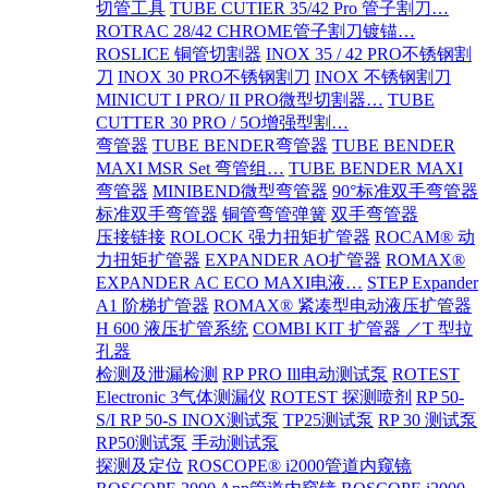
切管工具
TUBE CUTIER 35/42 Pro 管子割刀…
ROTRAC 28/42 CHROME管子割刀镀锚…
ROSLICE 铜管切割器
INOX 35 / 42 PRO不锈钢割
刀
INOX 30 PRO不锈钢割刀
INOX 不锈钢割刀
MINICUT I PRO/ II PRO微型切割器…
TUBE
CUTTER 30 PRO / 5O增强型割…
弯管器
TUBE BENDER弯管器
TUBE BENDER
MAXI MSR Set 弯管组…
TUBE BENDER MAXI
弯管器
MINIBEND微型弯管器
90°标准双手弯管器
标准双手弯管器
铜管弯管弹簧
双手弯管器
压接链接
ROLOCK 强力扭矩扩管器
ROCAM® 动
力扭矩扩管器
EXPANDER AO扩管器
ROMAX®
EXPANDER AC ECO MAXI电液…
STEP Expander
A1 阶梯扩管器
ROMAX® 紧凑型电动液压扩管器
H 600 液压扩管系统
COMBI KIT 扩管器 ／T 型拉
孔器
检测及泄漏检测
RP PRO Ill电动测试泵
ROTEST
Electronic 3气体测漏仪
ROTEST 探测喷剂
RP 50-
S/I RP 50-S INOX测试泵
TP25测试泵
RP 30 测试泵
RP50测试泵
手动测试泵
探测及定位
ROSCOPE® i2000管道内窥镜