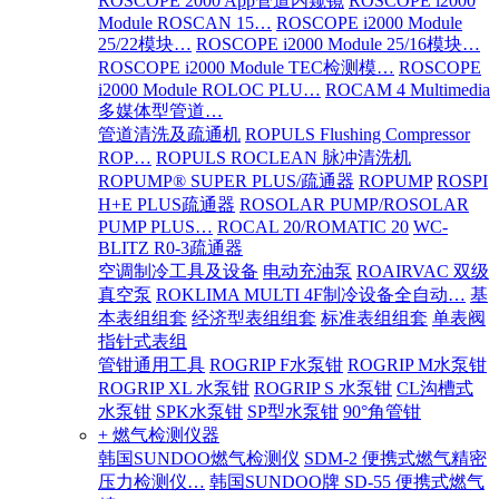
ROSCOPE 2000 App管道内窥镜
ROSCOPE i2000
Module ROSCAN 15…
ROSCOPE i2000 Module
25/22模块…
ROSCOPE i2000 Module 25/16模块…
ROSCOPE i2000 Module TEC检测模…
ROSCOPE
i2000 Module ROLOC PLU…
ROCAM 4 Multimedia
多媒体型管道…
管道清洗及疏通机
ROPULS Flushing Compressor
ROP…
ROPULS ROCLEAN 脉冲清洗机
ROPUMP® SUPER PLUS/疏通器
ROPUMP
ROSPI
H+E PLUS疏通器
ROSOLAR PUMP/ROSOLAR
PUMP PLUS…
ROCAL 20/ROMATIC 20
WC-
BLITZ R0-3疏通器
空调制冷工具及设备
电动充油泵
ROAIRVAC 双级
真空泵
ROKLIMA MULTI 4F制冷设备全自动…
基
本表组组套
经济型表组组套
标准表组组套
单表阀
指针式表组
管钳通用工具
ROGRIP F水泵钳
ROGRIP M水泵钳
ROGRIP XL 水泵钳
ROGRIP S 水泵钳
CL沟槽式
水泵钳
SPK水泵钳
SP型水泵钳
90°角管钳
+ 燃气检测仪器
韩国SUNDOO燃气检测仪
SDM-2 便携式燃气精密
压力检测仪…
韩国SUNDOO牌 SD-55 便携式燃气