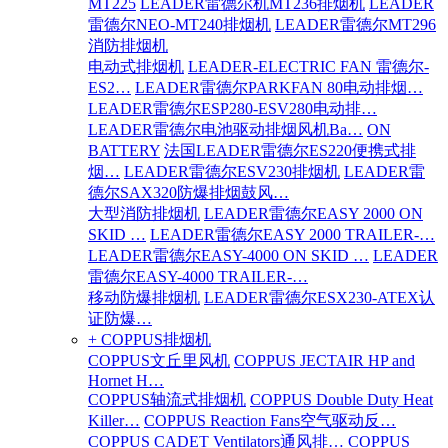
MT225
LEADER雷德尔机MT236排烟机
LEADER
雷德尔NEO-MT240排烟机
LEADER雷德尔MT296
消防排烟机
电动式排烟机
LEADER-ELECTRIC FAN 雷德尔-
ES2…
LEADER雷德尔PARKFAN 80电动排烟…
LEADER雷德尔ESP280-ESV280电动排…
LEADER雷德尔电池驱动排烟风机Ba…
ON
BATTERY
法国LEADER雷德尔ES220便携式排
烟…
LEADER雷德尔ESV230排烟机
LEADER雷
德尔SAX320防爆排烟鼓风…
大型消防排烟机
LEADER雷德尔EASY 2000 ON
SKID …
LEADER雷德尔EASY 2000 TRAILER-…
LEADER雷德尔EASY-4000 ON SKID …
LEADER
雷德尔EASY-4000 TRAILER-…
移动防爆排烟机
LEADER雷德尔ESX230-ATEX认
证防爆…
+ COPPUS排烟机
COPPUS文丘里风机
COPPUS JECTAIR HP and
Hornet H…
COPPUS轴流式排烟机
COPPUS Double Duty Heat
Killer…
COPPUS Reaction Fans空气驱动反…
COPPUS CADET Ventilators通风排…
COPPUS