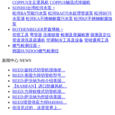
COPPUS文丘里风机
COPPUS轴流式排烟机
SONHO台湾松河水泵 +
松河BA节能污水泵
松河BAF污水处理管道泵
松河BF污
水泵浦
松河KA不锈钢耐腐污水泵
松河KF不锈钢耐腐蚀
泵
ROTHENBEGER罗森博格 +
切管工具
弯管器
压接链接
检测及泄漏检测
探测及定位
管道清洗及疏通机
空调制冷工具及设备
管钳通用工具
燃气检测仪器 +
韩国SUNDOO燃气检测仪
新闻中心 NEWS
REED:旋转式切管机现场使…
REED:美国力得切管机型号…
REED:萨沃纳为你介绍美国…
【RAMFAN】进口防爆风机…
REED:力得铰接式切管机现…
REED:萨沃纳为您提供美国…
REED现货供应力得H4SH6S…
你没见过的，这是世界上…