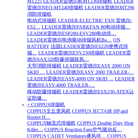
MT225
LEADER雷德尔机MT236排烟机
LEADER
雷德尔NEO-MT240排烟机
LEADER雷德尔MT296
消防排烟机
电动式排烟机
LEADER-ELECTRIC FAN 雷德尔-
ES2…
LEADER雷德尔PARKFAN 80电动排烟…
LEADER雷德尔ESP280-ESV280电动排…
LEADER雷德尔电池驱动排烟风机Ba…
ON
BATTERY
法国LEADER雷德尔ES220便携式排
烟…
LEADER雷德尔ESV230排烟机
LEADER雷
德尔SAX320防爆排烟鼓风…
大型消防排烟机
LEADER雷德尔EASY 2000 ON
SKID …
LEADER雷德尔EASY 2000 TRAILER-…
LEADER雷德尔EASY-4000 ON SKID …
LEADER
雷德尔EASY-4000 TRAILER-…
移动防爆排烟机
LEADER雷德尔ESX230-ATEX认
证防爆…
+ COPPUS排烟机
COPPUS文丘里风机
COPPUS JECTAIR HP and
Hornet H…
COPPUS轴流式排烟机
COPPUS Double Duty Heat
Killer…
COPPUS Reaction Fans空气驱动反…
COPPUS CADET Ventilators通风排…
COPPUS