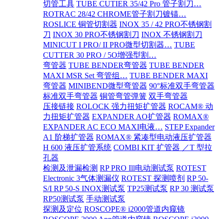
切管工具
TUBE CUTIER 35/42 Pro 管子割刀…
ROTRAC 28/42 CHROME管子割刀镀锚…
ROSLICE 铜管切割器
INOX 35 / 42 PRO不锈钢割
刀
INOX 30 PRO不锈钢割刀
INOX 不锈钢割刀
MINICUT I PRO/ II PRO微型切割器…
TUBE
CUTTER 30 PRO / 5O增强型割…
弯管器
TUBE BENDER弯管器
TUBE BENDER
MAXI MSR Set 弯管组…
TUBE BENDER MAXI
弯管器
MINIBEND微型弯管器
90°标准双手弯管器
标准双手弯管器
铜管弯管弹簧
双手弯管器
压接链接
ROLOCK 强力扭矩扩管器
ROCAM® 动
力扭矩扩管器
EXPANDER AO扩管器
ROMAX®
EXPANDER AC ECO MAXI电液…
STEP Expander
A1 阶梯扩管器
ROMAX® 紧凑型电动液压扩管器
H 600 液压扩管系统
COMBI KIT 扩管器 ／T 型拉
孔器
检测及泄漏检测
RP PRO Ill电动测试泵
ROTEST
Electronic 3气体测漏仪
ROTEST 探测喷剂
RP 50-
S/I RP 50-S INOX测试泵
TP25测试泵
RP 30 测试泵
RP50测试泵
手动测试泵
探测及定位
ROSCOPE® i2000管道内窥镜