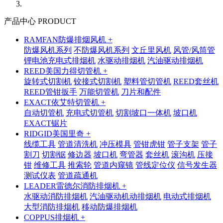
产品中心 PRODUCT
RAMFAN防爆排烟风机 +
防爆风机系列
不防爆风机系列
文丘里风机
风管/风筒管
锂电池充电式排烟机
水驱动排烟机
汽油驱动排烟机
REED美国力得切管机 +
旋转式切割机
铰接式切割机
塑料管切管机
REED套丝机
REED管钳扳手
万能切管机
刀片和配件
EXACT依艾特切管机 +
自动切管机
充电式切管机
切割坡口一体机
坡口机
EXACT锯片
RIDGID美国里奇 +
线缆工具
管道清洗机
冲压模具
管钳虎钳
管子支架
管子
割刀
切割锯
修边器
坡口机
弯管器
套丝机
滚沟机
压接
钳
维修工具
推索轮
管道内窥镜
管线定位仪
信号发生器
测试仪表
管道疏通机
LEADER雷德尔消防排烟机 +
水驱动消防排烟机
汽油驱动机动排烟机
电动式排烟机
大型消防排烟机
移动防爆排烟机
COPPUS排烟机 +