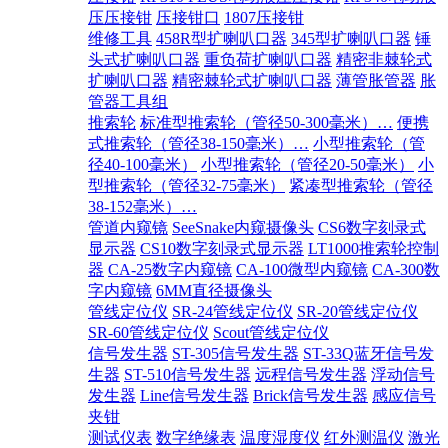
压压接钳
压接钳口
1807压接钳
维修工具
458R型扩喇叭口器
345型扩喇叭口器
锤
头式扩喇叭口器
重负荷扩喇叭口器
精密非棘轮式
扩喇叭口器
精密棘轮式扩喇叭口器
薄管胀管器
胀
管器工具组
推索轮
标准型推索轮（管径50-300毫米）…
便携
式推索轮（管径38-150毫米）…
小型推索轮（管
径40-100毫米）
小型推索轮（管径20-50毫米）
小
型推索轮（管径32-75毫米）
紧凑型推索轮（管径
38-152毫米）…
管道内窥镜
SeeSnake内窥摄像头
CS6数字刻录式
显示器
CS10数字刻录式显示器
LT1000推索轮控制
器
CA-25数字内窥镜
CA-100微型内窥镜
CA-300数
字内窥镜
6MM直径摄像头
管线定位仪
SR-24管线定位仪
SR-20管线定位仪
SR-60管线定位仪
Scout管线定位仪
信号发生器
ST-305信号发生器
ST-33Q蓝牙信号发
生器
ST-510信号发生器
远程信号发生器
浮动信号
发生器
Line信号发生器
Brick信号发生器
感应信号
夹钳
测试仪表
数字绝缘表
温度湿度仪
红外测温仪
激光