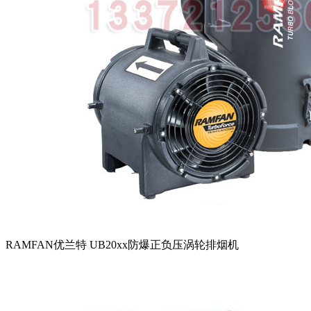
RAMFAN优兰特 UB20xx防爆正负压涡轮排烟机