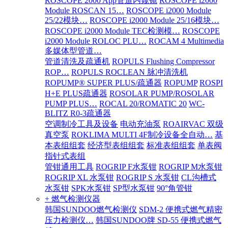
ROSCOPE 2000 App管道内窥镜
ROSCOPE i2000
Module ROSCAN 15…
ROSCOPE i2000 Module
25/22模块…
ROSCOPE i2000 Module 25/16模块…
ROSCOPE i2000 Module TEC检测模…
ROSCOPE
i2000 Module ROLOC PLU…
ROCAM 4 Multimedia
多媒体型管道…
管道清洗及疏通机
ROPULS Flushing Compressor
ROP…
ROPULS ROCLEAN 脉冲清洗机
ROPUMP® SUPER PLUS/疏通器
ROPUMP
ROSPI
H+E PLUS疏通器
ROSOLAR PUMP/ROSOLAR
PUMP PLUS…
ROCAL 20/ROMATIC 20
WC-
BLITZ R0-3疏通器
空调制冷工具及设备
电动充油泵
ROAIRVAC 双级
真空泵
ROKLIMA MULTI 4F制冷设备全自动…
基
本表组组套
经济型表组组套
标准表组组套
单表阀
指针式表组
管钳通用工具
ROGRIP F水泵钳
ROGRIP M水泵钳
ROGRIP XL 水泵钳
ROGRIP S 水泵钳
CL沟槽式
水泵钳
SPK水泵钳
SP型水泵钳
90°角管钳
+ 燃气检测仪器
韩国SUNDOO燃气检测仪
SDM-2 便携式燃气精密
压力检测仪…
韩国SUNDOO牌 SD-55 便携式燃气