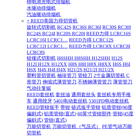
锂电池充电式排烟机
水驱动排烟机
汽油驱动排烟机
+ REED美国力得切管机
旋转式切割机
RC42S
RC36S RC36I
RC30S RC30I
RC24S RC24I
RC20S RC20I
REED力得 LCRC16S
LCRC16I LCRC1…
REED力得 LCRC12S
LCRC12I LCRC1…
REED力得 LCRC8X LCRC8I
LCRC8S
铰接式切割机
H6SHH H8SHH H12SHH
H12S
H12I H12X H12XX
H8S H8I H8X H8XX
H6S H6I
H6X
H4S H4I H4X
H21/2S H21/2I H21/2X
塑料管切管机
袖珍管刀
管铰刀
2寸金属切管机
C
形管刀
伸缩式薄管管刀
不锈钢薄管管刀
薄管管刀
气动往复锯
REED套丝机
套丝油
通用套丝头
套丝机专用手推
车
通用绞牙
5401电动套丝机
5301PD电动套丝机
REED管钳扳手
带钳
链式扳手管钳
铝质管钳(90度
偏斜式)
铝质管钳(直式)
60英寸管钳部件
管钳(45度
偏斜式)
管钳(直式)
万能切管机
万能切管机（气压式）
PE管气动万能
切管机