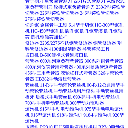
管子割刀
重负荷管割刀
四刀片式管割刀
宽滚轮式
重负荷管割刀
铰接式重负荷管割刀
238-P型铸铁管
切管器
226型铸铁管切管器
246型铸铁管切管器
276型铸铁管切管器
切割锯
金属管手工锯
614型干切锯
HC-300型锯孔
机
HC-450型锯孔机
圆孔锯
圆孔锯套装
圆孔锯轴
芯
圆孔锯轴芯加长杆
修边器
223S/227S不锈钢管修边器
铜管修边器
塑
料管修边器
4100铜绿清除器
导管整形工具
坡口机
B-500便携式管道坡口机
弯管器
600系列重负荷弯管器
300系列铜管弯管器
400系列仪表管用弯管器
400系列硬质管道弯管器
456型三用弯管器
棘轮杠杆式弯管器
326型棘轮弯
管器
HB382手动液压弯管器
套丝机
11-R型手动棘轮套丝机
00-R/12-R通用型手
动棘轮套丝机
手动套丝机用牙模头
手动套丝机用
板牙
后撤式手动套丝机
690-I型手持电动套丝机
700型手持电动套丝机
300型动力驱动器
滚沟机
915型手动电动滚沟机
975型手动电动滚沟
机
916型滚沟机
918型滚沟机
918-I型滚沟机
920型
滚沟机
压接钳
RP310 PLUS电动液压压接钳
RP340电动液