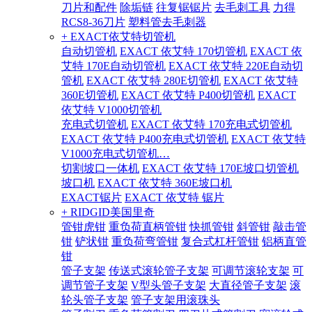
刀片和配件
除垢链
往复锯锯片
去毛刺工具
力得
RCS8-36刀片
塑料管去毛刺器
+ EXACT依艾特切管机
自动切管机
EXACT 依艾特 170切管机
EXACT 依
艾特 170E自动切管机
EXACT 依艾特 220E自动切
管机
EXACT 依艾特 280E切管机
EXACT 依艾特
360E切管机
EXACT 依艾特 P400切管机
EXACT
依艾特 V1000切管机
充电式切管机
EXACT 依艾特 170充电式切管机
EXACT 依艾特 P400充电式切管机
EXACT 依艾特
V1000充电式切管机…
切割坡口一体机
EXACT 依艾特 170E坡口切管机
坡口机
EXACT 依艾特 360E坡口机
EXACT锯片
EXACT 依艾特 锯片
+ RIDGID美国里奇
管钳虎钳
重负荷直柄管钳
快抓管钳
斜管钳
敲击管
钳
铲状钳
重负荷弯管钳
复合式杠杆管钳
铝柄直管
钳
管子支架
传送式滚轮管子支架
可调节滚轮支架
可
调节管子支架
V型头管子支架
大直径管子支架
滚
轮头管子支架
管子支架用滚珠头