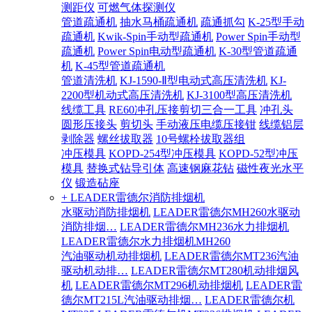
测距仪
可燃气体探测仪
管道疏通机
抽水马桶疏通机
疏通抓勾
K-25型手动
疏通机
Kwik-Spin手动型疏通机
Power Spin手动型
疏通机
Power Spin电动型疏通机
K-30型管道疏通
机
K-45型管道疏通机
管道清洗机
KJ-1590-Ⅱ型电动式高压清洗机
KJ-
2200型机动式高压清洗机
KJ-3100型高压清洗机
线缆工具
RE60冲孔压接剪切三合一工具
冲孔头
圆形压接头
剪切头
手动液压电缆压接钳
线缆铝层
剥除器
螺丝拔取器
10号螺栓拔取器组
冲压模具
KOPD-254型冲压模具
KOPD-52型冲压
模具
替换式钻导引体
高速钢麻花钻
磁性夜光水平
仪
锻造砧座
+ LEADER雷德尔消防排烟机
水驱动消防排烟机
LEADER雷德尔MH260水驱动
消防排烟…
LEADER雷德尔MH236水力排烟机
LEADER雷德尔水力排烟机MH260
汽油驱动机动排烟机
LEADER雷德尔MT236汽油
驱动机动排…
LEADER雷德尔MT280机动排烟风
机
LEADER雷德尔MT296机动排烟机
LEADER雷
德尔MT215L汽油驱动排烟…
LEADER雷德尔机