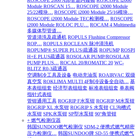
ROSCOPE 2000 App管道内窥镜
ROSCOPE i2000
Module ROSCAN 15…
ROSCOPE i2000 Module
25/22模块…
ROSCOPE i2000 Module 25/16模块…
ROSCOPE i2000 Module TEC检测模…
ROSCOPE
i2000 Module ROLOC PLU…
ROCAM 4 Multimedia
多媒体型管道…
管道清洗及疏通机
ROPULS Flushing Compressor
ROP…
ROPULS ROCLEAN 脉冲清洗机
ROPUMP® SUPER PLUS/疏通器
ROPUMP
ROSPI
H+E PLUS疏通器
ROSOLAR PUMP/ROSOLAR
PUMP PLUS…
ROCAL 20/ROMATIC 20
WC-
BLITZ R0-3疏通器
空调制冷工具及设备
电动充油泵
ROAIRVAC 双级
真空泵
ROKLIMA MULTI 4F制冷设备全自动…
基
本表组组套
经济型表组组套
标准表组组套
单表阀
指针式表组
管钳通用工具
ROGRIP F水泵钳
ROGRIP M水泵钳
ROGRIP XL 水泵钳
ROGRIP S 水泵钳
CL沟槽式
水泵钳
SPK水泵钳
SP型水泵钳
90°角管钳
+ 燃气检测仪器
韩国SUNDOO燃气检测仪
SDM-2 便携式燃气精密
压力检测仪…
韩国SUNDOO牌 SD-55 便携式燃气