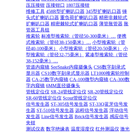
压压接钳
压接钳口
1807压接钳
维修工具
458R型扩喇叭口器
345型扩喇叭口器
锤
头式扩喇叭口器
重负荷扩喇叭口器
精密非棘轮式
扩喇叭口器
精密棘轮式扩喇叭口器
薄管胀管器
胀
管器工具组
推索轮
标准型推索轮（管径50-300毫米）…
便携
式推索轮（管径38-150毫米）…
小型推索轮（管
径40-100毫米）
小型推索轮（管径20-50毫米）
小
型推索轮（管径32-75毫米）
紧凑型推索轮（管径
38-152毫米）…
管道内窥镜
SeeSnake内窥摄像头
CS6数字刻录式
显示器
CS10数字刻录式显示器
LT1000推索轮控制
器
CA-25数字内窥镜
CA-100微型内窥镜
CA-300数
字内窥镜
6MM直径摄像头
管线定位仪
SR-24管线定位仪
SR-20管线定位仪
SR-60管线定位仪
Scout管线定位仪
信号发生器
ST-305信号发生器
ST-33Q蓝牙信号发
生器
ST-510信号发生器
远程信号发生器
浮动信号
发生器
Line信号发生器
Brick信号发生器
感应信号
夹钳
测试仪表
数字绝缘表
温度湿度仪
红外测温仪
激光