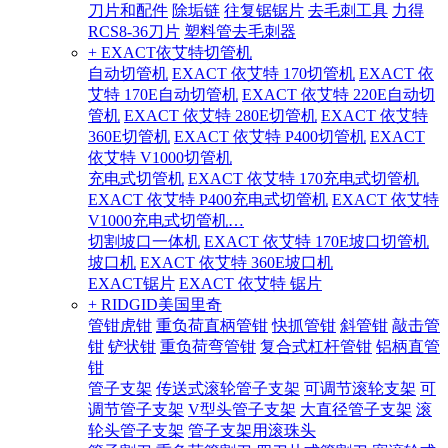
刀片和配件
除垢链
往复锯锯片
去毛刺工具
力得
RCS8-36刀片
塑料管去毛刺器
+ EXACT依艾特切管机
自动切管机
EXACT 依艾特 170切管机
EXACT 依
艾特 170E自动切管机
EXACT 依艾特 220E自动切
管机
EXACT 依艾特 280E切管机
EXACT 依艾特
360E切管机
EXACT 依艾特 P400切管机
EXACT
依艾特 V1000切管机
充电式切管机
EXACT 依艾特 170充电式切管机
EXACT 依艾特 P400充电式切管机
EXACT 依艾特
V1000充电式切管机…
切割坡口一体机
EXACT 依艾特 170E坡口切管机
坡口机
EXACT 依艾特 360E坡口机
EXACT锯片
EXACT 依艾特 锯片
+ RIDGID美国里奇
管钳虎钳
重负荷直柄管钳
快抓管钳
斜管钳
敲击管
钳
铲状钳
重负荷弯管钳
复合式杠杆管钳
铝柄直管
钳
管子支架
传送式滚轮管子支架
可调节滚轮支架
可
调节管子支架
V型头管子支架
大直径管子支架
滚
轮头管子支架
管子支架用滚珠头