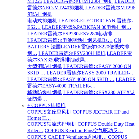
MT225
LEADER雷德尔机MT236排烟机
LEADER
雷德尔NEO-MT240排烟机
LEADER雷德尔MT296
消防排烟机
电动式排烟机
LEADER-ELECTRIC FAN 雷德尔-
ES2…
LEADER雷德尔PARKFAN 80电动排烟…
LEADER雷德尔ESP280-ESV280电动排…
LEADER雷德尔电池驱动排烟风机Ba…
ON
BATTERY
法国LEADER雷德尔ES220便携式排
烟…
LEADER雷德尔ESV230排烟机
LEADER雷
德尔SAX320防爆排烟鼓风…
大型消防排烟机
LEADER雷德尔EASY 2000 ON
SKID …
LEADER雷德尔EASY 2000 TRAILER-…
LEADER雷德尔EASY-4000 ON SKID …
LEADER
雷德尔EASY-4000 TRAILER-…
移动防爆排烟机
LEADER雷德尔ESX230-ATEX认
证防爆…
+ COPPUS排烟机
COPPUS文丘里风机
COPPUS JECTAIR HP and
Hornet H…
COPPUS轴流式排烟机
COPPUS Double Duty Heat
Killer…
COPPUS Reaction Fans空气驱动反…
COPPUS CADET Ventilators通风排…
COPPUS