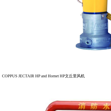
COPPUS JECTAIR HP and Hornet HP文丘里风机