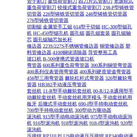
管子割刀
重负荷管割刀
四刀片式管割刀
宽滚轮式
重负荷管割刀
铰接式重负荷管割刀
238-P型铸铁管
切管器
226型铸铁管切管器
246型铸铁管切管器
276型铸铁管切管器
切割锯
金属管手工锯
614型干切锯
HC-300型锯孔
机
HC-450型锯孔机
圆孔锯
圆孔锯套装
圆孔锯轴
芯
圆孔锯轴芯加长杆
修边器
223S/227S不锈钢管修边器
铜管修边器
塑
料管修边器
4100铜绿清除器
导管整形工具
坡口机
B-500便携式管道坡口机
弯管器
600系列重负荷弯管器
300系列铜管弯管器
400系列仪表管用弯管器
400系列硬质管道弯管器
456型三用弯管器
棘轮杠杆式弯管器
326型棘轮弯
管器
HB382手动液压弯管器
套丝机
11-R型手动棘轮套丝机
00-R/12-R通用型手
动棘轮套丝机
手动套丝机用牙模头
手动套丝机用
板牙
后撤式手动套丝机
690-I型手持电动套丝机
700型手持电动套丝机
300型动力驱动器
滚沟机
915型手动电动滚沟机
975型手动电动滚沟
机
916型滚沟机
918型滚沟机
918-I型滚沟机
920型
滚沟机
压接钳
RP310 PLUS电动液压压接钳
RP340电动液