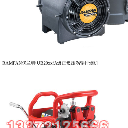
RAMFAN优兰特 UB20xx防爆正负压涡轮排烟机