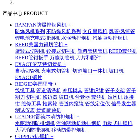
产品中心 PRODUCT
RAMFAN防爆排烟风机 +
防爆风机系列
不防爆风机系列
文丘里风机
风管/风筒管
锂电池充电式排烟机
水驱动排烟机
汽油驱动排烟机
REED美国力得切管机 +
旋转式切割机
铰接式切割机
塑料管切管机
REED套丝机
REED管钳扳手
万能切管机
刀片和配件
EXACT依艾特切管机 +
自动切管机
充电式切管机
切割坡口一体机
坡口机
EXACT锯片
RIDGID美国里奇 +
线缆工具
管道清洗机
冲压模具
管钳虎钳
管子支架
管子
割刀
切割锯
修边器
坡口机
弯管器
套丝机
滚沟机
压接
钳
维修工具
推索轮
管道内窥镜
管线定位仪
信号发生器
测试仪表
管道疏通机
LEADER雷德尔消防排烟机 +
水驱动消防排烟机
汽油驱动机动排烟机
电动式排烟机
大型消防排烟机
移动防爆排烟机
COPPUS排烟机 +