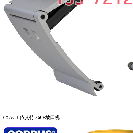
EXACT 依艾特 360E坡口机