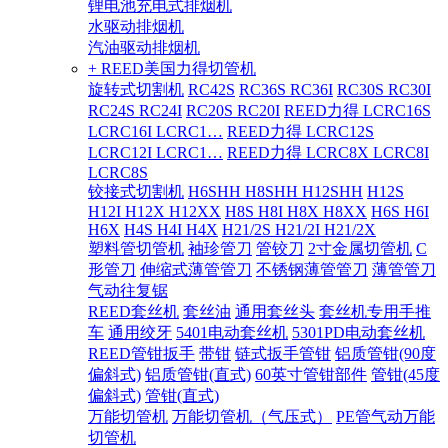
锂电池充电式排烟机
水驱动排烟机
汽油驱动排烟机
+ REED美国力得切管机
旋转式切割机
RC42S
RC36S RC36I
RC30S RC30I
RC24S RC24I
RC20S RC20I
REED力得 LCRC16S
LCRC16I LCRC1…
REED力得 LCRC12S
LCRC12I LCRC1…
REED力得 LCRC8X LCRC8I
LCRC8S
铰接式切割机
H6SHH H8SHH H12SHH
H12S
H12I H12X H12XX
H8S H8I H8X H8XX
H6S H6I
H6X
H4S H4I H4X
H21/2S H21/2I H21/2X
塑料管切管机
袖珍管刀
管铰刀
2寸金属切管机
C
形管刀
伸缩式薄管管刀
不锈钢薄管管刀
薄管管刀
气动往复锯
REED套丝机
套丝油
通用套丝头
套丝机专用手推
车
通用绞牙
5401电动套丝机
5301PD电动套丝机
REED管钳扳手
带钳
链式扳手管钳
铝质管钳(90度
偏斜式)
铝质管钳(直式)
60英寸管钳部件
管钳(45度
偏斜式)
管钳(直式)
万能切管机
万能切管机（气压式）
PE管气动万能
切管机