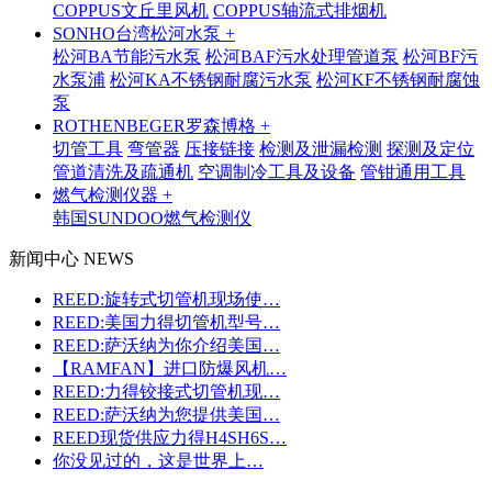
COPPUS文丘里风机
COPPUS轴流式排烟机
SONHO台湾松河水泵 +
松河BA节能污水泵
松河BAF污水处理管道泵
松河BF污
水泵浦
松河KA不锈钢耐腐污水泵
松河KF不锈钢耐腐蚀
泵
ROTHENBEGER罗森博格 +
切管工具
弯管器
压接链接
检测及泄漏检测
探测及定位
管道清洗及疏通机
空调制冷工具及设备
管钳通用工具
燃气检测仪器 +
韩国SUNDOO燃气检测仪
新闻中心 NEWS
REED:旋转式切管机现场使…
REED:美国力得切管机型号…
REED:萨沃纳为你介绍美国…
【RAMFAN】进口防爆风机…
REED:力得铰接式切管机现…
REED:萨沃纳为您提供美国…
REED现货供应力得H4SH6S…
你没见过的，这是世界上…