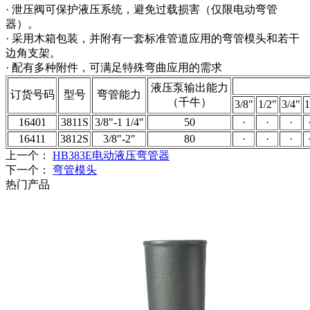
· 泄压阀可保护液压系统，避免过载损害（仅限电动弯管
器）。
· 采用木箱包装，并附有一套标准管道应用的弯管模头和若干
边角支架。
· 配有多种附件，可满足特殊弯曲应用的需求
液压泵输出能力
订货号码
型号
弯管能力
（千牛）
3/8"
1/2"
3/4"
1
16401
3811S
3/8"-1 1/4"
50
·
·
·
16411
3812S
3/8"-2"
80
·
·
·
上一个：
HB383E电动液压弯管器
下一个：
弯管模头
热门产品