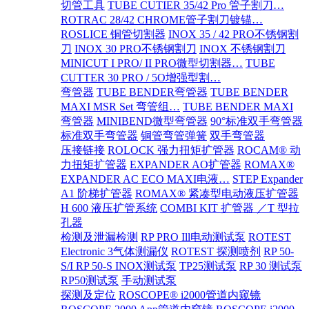
切管工具
TUBE CUTIER 35/42 Pro 管子割刀…
ROTRAC 28/42 CHROME管子割刀镀锚…
ROSLICE 铜管切割器
INOX 35 / 42 PRO不锈钢割
刀
INOX 30 PRO不锈钢割刀
INOX 不锈钢割刀
MINICUT I PRO/ II PRO微型切割器…
TUBE
CUTTER 30 PRO / 5O增强型割…
弯管器
TUBE BENDER弯管器
TUBE BENDER
MAXI MSR Set 弯管组…
TUBE BENDER MAXI
弯管器
MINIBEND微型弯管器
90°标准双手弯管器
标准双手弯管器
铜管弯管弹簧
双手弯管器
压接链接
ROLOCK 强力扭矩扩管器
ROCAM® 动
力扭矩扩管器
EXPANDER AO扩管器
ROMAX®
EXPANDER AC ECO MAXI电液…
STEP Expander
A1 阶梯扩管器
ROMAX® 紧凑型电动液压扩管器
H 600 液压扩管系统
COMBI KIT 扩管器 ／T 型拉
孔器
检测及泄漏检测
RP PRO Ill电动测试泵
ROTEST
Electronic 3气体测漏仪
ROTEST 探测喷剂
RP 50-
S/I RP 50-S INOX测试泵
TP25测试泵
RP 30 测试泵
RP50测试泵
手动测试泵
探测及定位
ROSCOPE® i2000管道内窥镜