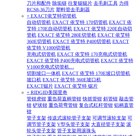
刀片和配件
除垢链
往复锯锯片
去毛刺工具
力得
RCS8-36刀片
塑料管去毛刺器
+ EXACT依艾特切管机
自动切管机
EXACT 依艾特 170切管机
EXACT 依
艾特 170E自动切管机
EXACT 依艾特 220E自动切
管机
EXACT 依艾特 280E切管机
EXACT 依艾特
360E切管机
EXACT 依艾特 P400切管机
EXACT
依艾特 V1000切管机
充电式切管机
EXACT 依艾特 170充电式切管机
EXACT 依艾特 P400充电式切管机
EXACT 依艾特
V1000充电式切管机…
切割坡口一体机
EXACT 依艾特 170E坡口切管机
坡口机
EXACT 依艾特 360E坡口机
EXACT锯片
EXACT 依艾特 锯片
+ RIDGID美国里奇
管钳虎钳
重负荷直柄管钳
快抓管钳
斜管钳
敲击管
钳
铲状钳
重负荷弯管钳
复合式杠杆管钳
铝柄直管
钳
管子支架
传送式滚轮管子支架
可调节滚轮支架
可
调节管子支架
V型头管子支架
大直径管子支架
滚
轮头管子支架
管子支架用滚珠头