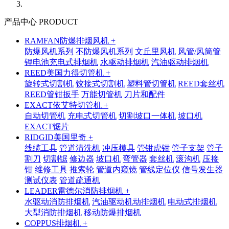
产品中心 PRODUCT
RAMFAN防爆排烟风机 +
防爆风机系列
不防爆风机系列
文丘里风机
风管/风筒管
锂电池充电式排烟机
水驱动排烟机
汽油驱动排烟机
REED美国力得切管机 +
旋转式切割机
铰接式切割机
塑料管切管机
REED套丝机
REED管钳扳手
万能切管机
刀片和配件
EXACT依艾特切管机 +
自动切管机
充电式切管机
切割坡口一体机
坡口机
EXACT锯片
RIDGID美国里奇 +
线缆工具
管道清洗机
冲压模具
管钳虎钳
管子支架
管子
割刀
切割锯
修边器
坡口机
弯管器
套丝机
滚沟机
压接
钳
维修工具
推索轮
管道内窥镜
管线定位仪
信号发生器
测试仪表
管道疏通机
LEADER雷德尔消防排烟机 +
水驱动消防排烟机
汽油驱动机动排烟机
电动式排烟机
大型消防排烟机
移动防爆排烟机
COPPUS排烟机 +