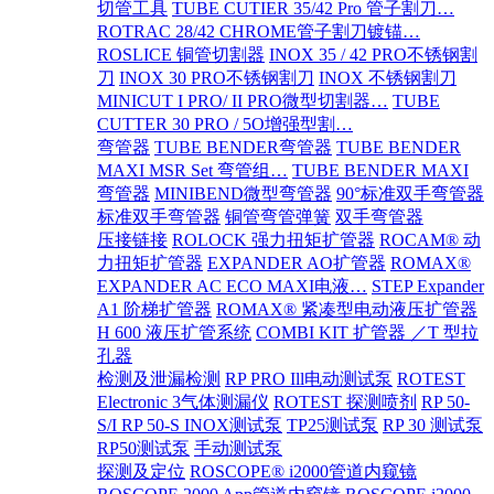
切管工具
TUBE CUTIER 35/42 Pro 管子割刀…
ROTRAC 28/42 CHROME管子割刀镀锚…
ROSLICE 铜管切割器
INOX 35 / 42 PRO不锈钢割
刀
INOX 30 PRO不锈钢割刀
INOX 不锈钢割刀
MINICUT I PRO/ II PRO微型切割器…
TUBE
CUTTER 30 PRO / 5O增强型割…
弯管器
TUBE BENDER弯管器
TUBE BENDER
MAXI MSR Set 弯管组…
TUBE BENDER MAXI
弯管器
MINIBEND微型弯管器
90°标准双手弯管器
标准双手弯管器
铜管弯管弹簧
双手弯管器
压接链接
ROLOCK 强力扭矩扩管器
ROCAM® 动
力扭矩扩管器
EXPANDER AO扩管器
ROMAX®
EXPANDER AC ECO MAXI电液…
STEP Expander
A1 阶梯扩管器
ROMAX® 紧凑型电动液压扩管器
H 600 液压扩管系统
COMBI KIT 扩管器 ／T 型拉
孔器
检测及泄漏检测
RP PRO Ill电动测试泵
ROTEST
Electronic 3气体测漏仪
ROTEST 探测喷剂
RP 50-
S/I RP 50-S INOX测试泵
TP25测试泵
RP 30 测试泵
RP50测试泵
手动测试泵
探测及定位
ROSCOPE® i2000管道内窥镜