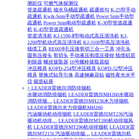
测距仪
可燃气体探测仪
管道疏通机
抽水马桶疏通机
疏通抓勾
K-25型手动
疏通机
Kwik-Spin手动型疏通机
Power Spin手动型
疏通机
Power Spin电动型疏通机
K-30型管道疏通
机
K-45型管道疏通机
管道清洗机
KJ-1590-Ⅱ型电动式高压清洗机
KJ-
2200型机动式高压清洗机
KJ-3100型高压清洗机
线缆工具
RE60冲孔压接剪切三合一工具
冲孔头
圆形压接头
剪切头
手动液压电缆压接钳
线缆铝层
剥除器
螺丝拔取器
10号螺栓拔取器组
冲压模具
KOPD-254型冲压模具
KOPD-52型冲压
模具
替换式钻导引体
高速钢麻花钻
磁性夜光水平
仪
锻造砧座
+ LEADER雷德尔消防排烟机
水驱动消防排烟机
LEADER雷德尔MH260水驱动
消防排烟…
LEADER雷德尔MH236水力排烟机
LEADER雷德尔水力排烟机MH260
汽油驱动机动排烟机
LEADER雷德尔MT236汽油
驱动机动排…
LEADER雷德尔MT280机动排烟风
机
LEADER雷德尔MT296机动排烟机
LEADER雷
德尔MT215L汽油驱动排烟…
LEADER雷德尔机