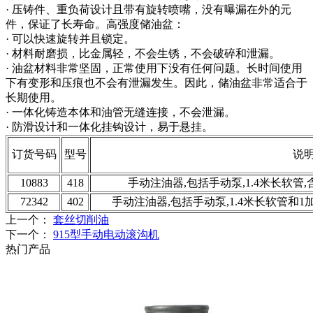
· 压铸件、重负荷设计且带有旋转喷嘴，没有曝漏在外的元
件，保证了长寿命。高强度储油盆：
· 可以快速旋转并且锁定。
· 材料耐磨损，比金属轻，不会生锈，不会破碎和泄漏。
· 油盆材料非常坚固，正常使用下没有任何问题。长时间使用
下有变形和压痕也不会有泄漏发生。因此，储油盆非常适合于
长期使用。
· 一体化铸造本体和油管无缝连接，不会泄漏。
· 防滑设计和一体化挂钩设计，易于悬挂。
订货号码
型号
说
10883
418
手动注油器,包括手动泵,1.4米长软
72342
402
手动注油器,包括手动泵,1.4米长软管和
上一个：
套丝切削油
下一个：
915型手动电动滚沟机
热门产品