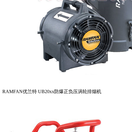
RAMFAN优兰特 UB20xx防爆正负压涡轮排烟机