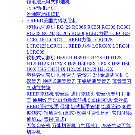
锂电池充电式排烟机
水驱动排烟机
汽油驱动排烟机
+ REED美国力得切管机
旋转式切割机
RC42S
RC36S RC36I
RC30S RC30I
RC24S RC24I
RC20S RC20I
REED力得 LCRC16S
LCRC16I LCRC1…
REED力得 LCRC12S
LCRC12I LCRC1…
REED力得 LCRC8X LCRC8I
LCRC8S
铰接式切割机
H6SHH H8SHH H12SHH
H12S
H12I H12X H12XX
H8S H8I H8X H8XX
H6S H6I
H6X
H4S H4I H4X
H21/2S H21/2I H21/2X
塑料管切管机
袖珍管刀
管铰刀
2寸金属切管机
C
形管刀
伸缩式薄管管刀
不锈钢薄管管刀
薄管管刀
气动往复锯
REED套丝机
套丝油
通用套丝头
套丝机专用手推
车
通用绞牙
5401电动套丝机
5301PD电动套丝机
REED管钳扳手
带钳
链式扳手管钳
铝质管钳(90度
偏斜式)
铝质管钳(直式)
60英寸管钳部件
管钳(45度
偏斜式)
管钳(直式)
万能切管机
万能切管机（气压式）
PE管气动万能
切管机