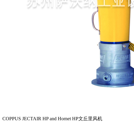
COPPUS JECTAIR HP and Hornet HP文丘里风机