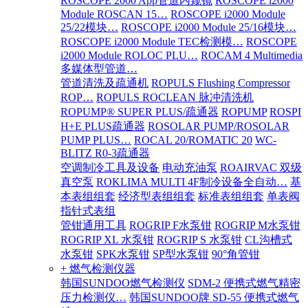
ROSCOPE 2000 App管道内窥镜
ROSCOPE i2000
Module ROSCAN 15…
ROSCOPE i2000 Module
25/22模块…
ROSCOPE i2000 Module 25/16模块…
ROSCOPE i2000 Module TEC检测模…
ROSCOPE
i2000 Module ROLOC PLU…
ROCAM 4 Multimedia
多媒体型管道…
管道清洗及疏通机
ROPULS Flushing Compressor
ROP…
ROPULS ROCLEAN 脉冲清洗机
ROPUMP® SUPER PLUS/疏通器
ROPUMP
ROSPI
H+E PLUS疏通器
ROSOLAR PUMP/ROSOLAR
PUMP PLUS…
ROCAL 20/ROMATIC 20
WC-
BLITZ R0-3疏通器
空调制冷工具及设备
电动充油泵
ROAIRVAC 双级
真空泵
ROKLIMA MULTI 4F制冷设备全自动…
基
本表组组套
经济型表组组套
标准表组组套
单表阀
指针式表组
管钳通用工具
ROGRIP F水泵钳
ROGRIP M水泵钳
ROGRIP XL 水泵钳
ROGRIP S 水泵钳
CL沟槽式
水泵钳
SPK水泵钳
SP型水泵钳
90°角管钳
+ 燃气检测仪器
韩国SUNDOO燃气检测仪
SDM-2 便携式燃气精密
压力检测仪…
韩国SUNDOO牌 SD-55 便携式燃气