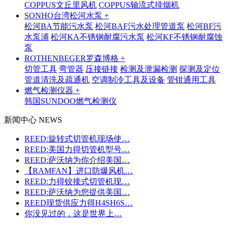
COPPUS文丘里风机
COPPUS轴流式排烟机
SONHO台湾松河水泵 +
松河BA节能污水泵
松河BAF污水处理管道泵
松河BF污
水泵浦
松河KA不锈钢耐腐污水泵
松河KF不锈钢耐腐蚀
泵
ROTHENBEGER罗森博格 +
切管工具
弯管器
压接链接
检测及泄漏检测
探测及定位
管道清洗及疏通机
空调制冷工具及设备
管钳通用工具
燃气检测仪器 +
韩国SUNDOO燃气检测仪
新闻中心 NEWS
REED:旋转式切管机现场使…
REED:美国力得切管机型号…
REED:萨沃纳为你介绍美国…
【RAMFAN】进口防爆风机…
REED:力得铰接式切管机现…
REED:萨沃纳为您提供美国…
REED现货供应力得H4SH6S…
你没见过的，这是世界上…