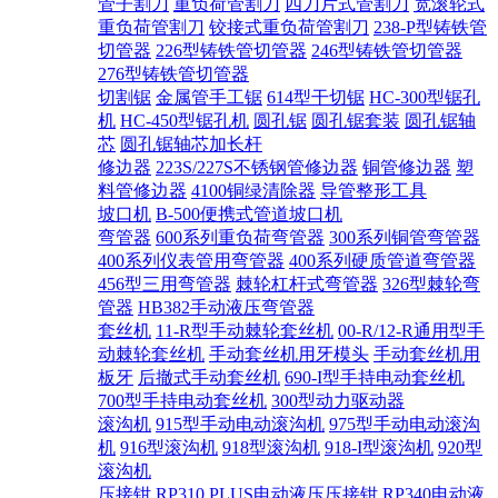
管子割刀
重负荷管割刀
四刀片式管割刀
宽滚轮式
重负荷管割刀
铰接式重负荷管割刀
238-P型铸铁管
切管器
226型铸铁管切管器
246型铸铁管切管器
276型铸铁管切管器
切割锯
金属管手工锯
614型干切锯
HC-300型锯孔
机
HC-450型锯孔机
圆孔锯
圆孔锯套装
圆孔锯轴
芯
圆孔锯轴芯加长杆
修边器
223S/227S不锈钢管修边器
铜管修边器
塑
料管修边器
4100铜绿清除器
导管整形工具
坡口机
B-500便携式管道坡口机
弯管器
600系列重负荷弯管器
300系列铜管弯管器
400系列仪表管用弯管器
400系列硬质管道弯管器
456型三用弯管器
棘轮杠杆式弯管器
326型棘轮弯
管器
HB382手动液压弯管器
套丝机
11-R型手动棘轮套丝机
00-R/12-R通用型手
动棘轮套丝机
手动套丝机用牙模头
手动套丝机用
板牙
后撤式手动套丝机
690-I型手持电动套丝机
700型手持电动套丝机
300型动力驱动器
滚沟机
915型手动电动滚沟机
975型手动电动滚沟
机
916型滚沟机
918型滚沟机
918-I型滚沟机
920型
滚沟机
压接钳
RP310 PLUS电动液压压接钳
RP340电动液