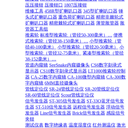
压压接钳
压接钳口
1807压接钳
维修工具
458R型扩喇叭口器
345型扩喇叭口器
锤
头式扩喇叭口器
重负荷扩喇叭口器
精密非棘轮式
扩喇叭口器
精密棘轮式扩喇叭口器
薄管胀管器
胀
管器工具组
推索轮
标准型推索轮（管径50-300毫米）…
便携
式推索轮（管径38-150毫米）…
小型推索轮（管
径40-100毫米）
小型推索轮（管径20-50毫米）
小
型推索轮（管径32-75毫米）
紧凑型推索轮（管径
38-152毫米）…
管道内窥镜
SeeSnake内窥摄像头
CS6数字刻录式
显示器
CS10数字刻录式显示器
LT1000推索轮控制
器
CA-25数字内窥镜
CA-100微型内窥镜
CA-300数
字内窥镜
6MM直径摄像头
管线定位仪
SR-24管线定位仪
SR-20管线定位仪
SR-60管线定位仪
Scout管线定位仪
信号发生器
ST-305信号发生器
ST-33Q蓝牙信号发
生器
ST-510信号发生器
远程信号发生器
浮动信号
发生器
Line信号发生器
Brick信号发生器
感应信号
夹钳
测试仪表
数字绝缘表
温度湿度仪
红外测温仪
激光