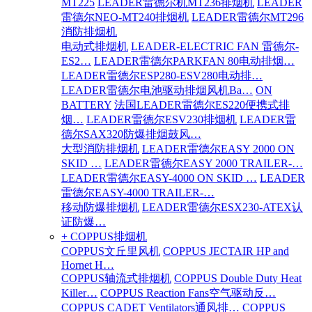
MT225
LEADER雷德尔机MT236排烟机
LEADER
雷德尔NEO-MT240排烟机
LEADER雷德尔MT296
消防排烟机
电动式排烟机
LEADER-ELECTRIC FAN 雷德尔-
ES2…
LEADER雷德尔PARKFAN 80电动排烟…
LEADER雷德尔ESP280-ESV280电动排…
LEADER雷德尔电池驱动排烟风机Ba…
ON
BATTERY
法国LEADER雷德尔ES220便携式排
烟…
LEADER雷德尔ESV230排烟机
LEADER雷
德尔SAX320防爆排烟鼓风…
大型消防排烟机
LEADER雷德尔EASY 2000 ON
SKID …
LEADER雷德尔EASY 2000 TRAILER-…
LEADER雷德尔EASY-4000 ON SKID …
LEADER
雷德尔EASY-4000 TRAILER-…
移动防爆排烟机
LEADER雷德尔ESX230-ATEX认
证防爆…
+ COPPUS排烟机
COPPUS文丘里风机
COPPUS JECTAIR HP and
Hornet H…
COPPUS轴流式排烟机
COPPUS Double Duty Heat
Killer…
COPPUS Reaction Fans空气驱动反…
COPPUS CADET Ventilators通风排…
COPPUS