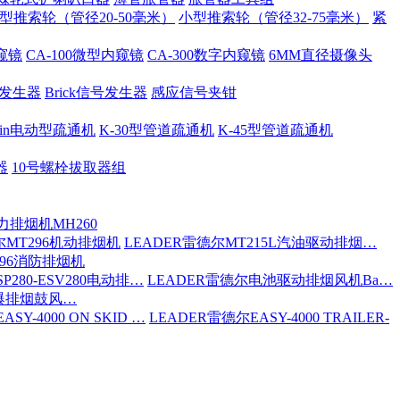
型推索轮（管径20-50毫米）
小型推索轮（管径32-75毫米）
紧
内窥镜
CA-100微型内窥镜
CA-300数字内窥镜
6MM直径摄像头
号发生器
Brick信号发生器
感应信号夹钳
 Spin电动型疏通机
K-30型管道疏通机
K-45型管道疏通机
器
10号螺栓拔取器组
力排烟机MH260
尔MT296机动排烟机
LEADER雷德尔MT215L汽油驱动排烟…
296消防排烟机
P280-ESV280电动排…
LEADER雷德尔电池驱动排烟风机Ba…
防爆排烟鼓风…
SY-4000 ON SKID …
LEADER雷德尔EASY-4000 TRAILER-