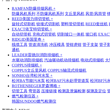
RAMFAN防爆排烟风机 +
防爆风机系列
不防爆风机系列
文丘里风机
风管/风筒管
REED美国力得切管机 +
旋转式切割机
铰接式切割机
塑料管切管机
REED套丝机
EXACT依艾特切管机 +
自动切管机
充电式切管机
切割坡口一体机
坡口机
EXA
RIDGID美国里奇 +
线缆工具
管道清洗机
冲压模具
管钳虎钳
管子支架
管子
通机
LEADER雷德尔消防排烟机 +
水驱动消防排烟机
汽油驱动机动排烟机
电动式排烟机
大
COPPUS排烟机 +
COPPUS文丘里风机
COPPUS轴流式排烟机
SONHO台湾松河水泵 +
松河BA节能污水泵
松河BAF污水处理管道泵
松河BF污
ROTHENBEGER罗森博格 +
切管工具
弯管器
压接链接
检测及泄漏检测
探测及定位
燃气检测仪器 +
韩国SUNDOO燃气检测仪