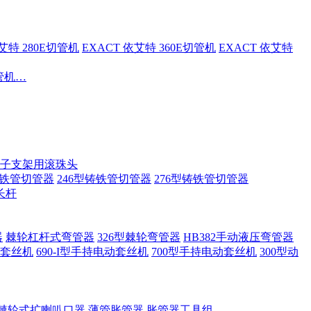
依艾特 280E切管机
EXACT 依艾特 360E切管机
EXACT 依艾特
切管机…
子支架用滚珠头
铸铁管切管器
246型铸铁管切管器
276型铸铁管切管器
长杆
器
棘轮杠杆式弯管器
326型棘轮弯管器
HB382手动液压弯管器
套丝机
690-I型手持电动套丝机
700型手持电动套丝机
300型动
棘轮式扩喇叭口器
薄管胀管器
胀管器工具组