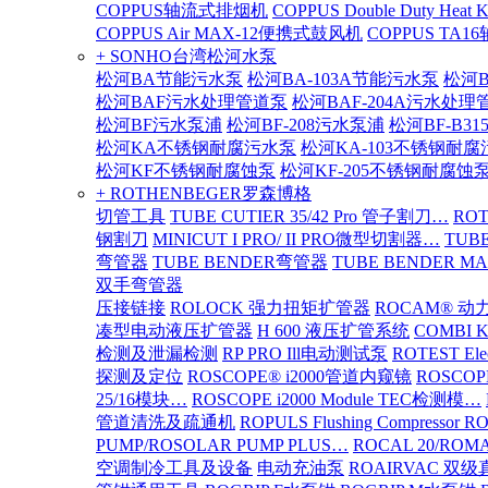
COPPUS轴流式排烟机
COPPUS Double Duty Heat K
COPPUS Air MAX-12便携式鼓风机
COPPUS TA
+ SONHO台湾松河水泵
松河BA节能污水泵
松河BA-103A节能污水泵
松河B
松河BAF污水处理管道泵
松河BAF-204A污水处理
松河BF污水泵浦
松河BF-208污水泵浦
松河BF-B3
松河KA不锈钢耐腐污水泵
松河KA-103不锈钢耐
松河KF不锈钢耐腐蚀泵
松河KF-205不锈钢耐腐蚀
+ ROTHENBEGER罗森博格
切管工具
TUBE CUTIER 35/42 Pro 管子割刀…
RO
钢割刀
MINICUT I PRO/ II PRO微型切割器…
TUBE
弯管器
TUBE BENDER弯管器
TUBE BENDER MA
双手弯管器
压接链接
ROLOCK 强力扭矩扩管器
ROCAM® 
凑型电动液压扩管器
H 600 液压扩管系统
COMBI 
检测及泄漏检测
RP PRO Ill电动测试泵
ROTEST El
探测及定位
ROSCOPE® i2000管道内窥镜
ROSCOP
25/16模块…
ROSCOPE i2000 Module TEC检测模…
管道清洗及疏通机
ROPULS Flushing Compressor 
PUMP/ROSOLAR PUMP PLUS…
ROCAL 20/ROMA
空调制冷工具及设备
电动充油泵
ROAIRVAC 双