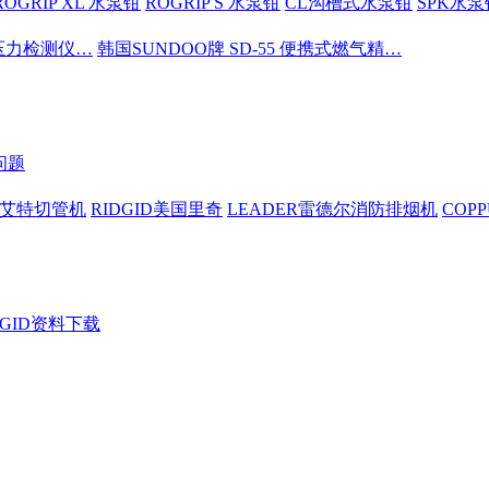
ROGRIP XL 水泵钳
ROGRIP S 水泵钳
CL沟槽式水泵钳
SPK水泵
密压力检测仪…
韩国SUNDOO牌 SD-55 便携式燃气精…
问题
依艾特切管机
RIDGID美国里奇
LEADER雷德尔消防排烟机
COP
DGID资料下载