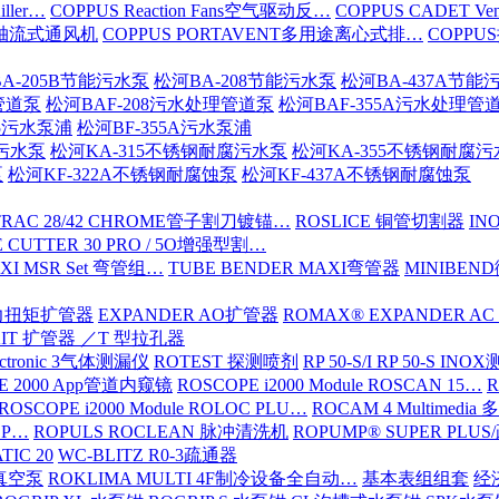
iller…
COPPUS Reaction Fans空气驱动反…
COPPUS CADET Ven
16轴流式通风机
COPPUS PORTAVENT多用途离心式排…
COPPU
A-205B节能污水泵
松河BA-208节能污水泵
松河BA-437A节能
管道泵
松河BAF-208污水处理管道泵
松河BAF-355A污水处理管
15污水泵浦
松河BF-355A污水泵浦
腐污水泵
松河KA-315不锈钢耐腐污水泵
松河KA-355不锈钢耐腐
泵
松河KF-322A不锈钢耐腐蚀泵
松河KF-437A不锈钢耐腐蚀泵
TRAC 28/42 CHROME管子割刀镀锚…
ROSLICE 铜管切割器
IN
 CUTTER 30 PRO / 5O增强型割…
XI MSR Set 弯管组…
TUBE BENDER MAXI弯管器
MINIBE
动力扭矩扩管器
EXPANDER AO扩管器
ROMAX® EXPANDER AC
KIT 扩管器 ／T 型拉孔器
ectronic 3气体测漏仪
ROTEST 探测喷剂
RP 50-S/I RP 50-S IN
E 2000 App管道内窥镜
ROSCOPE i2000 Module ROSCAN 15…
R
ROSCOPE i2000 Module ROLOC PLU…
ROCAM 4 Multimed
ROP…
ROPULS ROCLEAN 脉冲清洗机
ROPUMP® SUPER PLU
TIC 20
WC-BLITZ R0-3疏通器
级真空泵
ROKLIMA MULTI 4F制冷设备全自动…
基本表组组套
经