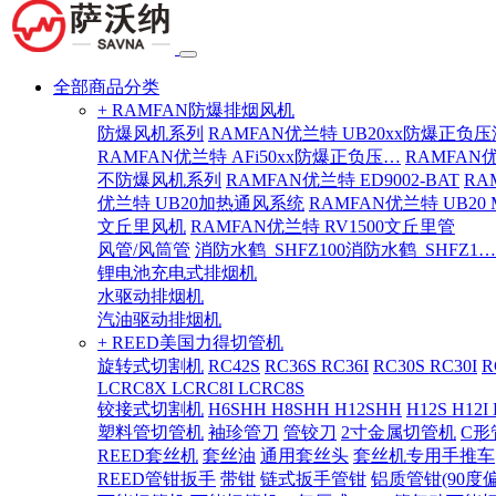
全部商品分类
+ RAMFAN防爆排烟风机
防爆风机系列
RAMFAN优兰特 UB20xx防爆正负
RAMFAN优兰特 AFi50xx防爆正负压…
RAMFAN
不防爆风机系列
RAMFAN优兰特 ED9002-BAT
RA
优兰特 UB20加热通风系统
RAMFAN优兰特 UB20
文丘里风机
RAMFAN优兰特 RV1500文丘里管
风管/风筒管
消防水鹤_SHFZ100消防水鹤_SHFZ1…
锂电池充电式排烟机
水驱动排烟机
汽油驱动排烟机
+ REED美国力得切管机
旋转式切割机
RC42S
RC36S RC36I
RC30S RC30I
R
LCRC8X LCRC8I LCRC8S
铰接式切割机
H6SHH H8SHH H12SHH
H12S H12I
塑料管切管机
袖珍管刀
管铰刀
2寸金属切管机
C形
REED套丝机
套丝油
通用套丝头
套丝机专用手推车
REED管钳扳手
带钳
链式扳手管钳
铝质管钳(90度