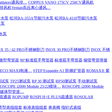
tilators通风排…
COPPUS VANO 175CV 250CV通风机
S排风机Ventair高压离心通风…
污水泵
松河BA-355A节能污水泵
松河BA-4110节能污水泵
道泵
污水泵
OX 35 / 42 PRO不锈钢割刀
INOX 30 PRO不锈钢割刀
INOX 不锈
ND微型弯管器
90°标准双手弯管器
标准双手弯管器
铜管弯管弹簧
 ECO MAXI电液…
STEP Expander A1 阶梯扩管器
ROMAX® 紧
OX测试泵
TP25测试泵
RP 30 测试泵
RP50测试泵
手动测试泵
OSCOPE i2000 Module 25/22模块…
ROSCOPE i2000 Module
ia 多媒体型管道…
S/疏通器
ROPUMP
ROSPI H+E PLUS疏通器
ROSOLAR
济型表组组套
标准表组组套
单表阀
指针式表组