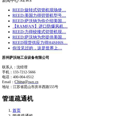
新闻中心 NEWS
REED:旋转式切管机现场使…
REED:美国力得切管机型号…
REED:萨沃纳为你介绍美国…
【RAMFAN】进口防爆风机…
REED:力得铰接式切管机现…
REED:萨沃纳为您提供美国…
REED现货供应力得H4SH6S…
你没见过的，这是世界上…
苏州萨沃纳工业设备有限公司
联系人：沈经理
手机：133-7212-5666
电话：400-004-0512
China@
Email：
swn.cn
地址：江苏省昆山市庆丰西路555号
管道疏通机
首页
管道疏通机