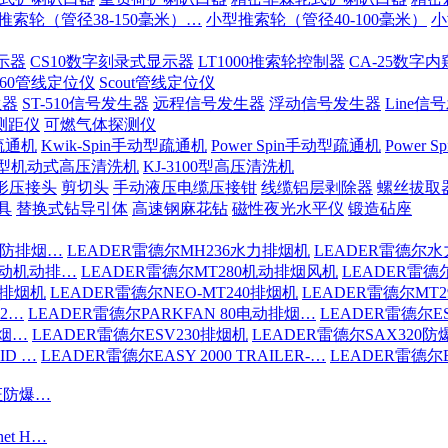
推索轮（管径38-150毫米）…
小型推索轮（管径40-100毫米）
小
示器
CS10数字刻录式显示器
LT1000推索轮控制器
CA-25数字
-60管线定位仪
Scout管线定位仪
生器
ST-510信号发生器
远程信号发生器
浮动信号发生器
Line信
测距仪
可燃气体探测仪
疏通机
Kwik-Spin手动型疏通机
Power Spin手动型疏通机
Power
200型机动式高压清洗机
KJ-3100型高压清洗机
形压接头
剪切头
手动液压电缆压接钳
线缆铝层剥除器
螺丝拔取
具
替换式钻导引体
高速钢麻花钻
磁性夜光水平仪
锻造砧座
消防排烟…
LEADER雷德尔MH236水力排烟机
LEADER雷德尔水
驱动机动排…
LEADER雷德尔MT280机动排烟风机
LEADER雷德
6排烟机
LEADER雷德尔NEO-MT240排烟机
LEADER雷德尔MT
S2…
LEADER雷德尔PARKFAN 80电动排烟…
LEADER雷德尔ES
排烟…
LEADER雷德尔ESV230排烟机
LEADER雷德尔SAX320
ID …
LEADER雷德尔EASY 2000 TRAILER-…
LEADER雷德尔EA
认证防爆…
net H…