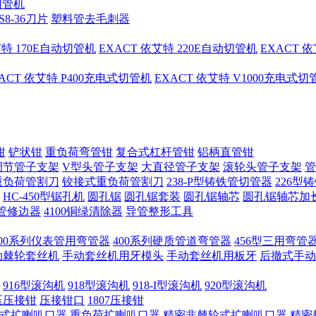
切管机
S8-36刀片
塑料管去毛刺器
艾特 170E自动切管机
EXACT 依艾特 220E自动切管机
EXACT 
ACT 依艾特 P400充电式切管机
EXACT 依艾特 V1000充电式
钳
铲状钳
重负荷弯管钳
复合式杠杆管钳
铝柄直管钳
调节管子支架
V型头管子支架
大直径管子支架
滚轮头管子支架
管
重负荷管割刀
铰接式重负荷管割刀
238-P型铸铁管切管器
226型
HC-450型锯孔机
圆孔锯
圆孔锯套装
圆孔锯轴芯
圆孔锯轴芯加
管修边器
4100铜绿清除器
导管整形工具
400系列仪表管用弯管器
400系列硬质管道弯管器
456型三用弯管
手动棘轮套丝机
手动套丝机用牙模头
手动套丝机用板牙
后撤式手动
916型滚沟机
918型滚沟机
918-I型滚沟机
920型滚沟机
压压接钳
压接钳口
1807压接钳
式扩喇叭口器
重负荷扩喇叭口器
精密非棘轮式扩喇叭口器
精密