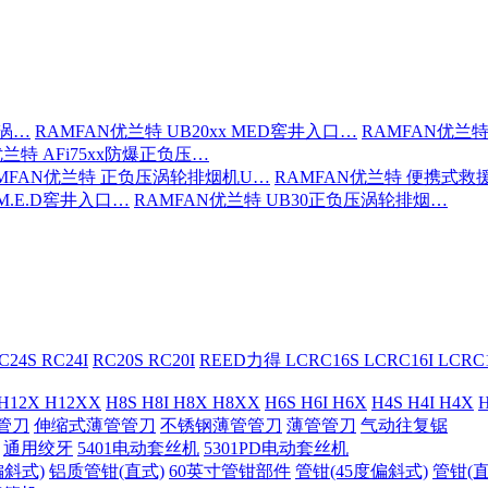
压涡…
RAMFAN优兰特 UB20xx MED窖井入口…
RAMFAN优兰特
优兰特 AFi75xx防爆正负压…
MFAN优兰特 正负压涡轮排烟机U…
RAMFAN优兰特 便携式救
 M.E.D窖井入口…
RAMFAN优兰特 UB30正负压涡轮排烟…
C24S RC24I
RC20S RC20I
REED力得 LCRC16S LCRC16I LCR
 H12X H12XX
H8S H8I H8X H8XX
H6S H6I H6X
H4S H4I H4X
H
管刀
伸缩式薄管管刀
不锈钢薄管管刀
薄管管刀
气动往复锯
通用绞牙
5401电动套丝机
5301PD电动套丝机
偏斜式)
铝质管钳(直式)
60英寸管钳部件
管钳(45度偏斜式)
管钳(直