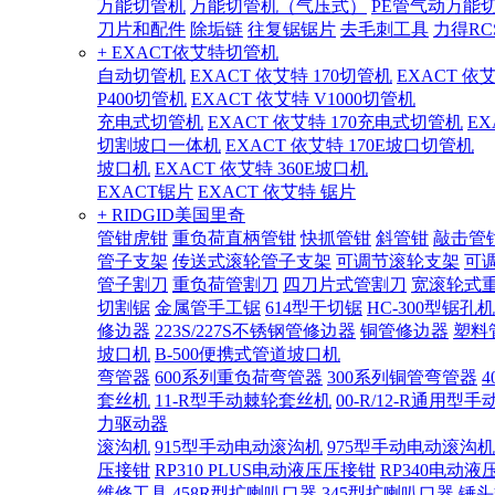
万能切管机
万能切管机（气压式）
PE管气动万能
刀片和配件
除垢链
往复锯锯片
去毛刺工具
力得RC
+ EXACT依艾特切管机
自动切管机
EXACT 依艾特 170切管机
EXACT 依
P400切管机
EXACT 依艾特 V1000切管机
充电式切管机
EXACT 依艾特 170充电式切管机
EX
切割坡口一体机
EXACT 依艾特 170E坡口切管机
坡口机
EXACT 依艾特 360E坡口机
EXACT锯片
EXACT 依艾特 锯片
+ RIDGID美国里奇
管钳虎钳
重负荷直柄管钳
快抓管钳
斜管钳
敲击管
管子支架
传送式滚轮管子支架
可调节滚轮支架
可
管子割刀
重负荷管割刀
四刀片式管割刀
宽滚轮式
切割锯
金属管手工锯
614型干切锯
HC-300型锯孔机
修边器
223S/227S不锈钢管修边器
铜管修边器
塑料
坡口机
B-500便携式管道坡口机
弯管器
600系列重负荷弯管器
300系列铜管弯管器
套丝机
11-R型手动棘轮套丝机
00-R/12-R通用型
力驱动器
滚沟机
915型手动电动滚沟机
975型手动电动滚沟机
压接钳
RP310 PLUS电动液压压接钳
RP340电动液
维修工具
458R型扩喇叭口器
345型扩喇叭口器
锤头