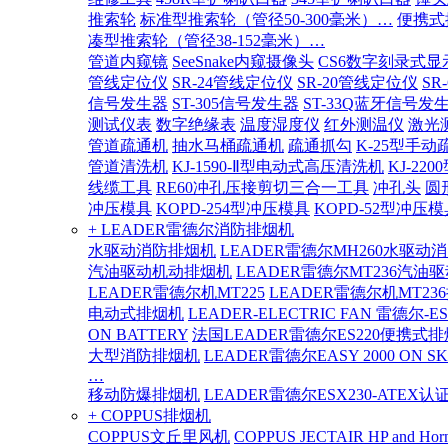
推索轮
标准型推索轮（管径50-300毫米）…
便携式
凑型推索轮（管径38-152毫米）…
管道内窥镜
SeeSnake内窥摄像头
CS6数字刻录式显
管线定位仪
SR-24管线定位仪
SR-20管线定位仪
SR
信号发生器
ST-305信号发生器
ST-33Q蓝牙信号发
测试仪表
数字绝缘表
温度湿度仪
红外测温仪
激光
管道疏通机
抽水马桶疏通机
疏通抓勾
K-25型手动
管道清洗机
KJ-1590-Ⅱ型电动式高压清洗机
KJ-2
线缆工具
RE60冲孔压接剪切三合一工具
冲孔头
圆
冲压模具
KOPD-254型冲压模具
KOPD-52型冲压模
+ LEADER雷德尔消防排烟机
水驱动消防排烟机
LEADER雷德尔MH260水驱动
汽油驱动机动排烟机
LEADER雷德尔MT236汽油
LEADER雷德尔机MT225
LEADER雷德尔机MT23
电动式排烟机
LEADER-ELECTRIC FAN 雷德尔-E
ON BATTERY
法国LEADER雷德尔ES220便携式
大型消防排烟机
LEADER雷德尔EASY 2000 ON SK
…
移动防爆排烟机
LEADER雷德尔ESX230-ATEX
+ COPPUS排烟机
COPPUS文丘里风机
COPPUS JECTAIR HP and Hor