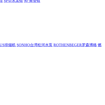
钳
SP型水泵钳
90°角管钳
PUS排烟机
SONHO台湾松河水泵
ROTHENBEGER罗森博格
燃