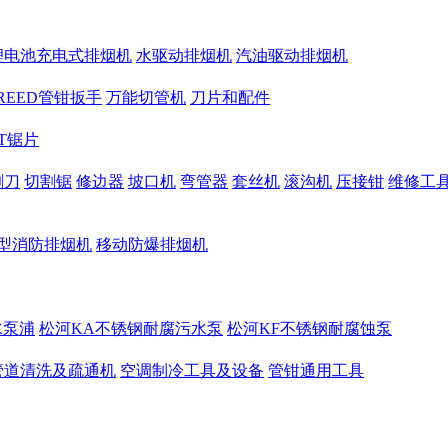
锂电池充电式排烟机
水驱动排烟机
汽油驱动排烟机
REED管钳扳手
万能切管机
刀片和配件
CT锯片
割刀
切割锯
修边器
坡口机
弯管器
套丝机
滚沟机
压接钳
维修工
型消防排烟机
移动防爆排烟机
水泵浦
松河KA不锈钢耐腐污水泵
松河KF不锈钢耐腐蚀泵
管道清洗及疏通机
空调制冷工具及设备
管钳通用工具