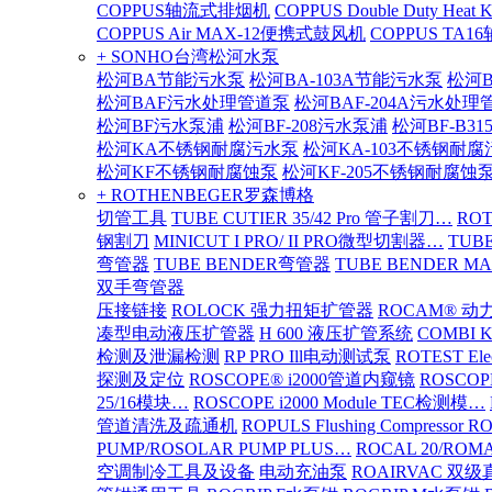
COPPUS轴流式排烟机
COPPUS Double Duty Heat K
COPPUS Air MAX-12便携式鼓风机
COPPUS TA
+ SONHO台湾松河水泵
松河BA节能污水泵
松河BA-103A节能污水泵
松河B
松河BAF污水处理管道泵
松河BAF-204A污水处理
松河BF污水泵浦
松河BF-208污水泵浦
松河BF-B3
松河KA不锈钢耐腐污水泵
松河KA-103不锈钢耐
松河KF不锈钢耐腐蚀泵
松河KF-205不锈钢耐腐蚀
+ ROTHENBEGER罗森博格
切管工具
TUBE CUTIER 35/42 Pro 管子割刀…
RO
钢割刀
MINICUT I PRO/ II PRO微型切割器…
TUBE
弯管器
TUBE BENDER弯管器
TUBE BENDER MA
双手弯管器
压接链接
ROLOCK 强力扭矩扩管器
ROCAM® 
凑型电动液压扩管器
H 600 液压扩管系统
COMBI 
检测及泄漏检测
RP PRO Ill电动测试泵
ROTEST El
探测及定位
ROSCOPE® i2000管道内窥镜
ROSCOP
25/16模块…
ROSCOPE i2000 Module TEC检测模…
管道清洗及疏通机
ROPULS Flushing Compressor 
PUMP/ROSOLAR PUMP PLUS…
ROCAL 20/ROMA
空调制冷工具及设备
电动充油泵
ROAIRVAC 双