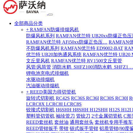
全部商品分类
+ RAMFAN防爆排烟风机
防爆风机系列
RAMFAN优兰特 UB20xx防爆正负
RAMFAN优兰特 AFi50xx防爆正负压…
RAMFAN
不防爆风机系列
RAMFAN优兰特 ED9002-BAT
RA
优兰特 UB20加热通风系统
RAMFAN优兰特 UB20
文丘里风机
RAMFAN优兰特 RV1500文丘里管
风管/风筒管
消防水鹤_SHFZ100消防水鹤_SHFZ1…
锂电池充电式排烟机
水驱动排烟机
汽油驱动排烟机
+ REED美国力得切管机
旋转式切割机
RC42S
RC36S RC36I
RC30S RC30I
R
LCRC8X LCRC8I LCRC8S
铰接式切割机
H6SHH H8SHH H12SHH
H12S H12I
塑料管切管机
袖珍管刀
管铰刀
2寸金属切管机
C形
REED套丝机
套丝油
通用套丝头
套丝机专用手推车
REED管钳扳手
带钳
链式扳手管钳
铝质管钳(90度