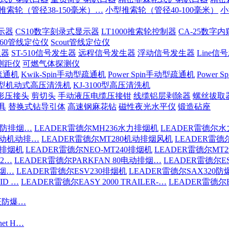
推索轮（管径38-150毫米）…
小型推索轮（管径40-100毫米）
小
示器
CS10数字刻录式显示器
LT1000推索轮控制器
CA-25数字
-60管线定位仪
Scout管线定位仪
生器
ST-510信号发生器
远程信号发生器
浮动信号发生器
Line信
测距仪
可燃气体探测仪
疏通机
Kwik-Spin手动型疏通机
Power Spin手动型疏通机
Power
200型机动式高压清洗机
KJ-3100型高压清洗机
形压接头
剪切头
手动液压电缆压接钳
线缆铝层剥除器
螺丝拔取
具
替换式钻导引体
高速钢麻花钻
磁性夜光水平仪
锻造砧座
消防排烟…
LEADER雷德尔MH236水力排烟机
LEADER雷德尔水
驱动机动排…
LEADER雷德尔MT280机动排烟风机
LEADER雷德
6排烟机
LEADER雷德尔NEO-MT240排烟机
LEADER雷德尔MT
S2…
LEADER雷德尔PARKFAN 80电动排烟…
LEADER雷德尔ES
排烟…
LEADER雷德尔ESV230排烟机
LEADER雷德尔SAX320
ID …
LEADER雷德尔EASY 2000 TRAILER-…
LEADER雷德尔EA
认证防爆…
net H…