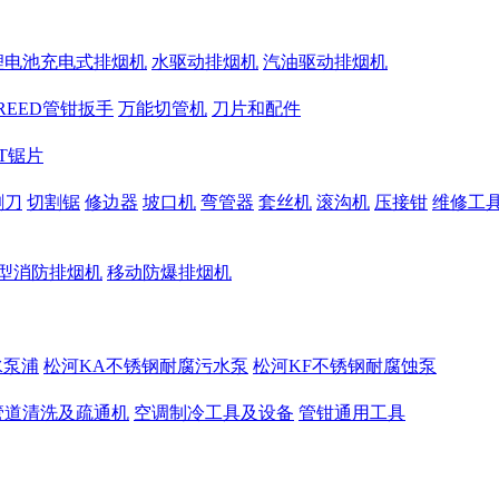
锂电池充电式排烟机
水驱动排烟机
汽油驱动排烟机
REED管钳扳手
万能切管机
刀片和配件
CT锯片
割刀
切割锯
修边器
坡口机
弯管器
套丝机
滚沟机
压接钳
维修工
型消防排烟机
移动防爆排烟机
水泵浦
松河KA不锈钢耐腐污水泵
松河KF不锈钢耐腐蚀泵
管道清洗及疏通机
空调制冷工具及设备
管钳通用工具