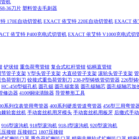
切管机
S8-36刀片
塑料管去毛刺器
艾特 170E自动切管机
EXACT 依艾特 220E自动切管机
EXACT 
ACT 依艾特 P400充电式切管机
EXACT 依艾特 V1000充电式
钳
铲状钳
重负荷弯管钳
复合式杠杆管钳
铝柄直管钳
调节管子支架
V型头管子支架
大直径管子支架
滚轮头管子支架
管
重负荷管割刀
铰接式重负荷管割刀
238-P型铸铁管切管器
226型
HC-450型锯孔机
圆孔锯
圆孔锯套装
圆孔锯轴芯
圆孔锯轴芯加
管修边器
4100铜绿清除器
导管整形工具
400系列仪表管用弯管器
400系列硬质管道弯管器
456型三用弯管
手动棘轮套丝机
手动套丝机用牙模头
手动套丝机用板牙
后撤式手动
916型滚沟机
918型滚沟机
918-I型滚沟机
920型滚沟机
压压接钳
压接钳口
1807压接钳
式扩喇叭口器
重负荷扩喇叭口器
精密非棘轮式扩喇叭口器
精密