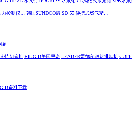
ROGRIP XL 水泵钳
ROGRIP S 水泵钳
CL沟槽式水泵钳
SPK水泵
密压力检测仪…
韩国SUNDOO牌 SD-55 便携式燃气精…
问题
依艾特切管机
RIDGID美国里奇
LEADER雷德尔消防排烟机
COP
DGID资料下载