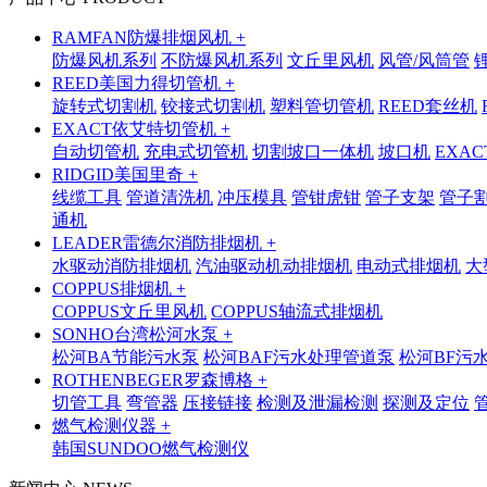
RAMFAN防爆排烟风机 +
防爆风机系列
不防爆风机系列
文丘里风机
风管/风筒管
REED美国力得切管机 +
旋转式切割机
铰接式切割机
塑料管切管机
REED套丝机
EXACT依艾特切管机 +
自动切管机
充电式切管机
切割坡口一体机
坡口机
EXA
RIDGID美国里奇 +
线缆工具
管道清洗机
冲压模具
管钳虎钳
管子支架
管子
通机
LEADER雷德尔消防排烟机 +
水驱动消防排烟机
汽油驱动机动排烟机
电动式排烟机
大
COPPUS排烟机 +
COPPUS文丘里风机
COPPUS轴流式排烟机
SONHO台湾松河水泵 +
松河BA节能污水泵
松河BAF污水处理管道泵
松河BF污
ROTHENBEGER罗森博格 +
切管工具
弯管器
压接链接
检测及泄漏检测
探测及定位
燃气检测仪器 +
韩国SUNDOO燃气检测仪