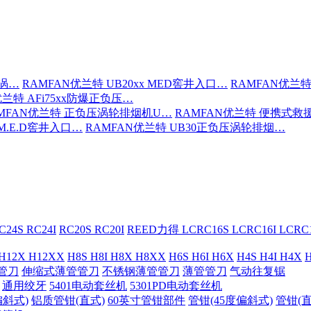
压涡…
RAMFAN优兰特 UB20xx MED窖井入口…
RAMFAN优兰特
优兰特 AFi75xx防爆正负压…
MFAN优兰特 正负压涡轮排烟机U…
RAMFAN优兰特 便携式救
 M.E.D窖井入口…
RAMFAN优兰特 UB30正负压涡轮排烟…
C24S RC24I
RC20S RC20I
REED力得 LCRC16S LCRC16I LCR
 H12X H12XX
H8S H8I H8X H8XX
H6S H6I H6X
H4S H4I H4X
H
管刀
伸缩式薄管管刀
不锈钢薄管管刀
薄管管刀
气动往复锯
通用绞牙
5401电动套丝机
5301PD电动套丝机
偏斜式)
铝质管钳(直式)
60英寸管钳部件
管钳(45度偏斜式)
管钳(直