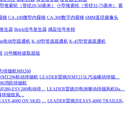
型推索轮（管径20-50毫米）
小型推索轮（管径32-75毫米）
紧
内窥镜
CA-100微型内窥镜
CA-300数字内窥镜
6MM直径摄像头
号发生器
Brick信号发生器
感应信号夹钳
 Spin电动型疏通机
K-30型管道疏通机
K-45型管道疏通机
器
10号螺栓拔取器组
力排烟机MH260
尔MT296机动排烟机
LEADER雷德尔MT215L汽油驱动排烟…
296消防排烟机
P280-ESV280电动排…
LEADER雷德尔电池驱动排烟风机Ba…
防爆排烟鼓风…
SY-4000 ON SKID …
LEADER雷德尔EASY-4000 TRAILER-