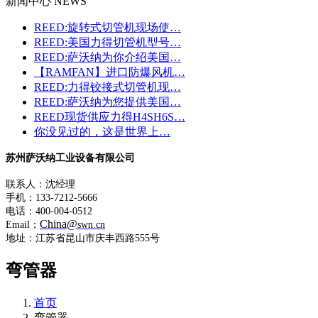
新闻中心 NEWS
REED:旋转式切管机现场使…
REED:美国力得切管机型号…
REED:萨沃纳为你介绍美国…
【RAMFAN】进口防爆风机…
REED:力得铰接式切管机现…
REED:萨沃纳为您提供美国…
REED现货供应力得H4SH6S…
你没见过的，这是世界上…
苏州萨沃纳工业设备有限公司
联系人：沈经理
手机：133-7212-5666
电话：400-004-0512
China@
Email：
swn.cn
地址：江苏省昆山市庆丰西路555号
弯管器
首页
弯管器