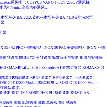
tilators通风排…
COPPUS VANO 175CV 250CV通风机
S排风机Ventair高压离心通风…
污水泵
松河BA-355A节能污水泵
松河BA-4110节能污水泵
道泵
污水泵
OX 35 / 42 PRO不锈钢割刀
INOX 30 PRO不锈钢割刀
INOX 不锈
ND微型弯管器
90°标准双手弯管器
标准双手弯管器
铜管弯管弹簧
 ECO MAXI电液…
STEP Expander A1 阶梯扩管器
ROMAX® 紧
OX测试泵
TP25测试泵
RP 30 测试泵
RP50测试泵
手动测试泵
OSCOPE i2000 Module 25/22模块…
ROSCOPE i2000 Module
ia 多媒体型管道…
S/疏通器
ROPUMP
ROSPI H+E PLUS疏通器
ROSOLAR
济型表组组套
标准表组组套
单表阀
指针式表组