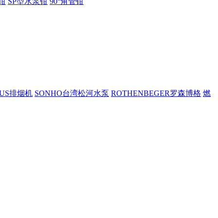
钳
SP型水泵钳
90°角管钳
PUS排烟机
SONHO台湾松河水泵
ROTHENBEGER罗森博格
燃