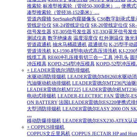
推索轮
标准型推索轮（管径50-300毫米）…
便携式
凑型推索轮（管径38-152毫米）…
管道内窥镜
SeeSnake内窥摄像头
CS6数字刻录式显
管线定位仪
SR-24管线定位仪
SR-20管线定位仪
SR
信号发生器
ST-305信号发生器
ST-33Q蓝牙信号发
测试仪表
数字绝缘表
温度湿度仪
红外测温仪
激光
管道疏通机
抽水马桶疏通机
疏通抓勾
K-25型手动
管道清洗机
KJ-1590-Ⅱ型电动式高压清洗机
KJ-2
线缆工具
RE60冲孔压接剪切三合一工具
冲孔头
圆
冲压模具
KOPD-254型冲压模具
KOPD-52型冲压模
+ LEADER雷德尔消防排烟机
水驱动消防排烟机
LEADER雷德尔MH260水驱动
汽油驱动机动排烟机
LEADER雷德尔MT236汽油
LEADER雷德尔机MT225
LEADER雷德尔机MT23
电动式排烟机
LEADER-ELECTRIC FAN 雷德尔-E
ON BATTERY
法国LEADER雷德尔ES220便携式
大型消防排烟机
LEADER雷德尔EASY 2000 ON SK
…
移动防爆排烟机
LEADER雷德尔ESX230-ATEX
+ COPPUS排烟机
COPPUS文丘里风机
COPPUS JECTAIR HP and Hor