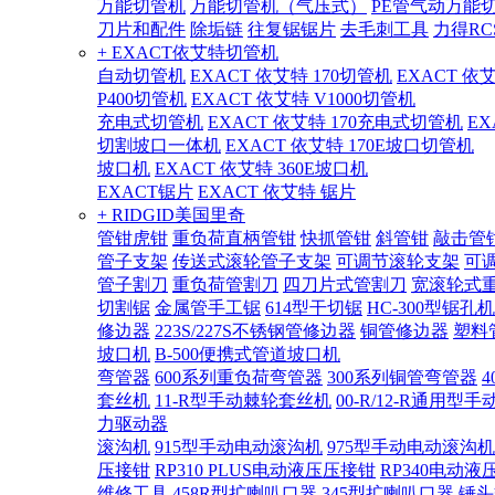
万能切管机
万能切管机（气压式）
PE管气动万能
刀片和配件
除垢链
往复锯锯片
去毛刺工具
力得RC
+ EXACT依艾特切管机
自动切管机
EXACT 依艾特 170切管机
EXACT 依
P400切管机
EXACT 依艾特 V1000切管机
充电式切管机
EXACT 依艾特 170充电式切管机
EX
切割坡口一体机
EXACT 依艾特 170E坡口切管机
坡口机
EXACT 依艾特 360E坡口机
EXACT锯片
EXACT 依艾特 锯片
+ RIDGID美国里奇
管钳虎钳
重负荷直柄管钳
快抓管钳
斜管钳
敲击管
管子支架
传送式滚轮管子支架
可调节滚轮支架
可
管子割刀
重负荷管割刀
四刀片式管割刀
宽滚轮式
切割锯
金属管手工锯
614型干切锯
HC-300型锯孔机
修边器
223S/227S不锈钢管修边器
铜管修边器
塑料
坡口机
B-500便携式管道坡口机
弯管器
600系列重负荷弯管器
300系列铜管弯管器
套丝机
11-R型手动棘轮套丝机
00-R/12-R通用型
力驱动器
滚沟机
915型手动电动滚沟机
975型手动电动滚沟机
压接钳
RP310 PLUS电动液压压接钳
RP340电动液
维修工具
458R型扩喇叭口器
345型扩喇叭口器
锤头