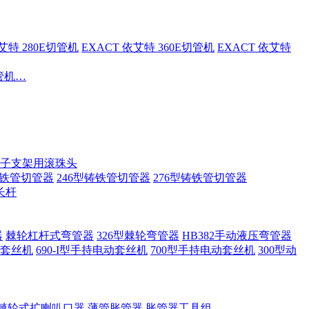
依艾特 280E切管机
EXACT 依艾特 360E切管机
EXACT 依艾特
切管机…
子支架用滚珠头
铸铁管切管器
246型铸铁管切管器
276型铸铁管切管器
长杆
器
棘轮杠杆式弯管器
326型棘轮弯管器
HB382手动液压弯管器
套丝机
690-I型手持电动套丝机
700型手持电动套丝机
300型动
棘轮式扩喇叭口器
薄管胀管器
胀管器工具组