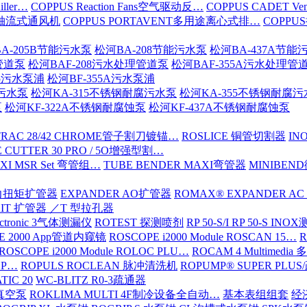
iller…
COPPUS Reaction Fans空气驱动反…
COPPUS CADET Ven
16轴流式通风机
COPPUS PORTAVENT多用途离心式排…
COPPU
A-205B节能污水泵
松河BA-208节能污水泵
松河BA-437A节能
管道泵
松河BAF-208污水处理管道泵
松河BAF-355A污水处理管
15污水泵浦
松河BF-355A污水泵浦
腐污水泵
松河KA-315不锈钢耐腐污水泵
松河KA-355不锈钢耐腐
泵
松河KF-322A不锈钢耐腐蚀泵
松河KF-437A不锈钢耐腐蚀泵
TRAC 28/42 CHROME管子割刀镀锚…
ROSLICE 铜管切割器
IN
 CUTTER 30 PRO / 5O增强型割…
XI MSR Set 弯管组…
TUBE BENDER MAXI弯管器
MINIBE
动力扭矩扩管器
EXPANDER AO扩管器
ROMAX® EXPANDER AC
KIT 扩管器 ／T 型拉孔器
ectronic 3气体测漏仪
ROTEST 探测喷剂
RP 50-S/I RP 50-S IN
E 2000 App管道内窥镜
ROSCOPE i2000 Module ROSCAN 15…
R
ROSCOPE i2000 Module ROLOC PLU…
ROCAM 4 Multimed
ROP…
ROPULS ROCLEAN 脉冲清洗机
ROPUMP® SUPER PLU
TIC 20
WC-BLITZ R0-3疏通器
级真空泵
ROKLIMA MULTI 4F制冷设备全自动…
基本表组组套
经