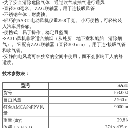
•为了安全清除危险气体，通过吹气或抽气进行通风
•直径300毫米。 ZAG联轴器，用于连接吸风管
•不锈钢主体，耐腐蚀。
•轻巧的SA315电动风机仅重29.8千克。 小巧便携，可轻松装
入汽车后备箱。
•便携式，易于操作，稳定且坚固
•SA315风机非常适合抽烟（从处所，地下室和船舶上清除烟
气）。 它配有ZAG联轴器（直径300 mm），用于连•接吸气管
和吹气管。
•安静的电风扇可在狭窄的空间中使用，而不会影响工人的舒
适度。
技术参数表：
SA31
型号
I63.00.
货号
2 560 m
自由风量
9000 m
符合AMCA的PPV风
量
29,8 
重量 (dry)
374 x 435 
体积 L x H x D