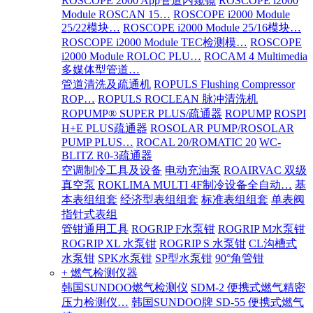
ROSCOPE 2000 App管道内窥镜
ROSCOPE i2000
Module ROSCAN 15…
ROSCOPE i2000 Module
25/22模块…
ROSCOPE i2000 Module 25/16模块…
ROSCOPE i2000 Module TEC检测模…
ROSCOPE
i2000 Module ROLOC PLU…
ROCAM 4 Multimedia
多媒体型管道…
管道清洗及疏通机
ROPULS Flushing Compressor
ROP…
ROPULS ROCLEAN 脉冲清洗机
ROPUMP® SUPER PLUS/疏通器
ROPUMP
ROSPI
H+E PLUS疏通器
ROSOLAR PUMP/ROSOLAR
PUMP PLUS…
ROCAL 20/ROMATIC 20
WC-
BLITZ R0-3疏通器
空调制冷工具及设备
电动充油泵
ROAIRVAC 双级
真空泵
ROKLIMA MULTI 4F制冷设备全自动…
基
本表组组套
经济型表组组套
标准表组组套
单表阀
指针式表组
管钳通用工具
ROGRIP F水泵钳
ROGRIP M水泵钳
ROGRIP XL 水泵钳
ROGRIP S 水泵钳
CL沟槽式
水泵钳
SPK水泵钳
SP型水泵钳
90°角管钳
+ 燃气检测仪器
韩国SUNDOO燃气检测仪
SDM-2 便携式燃气精密
压力检测仪…
韩国SUNDOO牌 SD-55 便携式燃气