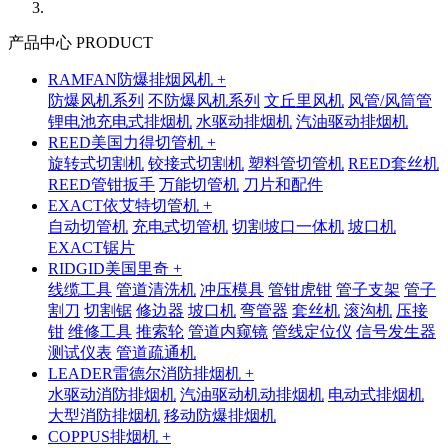
产品中心 PRODUCT
RAMFAN防爆排烟风机 +
防爆风机系列
不防爆风机系列
文丘里风机
风管/风筒管
锂电池充电式排烟机
水驱动排烟机
汽油驱动排烟机
REED美国力得切管机 +
旋转式切割机
铰接式切割机
塑料管切管机
REED套丝机
REED管钳扳手
万能切管机
刀片和配件
EXACT依艾特切管机 +
自动切管机
充电式切管机
切割坡口一体机
坡口机
EXACT锯片
RIDGID美国里奇 +
线缆工具
管道清洗机
冲压模具
管钳虎钳
管子支架
管子
割刀
切割锯
修边器
坡口机
弯管器
套丝机
滚沟机
压接
钳
维修工具
推索轮
管道内窥镜
管线定位仪
信号发生器
测试仪表
管道疏通机
LEADER雷德尔消防排烟机 +
水驱动消防排烟机
汽油驱动机动排烟机
电动式排烟机
大型消防排烟机
移动防爆排烟机
COPPUS排烟机 +