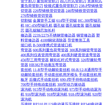
管子割刀
重负荷管割刀
四刀片式管割刀
宽滚轮式
重负荷管割刀
铰接式重负荷管割刀
238-P型铸铁管
切管器
226型铸铁管切管器
246型铸铁管切管器
276型铸铁管切管器
切割锯
金属管手工锯
614型干切锯
HC-300型锯孔
机
HC-450型锯孔机
圆孔锯
圆孔锯套装
圆孔锯轴
芯
圆孔锯轴芯加长杆
修边器
223S/227S不锈钢管修边器
铜管修边器
塑
料管修边器
4100铜绿清除器
导管整形工具
坡口机
B-500便携式管道坡口机
弯管器
600系列重负荷弯管器
300系列铜管弯管器
400系列仪表管用弯管器
400系列硬质管道弯管器
456型三用弯管器
棘轮杠杆式弯管器
326型棘轮弯
管器
HB382手动液压弯管器
套丝机
11-R型手动棘轮套丝机
00-R/12-R通用型手
动棘轮套丝机
手动套丝机用牙模头
手动套丝机用
板牙
后撤式手动套丝机
690-I型手持电动套丝机
700型手持电动套丝机
300型动力驱动器
滚沟机
915型手动电动滚沟机
975型手动电动滚沟
机
916型滚沟机
918型滚沟机
918-I型滚沟机
920型
滚沟机
压接钳
RP310 PLUS电动液压压接钳
RP340电动液