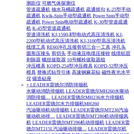
测距仪
可燃气体探测仪
管道疏通机
抽水马桶疏通机
疏通抓勾
K-25型手动
疏通机
Kwik-Spin手动型疏通机
Power Spin手动型
疏通机
Power Spin电动型疏通机
K-30型管道疏通
机
K-45型管道疏通机
管道清洗机
KJ-1590-Ⅱ型电动式高压清洗机
KJ-
2200型机动式高压清洗机
KJ-3100型高压清洗机
线缆工具
RE60冲孔压接剪切三合一工具
冲孔头
圆形压接头
剪切头
手动液压电缆压接钳
线缆铝层
剥除器
螺丝拔取器
10号螺栓拔取器组
冲压模具
KOPD-254型冲压模具
KOPD-52型冲压
模具
替换式钻导引体
高速钢麻花钻
磁性夜光水平
仪
锻造砧座
+ LEADER雷德尔消防排烟机
水驱动消防排烟机
LEADER雷德尔MH260水驱动
消防排烟…
LEADER雷德尔MH236水力排烟机
LEADER雷德尔水力排烟机MH260
汽油驱动机动排烟机
LEADER雷德尔MT236汽油
驱动机动排…
LEADER雷德尔MT280机动排烟风
机
LEADER雷德尔MT296机动排烟机
LEADER雷
德尔MT215L汽油驱动排烟…
LEADER雷德尔机