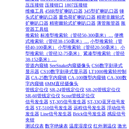
压压接钳
压接钳口
1807压接钳
维修工具
458R型扩喇叭口器
345型扩喇叭口器
锤
头式扩喇叭口器
重负荷扩喇叭口器
精密非棘轮式
扩喇叭口器
精密棘轮式扩喇叭口器
薄管胀管器
胀
管器工具组
推索轮
标准型推索轮（管径50-300毫米）…
便携
式推索轮（管径38-150毫米）…
小型推索轮（管
径40-100毫米）
小型推索轮（管径20-50毫米）
小
型推索轮（管径32-75毫米）
紧凑型推索轮（管径
38-152毫米）…
管道内窥镜
SeeSnake内窥摄像头
CS6数字刻录式
显示器
CS10数字刻录式显示器
LT1000推索轮控制
器
CA-25数字内窥镜
CA-100微型内窥镜
CA-300数
字内窥镜
6MM直径摄像头
管线定位仪
SR-24管线定位仪
SR-20管线定位仪
SR-60管线定位仪
Scout管线定位仪
信号发生器
ST-305信号发生器
ST-33Q蓝牙信号发
生器
ST-510信号发生器
远程信号发生器
浮动信号
发生器
Line信号发生器
Brick信号发生器
感应信号
夹钳
测试仪表
数字绝缘表
温度湿度仪
红外测温仪
激光