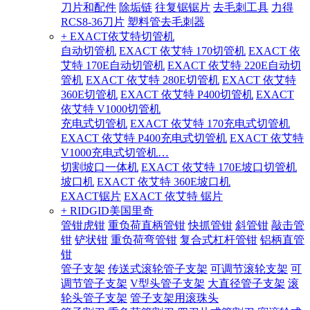
刀片和配件
除垢链
往复锯锯片
去毛刺工具
力得
RCS8-36刀片
塑料管去毛刺器
+ EXACT依艾特切管机
自动切管机
EXACT 依艾特 170切管机
EXACT 依
艾特 170E自动切管机
EXACT 依艾特 220E自动切
管机
EXACT 依艾特 280E切管机
EXACT 依艾特
360E切管机
EXACT 依艾特 P400切管机
EXACT
依艾特 V1000切管机
充电式切管机
EXACT 依艾特 170充电式切管机
EXACT 依艾特 P400充电式切管机
EXACT 依艾特
V1000充电式切管机…
切割坡口一体机
EXACT 依艾特 170E坡口切管机
坡口机
EXACT 依艾特 360E坡口机
EXACT锯片
EXACT 依艾特 锯片
+ RIDGID美国里奇
管钳虎钳
重负荷直柄管钳
快抓管钳
斜管钳
敲击管
钳
铲状钳
重负荷弯管钳
复合式杠杆管钳
铝柄直管
钳
管子支架
传送式滚轮管子支架
可调节滚轮支架
可
调节管子支架
V型头管子支架
大直径管子支架
滚
轮头管子支架
管子支架用滚珠头