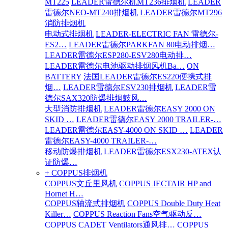
MT225
LEADER雷德尔机MT236排烟机
LEADER
雷德尔NEO-MT240排烟机
LEADER雷德尔MT296
消防排烟机
电动式排烟机
LEADER-ELECTRIC FAN 雷德尔-
ES2…
LEADER雷德尔PARKFAN 80电动排烟…
LEADER雷德尔ESP280-ESV280电动排…
LEADER雷德尔电池驱动排烟风机Ba…
ON
BATTERY
法国LEADER雷德尔ES220便携式排
烟…
LEADER雷德尔ESV230排烟机
LEADER雷
德尔SAX320防爆排烟鼓风…
大型消防排烟机
LEADER雷德尔EASY 2000 ON
SKID …
LEADER雷德尔EASY 2000 TRAILER-…
LEADER雷德尔EASY-4000 ON SKID …
LEADER
雷德尔EASY-4000 TRAILER-…
移动防爆排烟机
LEADER雷德尔ESX230-ATEX认
证防爆…
+ COPPUS排烟机
COPPUS文丘里风机
COPPUS JECTAIR HP and
Hornet H…
COPPUS轴流式排烟机
COPPUS Double Duty Heat
Killer…
COPPUS Reaction Fans空气驱动反…
COPPUS CADET Ventilators通风排…
COPPUS