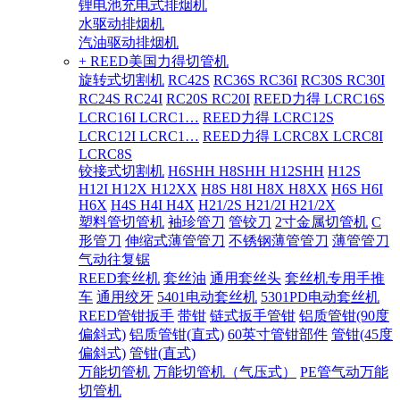
锂电池充电式排烟机
水驱动排烟机
汽油驱动排烟机
+ REED美国力得切管机
旋转式切割机
RC42S
RC36S RC36I
RC30S RC30I
RC24S RC24I
RC20S RC20I
REED力得 LCRC16S
LCRC16I LCRC1…
REED力得 LCRC12S
LCRC12I LCRC1…
REED力得 LCRC8X LCRC8I
LCRC8S
铰接式切割机
H6SHH H8SHH H12SHH
H12S
H12I H12X H12XX
H8S H8I H8X H8XX
H6S H6I
H6X
H4S H4I H4X
H21/2S H21/2I H21/2X
塑料管切管机
袖珍管刀
管铰刀
2寸金属切管机
C
形管刀
伸缩式薄管管刀
不锈钢薄管管刀
薄管管刀
气动往复锯
REED套丝机
套丝油
通用套丝头
套丝机专用手推
车
通用绞牙
5401电动套丝机
5301PD电动套丝机
REED管钳扳手
带钳
链式扳手管钳
铝质管钳(90度
偏斜式)
铝质管钳(直式)
60英寸管钳部件
管钳(45度
偏斜式)
管钳(直式)
万能切管机
万能切管机（气压式）
PE管气动万能
切管机