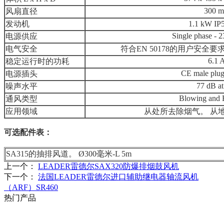
300 
风扇直径
发动机
1.1 kW I
Single phase - 
电源供应
电气安全
符合EN 50178的用户安全要
6.1 
稳定运行时的功耗
CE male plug
电源插头
77 dB at
噪声水平
Blowing and E
通风类型
应用领域
从处所去除烟气。 从
可选配件表：
SA315的抽排风道。 Ø300毫米-L 5m
上一个：
LEADER雷德尔SAX320防爆排烟鼓风机
下一个：
法国LEADER雷德尔进口辅助继电器轴流风机
（ARF）SR460
热门产品