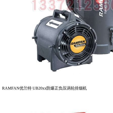
RAMFAN优兰特 UB20xx防爆正负压涡轮排烟机