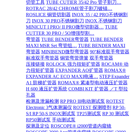
切管工具
TUBE CUTIER 35/42 Pro 管子割刀…
ROTRAC 28/42 CHROME管子割刀镀锚…
ROSLICE 铜管切割器
INOX 35 / 42 PRO不锈钢割
刀
INOX 30 PRO不锈钢割刀
INOX 不锈钢割刀
MINICUT I PRO/ II PRO微型切割器…
TUBE
CUTTER 30 PRO / 5O增强型割…
弯管器
TUBE BENDER弯管器
TUBE BENDER
MAXI MSR Set 弯管组…
TUBE BENDER MAXI
弯管器
MINIBEND微型弯管器
90°标准双手弯管器
标准双手弯管器
铜管弯管弹簧
双手弯管器
压接链接
ROLOCK 强力扭矩扩管器
ROCAM® 动
力扭矩扩管器
EXPANDER AO扩管器
ROMAX®
EXPANDER AC ECO MAXI电液…
STEP Expander
A1 阶梯扩管器
ROMAX® 紧凑型电动液压扩管器
H 600 液压扩管系统
COMBI KIT 扩管器 ／T 型拉
孔器
检测及泄漏检测
RP PRO Ill电动测试泵
ROTEST
Electronic 3气体测漏仪
ROTEST 探测喷剂
RP 50-
S/I RP 50-S INOX测试泵
TP25测试泵
RP 30 测试泵
RP50测试泵
手动测试泵
探测及定位
ROSCOPE® i2000管道内窥镜