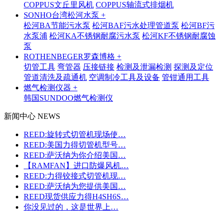
COPPUS文丘里风机
COPPUS轴流式排烟机
SONHO台湾松河水泵 +
松河BA节能污水泵
松河BAF污水处理管道泵
松河BF污
水泵浦
松河KA不锈钢耐腐污水泵
松河KF不锈钢耐腐蚀
泵
ROTHENBEGER罗森博格 +
切管工具
弯管器
压接链接
检测及泄漏检测
探测及定位
管道清洗及疏通机
空调制冷工具及设备
管钳通用工具
燃气检测仪器 +
韩国SUNDOO燃气检测仪
新闻中心 NEWS
REED:旋转式切管机现场使…
REED:美国力得切管机型号…
REED:萨沃纳为你介绍美国…
【RAMFAN】进口防爆风机…
REED:力得铰接式切管机现…
REED:萨沃纳为您提供美国…
REED现货供应力得H4SH6S…
你没见过的，这是世界上…