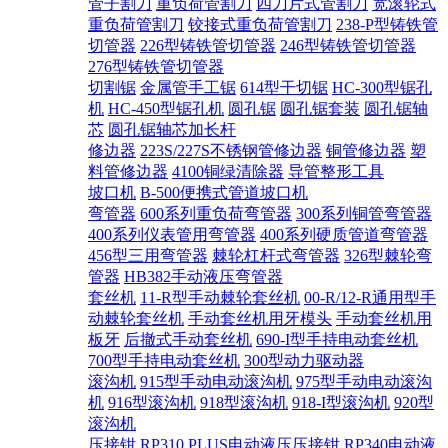
管子割刀
重负荷管割刀
四刀片式管割刀
宽滚轮式
重负荷管割刀
铰接式重负荷管割刀
238-P型铸铁管
切管器
226型铸铁管切管器
246型铸铁管切管器
276型铸铁管切管器
切割锯
金属管手工锯
614型干切锯
HC-300型锯孔
机
HC-450型锯孔机
圆孔锯
圆孔锯套装
圆孔锯轴
芯
圆孔锯轴芯加长杆
修边器
223S/227S不锈钢管修边器
铜管修边器
塑
料管修边器
4100铜绿清除器
导管整形工具
坡口机
B-500便携式管道坡口机
弯管器
600系列重负荷弯管器
300系列铜管弯管器
400系列仪表管用弯管器
400系列硬质管道弯管器
456型三用弯管器
棘轮杠杆式弯管器
326型棘轮弯
管器
HB382手动液压弯管器
套丝机
11-R型手动棘轮套丝机
00-R/12-R通用型手
动棘轮套丝机
手动套丝机用牙模头
手动套丝机用
板牙
后撤式手动套丝机
690-I型手持电动套丝机
700型手持电动套丝机
300型动力驱动器
滚沟机
915型手动电动滚沟机
975型手动电动滚沟
机
916型滚沟机
918型滚沟机
918-I型滚沟机
920型
滚沟机
压接钳
RP310 PLUS电动液压压接钳
RP340电动液