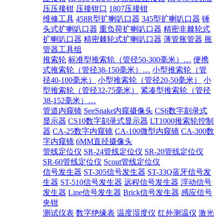
压压接钳
压接钳口
1807压接钳
维修工具
458R型扩喇叭口器
345型扩喇叭口器
锤
头式扩喇叭口器
重负荷扩喇叭口器
精密非棘轮式
扩喇叭口器
精密棘轮式扩喇叭口器
薄管胀管器
胀
管器工具组
推索轮
标准型推索轮（管径50-300毫米）…
便携
式推索轮（管径38-150毫米）…
小型推索轮（管
径40-100毫米）
小型推索轮（管径20-50毫米）
小
型推索轮（管径32-75毫米）
紧凑型推索轮（管径
38-152毫米）…
管道内窥镜
SeeSnake内窥摄像头
CS6数字刻录式
显示器
CS10数字刻录式显示器
LT1000推索轮控制
器
CA-25数字内窥镜
CA-100微型内窥镜
CA-300数
字内窥镜
6MM直径摄像头
管线定位仪
SR-24管线定位仪
SR-20管线定位仪
SR-60管线定位仪
Scout管线定位仪
信号发生器
ST-305信号发生器
ST-33Q蓝牙信号发
生器
ST-510信号发生器
远程信号发生器
浮动信号
发生器
Line信号发生器
Brick信号发生器
感应信号
夹钳
测试仪表
数字绝缘表
温度湿度仪
红外测温仪
激光