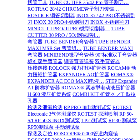
切管工具
TUBE CUTIER 35/42 Pro 管子割刀…
ROTRAC 28/42 CHROME管子割刀镀锚…
ROSLICE 铜管切割器
INOX 35 / 42 PRO不锈钢割
刀
INOX 30 PRO不锈钢割刀
INOX 不锈钢割刀
MINICUT I PRO/ II PRO微型切割器…
TUBE
CUTTER 30 PRO / 5O增强型割…
弯管器
TUBE BENDER弯管器
TUBE BENDER
MAXI MSR Set 弯管组…
TUBE BENDER MAXI
弯管器
MINIBEND微型弯管器
90°标准双手弯管器
标准双手弯管器
铜管弯管弹簧
双手弯管器
压接链接
ROLOCK 强力扭矩扩管器
ROCAM® 动
力扭矩扩管器
EXPANDER AO扩管器
ROMAX®
EXPANDER AC ECO MAXI电液…
STEP Expander
A1 阶梯扩管器
ROMAX® 紧凑型电动液压扩管器
H 600 液压扩管系统
COMBI KIT 扩管器 ／T 型拉
孔器
检测及泄漏检测
RP PRO Ill电动测试泵
ROTEST
Electronic 3气体测漏仪
ROTEST 探测喷剂
RP 50-
S/I RP 50-S INOX测试泵
TP25测试泵
RP 30 测试泵
RP50测试泵
手动测试泵
探测及定位
ROSCOPE® i2000管道内窥镜