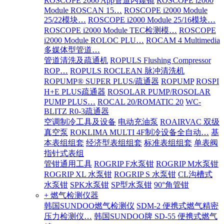
ROSCOPE 2000 App管道内窥镜
ROSCOPE i2000
Module ROSCAN 15…
ROSCOPE i2000 Module
25/22模块…
ROSCOPE i2000 Module 25/16模块…
ROSCOPE i2000 Module TEC检测模…
ROSCOPE
i2000 Module ROLOC PLU…
ROCAM 4 Multimedia
多媒体型管道…
管道清洗及疏通机
ROPULS Flushing Compressor
ROP…
ROPULS ROCLEAN 脉冲清洗机
ROPUMP® SUPER PLUS/疏通器
ROPUMP
ROSPI
H+E PLUS疏通器
ROSOLAR PUMP/ROSOLAR
PUMP PLUS…
ROCAL 20/ROMATIC 20
WC-
BLITZ R0-3疏通器
空调制冷工具及设备
电动充油泵
ROAIRVAC 双级
真空泵
ROKLIMA MULTI 4F制冷设备全自动…
基
本表组组套
经济型表组组套
标准表组组套
单表阀
指针式表组
管钳通用工具
ROGRIP F水泵钳
ROGRIP M水泵钳
ROGRIP XL 水泵钳
ROGRIP S 水泵钳
CL沟槽式
水泵钳
SPK水泵钳
SP型水泵钳
90°角管钳
+ 燃气检测仪器
韩国SUNDOO燃气检测仪
SDM-2 便携式燃气精密
压力检测仪…
韩国SUNDOO牌 SD-55 便携式燃气