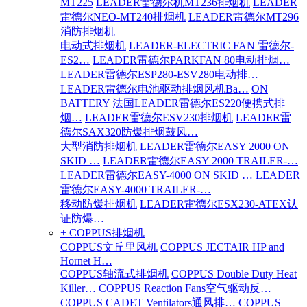
MT225
LEADER雷德尔机MT236排烟机
LEADER
雷德尔NEO-MT240排烟机
LEADER雷德尔MT296
消防排烟机
电动式排烟机
LEADER-ELECTRIC FAN 雷德尔-
ES2…
LEADER雷德尔PARKFAN 80电动排烟…
LEADER雷德尔ESP280-ESV280电动排…
LEADER雷德尔电池驱动排烟风机Ba…
ON
BATTERY
法国LEADER雷德尔ES220便携式排
烟…
LEADER雷德尔ESV230排烟机
LEADER雷
德尔SAX320防爆排烟鼓风…
大型消防排烟机
LEADER雷德尔EASY 2000 ON
SKID …
LEADER雷德尔EASY 2000 TRAILER-…
LEADER雷德尔EASY-4000 ON SKID …
LEADER
雷德尔EASY-4000 TRAILER-…
移动防爆排烟机
LEADER雷德尔ESX230-ATEX认
证防爆…
+ COPPUS排烟机
COPPUS文丘里风机
COPPUS JECTAIR HP and
Hornet H…
COPPUS轴流式排烟机
COPPUS Double Duty Heat
Killer…
COPPUS Reaction Fans空气驱动反…
COPPUS CADET Ventilators通风排…
COPPUS