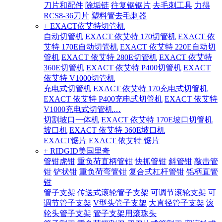
刀片和配件
除垢链
往复锯锯片
去毛刺工具
力得
RCS8-36刀片
塑料管去毛刺器
+ EXACT依艾特切管机
自动切管机
EXACT 依艾特 170切管机
EXACT 依
艾特 170E自动切管机
EXACT 依艾特 220E自动切
管机
EXACT 依艾特 280E切管机
EXACT 依艾特
360E切管机
EXACT 依艾特 P400切管机
EXACT
依艾特 V1000切管机
充电式切管机
EXACT 依艾特 170充电式切管机
EXACT 依艾特 P400充电式切管机
EXACT 依艾特
V1000充电式切管机…
切割坡口一体机
EXACT 依艾特 170E坡口切管机
坡口机
EXACT 依艾特 360E坡口机
EXACT锯片
EXACT 依艾特 锯片
+ RIDGID美国里奇
管钳虎钳
重负荷直柄管钳
快抓管钳
斜管钳
敲击管
钳
铲状钳
重负荷弯管钳
复合式杠杆管钳
铝柄直管
钳
管子支架
传送式滚轮管子支架
可调节滚轮支架
可
调节管子支架
V型头管子支架
大直径管子支架
滚
轮头管子支架
管子支架用滚珠头