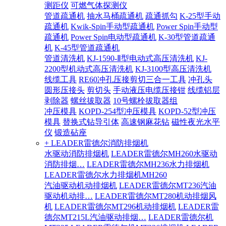
测距仪
可燃气体探测仪
管道疏通机
抽水马桶疏通机
疏通抓勾
K-25型手动
疏通机
Kwik-Spin手动型疏通机
Power Spin手动型
疏通机
Power Spin电动型疏通机
K-30型管道疏通
机
K-45型管道疏通机
管道清洗机
KJ-1590-Ⅱ型电动式高压清洗机
KJ-
2200型机动式高压清洗机
KJ-3100型高压清洗机
线缆工具
RE60冲孔压接剪切三合一工具
冲孔头
圆形压接头
剪切头
手动液压电缆压接钳
线缆铝层
剥除器
螺丝拔取器
10号螺栓拔取器组
冲压模具
KOPD-254型冲压模具
KOPD-52型冲压
模具
替换式钻导引体
高速钢麻花钻
磁性夜光水平
仪
锻造砧座
+ LEADER雷德尔消防排烟机
水驱动消防排烟机
LEADER雷德尔MH260水驱动
消防排烟…
LEADER雷德尔MH236水力排烟机
LEADER雷德尔水力排烟机MH260
汽油驱动机动排烟机
LEADER雷德尔MT236汽油
驱动机动排…
LEADER雷德尔MT280机动排烟风
机
LEADER雷德尔MT296机动排烟机
LEADER雷
德尔MT215L汽油驱动排烟…
LEADER雷德尔机