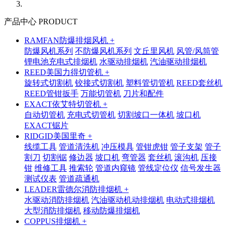
产品中心 PRODUCT
RAMFAN防爆排烟风机 +
防爆风机系列
不防爆风机系列
文丘里风机
风管/风筒管
锂电池充电式排烟机
水驱动排烟机
汽油驱动排烟机
REED美国力得切管机 +
旋转式切割机
铰接式切割机
塑料管切管机
REED套丝机
REED管钳扳手
万能切管机
刀片和配件
EXACT依艾特切管机 +
自动切管机
充电式切管机
切割坡口一体机
坡口机
EXACT锯片
RIDGID美国里奇 +
线缆工具
管道清洗机
冲压模具
管钳虎钳
管子支架
管子
割刀
切割锯
修边器
坡口机
弯管器
套丝机
滚沟机
压接
钳
维修工具
推索轮
管道内窥镜
管线定位仪
信号发生器
测试仪表
管道疏通机
LEADER雷德尔消防排烟机 +
水驱动消防排烟机
汽油驱动机动排烟机
电动式排烟机
大型消防排烟机
移动防爆排烟机
COPPUS排烟机 +