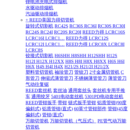
锂电池充电式排烟机
水驱动排烟机
汽油驱动排烟机
+ REED美国力得切管机
旋转式切割机
RC42S
RC36S RC36I
RC30S RC30I
RC24S RC24I
RC20S RC20I
REED力得 LCRC16S
LCRC16I LCRC1…
REED力得 LCRC12S
LCRC12I LCRC1…
REED力得 LCRC8X LCRC8I
LCRC8S
铰接式切割机
H6SHH H8SHH H12SHH
H12S
H12I H12X H12XX
H8S H8I H8X H8XX
H6S H6I
H6X
H4S H4I H4X
H21/2S H21/2I H21/2X
塑料管切管机
袖珍管刀
管铰刀
2寸金属切管机
C
形管刀
伸缩式薄管管刀
不锈钢薄管管刀
薄管管刀
气动往复锯
REED套丝机
套丝油
通用套丝头
套丝机专用手推
车
通用绞牙
5401电动套丝机
5301PD电动套丝机
REED管钳扳手
带钳
链式扳手管钳
铝质管钳(90度
偏斜式)
铝质管钳(直式)
60英寸管钳部件
管钳(45度
偏斜式)
管钳(直式)
万能切管机
万能切管机（气压式）
PE管气动万能
切管机