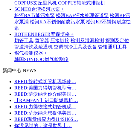
COPPUS文丘里风机
COPPUS轴流式排烟机
SONHO台湾松河水泵 +
松河BA节能污水泵
松河BAF污水处理管道泵
松河BF污
水泵浦
松河KA不锈钢耐腐污水泵
松河KF不锈钢耐腐蚀
泵
ROTHENBEGER罗森博格 +
切管工具
弯管器
压接链接
检测及泄漏检测
探测及定位
管道清洗及疏通机
空调制冷工具及设备
管钳通用工具
燃气检测仪器 +
韩国SUNDOO燃气检测仪
新闻中心 NEWS
REED:旋转式切管机现场使…
REED:美国力得切管机型号…
REED:萨沃纳为你介绍美国…
【RAMFAN】进口防爆风机…
REED:力得铰接式切管机现…
REED:萨沃纳为您提供美国…
REED现货供应力得H4SH6S…
你没见过的，这是世界上…